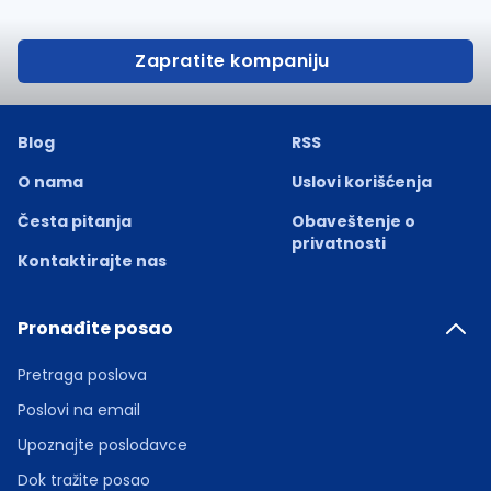
Zapratite kompaniju
Blog
RSS
O nama
Uslovi korišćenja
Česta pitanja
Obaveštenje o
privatnosti
Kontaktirajte nas
Pronađite posao
Pretraga poslova
Poslovi na email
Upoznajte poslodavce
Dok tražite posao