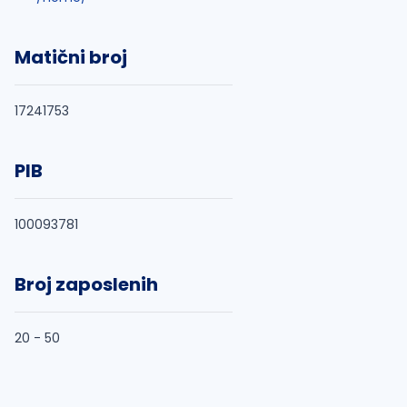
Matični broj
17241753
PIB
100093781
Broj zaposlenih
20 - 50