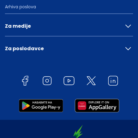
Arhiva poslova
Za medije
Za poslodavce