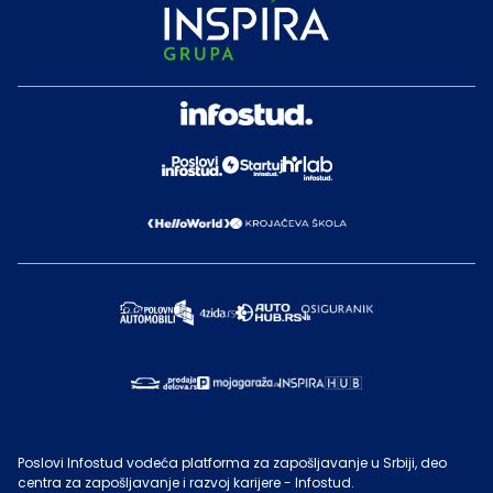
Poslovi Infostud vodeća platforma za zapošljavanje u Srbiji, deo
centra za zapošljavanje i razvoj karijere - Infostud.