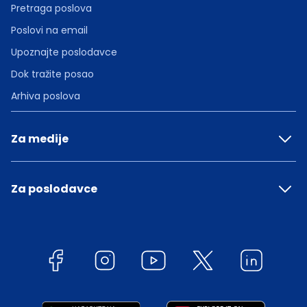
Pretraga poslova
Poslovi na email
Upoznajte poslodavce
Dok tražite posao
Arhiva poslova
Za medije
Za poslodavce