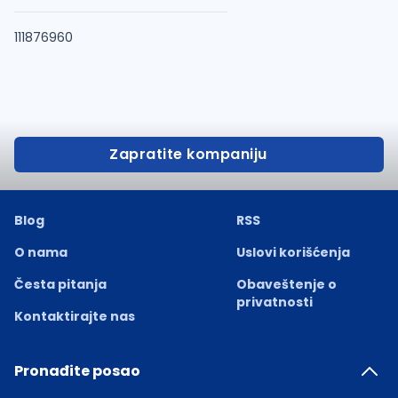
111876960
Zapratite kompaniju
Blog
RSS
O nama
Uslovi korišćenja
Česta pitanja
Obaveštenje o
privatnosti
Kontaktirajte nas
Pronađite posao