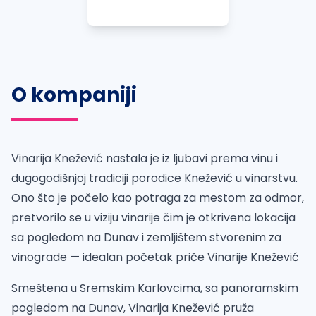
O kompaniji
Vinarija Knežević nastala je iz ljubavi prema vinu i
dugogodišnjoj tradiciji porodice Knežević u vinarstvu.
Ono što je počelo kao potraga za mestom za odmor,
pretvorilo se u viziju vinarije čim je otkrivena lokacija
sa pogledom na Dunav i zemljištem stvorenim za
vinograde — idealan početak priče Vinarije Knežević
Smeštena u Sremskim Karlovcima, sa panoramskim
pogledom na Dunav, Vinarija Knežević pruža