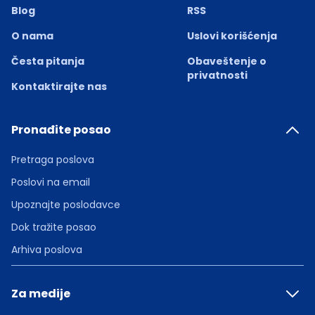
Blog
RSS
O nama
Uslovi korišćenja
Česta pitanja
Obaveštenje o
privatnosti
Kontaktirajte nas
Pronađite posao
Pretraga poslova
Poslovi na email
Upoznajte poslodavce
Dok tražite posao
Arhiva poslova
Za medije