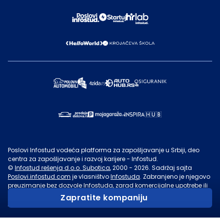
Poslovi Infostud vodeća platforma za zapošljavanje u Srbiji, deo
centra za zapošljavanje i razvoj karijere - Infostud.
©
Infostud rešenja d.o.o. Subotica
, 2000 -
2026
. Sadržaj sajta
Poslovi.infostud.com
je vlasništvo
Infostuda
. Zabranjeno je njegovo
preuzimanje bez dozvole
Infostuda
, zarad komercijalne upotrebe ili
u druge svrhe, osim za lične potrebe posetilaca sajta.
Uslovi
Zapratite kompaniju
korišćenja.