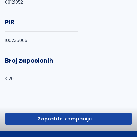
08121052
PIB
100236065
Broj zaposlenih
< 20
Zapratite kompaniju