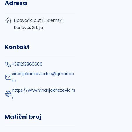
Adresa
Lipovački put 1 , Sremski
Karlovci, Srbija
Kontakt
+381213860600
vinarijaknezevicdoo@gmail.co
m
https://www.vinarijaknezevic.rs
/
Matični broj