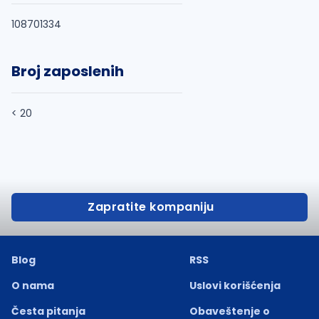
108701334
Broj zaposlenih
< 20
Zapratite kompaniju
Blog
RSS
O nama
Uslovi korišćenja
Česta pitanja
Obaveštenje o