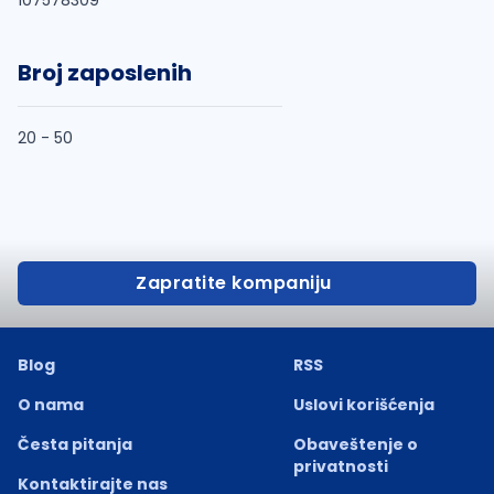
107578309
Broj zaposlenih
20 - 50
Zapratite kompaniju
Blog
RSS
O nama
Uslovi korišćenja
Česta pitanja
Obaveštenje o
privatnosti
Kontaktirajte nas