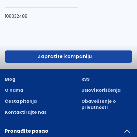
108332488
Zapratite kompaniju
Blog
RSS
O nama
Uslovi korišćenja
Česta pitanja
Obaveštenje o
privatnosti
Kontaktirajte nas
Pronađite posao