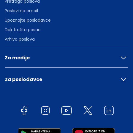
Pretraga poslova
Poslovi na email
Upoznajte poslodavce
Dok tražite posao
Arhiva poslova
Za medije
Za poslodavce