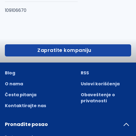
109106670
Zapratite kompaniju
Blog
RSS
O nama
Uslovi korišćenja
Česta pitanja
Obaveštenje o
privatnosti
Kontaktirajte nas
Pronađite posao