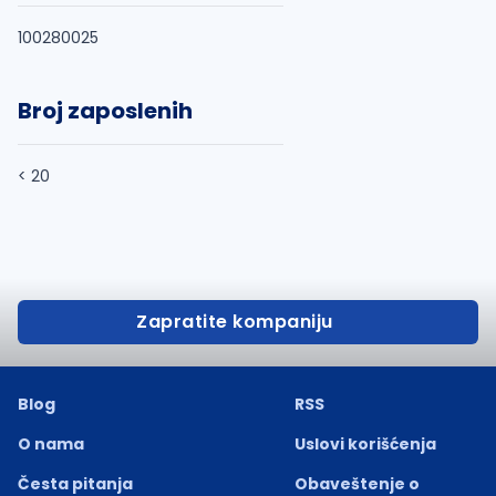
100280025
Broj zaposlenih
< 20
Zapratite kompaniju
Blog
RSS
O nama
Uslovi korišćenja
Česta pitanja
Obaveštenje o