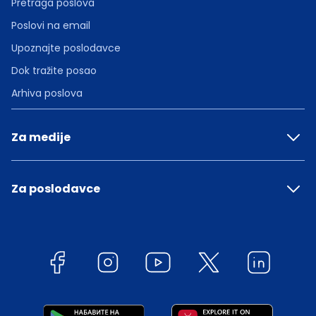
Pretraga poslova
Poslovi na email
Upoznajte poslodavce
Dok tražite posao
Arhiva poslova
Za medije
Za poslodavce