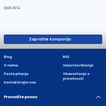
112057874
Zapratite kompaniju
Blog
RSS
O nama
Uslovi korišćenja
Česta pitanja
Obaveštenje o
privatnosti
Kontaktirajte nas
Pronađite posao