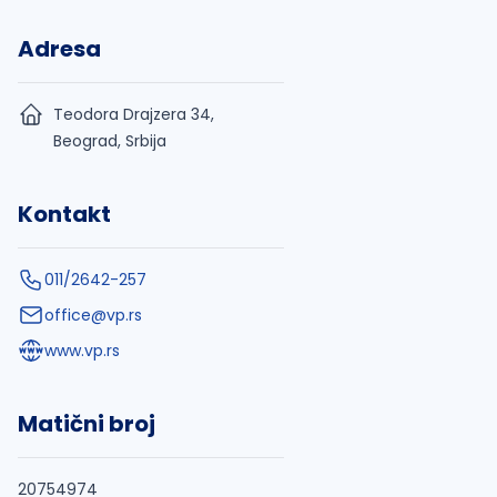
Adresa
Teodora Drajzera 34,
Beograd, Srbija
Kontakt
011/2642-257
office@vp.rs
www.vp.rs
Matični broj
20754974