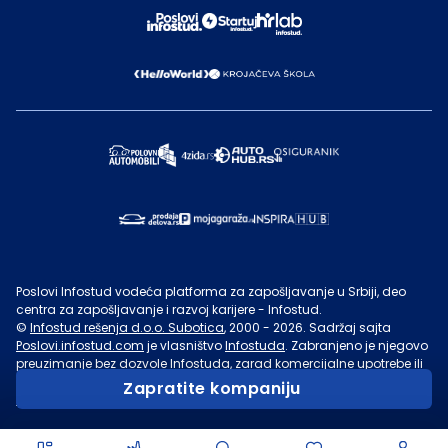
Poslovi Infostud vodeća platforma za zapošljavanje u Srbiji, deo
centra za zapošljavanje i razvoj karijere - Infostud.
©
Infostud rešenja d.o.o. Subotica
, 2000 -
2026
. Sadržaj sajta
Poslovi.infostud.com
je vlasništvo
Infostuda
. Zabranjeno je njegovo
preuzimanje bez dozvole
Infostuda
, zarad komercijalne upotrebe ili
u druge svrhe, osim za lične potrebe posetilaca sajta.
Uslovi
Zapratite kompaniju
korišćenja.