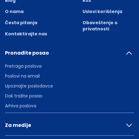
Blog
RSS
O nama
Uslovi korišćenja
Česta pitanja
Obaveštenje o
privatnosti
Kontaktirajte nas
Pronađite posao
Pretraga poslova
Poslovi na email
Upoznajte poslodavce
Dok tražite posao
Arhiva poslova
Za medije