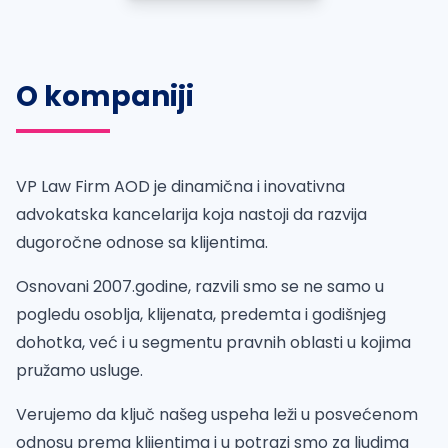
O kompaniji
VP Law Firm AOD je dinamična i inovativna
advokatska kancelarija koja nastoji da razvija
dugoročne odnose sa klijentima.
Osnovani 2007.godine, razvili smo se ne samo u
pogledu osoblja, klijenata, predemta i godišnjeg
dohotka, već i u segmentu pravnih oblasti u kojima
pružamo usluge.
Verujemo da ključ našeg uspeha leži u posvećenom
odnosu prema klijentima i u potrazi smo za ljudima