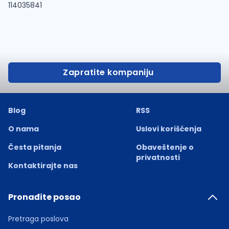
114035841
Zapratite kompaniju
Blog
RSS
O nama
Uslovi korišćenja
Česta pitanja
Obaveštenje o
privatnosti
Kontaktirajte nas
Pronađite posao
Pretraga poslova