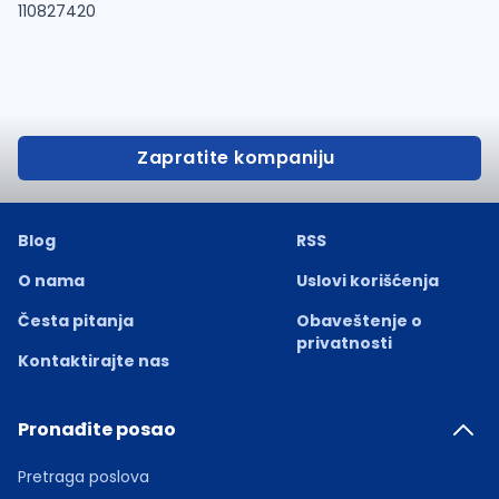
110827420
Zapratite kompaniju
Blog
RSS
O nama
Uslovi korišćenja
Česta pitanja
Obaveštenje o
privatnosti
Kontaktirajte nas
Pronađite posao
Pretraga poslova