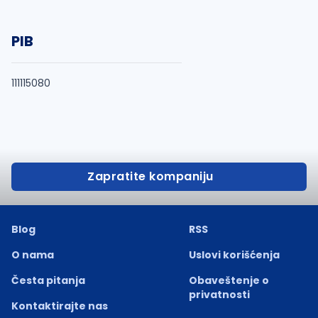
PIB
111115080
Zapratite kompaniju
Blog
RSS
O nama
Uslovi korišćenja
Česta pitanja
Obaveštenje o
privatnosti
Kontaktirajte nas