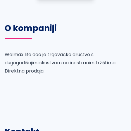
O kompaniji
Welmax life doo je trgovačko društvo s
dugogodišnjim iskustvom na inostranim tržištima.
Direktna prodaja.