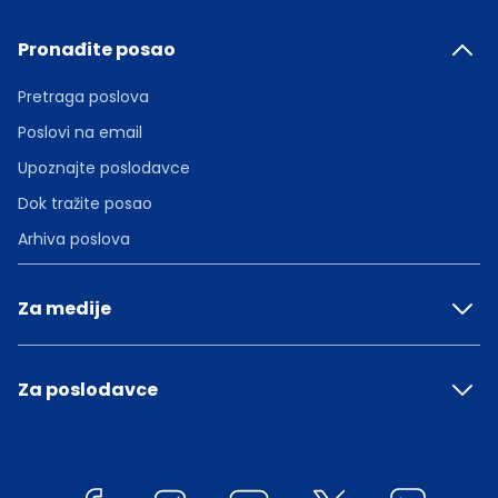
Pronađite posao
Pretraga poslova
Poslovi na email
Upoznajte poslodavce
Dok tražite posao
Arhiva poslova
Za medije
Za poslodavce