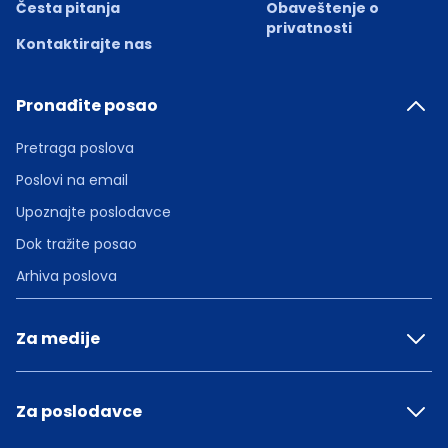
Česta pitanja
Obaveštenje o
privatnosti
Kontaktirajte nas
Pronađite posao
Pretraga poslova
Poslovi na email
Upoznajte poslodavce
Dok tražite posao
Arhiva poslova
Za medije
Za poslodavce