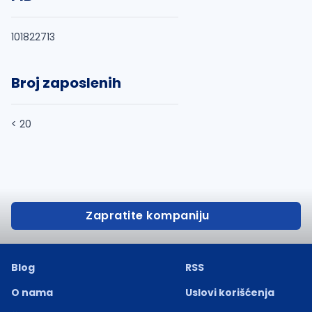
101822713
Broj zaposlenih
< 20
Zapratite kompaniju
Blog
RSS
O nama
Uslovi korišćenja