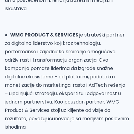
timu posvećenom kreiranju izuzetnih medijskih
iskustava.
●
WMG PRODUCT & SERVICES
je strateški partner
za digitalno liderstvo koji kroz tehnologiju,
performanse i zajedničko kreiranje omogućava
održiv rast i transformaciju organizacija. Ova
kompanija pomaže liderima da izgrade snažne
digitalne ekosisteme – od platformi, podataka i
monetizacije do marketinga, rasta i AdTech rešenja
– ujedinjujući strategiju, ekspertizu i odgovornost u
jednom partnerstvu. Kao pouzdan partner, WMG
Product & Services stoji uz klijente od vizije do
rezultata, povezujući inovacije sa merljivim poslovnim
ishodima.