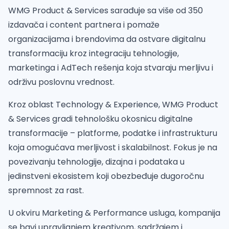
WMG Product & Services sarađuje sa više od 350
izdavača i content partnera i pomaže
organizacijama i brendovima da ostvare digitalnu
transformaciju kroz integraciju tehnologije,
marketinga i AdTech rešenja koja stvaraju merljivu i
održivu poslovnu vrednost.
Kroz oblast Technology & Experience, WMG Product
& Services gradi tehnološku okosnicu digitalne
transformacije – platforme, podatke i infrastrukturu
koja omogućava merljivost i skalabilnost. Fokus je na
povezivanju tehnologije, dizajna i podataka u
jedinstveni ekosistem koji obezbeđuje dugoročnu
spremnost za rast.
U okviru Marketing & Performance usluga, kompanija
se bavi upravljanjem kreativom, sadržajem i