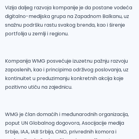
Vizija daljeg razvoja kompanije je da postane vodeća
digitalno-medijska grupa na Zapadnom Balkanu, uz
snažnu podršku rastu svakog brenda, kao i širenje
portfolija u zemlji i regionu.
Kompanija WMG posvećuje izuzetnu pažnju razvoju
zaposlenih, kao i principima održivog poslovanja, uz
kontinuitet u preduzimanju konkretnih akcija koje
pozitivno utiču na zajednicu.
WMG je član domaćih i međunarodnih organizacija,
poput UN Globalnog dogovora, Asocijacije medija
Srbije, IAA, IAB Srbija, ONO, privrednih komora i