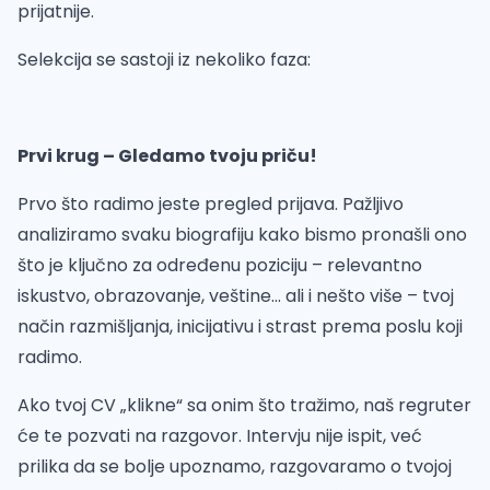
prijatnije.
Selekcija se sastoji iz nekoliko faza:
Prvi krug – Gledamo tvoju priču!
Prvo što radimo jeste pregled prijava. Pažljivo
analiziramo svaku biografiju kako bismo pronašli ono
što je ključno za određenu poziciju – relevantno
iskustvo, obrazovanje, veštine... ali i nešto više – tvoj
način razmišljanja, inicijativu i strast prema poslu koji
radimo.
Ako tvoj CV „klikne“ sa onim što tražimo, naš regruter
će te pozvati na razgovor. Intervju nije ispit, već
prilika da se bolje upoznamo, razgovaramo o tvojoj