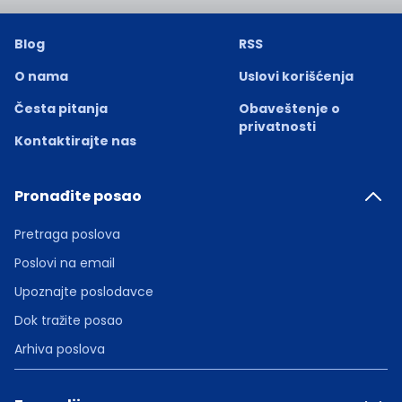
Blog
RSS
O nama
Uslovi korišćenja
Česta pitanja
Obaveštenje o
privatnosti
Kontaktirajte nas
Pronađite posao
Pretraga poslova
Poslovi na email
Upoznajte poslodavce
Dok tražite posao
Arhiva poslova