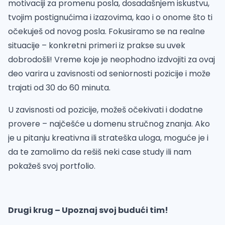
motivaciji za promenu posla, dosadašnjem iskustvu,
tvojim postignućima i izazovima, kao i o onome što ti
očekuješ od novog posla. Fokusiramo se na realne
situacije – konkretni primeri iz prakse su uvek
dobrodošli! Vreme koje je neophodno izdvojiti za ovaj
deo varira u zavisnosti od seniornosti pozicije i može
trajati od 30 do 60 minuta.
U zavisnosti od pozicije, možeš očekivati i dodatne
provere – najčešće u domenu stručnog znanja. Ako
je u pitanju kreativna ili strateška uloga, moguće je i
da te zamolimo da rešiš neki case study ili nam
pokažeš svoj portfolio.
Drugi krug – Upoznaj svoj budući tim!