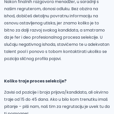
Nakon finalnih razgovora menadžer, u saradnji s
našim regruterom, donosi odluku. Bez obzira na
ishod, dobićeš detaljnu povratnu informaciju na
osnovu ostavljenog utiska, jer znamo koliko je to
bitno za dalji razvoj svakog kandidata, a smatramo
da je fer i deo profesionalnog procesa selekcije. U
slučaju negativnog ishoda, stavićemo te u adekvatan
talent pool i ponovo s tobom kontaktirati ukoliko se
pozicija sličnog profila pojavi.
Koliko traje proces selekcije?
Zavisi od pozicije i broja prijava/kandidata, ali okvirno
traje od 15 do 45 dana. Ako u bilo kom trenutku imaš
pitanje – piši nam, naš tim za regrutaciju je uvek tu da
ti pomogne!