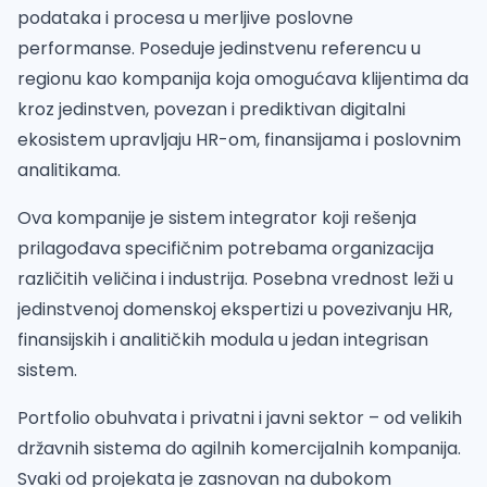
podataka i procesa u merljive poslovne
performanse. Poseduje jedinstvenu referencu u
regionu kao kompanija koja omogućava klijentima da
kroz jedinstven, povezan i prediktivan digitalni
ekosistem upravljaju HR-om, finansijama i poslovnim
analitikama.
Ova kompanije je sistem integrator koji rešenja
prilagođava specifičnim potrebama organizacija
različitih veličina i industrija. Posebna vrednost leži u
jedinstvenoj domenskoj ekspertizi u povezivanju HR,
finansijskih i analitičkih modula u jedan integrisan
sistem.
Portfolio obuhvata i privatni i javni sektor – od velikih
državnih sistema do agilnih komercijalnih kompanija.
Svaki od projekata je zasnovan na dubokom