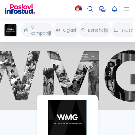
O
Oglasi
Beneficije
Iskust
kompaniji