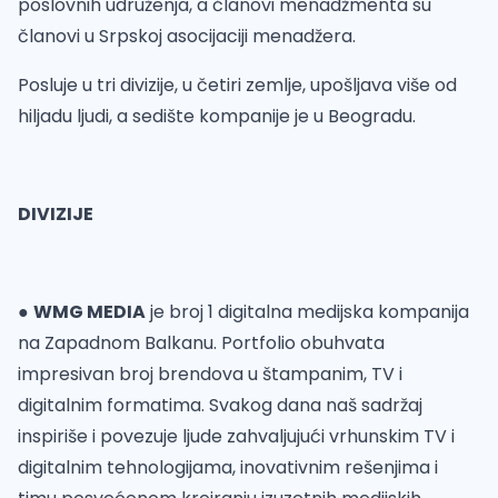
poslovnih udruženja, a članovi menadžmenta su
članovi u Srpskoj asocijaciji menadžera.
Posluje u tri divizije, u četiri zemlje, upošljava više od
hiljadu ljudi, a sedište kompanije je u Beogradu.
DIVIZIJE
●
WMG MEDIA
je broj 1 digitalna medijska kompanija
na Zapadnom Balkanu. Portfolio obuhvata
impresivan broj brendova u štampanim, TV i
digitalnim formatima. Svakog dana naš sadržaj
inspiriše i povezuje ljude zahvaljujući vrhunskim TV i
digitalnim tehnologijama, inovativnim rešenjima i