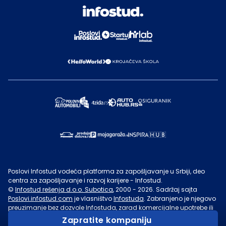
Poslovi Infostud vodeća platforma za zapošljavanje u Srbiji, deo
centra za zapošljavanje i razvoj karijere - Infostud.
©
Infostud rešenja d.o.o. Subotica
, 2000 -
2026
. Sadržaj sajta
Poslovi.infostud.com
je vlasništvo
Infostuda
. Zabranjeno je njegovo
preuzimanje bez dozvole
Infostuda
, zarad komercijalne upotrebe ili
u druge svrhe, osim za lične potrebe posetilaca sajta.
Uslovi
Zapratite kompaniju
korišćenja.