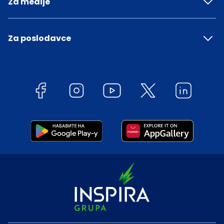
Za medije
Za poslodavce