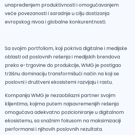
unapređenjem produktivnosti i omogućavanjem
veće povezanosti i saradnje u cilju dostizanja
evropskog nivoa i globalne konkurentnosti.
Sa svojim portfoliom, koji pokriva digitalne i medijske
oblasti od poslovnih rešenja i medijskih brendova
preko e-trgovine do produkcije, WMG je postigao
tržišnu dominaciju transformišući način na koji se
poslovni i društveni ekosistemi razvijaju i rastu.
Kompanija WMG je nezaobilazni partner svojim
klijentima, kojima putem najsavremenijih rešenja
omogućava adekvatno pozicioniranje u digitalnom
ekosistemu, sa snažnim fokusom na maksimizaciji
performansi i njihovih poslovnih rezultata.