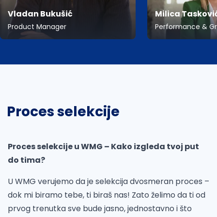
Vladan Bukušić
Milica Taskovi
Product Manager
Performance & G
Proces selekcije
Proces selekcije u WMG – Kako izgleda tvoj put
do tima?
U WMG verujemo da je selekcija dvosmeran proces –
dok mi biramo tebe, ti biraš nas! Zato želimo da ti od
prvog trenutka sve bude jasno, jednostavno i što