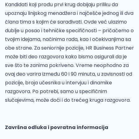
Kandidati koji prođu prvi krug dobijaju priliku da
upoznaju linijskog menadžera i najčešće jednog ili dva
člana tima s kojim će sarađivati. Ovde već ulazimo
dublje u posao i tehničke specifičnosti – pričaćemo o
tvojim idejama, načinima rada, kao i očekivanjima sa
obe strane. Za seniornije pozicije, HR Business Partner
može biti deo razgovora kako bismo osigurali da je
sve što te zanima pokriveno. Vreme neophodno za
ovaj deo varira između 60 i 90 minuta, u zavisnosti od
pozicije, broja učesnika u intervjuu i dinamike
razgovora. Po potrebi, samo u specifičnim
slučajevima, može doći i do trećeg kruga razgovora.
Završna odluka i povratna informacija