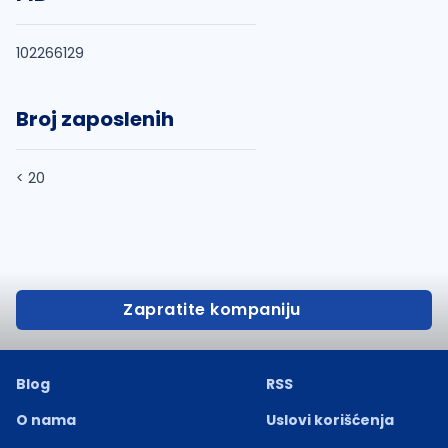
102266129
Broj zaposlenih
< 20
Zapratite kompaniju
Blog
RSS
O nama
Uslovi korišćenja