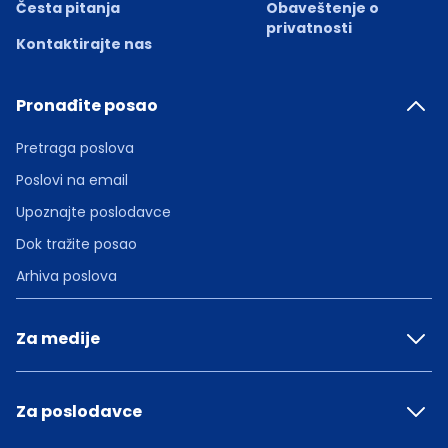
Česta pitanja
Obaveštenje o
privatnosti
Kontaktirajte nas
Pronađite posao
Pretraga poslova
Poslovi na email
Upoznajte poslodavce
Dok tražite posao
Arhiva poslova
Za medije
Za poslodavce