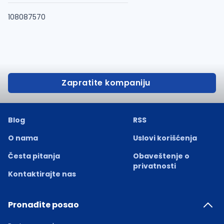
108087570
Zapratite kompaniju
Blog
RSS
O nama
Uslovi korišćenja
Česta pitanja
Obaveštenje o
privatnosti
Kontaktirajte nas
Pronađite posao