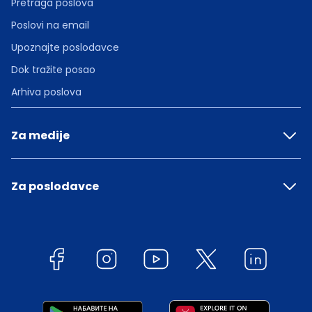
Pretraga poslova
Poslovi na email
Upoznajte poslodavce
Dok tražite posao
Arhiva poslova
Za medije
Za poslodavce