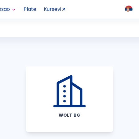
osao
Plate
Kursevi
WOLT BG