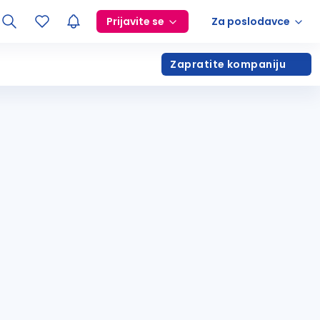
Prijavite se
Za poslodavce
Zapratite kompaniju