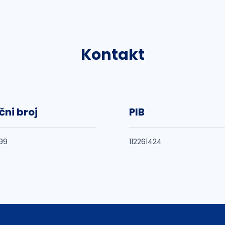
Kontakt
čni broj
PIB
99
112261424