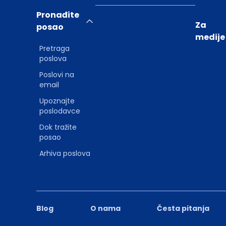
Pronađite
Za
posao
medije
Pretraga
poslova
Poslovi na
email
Upoznajte
poslodavce
Dok tražite
posao
Arhiva poslova
Blog
O nama
Česta pitanja