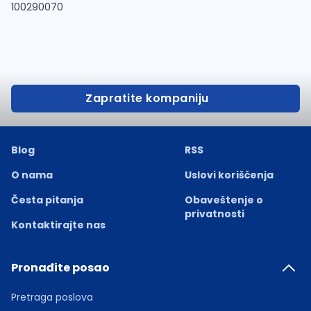
100290070
Zapratite kompaniju
Blog
RSS
O nama
Uslovi korišćenja
Česta pitanja
Obaveštenje o
privatnosti
Kontaktirajte nas
Pronađite posao
Pretraga poslova