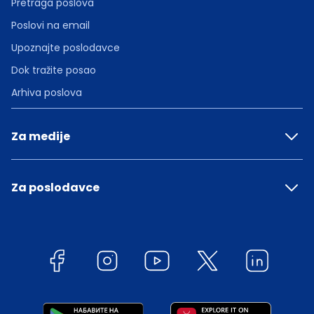
Pretraga poslova
Poslovi na email
Upoznajte poslodavce
Dok tražite posao
Arhiva poslova
Za medije
Za poslodavce