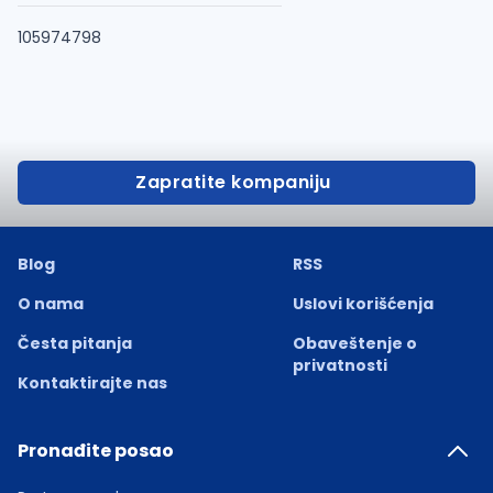
105974798
Zapratite kompaniju
Blog
RSS
O nama
Uslovi korišćenja
Česta pitanja
Obaveštenje o
privatnosti
Kontaktirajte nas
Pronađite posao