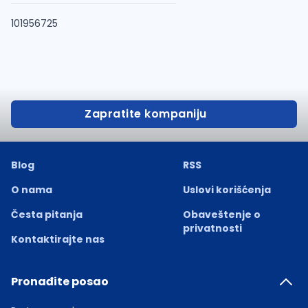
101956725
Zapratite kompaniju
Blog
RSS
O nama
Uslovi korišćenja
Česta pitanja
Obaveštenje o
privatnosti
Kontaktirajte nas
Pronađite posao