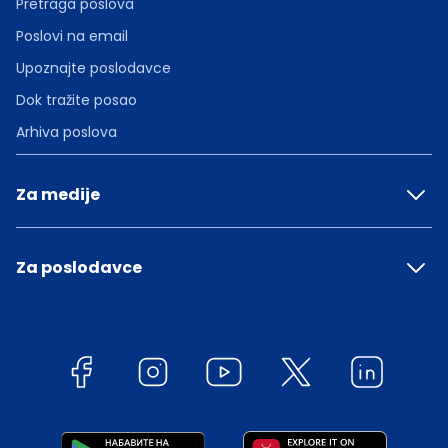
Pretraga poslova
Poslovi na email
Upoznajte poslodavce
Dok tražite posao
Arhiva poslova
Za medije
Za poslodavce