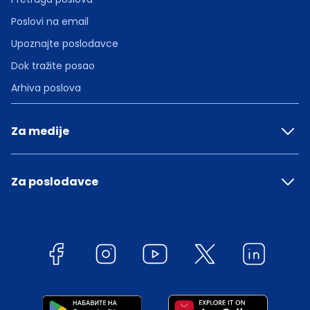
Poslovi na email
Upoznajte poslodavce
Dok tražite posao
Arhiva poslova
Za medije
Za poslodavce