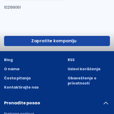
102199061
Zapratite kompaniju
Blog
RSS
O nama
Uslovi korišćenja
Česta pitanja
Obaveštenje o
privatnosti
Kontaktirajte nas
Pronađite posao
Pretraga poslova