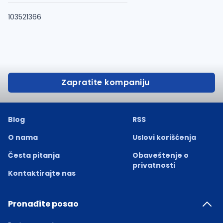
103521366
Zapratite kompaniju
Blog
RSS
O nama
Uslovi korišćenja
Česta pitanja
Obaveštenje o
privatnosti
Kontaktirajte nas
Pronađite posao