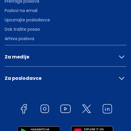
Pretraga poslova
Poslovi na email
Upoznajte poslodavce
Dok tražite posao
Arhiva poslova
Za medije
Za poslodavce