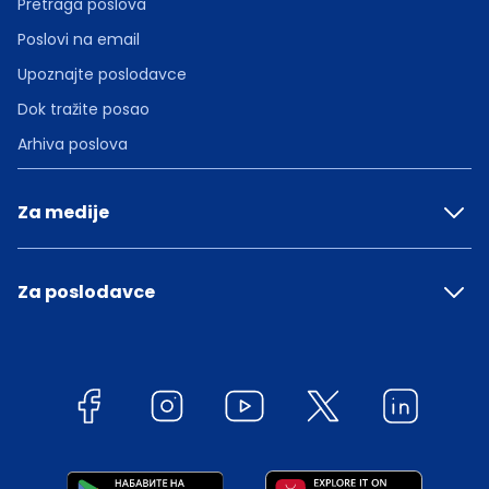
Pretraga poslova
Poslovi na email
Upoznajte poslodavce
Dok tražite posao
Arhiva poslova
Za medije
Za poslodavce