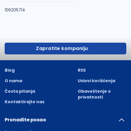
106205714
Zapratite kompaniju
Blog
RSS
O nama
Uslovi korišćenja
Česta pitanja
Obaveštenje o
privatnosti
Kontaktirajte nas
Pronađite posao