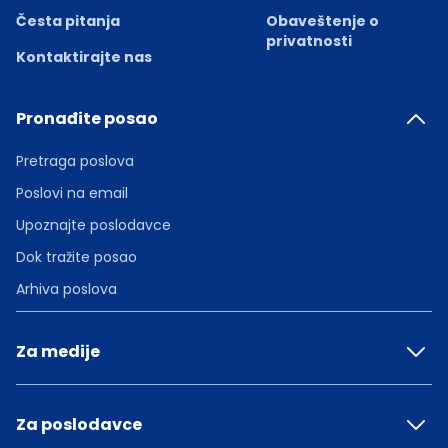
Česta pitanja
Obaveštenje o
privatnosti
Kontaktirajte nas
Pronađite posao
Pretraga poslova
Poslovi na email
Upoznajte poslodavce
Dok tražite posao
Arhiva poslova
Za medije
Za poslodavce