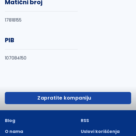
Matični broj
17818155
PIB
107084150
Zapratite kompaniju
Blog
RSS
O nama
Uslovi korišćenja