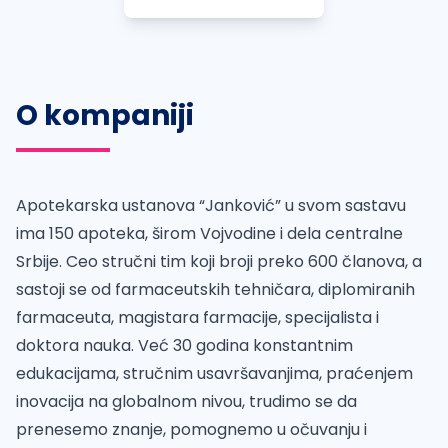
O kompaniji
Apotekarska ustanova “Janković” u svom sastavu
ima 150 apoteka, širom Vojvodine i dela centralne
Srbije. Ceo stručni tim koji broji preko 600 članova, a
sastoji se od farmaceutskih tehničara, diplomiranih
farmaceuta, magistara farmacije, specijalista i
doktora nauka. Već 30 godina konstantnim
edukacijama, stručnim usavršavanjima, praćenjem
inovacija na globalnom nivou, trudimo se da
prenesemo znanje, pomognemo u očuvanju i