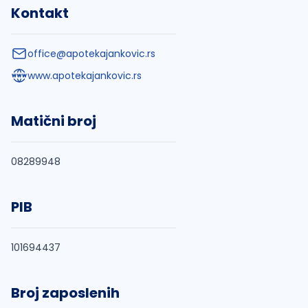
Kontakt
office@apotekajankovic.rs
www.apotekajankovic.rs
Matični broj
08289948
PIB
101694437
Broj zaposlenih