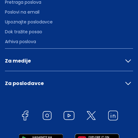
Pretraga poslova
Poslovi na email
Upoznajte poslodavce
Dok tražite posao
Arhiva poslova
Za medije
Za poslodavce