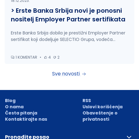
18.12.2023.
> Erste Banka Srbija novi je ponosni
nositelj Employer Partner sertifikata
Erste Banka Srbija dobila je prestižni Employer Partner
sertifikat koji dodeljuje SELECTIO Grupa, vodeća...
1 KOMENTAR
•
4
2
Sve novosti
Blog
RSS
O nama
Uslovi korišćenja
Česta pitanja
Obaveštenje o
Kontaktirajte nas
privatnosti
Pronađite posao