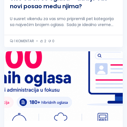
novi posao među njima?
U susret vikendu za vas smo pripremili pet kategorija
sa najvećim brojem oglasa. Sada je idealno vreme...
1 KOMENTAR
•
2
0