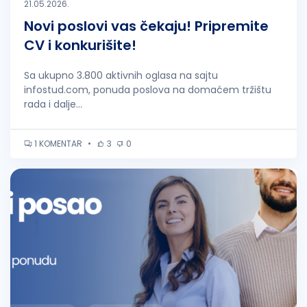
21.05.2026.
Novi poslovi vas čekaju! Pripremite
CV i konkurišite!
Sa ukupno 3.800 aktivnih oglasa na sajtu
infostud.com, ponuda poslova na domaćem tržištu
rada i dalje...
1 KOMENTAR
•
3
0