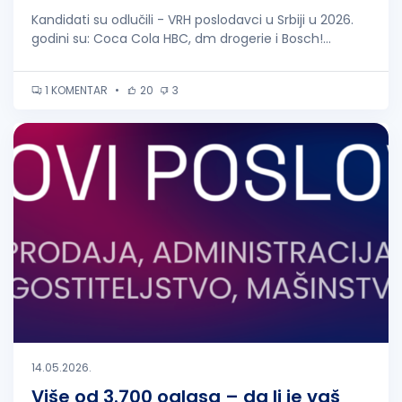
Kandidati su odlučili - VRH poslodavci u Srbiji u 2026.
godini su: Coca Cola HBC, dm drogerie i Bosch!...
1 KOMENTAR
•
20
3
14.05.2026.
Više od 3.700 oglasa – da li je vaš