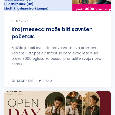
30.07.2026.
Kraj meseca može biti savršen
početak.
Možda je baš ovo leto pravo vreme za promenu
karijere! Sajt poslovi.infostud.com ovog leta nudi
preko 3000 oglasa za posao, pronađite svoju novu
šansu.
1 KOMENTAR
•
2
0