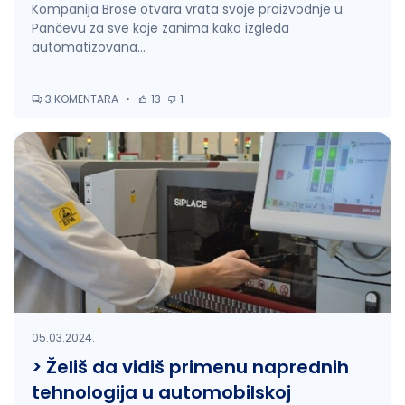
Kompanija Brose otvara vrata svoje proizvodnje u
Pančevu za sve koje zanima kako izgleda
automatizovana...
3 KOMENTARA
•
13
1
05.03.2024.
> Želiš da vidiš primenu naprednih
tehnologija u automobilskoj