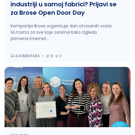
industriji u samoj fabrici? Prijavi se
za Brose Open Door Day
Kompanija Brose organizuje dan otvorenih vrata
14.marta za sve koje zanima kako izgleda
primena Internet...
4 KOMENTARA
•
9
2