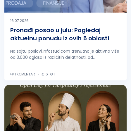
16.07.2026.
Pronađi posao u julu: Pogledaj
aktuelnu ponudu iz ovih 5 oblasti
Na sajtu poslovi.infostud.com trenutno je aktivno više
od 3.000 oglasa iz različitih delatnosti, od...
1 KOMENTAR
•
6
1