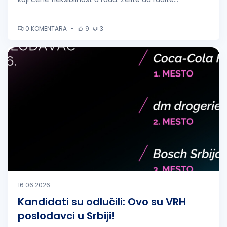
0 KOMENTARA
•
9
3
16.06.2026.
Kandidati su odlučili: Ovo su VRH
poslodavci u Srbiji!