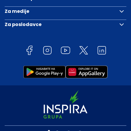
Za medije
Za poslodavce