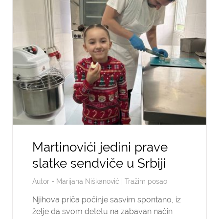
Martinovići jedini prave
slatke sendviče u Srbiji
Autor -
Marijana Niškanović
|
Tražim posao
Njihova priča počinje sasvim spontano, iz
želje da svom detetu na zabavan način