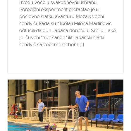
uvedu voće u svakodnevnu ishranu.
Porodični eksperiment prerastao je u
poslovno slatku avanturu Mozaik voćni
sendviči, kada su Nikola i Milena Martinović
odlučili da duh Japana donesu u Srbiju. Tako
je čuveni “fruit sando” iliti japanski slatki
sendvič sa voćem i hlebom […]