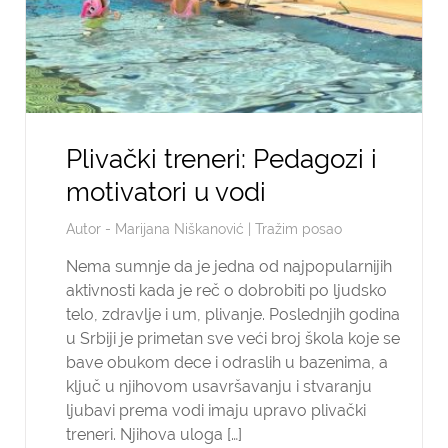
Plivački treneri: Pedagozi i
motivatori u vodi
Autor -
Marijana Niškanović
|
Tražim posao
Nema sumnje da je jedna od najpopularnijih
aktivnosti kada je reč o dobrobiti po ljudsko
telo, zdravlje i um, plivanje. Poslednjih godina
u Srbiji je primetan sve veći broj škola koje se
bave obukom dece i odraslih u bazenima, a
ključ u njihovom usavršavanju i stvaranju
ljubavi prema vodi imaju upravo plivački
treneri. Njihova uloga […]