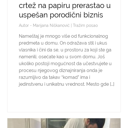
crtež na papiru prerastao u
uspešan porodični biznis
Autor -
Marijana Niškanović
|
Tražim posao
Nameštaj je mnogo više od funkcionalnog
predmeta u domu. On odražava stil i ukus
vlasnika i čini da se, u prostoru za koji ste ga
namenili, osećate kao u svom domu. Još
ukoliko postoji mogućnost da učestvujete u
procesu njegovog diznajniranja onda je
razumljivo da takav “komad” ima i
jedinstvenu i unikatnu vrednost. Mesto gde […]