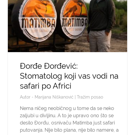
Đorđe Đorđević:
Stomatolog koji vas vodi na
safari po Africi
Autor -
Marijana Niškanović
|
Tražim posao
Nema ničeg neobičnog u tome da se neko
zaljubi u divljinu. A to je upravo ono što se
desilo Đorđu, osnivaču Matimba just safari
putovanja. Nije bilo plana, nije bilo namere, a