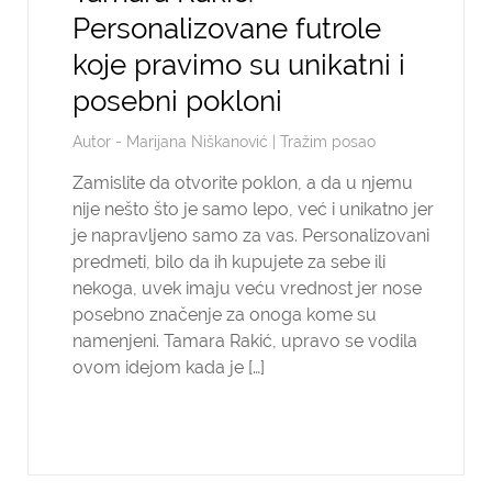
Personalizovane futrole
koje pravimo su unikatni i
posebni pokloni
Autor -
Marijana Niškanović
|
Tražim posao
Zamislite da otvorite poklon, a da u njemu
nije nešto što je samo lepo, već i unikatno jer
je napravljeno samo za vas. Personalizovani
predmeti, bilo da ih kupujete za sebe ili
nekoga, uvek imaju veću vrednost jer nose
posebno značenje za onoga kome su
namenjeni. Tamara Rakić, upravo se vodila
ovom idejom kada je […]