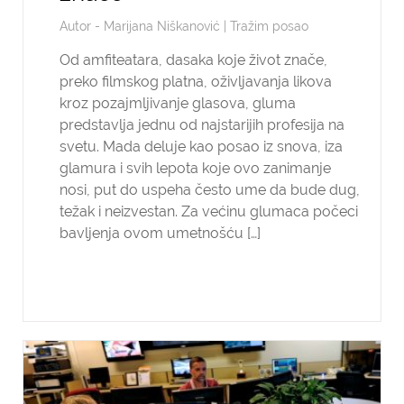
Autor -
Marijana Niškanović
|
Tražim posao
Od amfiteatara, dasaka koje život znače,
preko filmskog platna, oživljavanja likova
kroz pozajmljivanje glasova, gluma
predstavlja jednu od najstarijih profesija na
svetu. Mada deluje kao posao iz snova, iza
glamura i svih lepota koje ovo zanimanje
nosi, put do uspeha često ume da bude dug,
težak i neizvestan. Za većinu glumaca počeci
bavljenja ovom umetnošću […]