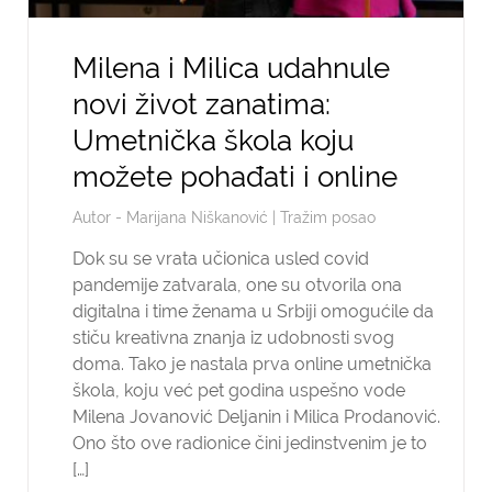
Milena i Milica udahnule
novi život zanatima:
Umetnička škola koju
možete pohađati i online
Autor -
Marijana Niškanović
|
Tražim posao
Dok su se vrata učionica usled covid
pandemije zatvarala, one su otvorila ona
digitalna i time ženama u Srbiji omogućile da
stiču kreativna znanja iz udobnosti svog
doma. Tako je nastala prva online umetnička
škola, koju već pet godina uspešno vode
Milena Jovanović Deljanin i Milica Prodanović.
Ono što ove radionice čini jedinstvenim je to
[…]