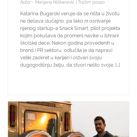
Autor -
Marijana Niškanović
|
Tražim posao
Katarina Bugarski veruje da se ništa u životu
ne dešava slučajno, pa tako ni osnivanje
njenog startup-a Snack Smart, pilot projekta
kojim pokušava da promeni navike u ishrani
školske dece. Nakon godina provedenih u
brend i PR sektoru, odlučila je da napravi
veliki zaokret u karijeri i ostvari svoju
dugogodišnju želju, da stvori nešto svoje. […]