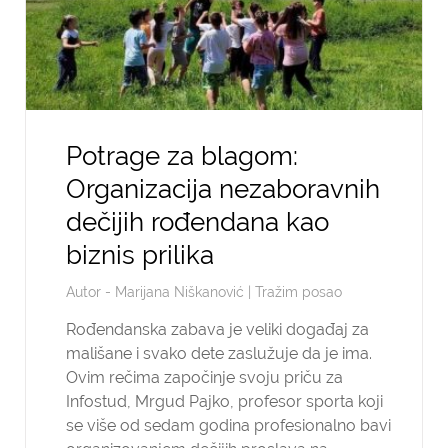
Potrage za blagom:
Organizacija nezaboravnih
dečijih rođendana kao
biznis prilika
Autor -
Marijana Niškanović
|
Tražim posao
Rođendanska zabava je veliki događaj za
mališane i svako dete zaslužuje da je ima.
Ovim rečima započinje svoju priču za
Infostud, Mrgud Pajko, profesor sporta koji
se više od sedam godina profesionalno bavi