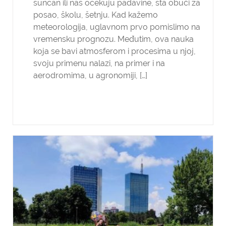
sunčan ili nas očekuju padavine, šta obući za
posao, školu, šetnju. Kad kažemo
meteorologija, uglavnom prvo pomislimo na
vremensku prognozu. Međutim, ova nauka
koja se bavi atmosferom i procesima u njoj,
svoju primenu nalazi, na primer i na
aerodromima, u agronomiji, […]