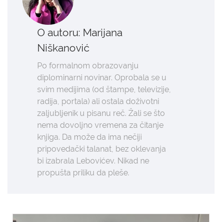
O autoru: Marijana
Niškanović
Po formalnom obrazovanju
diplominarni novinar. Oprobala se u
svim medijima (od štampe, televizije,
radija, portala) ali ostala doživotni
zaljubljenik u pisanu reč. Žali se što
nema dovoljno vremena za čitanje
knjiga. Da može da ima nečiji
pripovedački talanat, bez oklevanja
bi izabrala Lebovićev. Nikad ne
propušta priliku da pleše.