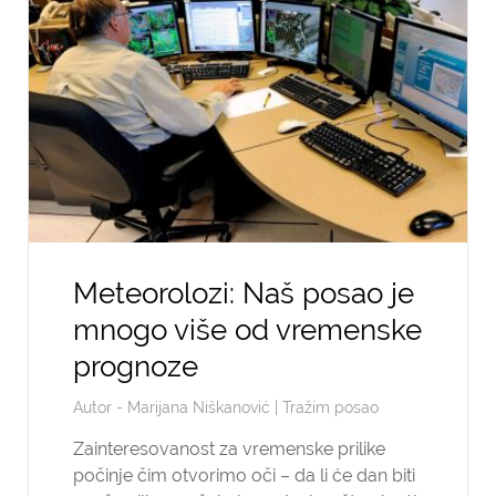
Meteorolozi: Naš posao je
mnogo više od vremenske
prognoze
Autor -
Marijana Niškanović
|
Tražim posao
Zainteresovanost za vremenske prilike
počinje čim otvorimo oči – da li će dan biti