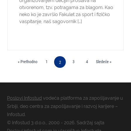
organizovanjem dečijih proslava na
otvorenom, tzv. potragama za blagom. Kao
neko ko je završio Fakulet za sport i fizičko
vaspitanje, naš sagovornik […]
« Prethodno
1
3
4
Sledeće »
2
Poslovi Infostud
vodeća platforma za zapošljavanje u
Srbiji, deo centra za zapošljavanje i razvoj karijere –
Infostud.
© Infostud 3 d.o.o., 2000 - 2026. Sadržaj sajta
Poslovi.infostud.com je vlasništvo
Infostuda
.