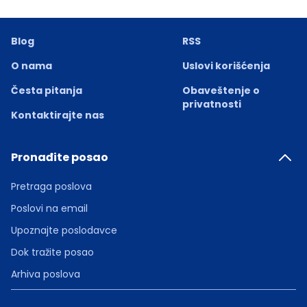
Blog
RSS
O nama
Uslovi korišćenja
Česta pitanja
Obaveštenje o
privatnosti
Kontaktirajte nas
Pronađite posao
Pretraga poslova
Poslovi na email
Upoznajte poslodavce
Dok tražite posao
Arhiva poslova