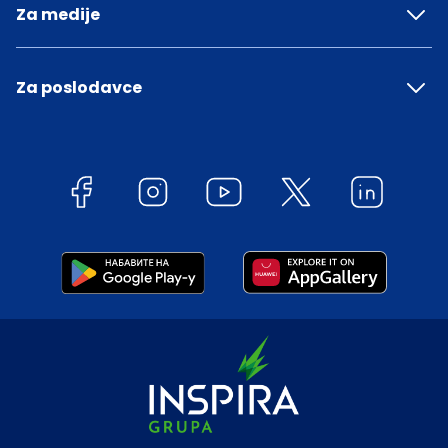
Za medije
Za poslodavce