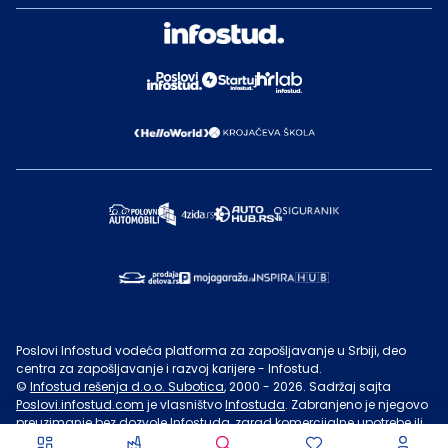
Poslovi Infostud vodeća platforma za zapošljavanje u Srbiji, deo
centra za zapošljavanje i razvoj karijere - Infostud.
©
Infostud rešenja d.o.o. Subotica
, 2000 -
2026
. Sadržaj sajta
Poslovi.infostud.com
je vlasništvo
Infostuda
. Zabranjeno je njegovo
preuzimanje bez dozvole
Infostuda
, zarad komercijalne upotrebe ili
u druge svrhe, osim za lične potrebe posetilaca sajta.
Uslovi