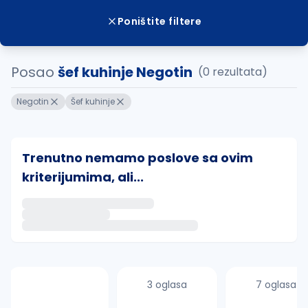
Poništite filtere
Posao
šef kuhinje Negotin
(0 rezultata)
Negotin
Šef kuhinje
Trenutno nemamo poslove sa ovim
kriterijumima, ali...
Ako sačuvate ovu pretragu, obavestićemo vas putem 
uvajte pretragu
3 oglasa
7 oglasa