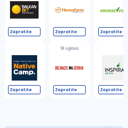
Takođe možete da:
proverite pravopisne greške (koristite č, ć, š, đ, ž,
povećajte radijus za odabrani grad
promenite odabrane filtere pretrage
Zapratite
Zapratite
Zapratite
18 oglasa
Zapratite
Zapratite
Zapratite