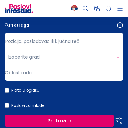
Pretraga
Pozicija, poslodavac ili ključna reč
Pozicija, poslodavac ili ključna reč
Izaberite grad
Grad
Oblast rada
Oblast rada
Plata u oglasu
Poslovi za mlade
Pretražite