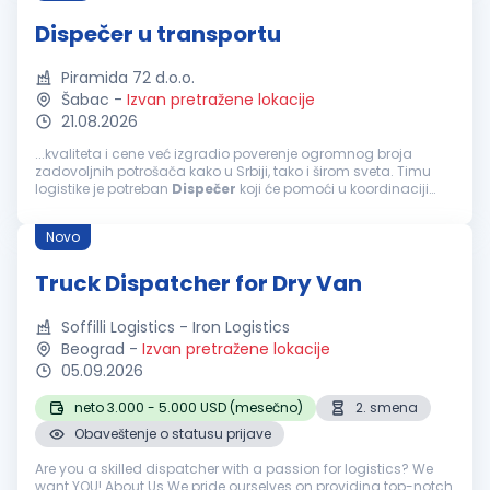
Dispečer u transportu
Piramida 72 d.o.o.
Šabac
-
Izvan pretražene lokacije
21.08.2026
...kvaliteta i cene već izgradio poverenje ogromnog broja
zadovoljnih potrošača kako u Srbiji, tako i širom sveta. Timu
logistike je potreban
Dispečer
koji će pomoći u koordinaciji
naših svakodnevnih operacija. Potrebne kvalifikacije: IV stepen
SSS Poželjno...
Novo
Truck Dispatcher for Dry Van
Soffilli Logistics - Iron Logistics
Beograd
-
Izvan pretražene lokacije
05.09.2026
neto 3.000 - 5.000 USD (mesečno)
2. smena
Obaveštenje o statusu prijave
Are you a skilled dispatcher with a passion for logistics? We
want YOU! About Us We pride ourselves on providing top-notch