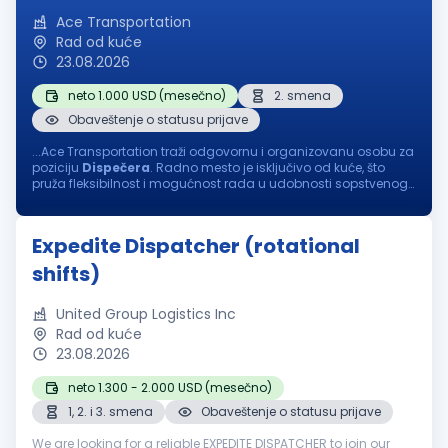
Ace Transportation
Rad od kuće
23.08.2026
neto 1.000 USD (mesečno)
2. smena
Obaveštenje o statusu prijave
...Ace Transportation traži odgovornu i organizovanu osobu za
poziciju
Dispečera
. Radno mesto je isključivo od kuće, što
pruža fleksibilnost i mogućnost rada u udobnosti sopstvenog
doma. Ako ste komunikativni, precizni i volite da radite u
dinamičnom...
Expedite Dispatcher (rotational
shifts)
United Group Logistics Inc
Rad od kuće
23.08.2026
neto 1.300 - 2.000 USD (mesečno)
1, 2. i 3. smena
Obaveštenje o statusu prijave
We are looking for a reliable EXPEDITE DISPATCHER to join our