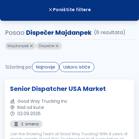
Poništite filtere
Posao
Dispečer Majdanpek
(6 rezultata)
Majdanpek
Dispečer
Sortiraj po:
Najnovije
Uskoro ističe
Senior Dispatcher USA Market
Good Way Trucking Inc
Rad od kuće
02.09.2026
2. smena
Join the Growing Team at Good Way Trucking! With 8 years of
steady growth, Good Way Trucking has built a reputation on