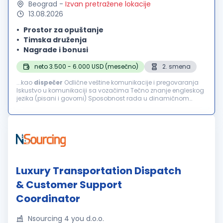
Beograd
-
Izvan pretražene lokacije
13.08.2026
Prostor za opuštanje
Timska druženja
Nagrade i bonusi
neto 3.500 - 6.000 USD (mesečno)
2. smena
...kao
dispečer
Odlične veštine komunikacije i pregovaranja
Iskustvo u komunikaciji sa vozačima Tečno znanje engleskog
jezika (pisani i govorni) Sposobnost rada u dinamičnom
timskom okruženju Odgovornost, tačnost i profesionalnost –
dolazak na vreme...
Luxury Transportation Dispatch
& Customer Support
Coordinator
Nsourcing 4 you d.o.o.