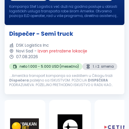
Kompanija Stef Logistics već duži niz godina posluje u oblasti
logističkih usluga transporta robe širom Amerike. Otvorena
pozicija ELD operater, rad u više programa, direktna asistencija
i pomoć vozačima na putu. U sklopu svojih radnih zadataka,
ELD ...
Dispečer - Semi truck
DSK Logistics Inc
Novi Sad
-
Izvan pretražene lokacije
07.08.2026
neto 1.000 - 5.000 USD (mesečno)
1. i 2. smena
...Američka transport kompanija sa sedištem u Čikagu traži
Dispečera
poželjno sa ISKUSTVOM. POZICIJA
DISPEČERA
PODRAZUMEVA: POŽELJNO PRETHODNO ISKUSTVO U RADU KAO
DISPEČER
, MINIMUM DVE GODINE!!! TIMSKI RAD Rad isključivo iz
kancelarije u NOVOM SADU...