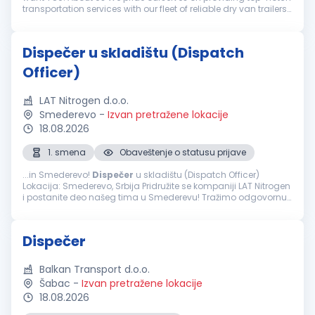
transportation services with our fleet of reliable dry van trailers.
We're dedicated to our drivers and clients alike, ensuring...
Dispečer u skladištu (Dispatch
Officer)
LAT Nitrogen d.o.o.
Smederevo
-
Izvan pretražene lokacije
18.08.2026
1. smena
Obaveštenje o statusu prijave
...in Smederevo!
Dispečer
u skladištu (Dispatch Officer)
Lokacija: Smederevo, Srbija Pridružite se kompaniji LAT Nitrogen
i postanite deo našeg tima u Smederevu! Tražimo odgovornu i
organizovanu osobu za poziciju
Dispečera
u skladištu, koja
će koordinisati...
Dispečer
Balkan Transport d.o.o.
Šabac
-
Izvan pretražene lokacije
18.08.2026