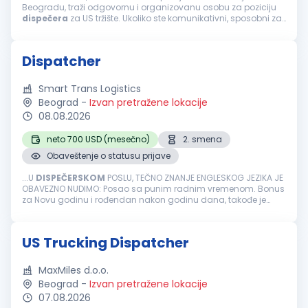
Beogradu, traži odgovornu i organizovanu osobu za poziciju
dispečera
za US tržište. Ukoliko ste komunikativni, sposobni za
rad pod pritiskom i imate dobar osećaj za koordinaciju,
pridružite...
Dispatcher
Smart Trans Logistics
Beograd
-
Izvan pretražene lokacije
08.08.2026
neto 700 USD (mesečno)
2. smena
Obaveštenje o statusu prijave
...U
DISPEČERSKOM
POSLU, TEČNO ZNANJE ENGLESKOG JEZIKA JE
OBAVEZNO NUDIMO: Posao sa punim radnim vremenom. Bonus
za Novu godinu i rođendan nakon godinu dana, takođe je
slava neradni dan. Uslovi: Radno iskustvo na poziciji
dispečera
barem 6-12 meseci kao bilo...
US Trucking Dispatcher
MaxMiles d.o.o.
Beograd
-
Izvan pretražene lokacije
07.08.2026