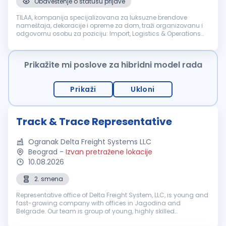
Obaveštenje o statusu prijave
TILAA, kompanija specijalizovana za luksuzne brendove
nameštaja, dekoracije i opreme za dom, traži organizovanu i
odgovornu osobu za poziciju: Import, Logistics & Operations
Coordinator Osoba na ovoj poziciji biće zadužena za
organizaciju uvoza, među...
Prikažite mi poslove za hibridni model rada
Prikaži
Ukloni
Track & Trace Representative
Ogranak Delta Freight Systems LLC
Beograd
-
Izvan pretražene lokacije
10.08.2026
2. smena
Representative office of Delta Freight System, LLC, is young and
fast-growing company with offices in Jagodina and
Belgrade. Our team is group of young, highly skilled
professionals committed to providing the best service in a field