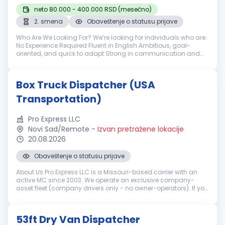
neto 80.000 - 400.000 RSD (mesečno)
2. smena
Obaveštenje o statusu prijave
Who Are We Looking For? We’re looking for individuals who are:
No Experience Required Fluent in English Ambitious, goal-
oriented, and quick to adapt Strong in communication and
negotiation Self-motivated and driven to continuously
improve performanc...
Box Truck Dispatcher (USA
Transportation)
Pro Express LLC
Novi Sad/Remote
-
Izvan pretražene lokacije
20.08.2026
Obaveštenje o statusu prijave
About Us Pro Express LLC is a Missouri-based carrier with an
active MC since 2003. We operate an exclusive company-
asset fleet (company drivers only - no owner-operators). If you
are tired of sketchy brokers and chaotic owner-operator
setups, this is...
53ft Dry Van Dispatcher