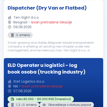
of transportation...
Dispatcher (Dry Van or Flatbed)
Ten-Eight d.o.o.
Beograd
-
Izvan pretražene lokacije
09.08.2026
2. smena
A fast-growing and stable, Belgrade-based transportation
company is entering an exciting new chapter under new
management, and we need you now. Ten-Eight d.o.o., a
leading logistics and transportation company, is expanding
its team and is currently s...
ELD Operater u logistici - log
book osoba (trucking industry)
Stef Logistics d.o.o.
Niš
-
Izvan pretražene lokacije
07.08.2026
neto 80.000 - 130.000 RSD (mesečno)
1, 2. i 3. smena
Obaveštenje o statusu prijave