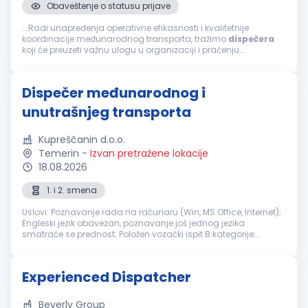
Obaveštenje o statusu prijave
...Radi unapređenja operativne efikasnosti i kvalitetnije
koordinacije međunarodnog transporta, tražimo
dispečera
koji će preuzeti važnu ulogu u organizaciji i praćenju
transportnih procesa. Kandidat koji najbolje odgovara ovoj
poziciji...
Dispečer međunarodnog i
unutrašnjeg transporta
Kupreščanin d.o.o.
Temerin
-
Izvan pretražene lokacije
18.08.2026
1. i 2. smena
Uslovi: Poznavanje rada na računaru (Win, MS Office, Internet);
Engleski jezik obavezan, poznavanje još jednog jezika
smatraće se prednost; Položen vozački ispit B kategorije;
Potrebno je radno iskustvo. Odgovornosti i zaduženja:
Organizacija drum...
Experienced Dispatcher
Beverly Group