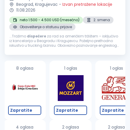
Beograd, Kragujevac
-
Izvan pretražene lokacije
11.08.2026
neto 1.500 - 4.500 USD (mesečno)
2. smena
Obaveštenje o statusu prijave
...Tražimo
dispečere
za rad sa američkim tržištem – isključivo
iz kancelarija u Beogradu i Kragujevcu. Poželjno prethodno
iskustvo u trucking biznisu. Obavezno poznavanje engleskog
jezika i napredno znanje rada na računaru. Spremnost za
rad...
8 oglasa
1 oglas
1 oglas
Zapratite
Zapratite
Zapratite
4 oglasa
2 oglasa
2 oglasa