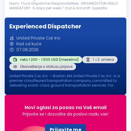
team. Truck Dispatcher Responsibilities: ORGANIZATION SKILLS
MANDATORY 6 days per week / 2nd & 3rd shift Expedite
experience is a must Fluent In English Knowledge in NLM, ACTIVE
AERO, P...
Experienced Dispatcher
United Private Car Inc
Rad od kuće
07.08.2026
neto 1.200 - 1.500 USD (mesečno)
1. i 2. smena
Obaveštenje o statusu prijave
United Private Car, Inc. – Boston, MA United Private Car, Inc. is a
premier chauffeured transportation company committed to
delivering world-class ground transportation services. For
nearly two decades, we have proudly served some of the
world's most...
Novi oglasi za posao na Vaš email
Prijavite se i dozvolite da poslovi nađu vas!
Prijavite me