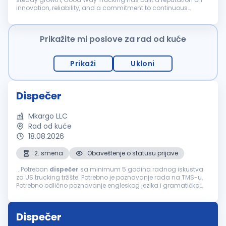
innovation, reliability, and a commitment to continuous
improvement. As we expand, we're looking for passionate
individuals to grow...
Prikažite mi poslove za rad od kuće
Prikaži
Ukloni
Dispečer
Mkargo LLC
Rad od kuće
18.08.2026
2. smena
Obaveštenje o statusu prijave
...Potreban
dispečer
sa minimum 5 godina radnog iskustva
za US trucking tržište. Potrebno je poznavanje rada na TMS-u.
Potrebno odlično poznavanje engleskog jezika i gramatička
pismenost. Molim Vas da se ne prijavljujete ako je Vaše
prijašnje iskustvo...
Dispečer