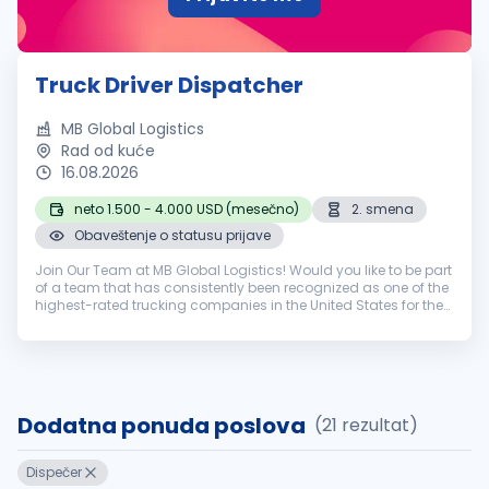
Truck Driver Dispatcher
MB Global Logistics
Rad od kuće
16.08.2026
neto 1.500 - 4.000 USD (mesečno)
2. smena
Obaveštenje o statusu prijave
Join Our Team at MB Global Logistics! Would you like to be part
of a team that has consistently been recognized as one of the
highest-rated trucking companies in the United States for the
past 15 years? Behind our stellar reputation stands a
dedicate...
Dodatna ponuda poslova
(21 rezultat)
Dispečer