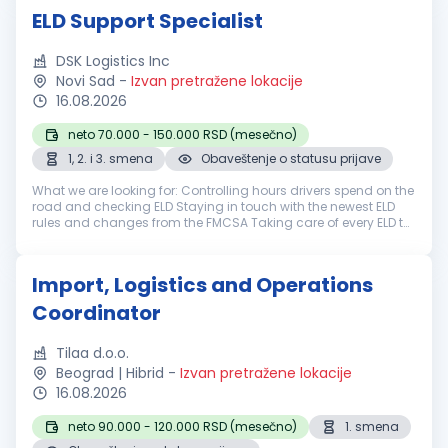
ELD Support Specialist
DSK Logistics Inc
Novi Sad
-
Izvan pretražene lokacije
16.08.2026
neto 70.000 - 150.000 RSD (mesečno)
1, 2. i 3. smena
Obaveštenje o statusu prijave
What we are looking for: Controlling hours drivers spend on the
road and checking ELD Staying in touch with the newest ELD
rules and changes from the FMCSA Taking care of every ELD to
be clear Maintaining logbooks for drivers Helping drivers with
EL...
Import, Logistics and Operations
Coordinator
Tilaa d.o.o.
Beograd | Hibrid
-
Izvan pretražene lokacije
16.08.2026
neto 90.000 - 120.000 RSD (mesečno)
1. smena