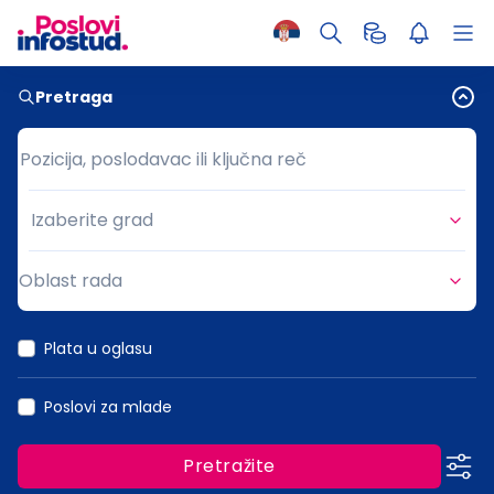
Pretraga
Pozicija, poslodavac ili ključna reč
Pozicija, poslodavac ili ključna reč
Izaberite grad
Grad
Oblast rada
Oblast rada
Plata u oglasu
Poslovi za mlade
Pretražite