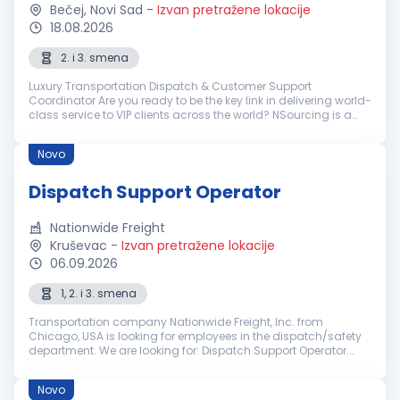
Bečej, Novi Sad
-
Izvan pretražene lokacije
18.08.2026
2. i 3. smena
Luxury Transportation Dispatch & Customer Support
Coordinator Are you ready to be the key link in delivering world-
class service to VIP clients across the world? NSourcing is a
premier outsourcing partner for elite transportation companies
in the lu...
Novo
Dispatch Support Operator
Nationwide Freight
Kruševac
-
Izvan pretražene lokacije
06.09.2026
1, 2. i 3. smena
Transportation company Nationwide Freight, Inc. from
Chicago, USA is looking for employees in the dispatch/safety
department. We are looking for: Dispatch Support Operator.
Duties include, but are not limited to phone/road support,
providing updates,...
Novo