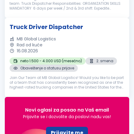
team. Truck Dispatcher Responsibilities: ORGANIZATION SKILLS
MANDATORY 6 days per week / 2nd & 3rd shift Expedite
experience is a must Fluent In English Knowledge in NLM, ACTIVE
AERO, P...
Truck Driver Dispatcher
MB Global Logistics
Rad od kuće
16.08.2026
neto 1.500 - 4.000 USD (mesečno)
2. smena
Obaveštenje o statusu prijave
Join Our Team at MB Global Logistics! Would you like to be part
of a team that has consistently been recognized as one of the
highest-rated trucking companies in the United States for the
past 15 years? Behind our stellar reputation stands a
dedicate...
Novi oglasi za posao na Vaš email
Prijavite se i dozvolite da poslovi nađu vas!
Prijavite me