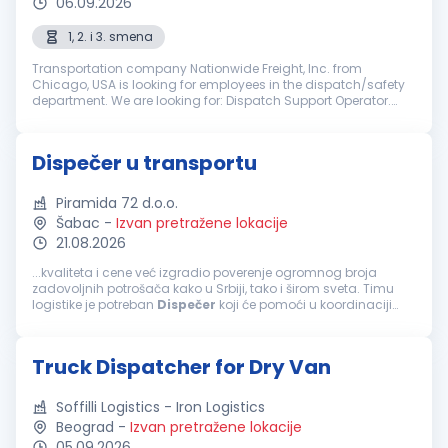
06.09.2026
1, 2. i 3. smena
Transportation company Nationwide Freight, Inc. from
Chicago, USA is looking for employees in the dispatch/safety
department. We are looking for: Dispatch Support Operator.
Duties include, but are not limited to phone/road support,
providing updates,...
Dispečer u transportu
Piramida 72 d.o.o.
Šabac
-
Izvan pretražene lokacije
21.08.2026
...kvaliteta i cene već izgradio poverenje ogromnog broja
zadovoljnih potrošača kako u Srbiji, tako i širom sveta. Timu
logistike je potreban
Dispečer
koji će pomoći u koordinaciji
naših svakodnevnih operacija. Potrebne kvalifikacije: IV stepen
SSS Poželjno...
Truck Dispatcher for Dry Van
Soffilli Logistics - Iron Logistics
Beograd
-
Izvan pretražene lokacije
05.09.2026