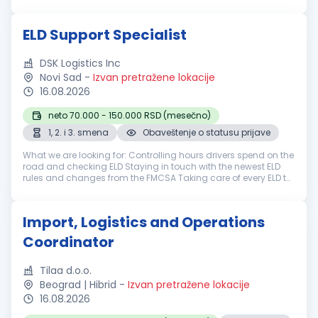
company based in Illinois, operating a fleet of over 300 trucks
nationwide. We...
ELD Support Specialist
DSK Logistics Inc
Novi Sad
-
Izvan pretražene lokacije
16.08.2026
neto 70.000 - 150.000 RSD (mesečno)
1, 2. i 3. smena
Obaveštenje o statusu prijave
What we are looking for: Controlling hours drivers spend on the
road and checking ELD Staying in touch with the newest ELD
rules and changes from the FMCSA Taking care of every ELD to
be clear Maintaining logbooks for drivers Helping drivers with
EL...
Import, Logistics and Operations
Coordinator
Tilaa d.o.o.
Beograd | Hibrid
-
Izvan pretražene lokacije
16.08.2026