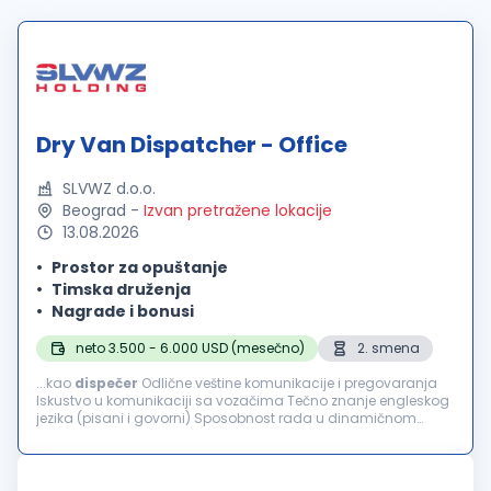
Dry Van Dispatcher - Office
SLVWZ d.o.o.
Beograd
-
Izvan pretražene lokacije
13.08.2026
Prostor za opuštanje
Timska druženja
Nagrade i bonusi
neto 3.500 - 6.000 USD (mesečno)
2. smena
...kao
dispečer
Odlične veštine komunikacije i pregovaranja
Iskustvo u komunikaciji sa vozačima Tečno znanje engleskog
jezika (pisani i govorni) Sposobnost rada u dinamičnom
timskom okruženju Odgovornost, tačnost i profesionalnost –
dolazak na vreme...