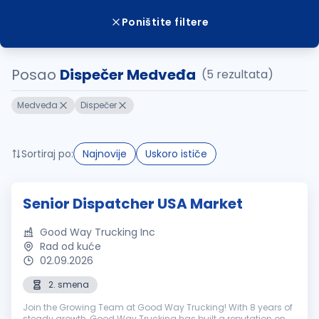
Poništite filtere
Posao
Dispečer Medveđa
(5 rezultata)
Medveđa
Dispečer
Sortiraj po:
Najnovije
Uskoro ističe
Senior Dispatcher USA Market
Good Way Trucking Inc
Rad od kuće
02.09.2026
2. smena
Join the Growing Team at Good Way Trucking! With 8 years of
steady growth, Good Way Trucking has built a reputation on