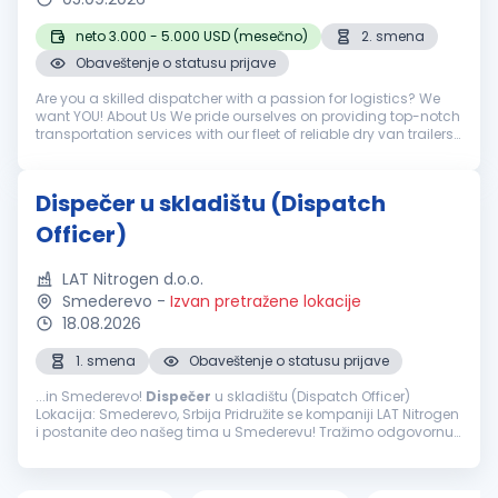
neto 3.000 - 5.000 USD (mesečno)
2. smena
Obaveštenje o statusu prijave
Are you a skilled dispatcher with a passion for logistics? We
want YOU! About Us We pride ourselves on providing top-notch
transportation services with our fleet of reliable dry van trailers.
We're dedicated to our drivers and clients alike, ensuring...
Dispečer u skladištu (Dispatch
Officer)
LAT Nitrogen d.o.o.
Smederevo
-
Izvan pretražene lokacije
18.08.2026
1. smena
Obaveštenje o statusu prijave
...in Smederevo!
Dispečer
u skladištu (Dispatch Officer)
Lokacija: Smederevo, Srbija Pridružite se kompaniji LAT Nitrogen
i postanite deo našeg tima u Smederevu! Tražimo odgovornu i
organizovanu osobu za poziciju
Dispečera
u skladištu, koja
će koordinisati...