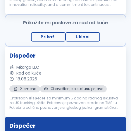
innovation, reliability, and a commitment to continuous
improvement. As we expand, we're looking for passionate
individuals to grow...
Prikažite mi poslove za rad od kuće
Prikaži
Ukloni
Dispečer
Mkargo LLC
Rad od kuće
18.08.2026
2. smena
Obaveštenje o statusu prijave
...Potreban
dispečer
sa minimum 5 godina radnog iskustva
za US trucking tržište. Potrebno je poznavanje rada na TMS-u.
Potrebno odlično poznavanje engleskog jezika i gramatička
pismenost. Molim Vas da se ne prijavljujete ako je Vaše
prijašnje iskustvo...
Dispečer