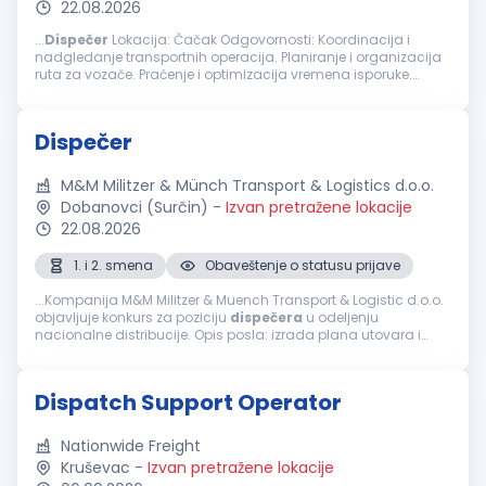
22.08.2026
...
Dispečer
Lokacija: Čačak Odgovornosti: Koordinacija i
nadgledanje transportnih operacija. Planiranje i organizacija
ruta za vozače. Praćenje i optimizacija vremena isporuke.
Komunikacija sa vozačima i klijentima radi efikasnog
rešavanja problema...
Dispečer
M&M Militzer & Münch Transport & Logistics d.o.o.
Dobanovci (Surčin)
-
Izvan pretražene lokacije
22.08.2026
1. i 2. smena
Obaveštenje o statusu prijave
...Kompanija M&M Militzer & Muench Transport & Logistic d.o.o.
objavljuje konkurs za poziciju
dispečera
u odeljenju
nacionalne distribucije. Opis posla: izrada plana utovara i
rasporeda utovara po vozilima; priprema dokumentacije za
utovar...
Dispatch Support Operator
Nationwide Freight
Kruševac
-
Izvan pretražene lokacije