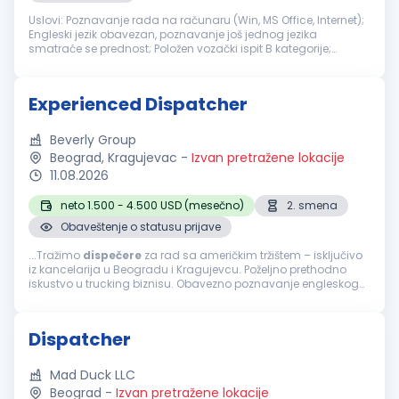
Uslovi: Poznavanje rada na računaru (Win, MS Office, Internet);
Engleski jezik obavezan, poznavanje još jednog jezika
smatraće se prednost; Položen vozački ispit B kategorije;
Potrebno je radno iskustvo. Odgovornosti i zaduženja:
Organizacija drum...
Experienced Dispatcher
Beverly Group
Beograd, Kragujevac
-
Izvan pretražene lokacije
11.08.2026
neto 1.500 - 4.500 USD (mesečno)
2. smena
Obaveštenje o statusu prijave
...Tražimo
dispečere
za rad sa američkim tržištem – isključivo
iz kancelarija u Beogradu i Kragujevcu. Poželjno prethodno
iskustvo u trucking biznisu. Obavezno poznavanje engleskog
jezika i napredno znanje rada na računaru. Spremnost za
rad...
Dispatcher
Mad Duck LLC
Beograd
-
Izvan pretražene lokacije