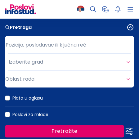
Pretraga
Pozicija, poslodavac ili ključna reč
Pozicija, poslodavac ili ključna reč
Izaberite grad
Grad
Oblast rada
Oblast rada
Plata u oglasu
Poslovi za mlade
Pretražite