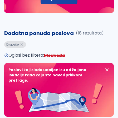
Dodatna ponuda poslova
(18 rezultata)
Dispečer
Oglasi bez filtera:
Medveđa
Poslovi koji slede udaljeni su od željene
lokacije rada koju ste naveli prilikom
pretrage.