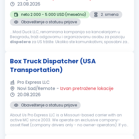
23.08.2026
neto 2.000 - 5.000 USD (mesečno)
2. smena
Obaveštenje o statusu prijave
...Mad Duck LLC, renomirana kompanija sa kancelarijom u
Beogradu, traži odgovornu i organizovanu osobu za poziciju
dispečera
za US tržište. Ukoliko ste komunikativni, sposobni za
rad pod pritiskom i imate dobar osećaj za koordinaciju,
pridružite...
Box Truck Dispatcher (USA
Transportation)
Pro Express LLC
Novi Sad/Remote
-
Izvan pretražene lokacije
20.08.2026
Obaveštenje o statusu prijave
About Us Pro Express LLC is a Missouri-based carrier with an
active MC since 2003. We operate an exclusive company-
asset fleet (company drivers only - no owner-operators). If you
are tired of sketchy brokers and chaotic owner-operator
setups, this is...