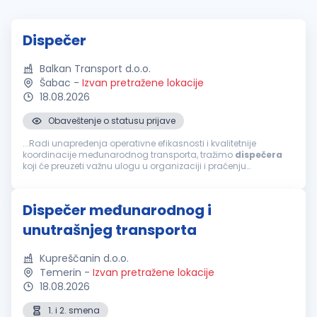
Dispečer
Balkan Transport d.o.o.
Šabac
-
Izvan pretražene lokacije
18.08.2026
Obaveštenje o statusu prijave
...Radi unapređenja operativne efikasnosti i kvalitetnije
koordinacije međunarodnog transporta, tražimo
dispečera
koji će preuzeti važnu ulogu u organizaciji i praćenju
transportnih procesa. Kandidat koji najbolje odgovara ovoj
poziciji...
Dispečer međunarodnog i
unutrašnjeg transporta
Kupreščanin d.o.o.
Temerin
-
Izvan pretražene lokacije
18.08.2026
1. i 2. smena