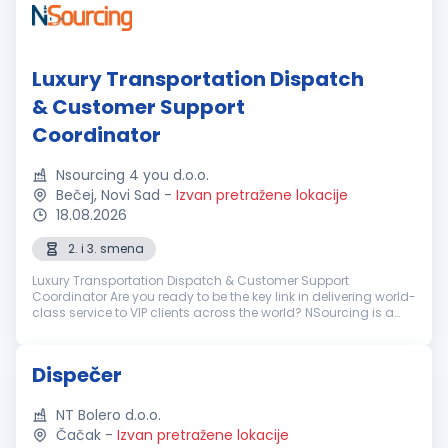
Luxury Transportation Dispatch
& Customer Support
Coordinator
Nsourcing 4 you d.o.o.
Bečej, Novi Sad
-
Izvan pretražene lokacije
18.08.2026
2. i 3. smena
Luxury Transportation Dispatch & Customer Support
Coordinator Are you ready to be the key link in delivering world-
class service to VIP clients across the world? NSourcing is a
premier outsourcing partner for elite transportation companies
in the lu...
Dispečer
NT Bolero d.o.o.
Čačak
-
Izvan pretražene lokacije