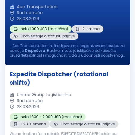
Ace Transportation
Rad od kuće
23.08.2026
neto 1.000 USD (mesečno)
2. smena
Obaveštenje o statusu prijave
...Ace Transportation traži odgovornu i organizovanu osobu za
poziciju
Dispečera
. Radno mesto je isključivo od kuće, što
pruža fleksibilnost i mogućnost rada u udobnosti sopstvenog
doma. Ako ste komunikativni, precizni i volite da radite u
dinamičnom...
Expedite Dispatcher (rotational
shifts)
United Group Logistics Inc
Rad od kuće
23.08.2026
neto 1.300 - 2.000 USD (mesečno)
1, 2. i 3. smena
Obaveštenje o statusu prijave
We are looking for a reliable EXPEDITE DISPATCHER to join our