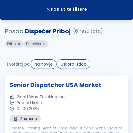
Poništite filtere
Posao
Dispečer Priboj
(6 rezultata)
Priboj
Dispečer
Sortiraj po:
Najnovije
Uskoro ističe
Senior Dispatcher USA Market
Good Way Trucking Inc
Rad od kuće
02.09.2026
2. smena
Join the Growing Team at Good Way Trucking! With 8 years of
steady growth, Good Way Trucking has built a reputation on