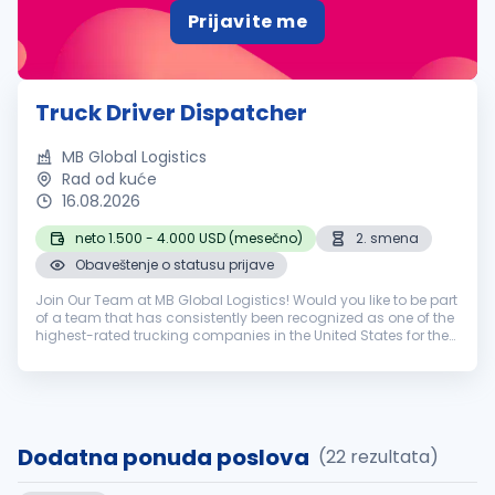
Prijavite me
Truck Driver Dispatcher
MB Global Logistics
Rad od kuće
16.08.2026
neto 1.500 - 4.000 USD (mesečno)
2. smena
Obaveštenje o statusu prijave
Join Our Team at MB Global Logistics! Would you like to be part
of a team that has consistently been recognized as one of the
highest-rated trucking companies in the United States for the
past 15 years? Behind our stellar reputation stands a
dedicate...
Dodatna ponuda poslova
(22 rezultata)