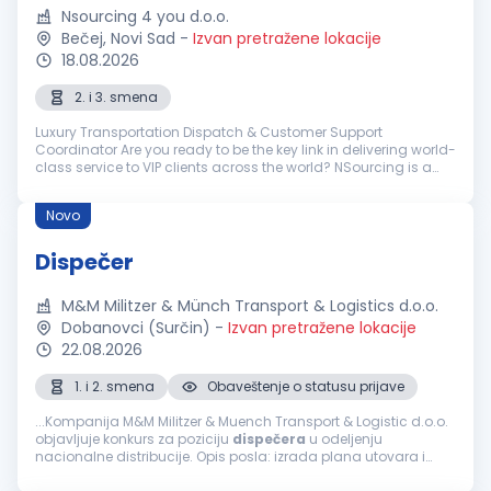
Nsourcing 4 you d.o.o.
Bečej, Novi Sad
-
Izvan pretražene lokacije
18.08.2026
2. i 3. smena
Luxury Transportation Dispatch & Customer Support
Coordinator Are you ready to be the key link in delivering world-
class service to VIP clients across the world? NSourcing is a
premier outsourcing partner for elite transportation companies
in the lu...
Novo
Dispečer
M&M Militzer & Münch Transport & Logistics d.o.o.
Dobanovci (Surčin)
-
Izvan pretražene lokacije
22.08.2026
1. i 2. smena
Obaveštenje o statusu prijave
...Kompanija M&M Militzer & Muench Transport & Logistic d.o.o.
objavljuje konkurs za poziciju
dispečera
u odeljenju
nacionalne distribucije. Opis posla: izrada plana utovara i
rasporeda utovara po vozilima; priprema dokumentacije za