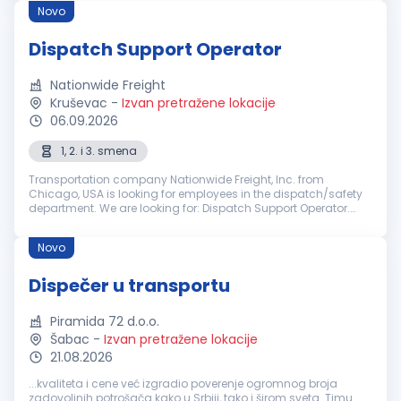
utovar...
Novo
Dispatch Support Operator
Nationwide Freight
Kruševac
-
Izvan pretražene lokacije
06.09.2026
1, 2. i 3. smena
Transportation company Nationwide Freight, Inc. from
Chicago, USA is looking for employees in the dispatch/safety
department. We are looking for: Dispatch Support Operator.
Duties include, but are not limited to phone/road support,
providing updates,...
Novo
Dispečer u transportu
Piramida 72 d.o.o.
Šabac
-
Izvan pretražene lokacije
21.08.2026
...kvaliteta i cene već izgradio poverenje ogromnog broja
zadovoljnih potrošača kako u Srbiji, tako i širom sveta. Timu