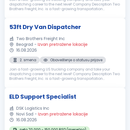
dispatching career to the next level! Company Description Two
Brothers Freight, Inc. is a fast-growing transportation
company based in Illinois, operating a fleet of over 300 trucks
nationwide. We...
53ft Dry Van Dispatcher
Two Brothers Freight Inc
Beograd
-
Izvan pretražene lokacije
16.08.2026
2. smena
Obaveštenje o statusu prijave
Join a fast-growing US trucking company and take your
dispatching career to the next level! Company Description Two
Brothers Freight, Inc. is a fast-growing transportation
company based in Illinois, operating a fleet of over 300 trucks
nationwide. We...
ELD Support Specialist
DSK Logistics Inc
Novi Sad
-
Izvan pretražene lokacije
16.08.2026
neto 70.000 - 150.000 RSD (mesečno)