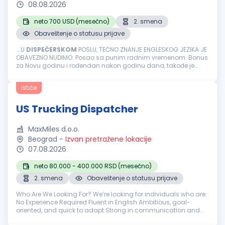
08.08.2026
neto 700 USD (mesečno)
2. smena
Obaveštenje o statusu prijave
...U
DISPEČERSKOM
POSLU, TEČNO ZNANJE ENGLESKOG JEZIKA JE
OBAVEZNO NUDIMO: Posao sa punim radnim vremenom. Bonus
za Novu godinu i rođendan nakon godinu dana, takođe je
slava neradni dan. Uslovi: Radno iskustvo na poziciji
dispečera
barem 6-12 meseci kao bilo...
Ističe
US Trucking Dispatcher
MaxMiles d.o.o.
Beograd
-
Izvan pretražene lokacije
07.08.2026
neto 80.000 - 400.000 RSD (mesečno)
2. smena
Obaveštenje o statusu prijave
Who Are We Looking For? We’re looking for individuals who are:
No Experience Required Fluent in English Ambitious, goal-
oriented, and quick to adapt Strong in communication and
negotiation Self-motivated and driven to continuously