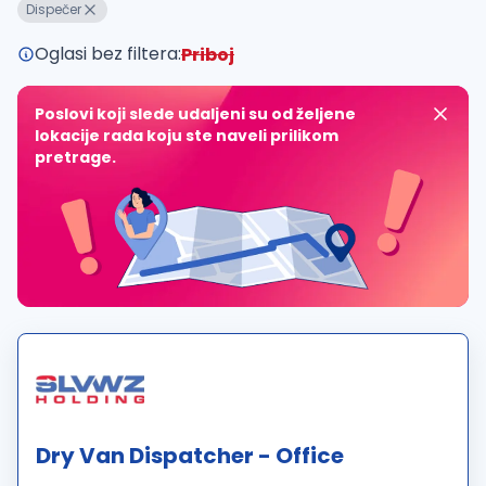
Dispečer
Oglasi bez filtera:
Priboj
Poslovi koji slede udaljeni su od željene
lokacije rada koju ste naveli prilikom
pretrage.
Dry Van Dispatcher - Office