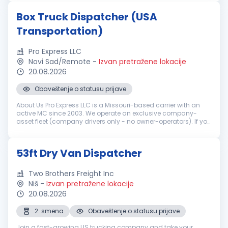
improve performanc...
Box Truck Dispatcher (USA
Transportation)
Pro Express LLC
Novi Sad/Remote
-
Izvan pretražene lokacije
20.08.2026
Obaveštenje o statusu prijave
About Us Pro Express LLC is a Missouri-based carrier with an
active MC since 2003. We operate an exclusive company-
asset fleet (company drivers only - no owner-operators). If you
are tired of sketchy brokers and chaotic owner-operator
setups, this is...
53ft Dry Van Dispatcher
Two Brothers Freight Inc
Niš
-
Izvan pretražene lokacije
20.08.2026
2. smena
Obaveštenje o statusu prijave
Join a fast-growing US trucking company and take your