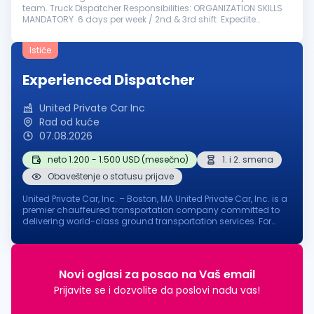
team. Truck Dispatcher Responsibilities: ORGANIZATION SKILLS
MANDATORY 6 days per week / 2nd & 3rd shift Expedite
experience is a must Fluent In English Knowledge in NLM, ACTIVE
AERO, P...
Ističe
Experienced Dispatcher
United Private Car Inc
Rad od kuće
07.08.2026
neto 1.200 - 1.500 USD (mesečno)
1. i 2. smena
Obaveštenje o statusu prijave
United Private Car, Inc. – Boston, MA United Private Car, Inc. is a
premier chauffeured transportation company committed to
delivering world-class ground transportation services. For
nearly two decades, we have proudly served some of the
world's most...
Novi oglasi za posao na Vaš email
Prijavite se i dozvolite da poslovi nađu vas!