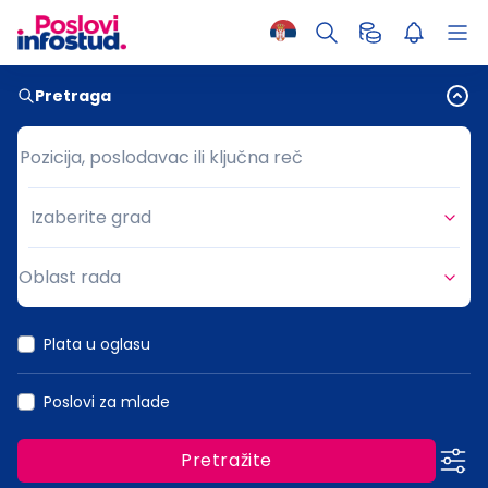
Pretraga
Pozicija, poslodavac ili ključna reč
Pozicija, poslodavac ili ključna reč
Izaberite grad
Grad
Oblast rada
Oblast rada
Plata u oglasu
Poslovi za mlade
Pretražite