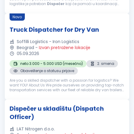
logistike je potreban
Dispečer
koji će pomoći u koordinaciji
naših svakodnevnih operacija. Potrebne kvalifikacije: IV stepen
SSS Poželjno...
Novo
Truck Dispatcher for Dry Van
Soffilli Logistics - Iron Logistics
Beograd
-
Izvan pretražene lokacije
05.09.2026
neto 3.000 - 5.000 USD (mesečno)
2. smena
Obaveštenje o statusu prijave
Are you a skilled dispatcher with a passion for logistics? We
want YOU! About Us We pride ourselves on providing top-notch
transportation services with our fleet of reliable dry van trailers.
We're dedicated to our drivers and clients alike, ensuring...
Dispečer u skladištu (Dispatch
Officer)
LAT Nitrogen d.o.o.