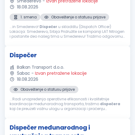
Smederevo
-
Izvan pretražene lokacije
18.08.2026
1. smena
Obaveštenje o statusu prijave
...in Smederevo!
Dispečer
u skladištu (Dispatch Officer)
Lokacija: Smederevo, Srbija Pridružite se kompaniji LAT Nitrogen
i postanite deo našeg tima u Smederevu! Tražimo odgovornu i
organizovanu osobu za poziciju
Dispečera
u skladištu, koja
će koordinisati...
Dispečer
Balkan Transport d.o.o.
Šabac
-
Izvan pretražene lokacije
18.08.2026
Obaveštenje o statusu prijave
...Radi unapređenja operativne efikasnosti i kvalitetnije
koordinacije međunarodnog transporta, tražimo
dispečera
koji će preuzeti važnu ulogu u organizaciji i praćenju
transportnih procesa. Kandidat koji najbolje odgovara ovoj
poziciji...
Dispečer međunarodnog i