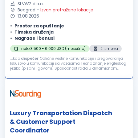
SLVWZ d.o.o.
Beograd
-
Izvan pretražene lokacije
13.08.2026
Prostor za opuštanje
Timska druženja
Nagrade i bonusi
neto 3.500 - 6.000 USD (mesečno)
2. smena
...kao
dispečer
Odlične veštine komunikacije i pregovaranja
Iskustvo u komunikaciji sa vozačima Tečno znanje engleskog
jezika (pisani i govorni) Sposobnost rada u dinamičnom
timskom okruženju Odgovornost, tačnost i profesionalnost –
dolazak na vreme...
Luxury Transportation Dispatch
& Customer Support
Coordinator