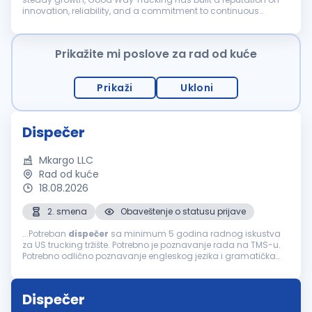
innovation, reliability, and a commitment to continuous
improvement. As we expand, we're looking for passionate
individuals to grow...
Prikažite mi poslove za rad od kuće
Prikaži
Ukloni
Dispečer
Mkargo LLC
Rad od kuće
18.08.2026
2. smena
Obaveštenje o statusu prijave
...Potreban
dispečer
sa minimum 5 godina radnog iskustva
za US trucking tržište. Potrebno je poznavanje rada na TMS-u.
Potrebno odlično poznavanje engleskog jezika i gramatička
pismenost. Molim Vas da se ne prijavljujete ako je Vaše
prijašnje iskustvo...
Dispečer