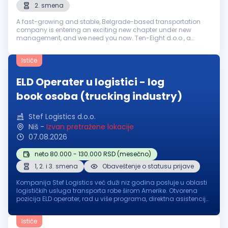
2. smena
A fast-growing and stable, Belgrade-based transportation
company is entering an exciting new chapter under new
management, and we need you now. Ten-Eight d.o.o., a
leading logistics and transportation company, is expanding
its team and is currently s...
Ističe
ELD Operater u logistici - log
book osoba (trucking industry)
Stef Logistics d.o.o.
Niš
-
Izvan pretražene lokacije
07.08.2026
neto 80.000 - 130.000 RSD (mesečno)
1, 2. i 3. smena
Obaveštenje o statusu prijave
Kompanija Stef Logistics već duži niz godina posluje u oblasti
logističkih usluga transporta robe širom Amerike. Otvorena
pozicija ELD operater, rad u više programa, direktna asistencija
i pomoć vozačima na putu. U sklopu svojih radnih zadataka,
ELD ...
Ističe