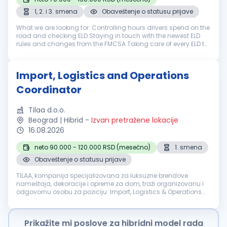
1, 2. i 3. smena
Obaveštenje o statusu prijave
What we are looking for: Controlling hours drivers spend on the
road and checking ELD Staying in touch with the newest ELD
rules and changes from the FMCSA Taking care of every ELD to
be clear Maintaining logbooks for drivers Helping drivers with
EL...
Import, Logistics and Operations
Coordinator
Tilaa d.o.o.
Beograd | Hibrid
-
Izvan pretražene lokacije
16.08.2026
neto 90.000 - 120.000 RSD (mesečno)
1. smena
Obaveštenje o statusu prijave
TILAA, kompanija specijalizovana za luksuzne brendove
nameštaja, dekoracije i opreme za dom, traži organizovanu i
odgovornu osobu za poziciju: Import, Logistics & Operations
Coordinator Osoba na ovoj poziciji biće zadužena za
organizaciju uvoza, među...
Prikažite mi poslove za hibridni model rada