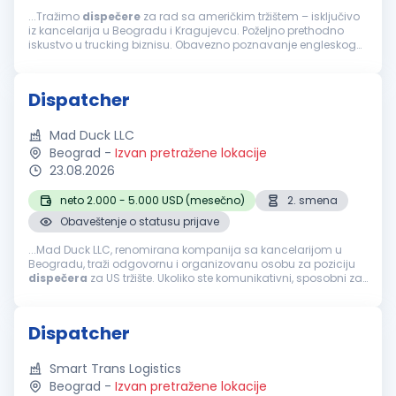
...Tražimo
dispečere
za rad sa američkim tržištem – isključivo
iz kancelarija u Beogradu i Kragujevcu. Poželjno prethodno
iskustvo u trucking biznisu. Obavezno poznavanje engleskog
jezika i napredno znanje rada na računaru. Spremnost za
rad...
Dispatcher
Mad Duck LLC
Beograd
-
Izvan pretražene lokacije
23.08.2026
neto 2.000 - 5.000 USD (mesečno)
2. smena
Obaveštenje o statusu prijave
...Mad Duck LLC, renomirana kompanija sa kancelarijom u
Beogradu, traži odgovornu i organizovanu osobu za poziciju
dispečera
za US tržište. Ukoliko ste komunikativni, sposobni za
rad pod pritiskom i imate dobar osećaj za koordinaciju,
pridružite...
Dispatcher
Smart Trans Logistics
Beograd
-
Izvan pretražene lokacije