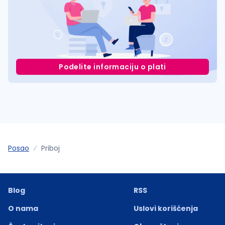
Podelite informaciju o plati
Posao
Priboj
Blog
RSS
O nama
Uslovi korišćenja