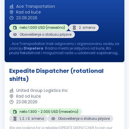
Ace Transportation
Rad od kuće
23.08.2026
neto 1.000 USD (mesečno)
2. smena
Obaveštenje o statusu prijave
...Ace Transportation traži odgovornu i organizovanu osobu za
poziciju
Dispečera
. Radno mesto je isključivo od kuće, što
pruža fleksibilnost i mogućnost rada u udobnosti sopstvenog
doma. Ako ste komunikativni, precizni i volite da radite u
dinamičnom...
Expedite Dispatcher (rotational
shifts)
United Group Logistics Inc
Rad od kuće
23.08.2026
neto 1.300 - 2.000 USD (mesečno)
1, 2. i 3. smena
Obaveštenje o statusu prijave
We are looking for a reliable EXPEDITE DISPATCHER to join our