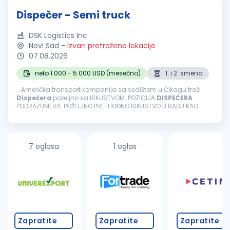
Dispečer - Semi truck
DSK Logistics Inc
Novi Sad
-
Izvan pretražene lokacije
07.08.2026
neto 1.000 - 5.000 USD (mesečno)
1. i 2. smena
...Američka transport kompanija sa sedištem u Čikagu traži
Dispečera
poželjno sa ISKUSTVOM. POZICIJA
DISPEČERA
PODRAZUMEVA: POŽELJNO PRETHODNO ISKUSTVO U RADU KAO
DISPEČER
, MINIMUM DVE GODINE!!! TIMSKI RAD Rad isključivo iz
kancelarije u NOVOM SADU...
7 oglasa
1 oglas
Zapratite
Zapratite
Zapratite