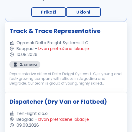
Prikaži
Ukloni
Track & Trace Representative
Ogranak Delta Freight Systems LLC
Beograd
-
Izvan pretražene lokacije
10.08.2026
2. smena
Representative office of Delta Freight System, LLC, is young and
fast-growing company with offices in Jagodina and
Belgrade. Our team is group of young, highly skilled
professionals committed to providing the best service in a field
of transportation...
Dispatcher (Dry Van or Flatbed)
Ten-Eight d.o.o.
Beograd
-
Izvan pretražene lokacije
09.08.2026