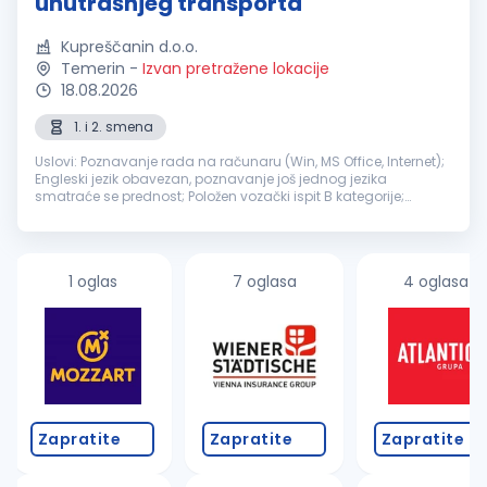
unutrašnjeg transporta
Kupreščanin d.o.o.
Temerin
-
Izvan pretražene lokacije
18.08.2026
1. i 2. smena
Uslovi: Poznavanje rada na računaru (Win, MS Office, Internet);
Engleski jezik obavezan, poznavanje još jednog jezika
smatraće se prednost; Položen vozački ispit B kategorije;
Potrebno je radno iskustvo. Odgovornosti i zaduženja:
Organizacija drum...
1 oglas
7 oglasa
4 oglasa
Zapratite
Zapratite
Zapratite