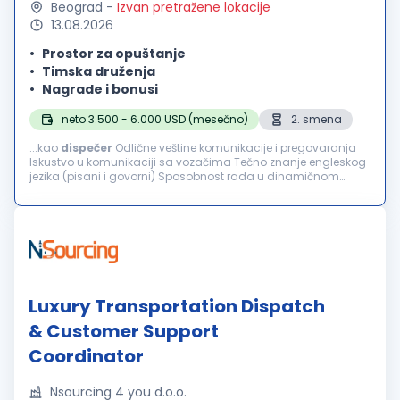
Beograd
-
Izvan pretražene lokacije
13.08.2026
Prostor za opuštanje
Timska druženja
Nagrade i bonusi
neto 3.500 - 6.000 USD (mesečno)
2. smena
...kao
dispečer
Odlične veštine komunikacije i pregovaranja
Iskustvo u komunikaciji sa vozačima Tečno znanje engleskog
jezika (pisani i govorni) Sposobnost rada u dinamičnom
timskom okruženju Odgovornost, tačnost i profesionalnost –
dolazak na vreme...
Luxury Transportation Dispatch
& Customer Support
Coordinator
Nsourcing 4 you d.o.o.