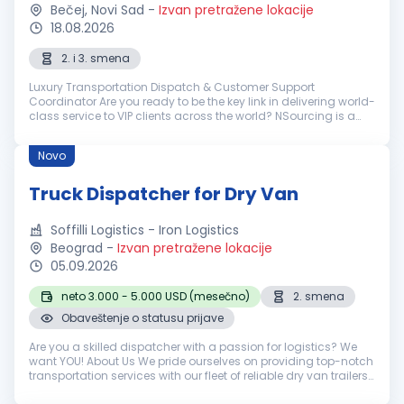
Bečej, Novi Sad
-
Izvan pretražene lokacije
18.08.2026
2. i 3. smena
Luxury Transportation Dispatch & Customer Support
Coordinator Are you ready to be the key link in delivering world-
class service to VIP clients across the world? NSourcing is a
premier outsourcing partner for elite transportation companies
in the lu...
Novo
Truck Dispatcher for Dry Van
Soffilli Logistics - Iron Logistics
Beograd
-
Izvan pretražene lokacije
05.09.2026
neto 3.000 - 5.000 USD (mesečno)
2. smena
Obaveštenje o statusu prijave
Are you a skilled dispatcher with a passion for logistics? We
want YOU! About Us We pride ourselves on providing top-notch
transportation services with our fleet of reliable dry van trailers.
We're dedicated to our drivers and clients alike, ensuring...