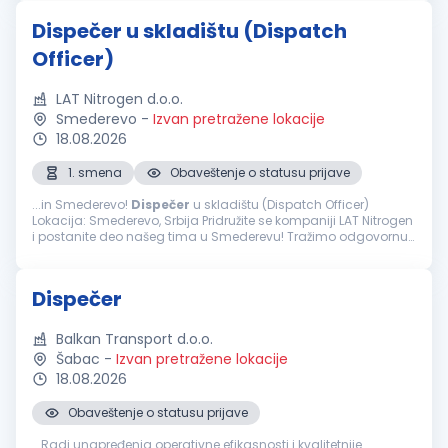
Dispečer u skladištu (Dispatch
Officer)
LAT Nitrogen d.o.o.
Smederevo
-
Izvan pretražene lokacije
18.08.2026
1. smena
Obaveštenje o statusu prijave
...in Smederevo!
Dispečer
u skladištu (Dispatch Officer)
Lokacija: Smederevo, Srbija Pridružite se kompaniji LAT Nitrogen
i postanite deo našeg tima u Smederevu! Tražimo odgovornu i
organizovanu osobu za poziciju
Dispečera
u skladištu, koja
će koordinisati...
Dispečer
Balkan Transport d.o.o.
Šabac
-
Izvan pretražene lokacije
18.08.2026
Obaveštenje o statusu prijave
...Radi unapređenja operativne efikasnosti i kvalitetnije