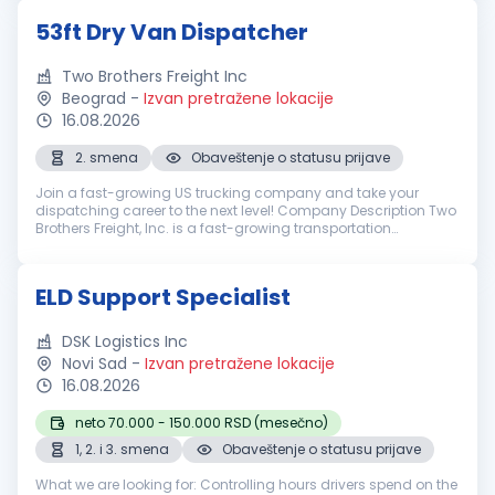
53ft Dry Van Dispatcher
Two Brothers Freight Inc
Beograd
-
Izvan pretražene lokacije
16.08.2026
2. smena
Obaveštenje o statusu prijave
Join a fast-growing US trucking company and take your
dispatching career to the next level! Company Description Two
Brothers Freight, Inc. is a fast-growing transportation
company based in Illinois, operating a fleet of over 300 trucks
nationwide. We...
ELD Support Specialist
DSK Logistics Inc
Novi Sad
-
Izvan pretražene lokacije
16.08.2026
neto 70.000 - 150.000 RSD (mesečno)
1, 2. i 3. smena
Obaveštenje o statusu prijave
What we are looking for: Controlling hours drivers spend on the