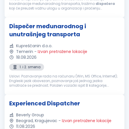
koordinacije međunarodnog transporta, tražimo
dispečera
koji će preuzeti važnu ulogu u organizaciji i praćenju
transportnih procesa. Kandidat koji najbolje odgovara ovoj
poziciji...
Dispečer međunarodnog i
unutrašnjeg transporta
Kupreščanin d.o.o.
Temerin
-
Izvan pretražene lokacije
18.08.2026
1. i 2. smena
Uslovi: Poznavanje rada na računaru (Win, MS Office, Internet);
Engleski jezik obavezan, poznavanje još jednog jezika
smatraće se prednost; Položen vozački ispit B kategorije;
Potrebno je radno iskustvo. Odgovornosti i zaduženja:
Organizacija drum...
Experienced Dispatcher
Beverly Group
Beograd, Kragujevac
-
Izvan pretražene lokacije
11.08.2026