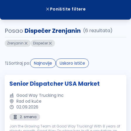
Poništite filtere
Posao
Dispečer Zrenjanin
(6 rezultata)
Zrenjanin
Dispečer
Sortiraj po:
Najnovije
Uskoro ističe
Senior Dispatcher USA Market
Good Way Trucking Inc
Rad od kuće
02.09.2026
2. smena
Join the Growing Team at Good Way Trucking! With 8 years of
steady growth, Good Way Trucking has built a reputation on