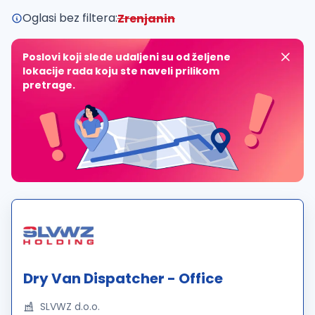
Oglasi bez filtera:
Zrenjanin
Poslovi koji slede udaljeni su od željene
lokacije rada koju ste naveli prilikom
pretrage.
Dry Van Dispatcher - Office
SLVWZ d.o.o.