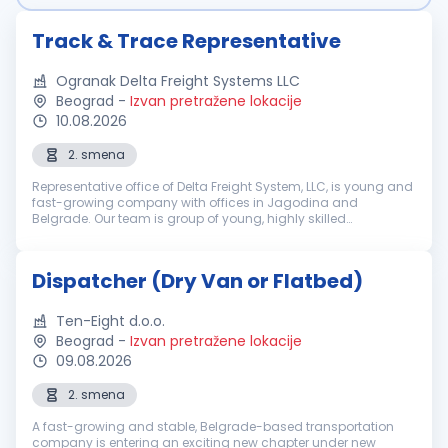
Track & Trace Representative
Ogranak Delta Freight Systems LLC
Beograd
-
Izvan pretražene lokacije
10.08.2026
2. smena
Representative office of Delta Freight System, LLC, is young and
fast-growing company with offices in Jagodina and
Belgrade. Our team is group of young, highly skilled
professionals committed to providing the best service in a field
of transportation...
Dispatcher (Dry Van or Flatbed)
Ten-Eight d.o.o.
Beograd
-
Izvan pretražene lokacije
09.08.2026
2. smena
A fast-growing and stable, Belgrade-based transportation
company is entering an exciting new chapter under new