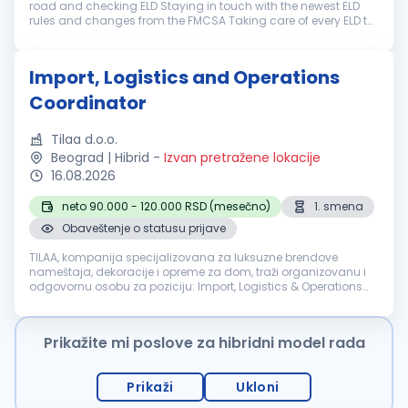
road and checking ELD Staying in touch with the newest ELD
rules and changes from the FMCSA Taking care of every ELD to
be clear Maintaining logbooks for drivers Helping drivers with
EL...
Import, Logistics and Operations
Coordinator
Tilaa d.o.o.
Beograd | Hibrid
-
Izvan pretražene lokacije
16.08.2026
neto 90.000 - 120.000 RSD (mesečno)
1. smena
Obaveštenje o statusu prijave
TILAA, kompanija specijalizovana za luksuzne brendove
nameštaja, dekoracije i opreme za dom, traži organizovanu i
odgovornu osobu za poziciju: Import, Logistics & Operations
Coordinator Osoba na ovoj poziciji biće zadužena za
organizaciju uvoza, među...
Prikažite mi poslove za hibridni model rada
Prikaži
Ukloni