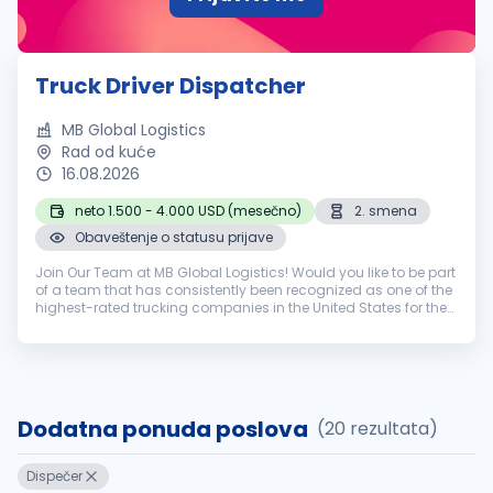
Truck Driver Dispatcher
MB Global Logistics
Rad od kuće
16.08.2026
neto 1.500 - 4.000 USD (mesečno)
2. smena
Obaveštenje o statusu prijave
Join Our Team at MB Global Logistics! Would you like to be part
of a team that has consistently been recognized as one of the
highest-rated trucking companies in the United States for the
past 15 years? Behind our stellar reputation stands a
dedicate...
Dodatna ponuda poslova
(20 rezultata)
Dispečer