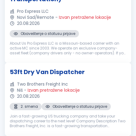
Pro Express LLC
Novi Sad/Remote
-
Izvan pretražene lokacije
20.08.2026
Obaveštenje o statusu prijave
About Us Pro Express LLC is a Missouri-based carrier with an
active MC since 2003. We operate an exclusive company-
asset fleet (company drivers only - no owner-operators). If you
are tired of sketchy brokers and chaotic owner-operator
setups, this is...
53ft Dry Van Dispatcher
Two Brothers Freight Inc
Niš
-
Izvan pretražene lokacije
20.08.2026
2. smena
Obaveštenje o statusu prijave
Join a fast-growing US trucking company and take your
dispatching career to the next level! Company Description Two
Brothers Freight, Inc. is a fast-growing transportation
company based in Illinois, operating a fleet of over 300 trucks
nationwide. We...