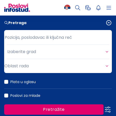
Pretraga
Pozicija, poslodavac ili ključna reč
Pozicija, poslodavac ili ključna reč
Izaberite grad
Grad
Oblast rada
Oblast rada
Plata u oglasu
Poslovi za mlade
Pretražite