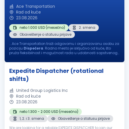
Ace Transportation
Rad od kuće
23.08.2026
neto 1.000 USD (mesečno)
2. smena
Obaveštenje o statusu prijave
...Ace Transportation traži odgovornu i organizovanu osobu za
poziciju
Dispečera
. Radno mesto je isključivo od kuće, što
pruža fleksibilnost i mogućnost rada u udobnosti sopstvenog
doma. Ako ste komunikativni, precizni i volite da radite u
dinamičnom...
Expedite Dispatcher (rotational
shifts)
United Group Logistics Inc
Rad od kuće
23.08.2026
neto 1.300 - 2.000 USD (mesečno)
1, 2. i 3. smena
Obaveštenje o statusu prijave
We are looking for a reliable EXPEDITE DISPATCHER to join our