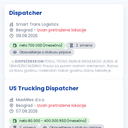
Dispatcher
Smart Trans Logistics
Beograd
-
Izvan pretražene lokacije
08.08.2026
neto 700 USD (mesečno)
2. smena
Obaveštenje o statusu prijave
...U
DISPEČERSKOM
POSLU, TEČNO ZNANJE ENGLESKOG JEZIKA JE
OBAVEZNO NUDIMO: Posao sa punim radnim vremenom. Bonus
za Novu godinu i rođendan nakon godinu dana, takođe je
slava neradni dan. Uslovi: Radno iskustvo na poziciji
dispečera
barem 6-12 meseci kao bilo...
US Trucking Dispatcher
MaxMiles d.o.o.
Beograd
-
Izvan pretražene lokacije
07.08.2026
neto 80.000 - 400.000 RSD (mesečno)
2. smena
Obaveštenje o statusu prijave