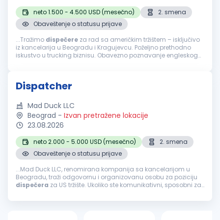
neto 1.500 - 4.500 USD (mesečno)
2. smena
Obaveštenje o statusu prijave
...Tražimo
dispečere
za rad sa američkim tržištem – isključivo
iz kancelarija u Beogradu i Kragujevcu. Poželjno prethodno
iskustvo u trucking biznisu. Obavezno poznavanje engleskog
jezika i napredno znanje rada na računaru. Spremnost za
rad...
Dispatcher
Mad Duck LLC
Beograd
-
Izvan pretražene lokacije
23.08.2026
neto 2.000 - 5.000 USD (mesečno)
2. smena
Obaveštenje o statusu prijave
...Mad Duck LLC, renomirana kompanija sa kancelarijom u
Beogradu, traži odgovornu i organizovanu osobu za poziciju
dispečera
za US tržište. Ukoliko ste komunikativni, sposobni za
rad pod pritiskom i imate dobar osećaj za koordinaciju,
pridružite...