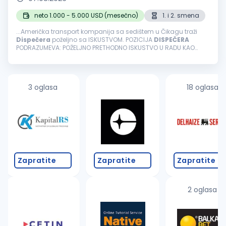
neto 1.000 - 5.000 USD (mesečno)
1. i 2. smena
...Američka transport kompanija sa sedištem u Čikagu traži
Dispečera
poželjno sa ISKUSTVOM. POZICIJA
DISPEČERA
PODRAZUMEVA: POŽELJNO PRETHODNO ISKUSTVO U RADU KAO
DISPEČER
, MINIMUM DVE GODINE!!! TIMSKI RAD Rad isključivo iz
kancelarije u NOVOM SADU...
3 oglasa
18 oglasa
Zapratite
Zapratite
Zapratite
2 oglasa