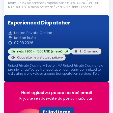
team. Truck Dispatcher Responsibilities: ORGANIZATION SKILLS
MANDATORY 6 days per week / 2nd & 3rd shift Expedite
experience is a must Fluent In English Knowledge in NLM, ACTIVE
AERO, P...
Experienced Dispatcher
United Private Car Inc
Rad od kuće
07.08.2026
neto 1.200 - 1.500 USD (mesečno)
1. i 2. smena
Obaveštenje o statusu prijave
United Private Car, Inc. – Boston, MA United Private Car, Inc. is a
premier chauffeured transportation company committed to
delivering world-class ground transportation services. For
nearly two decades, we have proudly served some of the
world's most...
Novi oglasi za posao na Vaš email
Prijavite se i dozvolite da poslovi nađu vas!
Prijavite me