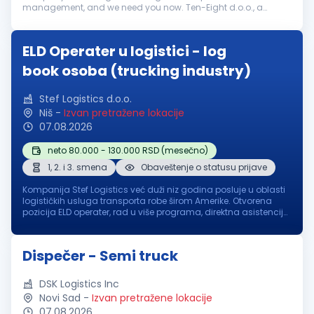
management, and we need you now. Ten-Eight d.o.o., a
leading logistics and transportation company, is expanding
its team and is currently s...
ELD Operater u logistici - log
book osoba (trucking industry)
Stef Logistics d.o.o.
Niš
-
Izvan pretražene lokacije
07.08.2026
neto 80.000 - 130.000 RSD (mesečno)
1, 2. i 3. smena
Obaveštenje o statusu prijave
Kompanija Stef Logistics već duži niz godina posluje u oblasti
logističkih usluga transporta robe širom Amerike. Otvorena
pozicija ELD operater, rad u više programa, direktna asistencija
i pomoć vozačima na putu. U sklopu svojih radnih zadataka,
ELD ...
Dispečer - Semi truck
DSK Logistics Inc
Novi Sad
-
Izvan pretražene lokacije
07.08.2026