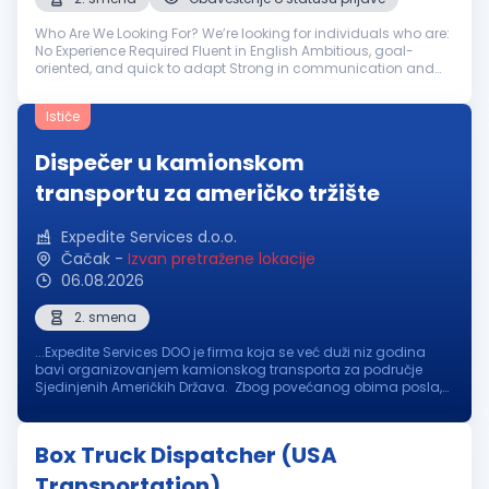
Who Are We Looking For? We’re looking for individuals who are:
No Experience Required Fluent in English Ambitious, goal-
oriented, and quick to adapt Strong in communication and
negotiation Self-motivated and driven to continuously
improve performanc...
Ističe
Dispečer u kamionskom
transportu za američko tržište
Expedite Services d.o.o.
Čačak
-
Izvan pretražene lokacije
06.08.2026
2. smena
...Expedite Services DOO je firma koja se već duži niz godina
bavi organizovanjem kamionskog transporta za područje
Sjedinjenih Američkih Država. Zbog povećanog obima posla,
potreban nam je:
Dispečer
u kamionskom transportu (sa ili
bez iskustva...
Box Truck Dispatcher (USA
Transportation)