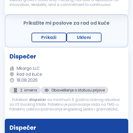
innovation, reliability, and a commitment to continuous
improvement. As we expand, we're looking for passionate
individuals to grow...
Prikažite mi poslove za rad od kuće
Prikaži
Ukloni
Dispečer
Mkargo LLC
Rad od kuće
18.08.2026
2. smena
Obaveštenje o statusu prijave
...Potreban
dispečer
sa minimum 5 godina radnog iskustva
za US trucking tržište. Potrebno je poznavanje rada na TMS-u.
Potrebno odlično poznavanje engleskog jezika i gramatička
pismenost. Molim Vas da se ne prijavljujete ako je Vaše
prijašnje iskustvo...
Dispečer