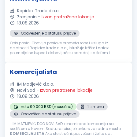
Rapidex Trade d.o.o.
Zrenjanin
-
Izvan pretražene lokacije
18.08.2026
Obaveštenje o statusu prijave
Opis posla: Obavlja poslove prometa robe i usluga iz
delatnosti Rapidex trade d.o.o., Istražuje tržište i nalazi
potencijalne kupce i dobavljače u saradnji sa šefom i
menadžerom prodaje, Odgovara za izbor solventnih kupaca i
naplatu prodate robe, Us...
Komercijalista
IM Matijević d.o.o.
Novi Sad
-
Izvan pretražene lokacije
18.08.2026
neto 90.000 RSD (mesečno)
1. smena
Obaveštenje o statusu prijave
...IM MATIJEVIĆ DOO NOVI SAD, renomirana kompanija sa
sedištem u Novom Sadu, raspisuje konkurs za radno mesto:
KOMERCIJALISTA
Ako ste stručni, posvećeni i želite da