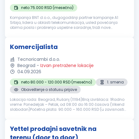
neto 75.000 RSD (mesečno)
Kompanija BNT d.o.o., dugogodišnji partner kompanije A1
Srbija, lidera u oblasti telekomunikacija, usled povećanja
obima posla i proširenja uspešne saradnje, traži nove
ambiciozne i vredne kolege za poziciju: Agent prodaje na
terenu (Beograd, Zrenja...
Komercijalista
Tecnoricambi d.o.o.
Beograd
-
Izvan pretražene lokacije
04.09.2026
neto 80.000 - 120.000 RSD (mesečno)
1. smena
Obaveštenje o statusu prijave
Lokacija rada: Beograd, Rušanj (11194)Broj izvršilaca: 1Radno
vreme: Ponedeljak – Petak, od 08:00 do 16:00 časova (Vikend
slobodan)Početna plata: 90.000 – 160.000 RSD (u zavisnosti
od iskustva i stručnosti)Prijave-CV- slati elektronskim
putemKontakt ...
Yettel prodajni savetnik na
terenu (door to door)