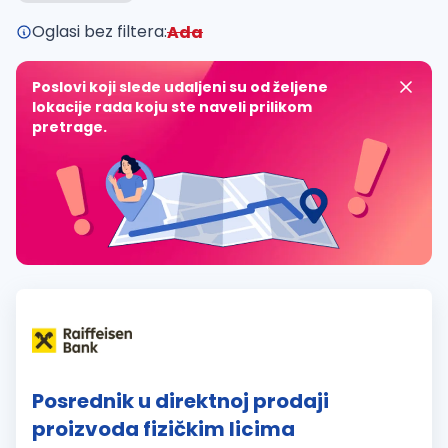
Oglasi bez filtera:
Ada
Poslovi koji slede udaljeni su od željene
lokacije rada koju ste naveli prilikom
pretrage.
Posrednik u direktnoj prodaji
proizvoda fizičkim licima