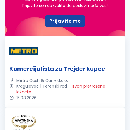
Prijavite se i dozvolite da poslovi nađu vas!
Prijavite me
Komercijalista za Trejder kupce
Metro Cash & Carry d.o.o.
Kragujevac | Terenski rad
-
Izvan pretražene
lokacije
15.08.2026