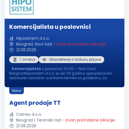
Komercijalista u poslovnici
Hiposistem d.o.o.
Beograd, Novi Sad
-
Izvan pretražene lokacije
21.08.2026
1. smena
Obaveštenje o statusu prijave
...
Komercijalista
u poslovnici (m/ž) — Novi Sad i
BeogradHiposistem d.o.o. je već 29 godina specijalizovani
distributer odvodne i sanitarne tehnike za građevinu, sa
poslovnicama u Novom Sadu i Beogradu i dugogodišnjim
partnerstvom sa renomiranim...
Novo
Agent prodaje TT
Carnex d.o.o.
Beograd | Terenski rad
-
Izvan pretražene lokacije
21.08.2026