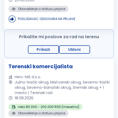
20.08.2026
Obaveštenje o statusu prijave
POSLODAVAC ODGOVARA NA PRIJAVE
Prikažite mi poslove za rad na terenu
Prikaži
Ukloni
Terenski komercijalista
Herc-MS d.o.o.
Južno-bački okrug, Mačvanski okrug, Severno-bački
okrug, Severno-banatski okrug, Sremski okrug + 1
mesto | Terenski rad
18.08.2026
neto 80.000 - 200.000 RSD (mesečno)
Obaveštenje o statusu prijave