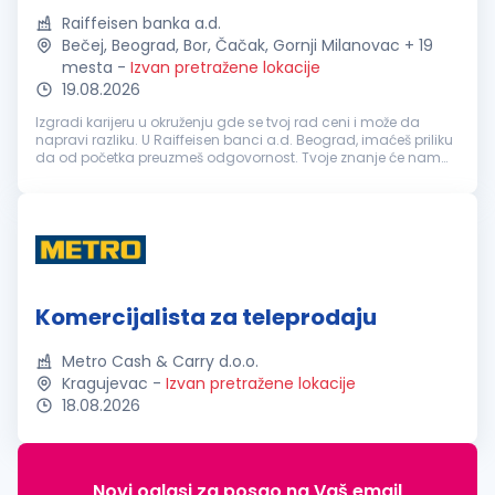
Raiffeisen banka a.d.
Bečej, Beograd, Bor, Čačak, Gornji Milanovac + 19
mesta
-
Izvan pretražene lokacije
19.08.2026
Izgradi karijeru u okruženju gde se tvoj rad ceni i može da
napravi razliku. U Raiffeisen banci a.d. Beograd, imaćeš priliku
da od početka preuzmeš odgovornost. Tvoje znanje će nam
pomoći da zadržimo fokus na onome što je najvažnije, a to je
nastava...
Komercijalista za teleprodaju
Metro Cash & Carry d.o.o.
Kragujevac
-
Izvan pretražene lokacije
18.08.2026
Novi oglasi za posao na Vaš email