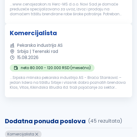
...www.cenajezakon.rs Herc-MS d.o.o. Novi Sad je domaće
preduzeće specijalizovano za uvoz, izvoz i prodaju na
domaćem tržištu brendirane robe široke potrošnje. Potreban
nam je
komercijalista
spreman da preuzme punu
odgovornost za prodajne rezultate...
Komercijalista
Pekarska industrija AS
Srbija | Terenski rad
15.08.2026
neto 80.000 - 120.000 RSD (mesečno)
...Srpska mlinsko pekarska industrija AS - Braća Stanković –
jedan lidera na tržištu Srbije i vlasnik dobro poznatih brendova
Klas, Vitas, Kikindska štrudla itd. traži pojačanje za sektor
Prodaje, na poziciji:
KOMERCIJALISTA
Opis posla...
Dodatna ponuda poslova
(45 rezultata)
Komercijalista