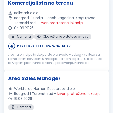
Komercijalista na terenu
Bellmark d.o.o.
Beograd, Ćuprija, Čačak, Jagodina, Kragujevac |
Terenski rad
-
Izvan pretražene lokacije
04.09.2026
1. smena
Obaveštenje o statusu prijave
POSLODAVAC ODGOVARA NA PRIJAVE
...se na principu široke palete proizvoda visokog kvaliteta sa
kompletnim servisom u maloprodajnom objektu. U skladu sa
razvojnim planovima o širenju poslovanja, želimo da
pojačamo naš tim, kvalitetnim i ambicioznim osobama, za
poziciju:
KOMERCIJALISTA
NA TERENU...
Area Sales Manager
Workforce Human Resources d.o.o.
Beograd | Terenski rad
-
Izvan pretražene lokacije
19.08.2026
1. smena