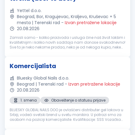
Yettel d.o.o.
Beograd, Bor, Kragujevac, Kraljevo, Kruševac + 5
mesta | Terenski rad
-
Izvan pretražene lokacije
20.08.2026
Zamisli samo - koliko proizvoda i usluga čine naš život lakšim i
kvalitetnijim i koliko novih sadržaja nam donose svakodnevno!
Sve to je neko nekome prodao, neko je od nekoga kupio, neke
priče su razmenjene, neko je nešto zanimljivo saznao i novo
dob...
Komercijalista
Bluesky Global Nails d.o.o.
Beograd | Terenski rad
-
Izvan pretražene lokacije
20.08.2026
1. smena
Obaveštenje o statusu prijave
BLUESKY GLOBAL NAILS DOO je ovlašćeni distributer gel lakova u
Srbiji, vodeći svetski brend u svetu manikira. U potrazi smo za
osobom na poziciji komercijaliste. Kvalifikacije: SSS Vozačka
dozvola B kategorije - aktivan vozač i posedovanje
sopstveno...