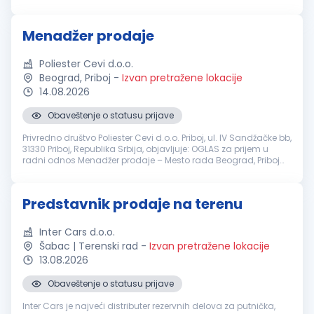
doprinesete uspehu naše kompanije, pozivamo vas da se
pridružite našem timu. Opis...
Menadžer prodaje
Poliester Cevi d.o.o.
Beograd, Priboj
-
Izvan pretražene lokacije
14.08.2026
Obaveštenje o statusu prijave
Privredno društvo Poliester Cevi d.o.o. Priboj, ul. IV Sandžačke bb,
31330 Priboj, Republika Srbija, objavljuje: OGLAS za prijem u
radni odnos Menadžer prodaje – Mesto rada Beograd, Priboj
Uslovi: Neophodna visoka ili viša stručna sprema (VII/VI step...
Predstavnik prodaje na terenu
Inter Cars d.o.o.
Šabac | Terenski rad
-
Izvan pretražene lokacije
13.08.2026
Obaveštenje o statusu prijave
Inter Cars je najveći distributer rezervnih delova za putnička,