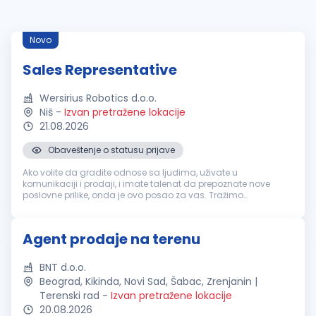
Novo
Sales Representative
Wersirius Robotics d.o.o.
Niš
-
Izvan pretražene lokacije
21.08.2026
Obaveštenje o statusu prijave
Ako volite da gradite odnose sa ljudima, uživate u
komunikaciji i prodaji, i imate talenat da prepoznate nove
poslovne prilike, onda je ovo posao za vas. Tražimo
motivisanu osobu koja će sa sigurnošću i energijom razvijati
mrežu klijenata, nuditi naš...
Agent prodaje na terenu
BNT d.o.o.
Beograd, Kikinda, Novi Sad, Šabac, Zrenjanin |
Terenski rad
-
Izvan pretražene lokacije
20.08.2026