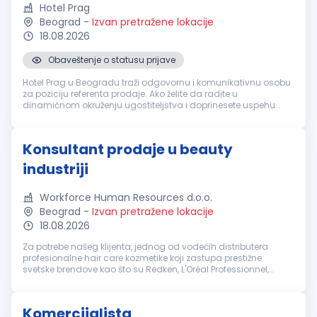
Hotel Prag
Beograd
-
Izvan pretražene lokacije
18.08.2026
Obaveštenje o statusu prijave
Hotel Prag u Beogradu traži odgovornu i komunikativnu osobu
za poziciju referenta prodaje. Ako želite da radite u
dinamičnom okruženju ugostiteljstva i doprinesete uspehu
našeg tima, pridružite nam se i razvijajte svoju karijeru u
renomiranom hotelu ...
Konsultant prodaje u beauty
industriji
Workforce Human Resources d.o.o.
Beograd
-
Izvan pretražene lokacije
18.08.2026
Za potrebe našeg klijenta, jednog od vodećih distributera
profesionalne hair care kozmetike koji zastupa prestižne
svetske brendove kao što su Redken, L'Oréal Professionnel,
Kérastase i Matrix, u potrazi smo za ambicioznim i proaktivnim
kandidatima k...
Komercijalista