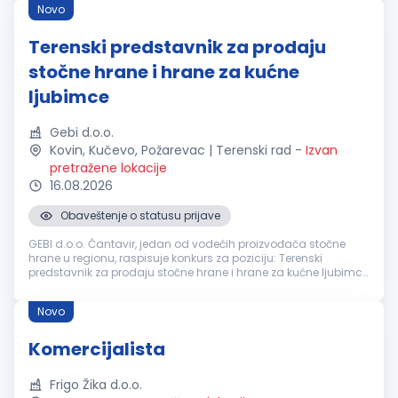
Novo
Terenski predstavnik za prodaju
stočne hrane i hrane za kućne
ljubimce
Gebi d.o.o.
Kovin, Kučevo, Požarevac | Terenski rad
-
Izvan
pretražene lokacije
16.08.2026
Obaveštenje o statusu prijave
GEBI d.o.o. Čantavir, jedan od vodećih proizvođača stočne
hrane u regionu, raspisuje konkurs za poziciju: Terenski
predstavnik za prodaju stočne hrane i hrane za kućne ljubimce
(Braničevski okrug - Požarevac, Kučevo, Kovin) - 1 izvršitelj
Uslovi: Za...
Novo
Komercijalista
Frigo Žika d.o.o.