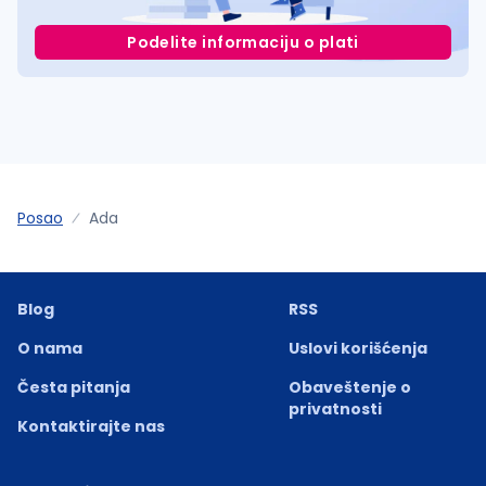
Podelite informaciju o plati
Posao
Ada
Blog
RSS
O nama
Uslovi korišćenja
Česta pitanja
Obaveštenje o
privatnosti
Kontaktirajte nas