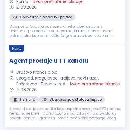
Ruma
-
Izvan pretražene lokacije
21.08.2026
Obaveštenje o statusu prijave
Opis posla: Obavlja poslove prometa robe i usluga iz
delatnosti poslodavca sa kupcima, Istražuje tržište i nalazi
potencijalne kupce na tržištu Odgovara za izbor solventnih
kupaca i naplatu prodate robe, Uspostavlja i održava stalan
kontakt sa kupci...
Novo
Agent prodaje u TT kanalu
Društvo Kronos d.o.o.
Beograd, Kragujevac, Kraljevo, Novi Pazar,
Požarevac | Terenski rad
-
Izvan pretražene lokacije
21.08.2026
1. smena
Obaveštenje o statusu prijave
Kronos d.o.o. je kompanija koja uspešno posluje već 23 godine.
Primarno se bavimo distribucijom konditorskih proizvoda, uz
bogatu ponudu igračaka i ostale robe široke potrošnje. Zbog
širenja poslovanja tražimo agenta prodaje koji će se pridružiti
naš...