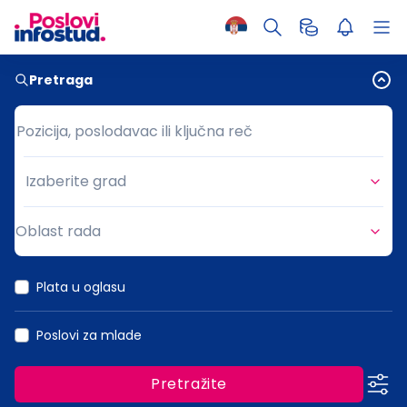
Pretraga
Pozicija, poslodavac ili ključna reč
Pozicija, poslodavac ili ključna reč
Izaberite grad
Grad
Oblast rada
Oblast rada
Plata u oglasu
Poslovi za mlade
Pretražite