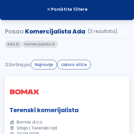
Poništite filtere
Posao
Komercijalista Ada
(3 rezultata)
Ada
Komercijalista
Sortiraj po:
Najnovije
Uskoro ističe
Terenski komerijalista
Bomax d.o.o.
Srbija | Terenski rad