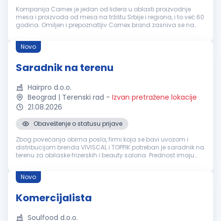
Kompanija Carnex je jedan od lidera u oblasti proizvodnje
mesa i proizvoda od mesa na tržištu Srbije i regiona, i to već 60
godina. Omiljen i prepoznatljiv Carnex brand zasniva se na
spoju tradicije i savremenih industrijskih standarda, na
konstantno...
Novo
Saradnik na terenu
Hairpro d.o.o.
Beograd | Terenski rad
-
Izvan pretražene lokacije
21.08.2026
Obaveštenje o statusu prijave
Zbog povećanja obima posla, firmi koja se bavi uvozom i
distribucijom brenda VIVISCAL i TOPPIK potreban je saradnik na
terenu za obilaske frizerskih i beauty salona. Prednost imaju
kandidati sa prethodnim iskustvom u frizerskoj i beauty
industriji. Z...
Novo
Komercijalista
Soulfood d.o.o.