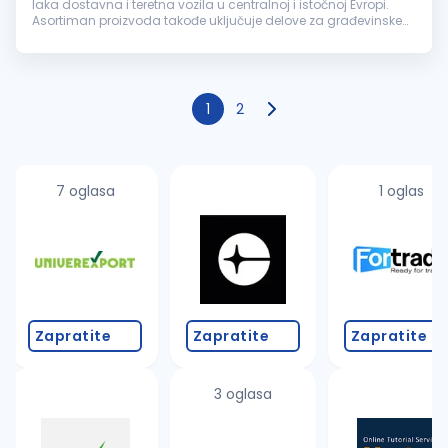
laka dostavna i teretna vozila u centralnoj i istočnoj Evropi.
Asortiman proizvoda takođe uključuje delove za građevinske
mašine i poljoprivredna vozila, garažnu opremu, gume,
baterije,...
1
2
7 oglasa
1 oglas
Zapratite
Zapratite
Zapratite
3 oglasa