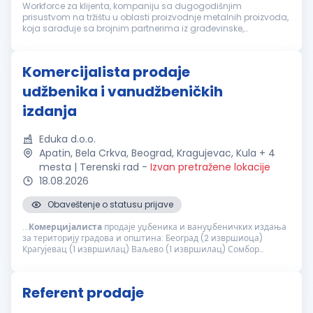
Workforce za klijenta, kompaniju sa dugogodišnjim
prisustvom na tržištu u oblasti proizvodnje metalnih proizvoda,
koja sarađuje sa brojnim partnerima iz građevinske,
industrijske i maloprodajne oblasti u Srbiji i regionu, traži
motivisanog kandidata ...
Komercijalista prodaje
udžbenika i vanudžbeničkih
izdanja
Eduka d.o.o.
Apatin, Bela Crkva, Beograd, Kragujevac, Kula + 4
mesta | Terenski rad
-
Izvan pretražene lokacije
18.08.2026
Obaveštenje o statusu prijave
...
Комерцијалиста
продаје уџбеника и вануџбеничких издања
за територију градова и општина: Београд (2 извршиоца)
Крагујевац (1 извршилац) Ваљево (1 извршилац) Сомбор
(+Кула, Апатин) (1 извршилац) Панчево (1 извршилац) Вршац
(+Бела Црква) (1 извршилац) Главне...
Referent prodaje