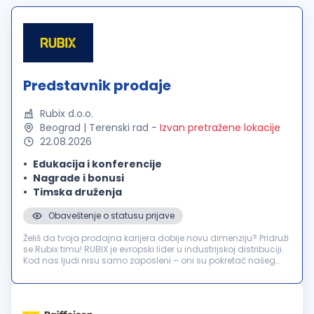
Predstavnik prodaje
Rubix d.o.o.
Beograd | Terenski rad
-
Izvan pretražene lokacije
22.08.2026
Edukacija i konferencije
Nagrade i bonusi
Timska druženja
Obaveštenje o statusu prijave
Želiš da tvoja prodajna karijera dobije novu dimenziju? Pridruži
se Rubix timu! RUBIX je evropski lider u industrijskoj distribuciji.
Kod nas ljudi nisu samo zaposleni – oni su pokretač našeg
uspeha. Zbog širenja poslovanja i ambicioznih planova rast...