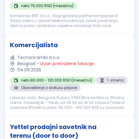
neto 75.000 RSD (mesečno)
Kompanija BNT d.o.o., dugogodišnji partner kompanije A1
Srbija, lidera u oblasti telekomunikacija, usled povećanja
obima posla i proširenja uspešne saradnje, traži nove
ambiciozne i vredne kolege za poziciju: Agent prodaje na
terenu (Beograd, Zrenja...
Komercijalista
Tecnoricambi d.o.o.
Beograd
-
Izvan pretražene lokacije
04.09.2026
neto 80.000 - 120.000 RSD (mesečno)
1. smena
Obaveštenje o statusu prijave
Lokacija rada: Beograd, Rušanj (11194)Broj izvršilaca: 1Radno
vreme: Ponedeljak – Petak, od 08:00 do 16:00 časova (Vikend
slobodan)Početna plata: 90.000 – 160.000 RSD (u zavisnosti
od iskustva i stručnosti)Prijave-CV- slati elektronskim
putemKontakt ...
Yettel prodajni savetnik na
terenu (door to door)