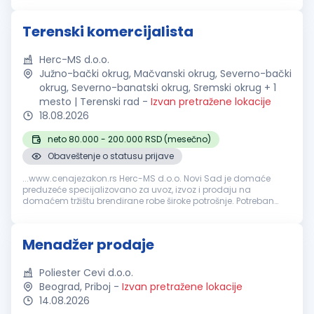
pridružite našem timu. Opis...
Terenski komercijalista
Herc-MS d.o.o.
Južno-bački okrug, Mačvanski okrug, Severno-bački
okrug, Severno-banatski okrug, Sremski okrug + 1
mesto | Terenski rad
-
Izvan pretražene lokacije
18.08.2026
neto 80.000 - 200.000 RSD (mesečno)
Obaveštenje o statusu prijave
...www.cenajezakon.rs Herc-MS d.o.o. Novi Sad je domaće
preduzeće specijalizovano za uvoz, izvoz i prodaju na
domaćem tržištu brendirane robe široke potrošnje. Potreban
nam je
komercijalista
spreman da preuzme punu
odgovornost za prodajne rezultate...
Menadžer prodaje
Poliester Cevi d.o.o.
Beograd, Priboj
-
Izvan pretražene lokacije
14.08.2026