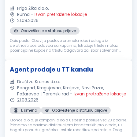
Frigo Žika d.o.o.
Ruma
-
Izvan pretražene lokacije
21.08.2026
Obaveštenje o statusu prijave
Opis posla: Obavlja poslove prometa robe i usluga iz
delatnosti poslodavca sa kupcima, Istražuje tržište i nalazi
potencijalne kupce na tržištu Odgovara za izbor solventnih
kupaca i naplatu prodate robe, Uspostavlja i održava stalan
kontakt sa kupci...
Agent prodaje u TT kanalu
Društvo Kronos d.o.o.
Beograd, Kragujevac, Kraljevo, Novi Pazar,
Požarevac | Terenski rad
-
Izvan pretražene lokacije
21.08.2026
1. smena
Obaveštenje o statusu prijave
Kronos d.o.o. je kompanija koja uspešno posluje već 23 godine.
Primarno se bavimo distribucijom konditorskih proizvoda, uz
bogatu ponudu igračaka i ostale robe široke potrošnje. Zbog
širenja poslovanja tražimo agenta prodaje koji će se pridružiti