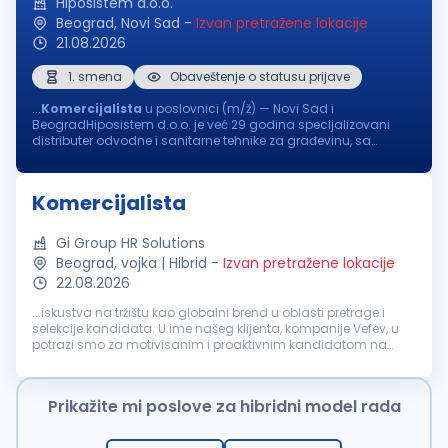
Hiposistem d.o.o.
Beograd, Novi Sad
-
Izvan pretražene lokacije
21.08.2026
1. smena
Obaveštenje o statusu prijave
...
Komercijalista
u poslovnici (m/ž) — Novi Sad i
BeogradHiposistem d.o.o. je već 29 godina specijalizovani
distributer odvodne i sanitarne tehnike za građevinu, sa
poslovnicama u Novom Sadu i Beogradu i dugogodišnjim
partnerstvom sa renomiranim...
Komercijalista
Gi Group HR Solutions
Beograd, vojka | Hibrid
-
Izvan pretražene lokacije
22.08.2026
...iskustva na tržištu kao globalni brend u oblasti pretrage i
selekcije kandidata. U ime našeg klijenta, kompanije Vefev, u
potrazi smo za motivisanim i proaktivnim kandidatom na
poziciji:
Komercijalista
Ključna zaduženja: Aktivno
pronalaženje...
Prikažite mi poslove za hibridni model rada