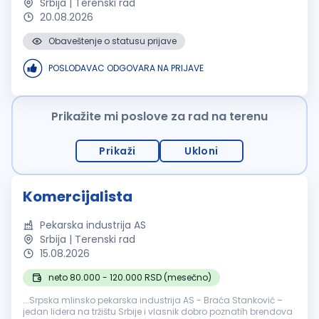
Srbija | Terenski rad
20.08.2026
Obaveštenje o statusu prijave
POSLODAVAC ODGOVARA NA PRIJAVE
Prikažite mi poslove za rad na terenu
Prikaži
Ukloni
Komercijalista
Pekarska industrija AS
Srbija | Terenski rad
15.08.2026
neto 80.000 - 120.000 RSD (mesečno)
...Srpska mlinsko pekarska industrija AS - Braća Stanković –
jedan lidera na tržištu Srbije i vlasnik dobro poznatih brendova