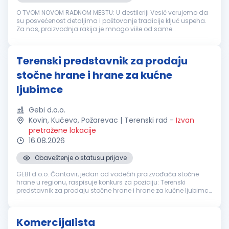
O TVOM NOVOM RADNOM MESTU: U destileriji Vesić verujemo da
su posvećenost detaljima i poštovanje tradicije ključ uspeha.
Za nas, proizvodnja rakija je mnogo više od same
proizvodnje- spoj porodične vrednosti, strasti i iskustva koje
pažljivo prenosim...
Terenski predstavnik za prodaju
stočne hrane i hrane za kućne
ljubimce
Gebi d.o.o.
Kovin, Kučevo, Požarevac | Terenski rad
-
Izvan
pretražene lokacije
16.08.2026
Obaveštenje o statusu prijave
GEBI d.o.o. Čantavir, jedan od vodećih proizvođača stočne
hrane u regionu, raspisuje konkurs za poziciju: Terenski
predstavnik za prodaju stočne hrane i hrane za kućne ljubimce
(Braničevski okrug - Požarevac, Kučevo, Kovin) - 1 izvršitelj
Uslovi: Za...
Komercijalista