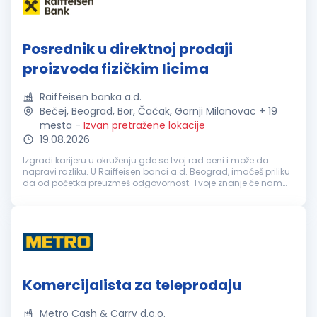
Posrednik u direktnoj prodaji
proizvoda fizičkim licima
Raiffeisen banka a.d.
Bečej, Beograd, Bor, Čačak, Gornji Milanovac + 19
mesta
-
Izvan pretražene lokacije
19.08.2026
Izgradi karijeru u okruženju gde se tvoj rad ceni i može da
napravi razliku. U Raiffeisen banci a.d. Beograd, imaćeš priliku
da od početka preuzmeš odgovornost. Tvoje znanje će nam
pomoći da zadržimo fokus na onome što je najvažnije, a to je
nastava...
Komercijalista za teleprodaju
Metro Cash & Carry d.o.o.