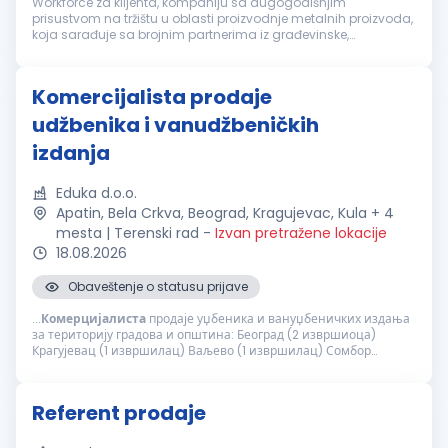
Workforce za klijenta, kompaniju sa dugogodišnjim
prisustvom na tržištu u oblasti proizvodnje metalnih proizvoda,
koja sarađuje sa brojnim partnerima iz građevinske,
industrijske i maloprodajne oblasti u Srbiji i regionu, traži
motivisanog kandidata ...
Komercijalista prodaje
udžbenika i vanudžbeničkih
izdanja
Eduka d.o.o.
Apatin, Bela Crkva, Beograd, Kragujevac, Kula + 4
mesta | Terenski rad
-
Izvan pretražene lokacije
18.08.2026
Obaveštenje o statusu prijave
...
Комерцијалиста
продаје уџбеника и вануџбеничких издања
за територију градова и општина: Београд (2 извршиоца)
Крагујевац (1 извршилац) Ваљево (1 извршилац) Сомбор
(+Кула, Апатин) (1 извршилац) Панчево (1 извршилац) Вршац
(+Бела Црква) (1 извршилац) Главне...
Referent prodaje