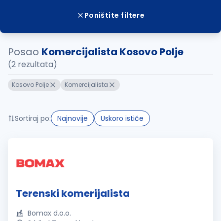
Poništite filtere
Posao
Komercijalista Kosovo Polje
(2 rezultata)
Kosovo Polje
Komercijalista
Sortiraj po:
Najnovije
Uskoro ističe
Terenski komerijalista
Bomax d.o.o.