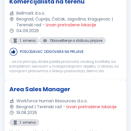
Komercijalista na terenu
Bellmark d.o.o.
Beograd, Ćuprija, Čačak, Jagodina, Kragujevac |
Terenski rad
-
Izvan pretražene lokacije
04.09.2026
1. smena
Obaveštenje o statusu prijave
POSLODAVAC ODGOVARA NA PRIJAVE
...se na principu široke palete proizvoda visokog kvaliteta sa
kompletnim servisom u maloprodajnom objektu. U skladu sa
razvojnim planovima o širenju poslovanja, želimo da
pojačamo naš tim, kvalitetnim i ambicioznim osobama, za
poziciju:
KOMERCIJALISTA
NA TERENU...
Area Sales Manager
Workforce Human Resources d.o.o.
Beograd | Terenski rad
-
Izvan pretražene lokacije
19.08.2026
1. smena