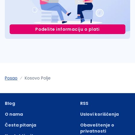
Podelite informaciju o plati
Posao
Kosovo Polje
Blog
RSS
O nama
Uslovi korišćenja
Česta pitanja
Obaveštenje o
privatnosti