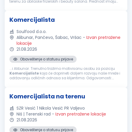
terenu za obilaske frizerskih i beauty salona. Prednost imaju
kandidati sa prethodnim iskustvom u frizerskoj i beauty
industriji. Z...
Komercijalista
Soulfood d.o.o.
Alibunar, Pančevo, Šabac, Vršac
-
Izvan pretražene
lokacije
21.08.2026
Obaveštenje o statusu prijave
...i Alibunar. Trenutno tražimo motivisanu osobu za poziciju
Komercijaliste
koja će doprineti daljem razvoju naše mreže i
održavanju odličnih odnosa sa klijentima. Odgovornosti:
Aktivno prikupljanje i održavanje baze klijenata na teritorijama
šabac, Vršac...
Komercijalista na terenu
SZR Vesić 1 Nikola Vesić PR Valjevo
Niš | Terenski rad
-
Izvan pretražene lokacije
21.08.2026
Obaveštenje o statusu prijave