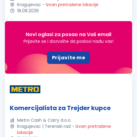
Kragujevac
-
Izvan pretražene lokacije
18.08.2026
Novi oglasi za posao na Vaš email
Prijavite se i dozvolite da poslovi nađu vas!
Prijavite me
Komercijalista za Trejder kupce
Metro Cash & Carry d.o.o.
Kragujevac | Terenski rad
-
Izvan pretražene
lokacije