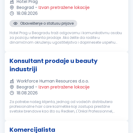
Hotel Prag
Beograd
-
Izvan pretražene lokacije
18.08.2026
Obaveštenje o statusu prijave
Hotel Prag u Beogradu traži odgovornu i komunikativnu osobu
za poziciju referenta prodaje. Ako želite da radite u
dinamičnom okruženju ugostiteljstva i doprinesete uspehu
našeg tima, pridružite nam se i razvijajte svoju karijeru u
renomiranom hotelu ...
Konsultant prodaje u beauty
industriji
Workforce Human Resources d.o.o.
Beograd
-
Izvan pretražene lokacije
18.08.2026
Za potrebe našeg klijenta, jednog od vodećih distributera
profesionalne hair care kozmetike koji zastupa prestižne
svetske brendove kao što su Redken, L'Oréal Professionnel,
Kérastase i Matrix, u potrazi smo za ambicioznim i proaktivnim
kandidatima k...
Komercijalista