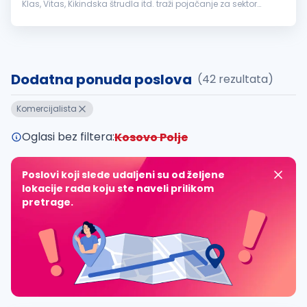
Klas, Vitas, Kikindska štrudla itd. traži pojačanje za sektor
Prodaje, na poziciji:
KOMERCIJALISTA
Opis posla...
Dodatna ponuda poslova
(42 rezultata)
Komercijalista
Oglasi bez filtera:
Kosovo Polje
Poslovi koji slede udaljeni su od željene
lokacije rada koju ste naveli prilikom
pretrage.