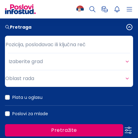
Pretraga
Pozicija, poslodavac ili ključna reč
Pozicija, poslodavac ili ključna reč
Izaberite grad
Grad
Oblast rada
Oblast rada
Plata u oglasu
Poslovi za mlade
Pretražite