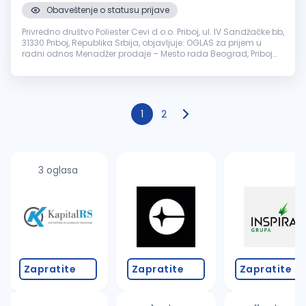
Obaveštenje o statusu prijave
Privredno društvo Poliester Cevi d.o.o. Priboj, ul. IV Sandžačke bb,
31330 Priboj, Republika Srbija, objavljuje: OGLAS za prijem u
radni odnos Menadžer prodaje – Mesto rada Beograd, Priboj
Uslovi: Neophodna visoka ili viša stručna sprema (VII/VI step...
1
2
3 oglasa
Zapratite
Zapratite
Zapratite