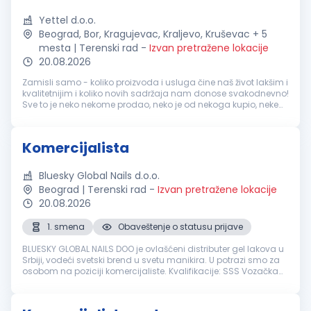
Yettel d.o.o.
Beograd, Bor, Kragujevac, Kraljevo, Kruševac + 5
mesta | Terenski rad
-
Izvan pretražene lokacije
20.08.2026
Zamisli samo - koliko proizvoda i usluga čine naš život lakšim i
kvalitetnijim i koliko novih sadržaja nam donose svakodnevno!
Sve to je neko nekome prodao, neko je od nekoga kupio, neke
priče su razmenjene, neko je nešto zanimljivo saznao i novo
dob...
Komercijalista
Bluesky Global Nails d.o.o.
Beograd | Terenski rad
-
Izvan pretražene lokacije
20.08.2026
1. smena
Obaveštenje o statusu prijave
BLUESKY GLOBAL NAILS DOO je ovlašćeni distributer gel lakova u
Srbiji, vodeći svetski brend u svetu manikira. U potrazi smo za
osobom na poziciji komercijaliste. Kvalifikacije: SSS Vozačka
dozvola B kategorije - aktivan vozač i posedovanje
sopstveno...