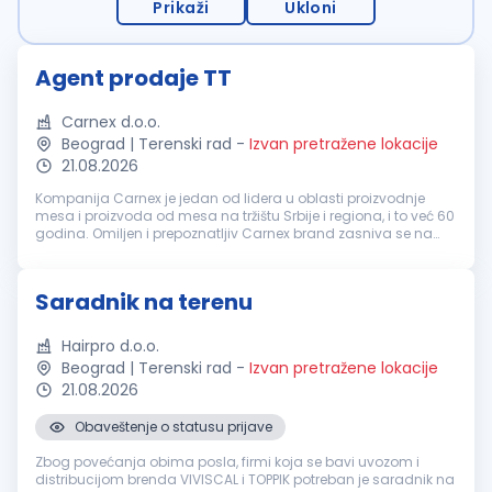
Prikaži
Ukloni
Agent prodaje TT
Carnex d.o.o.
Beograd | Terenski rad
-
Izvan pretražene lokacije
21.08.2026
Kompanija Carnex je jedan od lidera u oblasti proizvodnje
mesa i proizvoda od mesa na tržištu Srbije i regiona, i to već 60
godina. Omiljen i prepoznatljiv Carnex brand zasniva se na
spoju tradicije i savremenih industrijskih standarda, na
konstantno...
Saradnik na terenu
Hairpro d.o.o.
Beograd | Terenski rad
-
Izvan pretražene lokacije
21.08.2026
Obaveštenje o statusu prijave
Zbog povećanja obima posla, firmi koja se bavi uvozom i
distribucijom brenda VIVISCAL i TOPPIK potreban je saradnik na