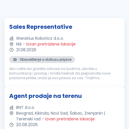
Sales Representative
Wersirius Robotics d.o.o.
Niš
-
Izvan pretražene lokacije
21.08.2026
Obaveštenje o statusu prijave
Ako volite da gradite odnose sa ljudima, uživate u
komunikaciji i prodaji, i imate talenat da prepoznate nove
poslovne prilike, onda je ovo posao za vas. Tražimo
motivisanu osobu koja će sa sigurnošću i energijom razvijati
mrežu klijenata, nuditi naš...
Agent prodaje na terenu
BNT d.o.o.
Beograd, Kikinda, Novi Sad, Šabac, Zrenjanin |
Terenski rad
-
Izvan pretražene lokacije
20.08.2026