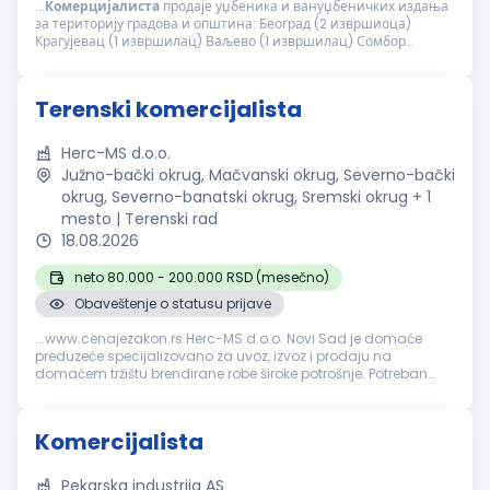
...
Комерцијалиста
продаје уџбеника и вануџбеничких издања
за територију градова и општина: Београд (2 извршиоца)
Крагујевац (1 извршилац) Ваљево (1 извршилац) Сомбор
(+Кула, Апатин) (1 извршилац) Панчево (1 извршилац) Вршац
(+Бела Црква) (1 извршилац) Главне...
Terenski komercijalista
Herc-MS d.o.o.
Južno-bački okrug, Mačvanski okrug, Severno-bački
okrug, Severno-banatski okrug, Sremski okrug + 1
mesto | Terenski rad
18.08.2026
neto 80.000 - 200.000 RSD (mesečno)
Obaveštenje o statusu prijave
...www.cenajezakon.rs Herc-MS d.o.o. Novi Sad je domaće
preduzeće specijalizovano za uvoz, izvoz i prodaju na
domaćem tržištu brendirane robe široke potrošnje. Potreban
nam je
komercijalista
spreman da preuzme punu
odgovornost za prodajne rezultate...
Komercijalista
Pekarska industrija AS