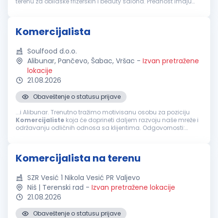
terenu za obilaske frizerskih i beauty salona. Prednost imaju
kandidati sa prethodnim iskustvom u frizerskoj i beauty
industriji. Z...
Komercijalista
Soulfood d.o.o.
Alibunar, Pančevo, Šabac, Vršac
-
Izvan pretražene
lokacije
21.08.2026
Obaveštenje o statusu prijave
...i Alibunar. Trenutno tražimo motivisanu osobu za poziciju
Komercijaliste
koja će doprineti daljem razvoju naše mreže i
održavanju odličnih odnosa sa klijentima. Odgovornosti:
Aktivno prikupljanje i održavanje baze klijenata na teritorijama
šabac, Vršac...
Komercijalista na terenu
SZR Vesić 1 Nikola Vesić PR Valjevo
Niš | Terenski rad
-
Izvan pretražene lokacije
21.08.2026
Obaveštenje o statusu prijave