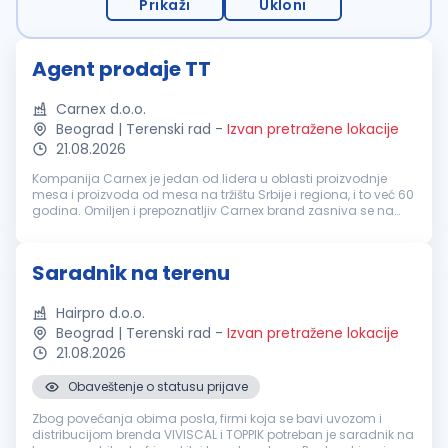
Prikaži
Ukloni
Agent prodaje TT
Carnex d.o.o.
Beograd | Terenski rad
-
Izvan pretražene lokacije
21.08.2026
Kompanija Carnex je jedan od lidera u oblasti proizvodnje
mesa i proizvoda od mesa na tržištu Srbije i regiona, i to već 60
godina. Omiljen i prepoznatljiv Carnex brand zasniva se na
spoju tradicije i savremenih industrijskih standarda, na
konstantno...
Saradnik na terenu
Hairpro d.o.o.
Beograd | Terenski rad
-
Izvan pretražene lokacije
21.08.2026
Obaveštenje o statusu prijave
Zbog povećanja obima posla, firmi koja se bavi uvozom i
distribucijom brenda VIVISCAL i TOPPIK potreban je saradnik na