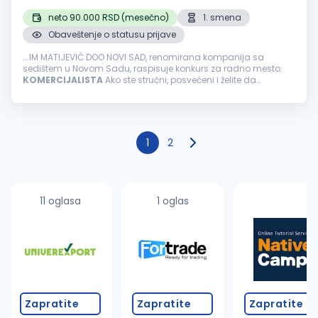
neto 90.000 RSD (mesečno)
1. smena
Obaveštenje o statusu prijave
...IM MATIJEVIĆ DOO NOVI SAD, renomirana kompanija sa
sedištem u Novom Sadu, raspisuje konkurs za radno mesto:
KOMERCIJALISTA
Ako ste stručni, posvećeni i želite da
doprinesete uspehu naše kompanije, pozivamo vas da se
pridružite našem timu. Opis...
1
2
11 oglasa
1 oglas
Zapratite
Zapratite
Zapratite