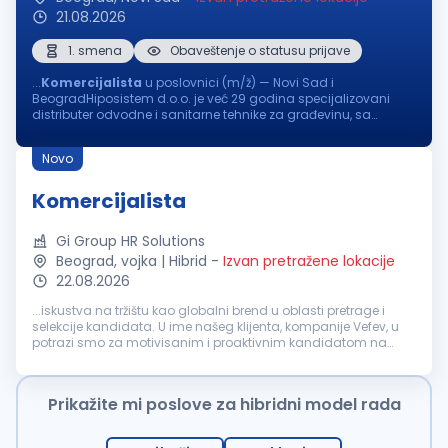
21.08.2026
1. smena
Obaveštenje o statusu prijave
...
Komercijalista
u poslovnici (m/ž) — Novi Sad i
BeogradHiposistem d.o.o. je već 29 godina specijalizovani
distributer odvodne i sanitarne tehnike za građevinu, sa
poslovnicama u Novom Sadu i Beogradu i dugogodišnjim
partnerstvom sa renomiranim...
Novo
Komercijalista
Gi Group HR Solutions
Beograd, vojka | Hibrid
-
Izvan pretražene lokacije
22.08.2026
...iskustva na tržištu kao globalni brend u oblasti pretrage i
selekcije kandidata. U ime našeg klijenta, kompanije Vefev, u
potrazi smo za motivisanim i proaktivnim kandidatom na
poziciji:
Komercijalista
Ključna zaduženja: Aktivno
pronalaženje...
Prikažite mi poslove za hibridni model rada