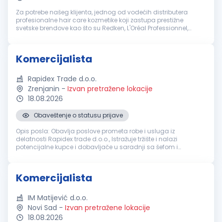
Za potrebe našeg klijenta, jednog od vodećih distributera
profesionalne hair care kozmetike koji zastupa prestižne
svetske brendove kao što su Redken, L'Oréal Professionnel,
Kérastase i Matrix, u potrazi smo za ambicioznim i proaktivnim
kandidatima k...
Komercijalista
Rapidex Trade d.o.o.
Zrenjanin
-
Izvan pretražene lokacije
18.08.2026
Obaveštenje o statusu prijave
Opis posla: Obavlja poslove prometa robe i usluga iz
delatnosti Rapidex trade d.o.o., Istražuje tržište i nalazi
potencijalne kupce i dobavljače u saradnji sa šefom i
menadžerom prodaje, Odgovara za izbor solventnih kupaca i
naplatu prodate robe, Us...
Komercijalista
IM Matijević d.o.o.
Novi Sad
-
Izvan pretražene lokacije
18.08.2026