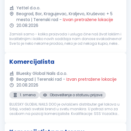
Yettel d.o.o.
Beograd, Bor, Kragujevac, Kraljevo, Kruševac + 5
mesta | Terenski rad
-
Izvan pretražene lokacije
20.08.2026
Zamisli samo - koliko proizvoda i usluga čine naš život lakšim i
kvalitetnijim i koliko novih sadržaja nam donose svakodnevno!
Sve to je neko nekome prodao, neko je od nekoga kupio, neke
priče su razmenjene, neko je nešto zanimljivo saznao i novo
dob...
Komercijalista
Bluesky Global Nails d.o.o.
Beograd | Terenski rad
-
Izvan pretražene lokacije
20.08.2026
1. smena
Obaveštenje o statusu prijave
BLUESKY GLOBAL NAILS DOO je ovlašćeni distributer gel lakova u
Srbiji, vodeći svetski brend u svetu manikira. U potrazi smo za
osobom na poziciji komercijaliste. Kvalifikacije: SSS Vozačka
dozvola B kategorije - aktivan vozač i posedovanje
sopstveno...