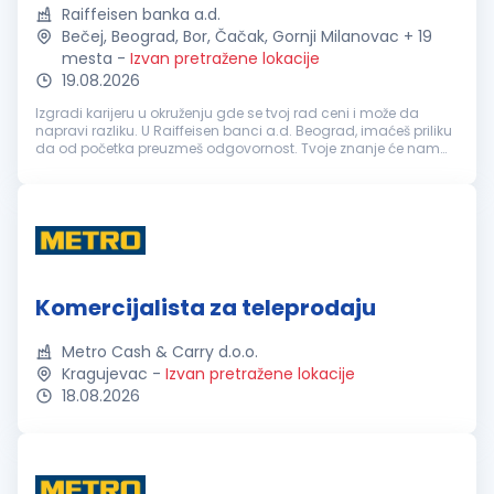
Raiffeisen banka a.d.
Bečej, Beograd, Bor, Čačak, Gornji Milanovac + 19
mesta
-
Izvan pretražene lokacije
19.08.2026
Izgradi karijeru u okruženju gde se tvoj rad ceni i može da
napravi razliku. U Raiffeisen banci a.d. Beograd, imaćeš priliku
da od početka preuzmeš odgovornost. Tvoje znanje će nam
pomoći da zadržimo fokus na onome što je najvažnije, a to je
nastava...
Komercijalista za teleprodaju
Metro Cash & Carry d.o.o.
Kragujevac
-
Izvan pretražene lokacije
18.08.2026