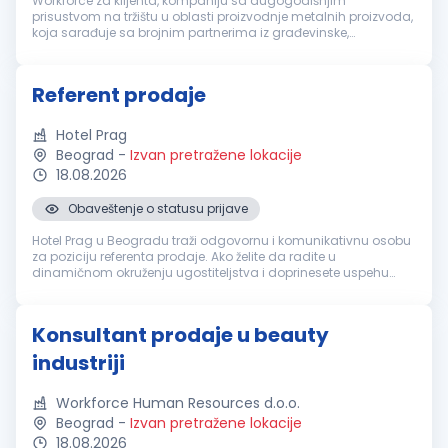
Workforce za klijenta, kompaniju sa dugogodišnjim
prisustvom na tržištu u oblasti proizvodnje metalnih proizvoda,
koja sarađuje sa brojnim partnerima iz građevinske,
industrijske i maloprodajne oblasti u Srbiji i regionu, traži
motivisanog kandidata ...
Referent prodaje
Hotel Prag
Beograd
-
Izvan pretražene lokacije
18.08.2026
Obaveštenje o statusu prijave
Hotel Prag u Beogradu traži odgovornu i komunikativnu osobu
za poziciju referenta prodaje. Ako želite da radite u
dinamičnom okruženju ugostiteljstva i doprinesete uspehu
našeg tima, pridružite nam se i razvijajte svoju karijeru u
renomiranom hotelu ...
Konsultant prodaje u beauty
industriji
Workforce Human Resources d.o.o.
Beograd
-
Izvan pretražene lokacije
18.08.2026