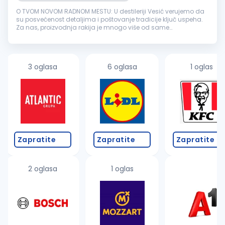
O TVOM NOVOM RADNOM MESTU: U destileriji Vesić verujemo da
su posvećenost detaljima i poštovanje tradicije ključ uspeha.
Za nas, proizvodnja rakija je mnogo više od same
proizvodnje- spoj porodične vrednosti, strasti i iskustva koje
pažljivo prenosim...
3 oglasa
6 oglasa
1 oglas
Zapratite
Zapratite
Zapratite
2 oglasa
1 oglas