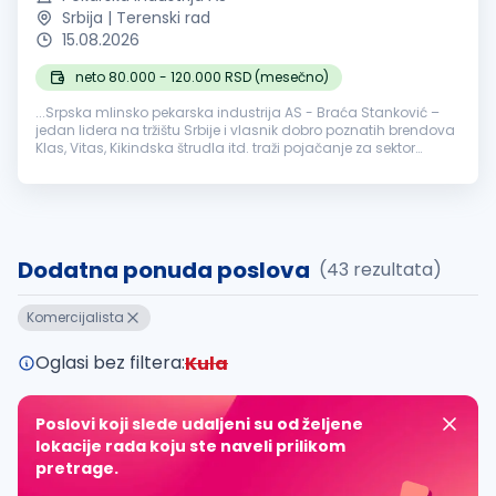
Srbija | Terenski rad
15.08.2026
neto 80.000 - 120.000 RSD (mesečno)
...Srpska mlinsko pekarska industrija AS - Braća Stanković –
jedan lidera na tržištu Srbije i vlasnik dobro poznatih brendova
Klas, Vitas, Kikindska štrudla itd. traži pojačanje za sektor
Prodaje, na poziciji:
KOMERCIJALISTA
Opis posla...
Dodatna ponuda poslova
(43 rezultata)
Komercijalista
Oglasi bez filtera:
Kula
Poslovi koji slede udaljeni su od željene
lokacije rada koju ste naveli prilikom
pretrage.