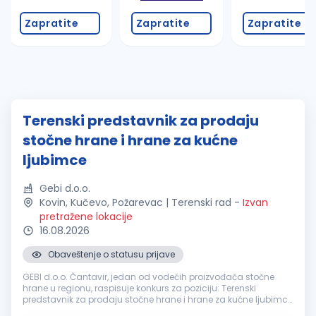
Zapratite
Zapratite
Zapratite
Terenski predstavnik za prodaju
stočne hrane i hrane za kućne
ljubimce
Gebi d.o.o.
Kovin, Kučevo, Požarevac | Terenski rad
-
Izvan
pretražene lokacije
16.08.2026
Obaveštenje o statusu prijave
GEBI d.o.o. Čantavir, jedan od vodećih proizvođača stočne
hrane u regionu, raspisuje konkurs za poziciju: Terenski
predstavnik za prodaju stočne hrane i hrane za kućne ljubimce
(Braničevski okrug - Požarevac, Kučevo, Kovin) - 1 izvršitelj