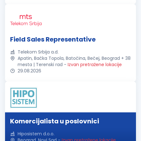
Field Sales Representative
Telekom Srbija a.d.
Apatin, Bačka Topola, Batočina, Bečej, Beograd + 38
mesta | Terenski rad
-
Izvan pretražene lokacije
29.08.2026
Komercijalista u poslovnici
Hiposistem d.o.o.
Beograd, Novi Sad
-
Izvan pretražene lokacije