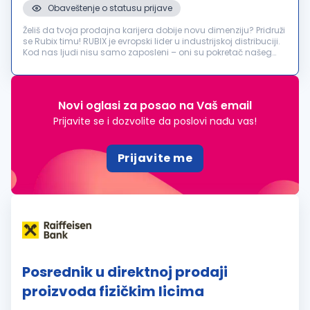
Obaveštenje o statusu prijave
Želiš da tvoja prodajna karijera dobije novu dimenziju? Pridruži
se Rubix timu! RUBIX je evropski lider u industrijskoj distribuciji.
Kod nas ljudi nisu samo zaposleni – oni su pokretač našeg
uspeha. Zbog širenja poslovanja i ambicioznih planova rast...
Novi oglasi za posao na Vaš email
Prijavite se i dozvolite da poslovi nađu vas!
Prijavite me
Posrednik u direktnoj prodaji
proizvoda fizičkim licima