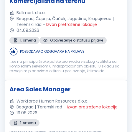
Komercijalista na terenu
Bellmark d.o.o.
Beograd, Ćuprija, Čačak, Jagodina, Kragujevac |
Terenski rad
-
Izvan pretražene lokacije
04.09.2026
1. smena
Obaveštenje o statusu prijave
POSLODAVAC ODGOVARA NA PRIJAVE
...se na principu široke palete proizvoda visokog kvaliteta sa
kompletnim servisom u maloprodajnom objektu. U skladu sa
razvojnim planovima o širenju poslovanja, želimo da
pojačamo naš tim, kvalitetnim i ambicioznim osobama, za
poziciju:
KOMERCIJALISTA
NA TERENU...
Area Sales Manager
Workforce Human Resources d.o.o.
Beograd | Terenski rad
-
Izvan pretražene lokacije
19.08.2026
1. smena