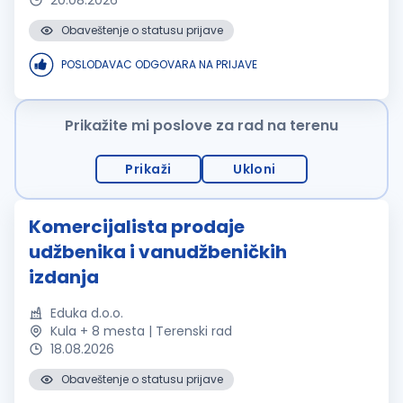
20.08.2026
Obaveštenje o statusu prijave
POSLODAVAC ODGOVARA NA PRIJAVE
Prikažite mi poslove za rad na terenu
Prikaži
Ukloni
Komercijalista prodaje
udžbenika i vanudžbeničkih
izdanja
Eduka d.o.o.
Kula + 8 mesta | Terenski rad
18.08.2026
Obaveštenje o statusu prijave