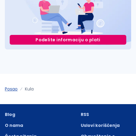
Podelite informaciju o plati
Posao
Kula
Blog
RSS
O nama
Uslovi korišćenja