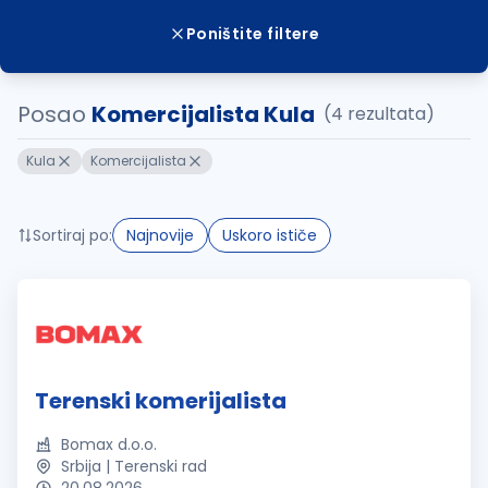
Poništite filtere
Posao
Komercijalista Kula
(4 rezultata)
Kula
Komercijalista
Sortiraj po:
Najnovije
Uskoro ističe
Terenski komerijalista
Bomax d.o.o.
Srbija | Terenski rad