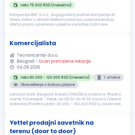
neto 75.000 RSD (mesečno)
Kompanija BNT d.o.o., dugogodišnji partner kompanije A1
Srbija, lidera u oblasti telekomunikacija, usled povećanja
obima posla i proširenja uspešne saradnje, traži nove
ambiciozne i vredne kolege za poziciju: Agent prodaje na
terenu (Beograd, Zrenja...
Komercijalista
Tecnoricambi d.o.o.
Beograd
-
Izvan pretražene lokacije
04.09.2026
neto 80.000 - 120.000 RSD (mesečno)
1. smena
Obaveštenje o statusu prijave
Lokacija rada: Beograd, Rušanj (11194)Broj izvršilaca: 1Radno
vreme: Ponedeljak – Petak, od 08:00 do 16:00 časova (Vikend
slobodan)Početna plata: 90.000 – 160.000 RSD (u zavisnosti
od iskustva i stručnosti)Prijave-CV- slati elektronskim
putemKontakt ...
Yettel prodajni savetnik na
terenu (door to door)