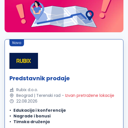
Novo
Predstavnik prodaje
Rubix d.o.o.
Beograd | Terenski rad
-
Izvan pretražene lokacije
22.08.2026
Edukacija i konferencije
Nagrade i bonusi
Timska druženja