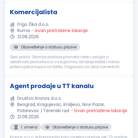
Uslovi: Za...
Komercijalista
Frigo Žika d.o.o.
Ruma
-
Izvan pretražene lokacije
21.08.2026
Obaveštenje o statusu prijave
Opis posla: Obavlja poslove prometa robe i usluga iz
delatnosti poslodavca sa kupcima, Istražuje tržište i nalazi
potencijalne kupce na tržištu Odgovara za izbor solventnih
kupaca i naplatu prodate robe, Uspostavlja i održava stalan
kontakt sa kupci...
Agent prodaje u TT kanalu
Društvo Kronos d.o.o.
Beograd, Kragujevac, Kraljevo, Novi Pazar,
Požarevac | Terenski rad
-
Izvan pretražene lokacije
21.08.2026
1. smena
Obaveštenje o statusu prijave
Kronos d.o.o. je kompanija koja uspešno posluje već 23 godine.