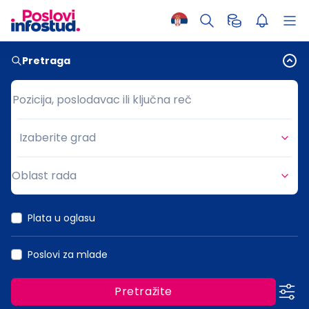
Pretraga
Pozicija, poslodavac ili ključna reč
Pozicija, poslodavac ili ključna reč
Izaberite grad
Grad
Oblast rada
Oblast rada
Plata u oglasu
Poslovi za mlade
Pretražite