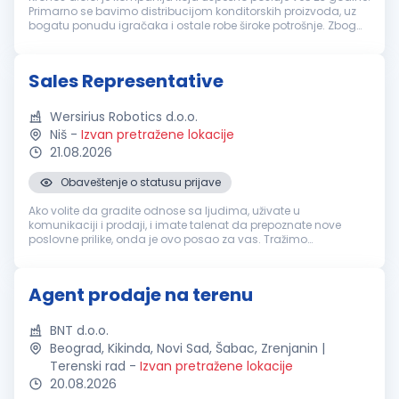
Primarno se bavimo distribucijom konditorskih proizvoda, uz
bogatu ponudu igračaka i ostale robe široke potrošnje. Zbog
širenja poslovanja tražimo agenta prodaje koji će se pridružiti
naš...
Sales Representative
Wersirius Robotics d.o.o.
Niš
-
Izvan pretražene lokacije
21.08.2026
Obaveštenje o statusu prijave
Ako volite da gradite odnose sa ljudima, uživate u
komunikaciji i prodaji, i imate talenat da prepoznate nove
poslovne prilike, onda je ovo posao za vas. Tražimo
motivisanu osobu koja će sa sigurnošću i energijom razvijati
mrežu klijenata, nuditi naš...
Agent prodaje na terenu
BNT d.o.o.
Beograd, Kikinda, Novi Sad, Šabac, Zrenjanin |
Terenski rad
-
Izvan pretražene lokacije
20.08.2026