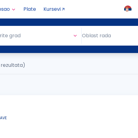
osao
Plate
Kursevi
Oblast rada
rite grad
Oblast rada
 rezultata)
JAVE