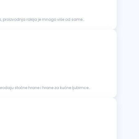
s, proizvodnja rakija je mnogo više od same
 prodaju stočne hrane i hrane za kućne ljubimce