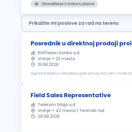
Obaveštenje o statusu prijave
Prikažite mi poslove za rad na terenu
Posrednik u direktnoj prodaji pro
Raiffeisen banka a.d.
Vranje + 23 mesta
19.08.2026
Izgradi karijeru u okruženju gde se tvoj rad ceni i može 
odgovornost. Tvoje znanje će nam pomoći da zadržimo fo
Field Sales Representative
Telekom Srbija a.d.
Vranje + 42 mesta | Terenski rad
29.08.2026