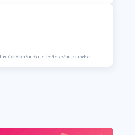
as, Kikindska štrudla itd. traži pojačanje za sektor