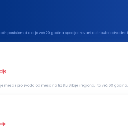
dHiposistem d.o.o. je već 29 godina specijalizovani distributer odvodne i
i dugogodišnjim partnerstvom sa renomiranim...
cije
e mesa i proizvoda od mesa na tržištu Srbije i regiona, i to već 60 godina
konstantno...
cije