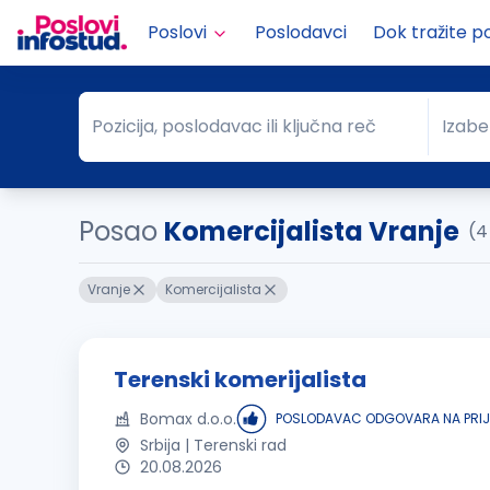
Poslovi
Poslodavci
Dok tražite p
Pozicija, poslodavac ili ključna reč
Izabe
Pozicija, poslodavac ili ključna reč
Grad
Posao
Komercijalista Vranje
(4
Vranje
Komercijalista
Terenski komerijalista
Bomax d.o.o.
POSLODAVAC ODGOVARA NA PRI
Srbija | Terenski rad
20.08.2026