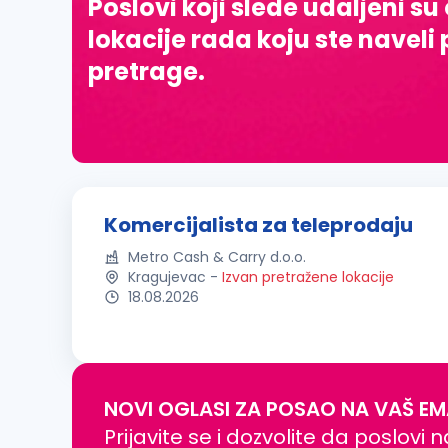
Poslovi koji slede udaljeni su
lokacije rada koju ste naveli 
pretrage.
Komercijalista za teleprodaju
Metro Cash & Carry d.o.o.
Kragujevac
-
Izvan pretražene lokacije
18.08.2026
NOVI OGLASI ZA POSAO NA VAŠ EM
Prijavite se i dozvolite da poslovi 