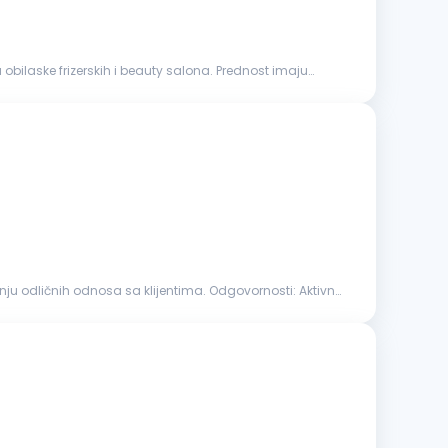
obilaske frizerskih i beauty salona. Prednost imaju
odličnih odnosa sa klijentima. Odgovornosti: Aktivno