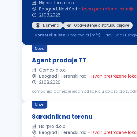
Hiposistem d.o.o.
Beograd, Novi Sad
-
Izvan pretražene lokacije
21.08.2026
1. smena
Obaveštenje o statusu prijave
...
Komercijalista
u poslovnici (m/ž) — Novi Sad i Beogra
građevinu, sa poslovnicama u Novom Sadu i Beogradu 
Novo
Agent prodaje TT
Carnex d.o.o.
Beograd | Terenski rad
-
Izvan pretražene loka
21.08.2026
Kompanija Carnex je jedan od lidera u oblasti proizvodnj
spoju tradicije i savremenih industrijskih standarda, na 
Novo
Saradnik na terenu
Hairpro d.o.o.
Beograd | Terenski rad
-
Izvan pretražene loka