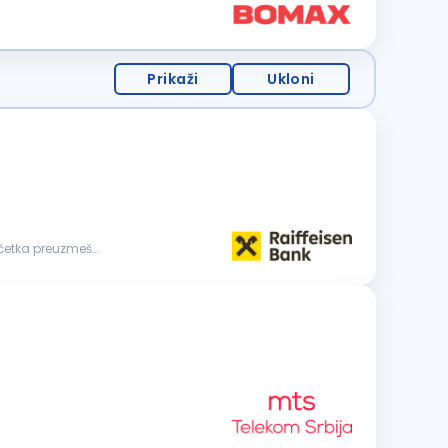
Prikaži
Ukloni
početka preuzmeš