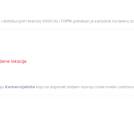
distribucijom brenda VIVISCAL i TOPPIK potreban je saradnik na terenu za 
ustriji. Z...
žene lokacije
iju
Komercijaliste
koja će doprineti daljem razvoju naše mreže i održavanju 
abac, Vršac...