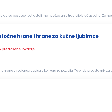
o da su posvećenost detaljima i poštovanje tradicije ključ uspeha. Za na
oje pažljivo prenosim...
stočne hrane i hrane za kućne ljubimce
n pretražene lokacije
e hrane u regionu, raspisuje konkurs za poziciju: Terenski predstavnik za
(Braničevski okrug - Požarevac, Kučevo, Kovin) - 1 izvršitelj Uslovi: Za...