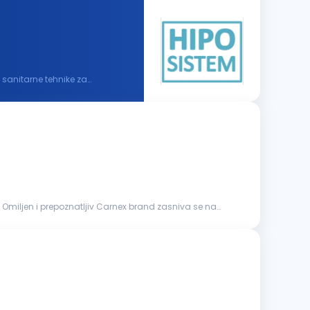
 sanitarne tehnike za
. Omiljen i prepoznatljiv Carnex brand zasniva se na