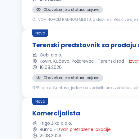
Obaveštenje o statusu prijave
O TVOM NOVOM RADNOM MESTU: U destileriji Vesić verujem
proizvodnje- spoj porodične vrednosti, strasti i iskustva k
Novo
Terenski predstavnik za prodaju 
Gebi d.o.o.
Kovin, Kučevo, Požarevac | Terenski rad
-
Izva
16.08.2026
Obaveštenje o statusu prijave
GEBI d.o.o. Čantavir, jedan od vodećih proizvođača stočn
Novo
Komercijalista
Frigo Žika d.o.o.
Ruma
-
Izvan pretražene lokacije
21.08.2026