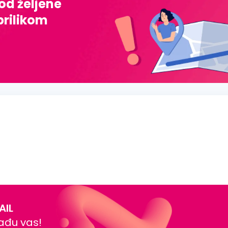
 od željene
prilikom
AIL
nađu vas!