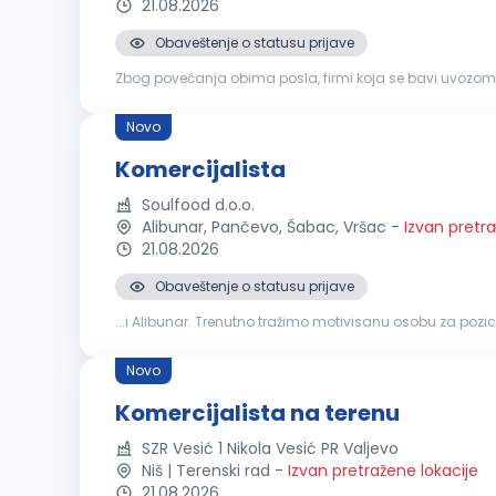
21.08.2026
Obaveštenje o statusu prijave
Zbog povećanja obima posla, firmi koja se bavi uvozom i 
kandidati sa prethodnim iskustvom u frizerskoj i beauty ind
Novo
Komercijalista
Soulfood d.o.o.
Alibunar, Pančevo, Šabac, Vršac
-
Izvan pretra
21.08.2026
Obaveštenje o statusu prijave
...i Alibunar. Trenutno tražimo motivisanu osobu za pozic
prikupljanje i održavanje baze klijenata na teritorijama š
Novo
Komercijalista na terenu
SZR Vesić 1 Nikola Vesić PR Valjevo
Niš | Terenski rad
-
Izvan pretražene lokacije
21.08.2026