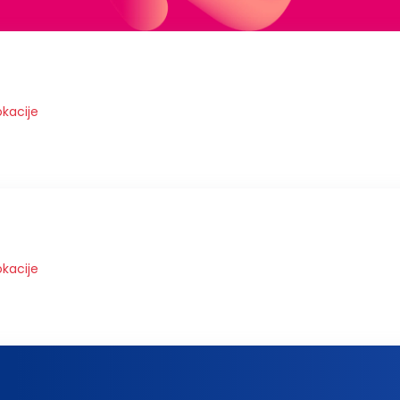
okacije
okacije