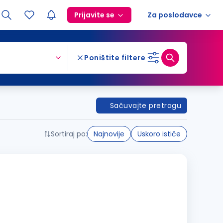
Prijavite se
Za poslodavce
Poništite filtere
Sačuvajte pretragu
Sortiraj po:
Najnovije
Uskoro ističe