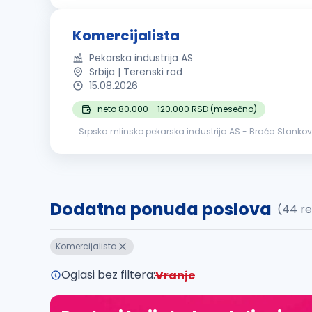
Komercijalista
Pekarska industrija AS
Srbija | Terenski rad
15.08.2026
neto 80.000 - 120.000 RSD (mesečno)
...Srpska mlinsko pekarska industrija AS - Braća Stanković
Prodaje, na poziciji:
KOMERCIJALISTA
Opis posla...
Dodatna ponuda poslova
(44 re
Komercijalista
Oglasi bez filtera:
Vranje