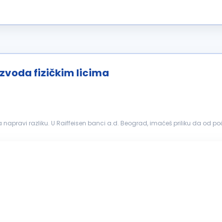
izvoda fizičkim licima
da napravi razliku. U Raiffeisen banci a.d. Beograd, imaćeš priliku da od 
kus na onome što je najvažnije, a to je nastava...