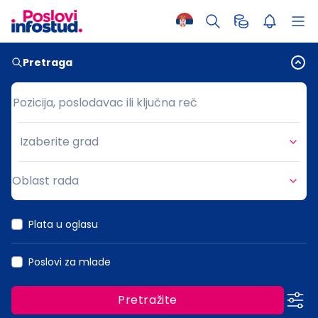
Pretraga
Pozicija, poslodavac ili ključna reč
Pozicija, poslodavac ili ključna reč
Izaberite grad
Grad
Oblast rada
Oblast rada
Plata u oglasu
Poslovi za mlade
Pretražite