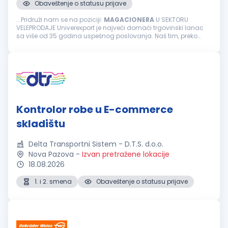
Obaveštenje o statusu prijave
...Pridruži nam se na poziciji:
MAGACIONERA
U SEKTORU
VELEPRODAJE Univerexport je najveći domaći trgovinski lanac
sa više od 35 godina uspešnog poslovanja. Naš tim, preko
3500 zaposlenih čine odgovorni, pouzdani, vedri i posvećeni
pojedinci...
Kontrolor robe u E-commerce
skladištu
Delta Transportni Sistem - D.T.S. d.o.o.
Nova Pazova
-
Izvan pretražene lokacije
18.08.2026
1. i 2. smena
Obaveštenje o statusu prijave