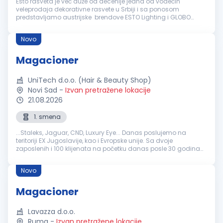
Esto rasveta je već duže od decenije jedna od vodećih
veleprodaja dekorativne rasvete u Srbiji i sa ponosom
predstavljamo austrijske brendove ESTO Lighting i GLOBO
Lighting, čiji smo zvanični distributeri za tržište Srbije, pridruži se
našem rastuće...
Novo
Magacioner
UniTech d.o.o. (Hair & Beauty Shop)
Novi Sad
-
Izvan pretražene lokacije
21.08.2026
1. smena
...Staleks, Jaguar, CND, Luxury Eye... Danas poslujemo na
teritoriji EX Jugoslavije, kao i Evropske unije. Sa dvoje
zaposlenih i 100 klijenata na početku danas posle 30 godina
imamo preko 50 zaposlenih i više od 3500 klijenata.
Magacioner
šta nudimo novim...
Novo
Magacioner
Lavazza d.o.o.
Ruma
-
Izvan pretražene lokacije