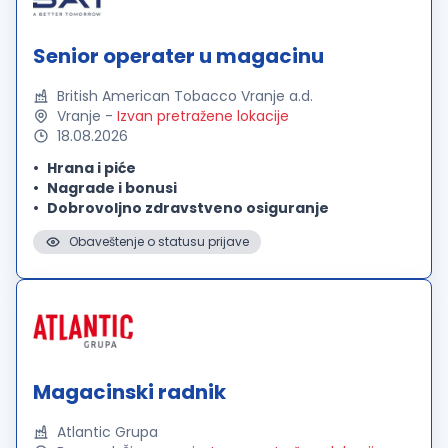
Senior operater u magacinu
British American Tobacco Vranje a.d.
Vranje
-
Izvan pretražene lokacije
18.08.2026
Hrana i piće
Nagrade i bonusi
Dobrovoljno zdravstveno osiguranje
Obaveštenje o statusu prijave
Magacinski radnik
Atlantic Grupa