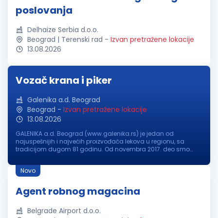
poslovanja
Delhaize Serbia d.o.o.
Beograd | Terenski rad
-
Izvan pretražene lokacije
13.08.2026
Vozač krana i piker
Galenika a.d. Beograd
Beograd
-
Izvan pretražene lokacije
13.08.2026
GALENIKA a.d. Beograd (www.galenika.rs) je jedan od
najuspešnijih i najvećih proizvođača lekova u regionu, sa
tradicijom dugom 81 godinu. Od novembra 2017. deo smo
međunarodne NC grupe (www.grouponc.net.br), jedne od
najvećih farmaceutskih korporacij...
Novo
Agent robnog magacina
Belgrade Airport d.o.o.