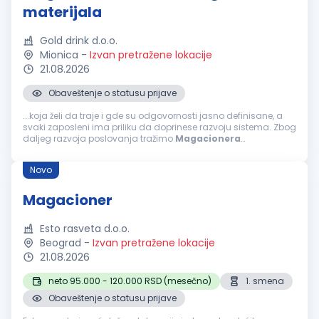
materijala
Gold drink d.o.o.
Mionica
-
Izvan pretražene lokacije
21.08.2026
Obaveštenje o statusu prijave
...koja želi da traje i gde su odgovornosti jasno definisane, a
svaki zaposleni ima priliku da doprinese razvoju sistema. Zbog
daljeg razvoja poslovanja tražimo
Magacionera
marketinškog materijala. Misija pozicije Glavna misija
Magacionera
marketinškog...
Novo
Magacioner
Esto rasveta d.o.o.
Beograd
-
Izvan pretražene lokacije
21.08.2026
neto 95.000 - 120.000 RSD (mesečno)
1. smena
Obaveštenje o statusu prijave