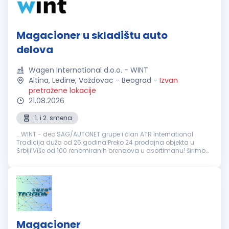
Magacioner u skladištu auto
delova
Wagen International d.o.o. - WINT
Altina, Ledine, Voždovac - Beograd
-
Izvan
pretražene lokacije
21.08.2026
1. i 2. smena
...WINT - deo SAG/AUTONET grupe i član ATR International
Tradicija duža od 25 godina!Preko 24 prodajna objekta u
Srbiji!Više od 100 renomiranih brendova u asortimanu! širimo
tim i zapošljavamo: Pozicija:
Magacioner
u skladištu auto
delova Odgovornosti...
Magacioner