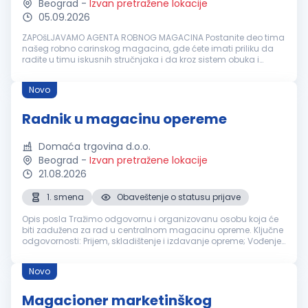
Beograd
-
Izvan pretražene lokacije
05.09.2026
ZAPOšLJAVAMO AGENTA ROBNOG MAGACINA Postanite deo tima
našeg robno carinskog magacina, gde ćete imati priliku da
radite u timu iskusnih stručnjaka i da kroz sistem obuka i
mentorstva unapređujete svoja znanja i veštine uz praćenje
svih bezbednosnih p...
Novo
Radnik u magacinu opereme
Domaća trgovina d.o.o.
Beograd
-
Izvan pretražene lokacije
21.08.2026
1. smena
Obaveštenje o statusu prijave
Opis posla Tražimo odgovornu i organizovanu osobu koja će
biti zadužena za rad u centralnom magacinu opreme. Ključne
odgovornosti: Prijem, skladištenje i izdavanje opreme; Vođenje
evidencije o ulazu i izlazu opreme; Učestvovanje u popisima
opreme; O...
Novo
Magacioner marketinškog