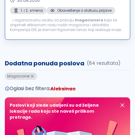
30.08.2026
1. i 2. smena
Obaveštenje o statusu prijave
...i organizovanu osobu za poziciju
magacionera
koja će
doprineti efikasnom radu naših magacina i skladišta.
Kompanija DIS je domaći trgovinski lanac koji realizuje svoje
poslovne aktivnosti u domenu veleprodaje, maloprodaje i
franšize. U cilju jačanja našeg...
Dodatna ponuda poslova
(84 rezultata)
Magacioner
Oglasi bez filtera:
Aleksinac
Poslovi koji slede udaljeni su od željene
lokacije rada koju ste naveli prilikom
pretrage.