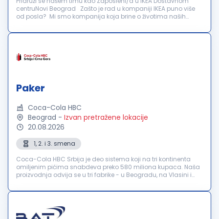
Pridruži se našem timu kao Zaposleni/a u IKEA Dostavnom
centruNovi Beograd Zašto je rad u kompaniji IKEA puno više
od posla? Mi smo kompanija koja brine o životima naših
zaposlenih. Za nas je važno da se osećaš poštovano,
prepoznato i uključeno. ...
Paker
Coca-Cola HBC
Beograd
-
Izvan pretražene lokacije
20.08.2026
1, 2. i 3. smena
Coca-Cola HBC Srbija je deo sistema koji na tri kontinenta
omiljenim pićima snabdeva preko 580 miliona kupaca. Naša
proizvodnja odvija se u tri fabrike - u Beogradu, na Vlasini i
Neresnici. Kompanija broji preko 1000 zaposlenih kojima pruža
stabilno ...