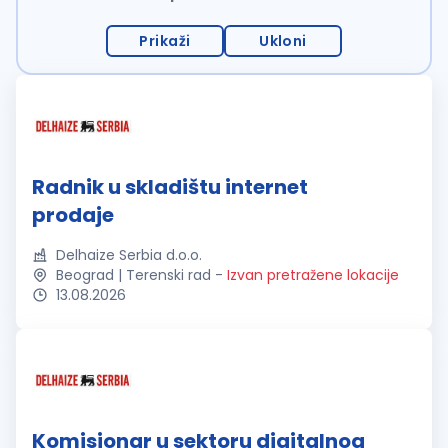
Prikaži
Ukloni
Radnik u skladištu internet
prodaje
Delhaize Serbia d.o.o.
Beograd | Terenski rad
-
Izvan pretražene lokacije
13.08.2026
Komisionar u sektoru digitalnog