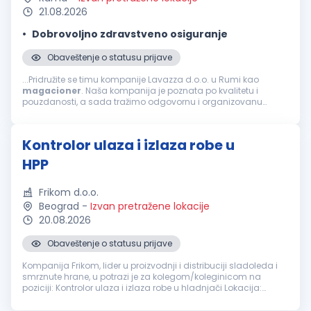
21.08.2026
Dobrovoljno zdravstveno osiguranje
Obaveštenje o statusu prijave
...Pridružite se timu kompanije Lavazza d.o.o. u Rumi kao
magacioner
. Naša kompanija je poznata po kvalitetu i
pouzdanosti, a sada tražimo odgovornu i organizovanu
osobu koja će doprineti efikasnom upravljanju skladištem i
podršci u logističkim...
Kontrolor ulaza i izlaza robe u
HPP
Frikom d.o.o.
Beograd
-
Izvan pretražene lokacije
20.08.2026
Obaveštenje o statusu prijave
Kompanija Frikom, lider u proizvodnji i distribuciji sladoleda i
smrznute hrane, u potrazi je za kolegom/koleginicom na
poziciji: Kontrolor ulaza i izlaza robe u hladnjači Lokacija:
Beograd Opis posla: pravilna manipulacija robom u
hladnjači; izdava...