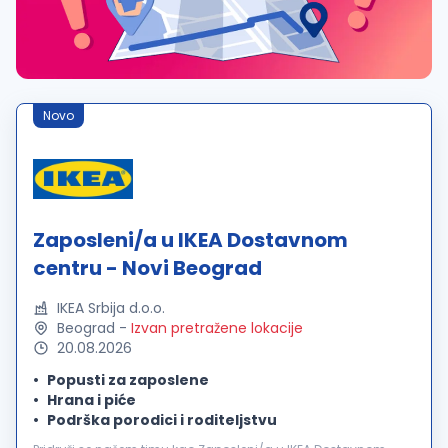
Novo
Zaposleni/a u IKEA Dostavnom
centru - Novi Beograd
IKEA Srbija d.o.o.
Beograd
-
Izvan pretražene lokacije
20.08.2026
Popusti za zaposlene
Hrana i piće
Podrška porodici i roditeljstvu