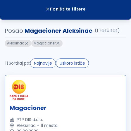
Poništite filtere
Posao
Magacioner Aleksinac
(1 rezultat)
Aleksinac
Magacioner
Sortiraj po:
Najnovije
Uskoro ističe
Magacioner
PTP DIS d.o.o.
Aleksinac + 11 mesta