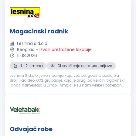
Magacinski radnik
Lesnina s d.o.o.
Beograd
-
Izvan pretražene lokacije
11.08.2026
1. i 2. smena
Obaveštenje o statusu prijave
Lesnina S d.o.o. je kompanija koja već pet godina posluje u
Srbiji kao deo XXXL grupacije, koja je drugi po veličini trgovinski
lanac nameštaja u Evropi. Ambicije su nam velike i potreban
nam je tim ljudi koji će nas voditi do novih uspeha. Tražimo k...
Odvajač robe