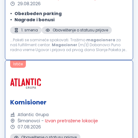
29.08.2026
Obezbeđen parking
Nagrade i bonusi
1. smena
Obaveštenje o statusu prijave
...Paketi se samineće spakovati. Tražimo
magacionera
za
naš fulfillment centar.
Magacioner
(m/ž) Dobanovci Puno
radno vreme Ugovor i prijava od prvog dana Slanje Paketa je
fulfillment i tehnološka kompanija za e-commerce u Srbiji i
BiH...
Ističe
Komisioner
Atlantic Grupa
Šimanovci
-
Izvan pretražene lokacije
07.08.2026
Obaveštenje o statusu prijave