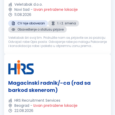
Veletabak d.o.o.
Novi Sad
-
Izvan pretražene lokacije
11.08.2026
CV nije obavezan
1. i 2. smena
Obaveštenje o statusu prijave
Veletabak širi svoj tim. Pridružite nam se, prijavite se za poziciju:
Odvajač robe Opis posla: Odvajanje robe po nalogu Pakovanje
i konsolidacija robe i paketa u otpremnu zonu prema
transportnim rutama Strečovanje paleta i manipulacija
robom u sklad...
Magacinski radnik/-ca (rad sa
barkod skenerom)
HRS Recruitment Services
Beograd
-
Izvan pretražene lokacije
22.08.2026