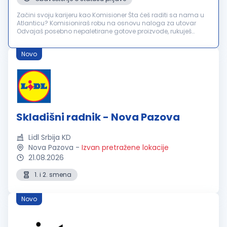
Začini svoju karijeru kao Komisioner Šta ćeš raditi sa nama u
Atlanticu? Komisioniraš robu na osnovu naloga za utovar
Odvajaš posebno nepaletirane gotove proizvode, rukuješ
mašinom za strečovanje, kao i utovarom i istovarom gotovih
proizvoda. Uč...
Novo
Skladišni radnik - Nova Pazova
Lidl Srbija KD
Nova Pazova
-
Izvan pretražene lokacije
21.08.2026
1. i 2. smena
Novo