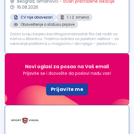
Beograd, Šimanovci
-
Izvan pretražene lokacije
16.08.2026
CV nije obavezan
1. i 2. smena
Obaveštenje o statusu prijave
Začini svoju karijeru kao Magacinskiradnik Šta ćeš raditi sa
nama u Atlanticu: Tražimo radnika sa paletom veština – za
rukovanje paletama u magacinu i oko njega – pedantnu i
odgovornu osobu koja će održavati naš hladni pogon
distributivnog centra...
Novi oglasi za posao na Vaš email
Prijavite se i dozvolite da poslovi nađu vas!
Prijavite me