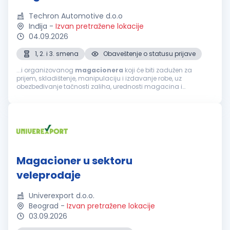
Techron Automotive d.o.o
Inđija
-
Izvan pretražene lokacije
04.09.2026
1, 2. i 3. smena
Obaveštenje o statusu prijave
...i organizovanog
magacionera
koji će biti zadužen za
prijem, skladištenje, manipulaciju i izdavanje robe, uz
obezbeđivanje tačnosti zaliha, urednosti magacina i
poštovanja svih bezbednosnih procedura. Kandidat će
svakodnevno sarađivati sa proizvodnjom, logistikom...
Magacioner u sektoru
veleprodaje
Univerexport d.o.o.
Beograd
-
Izvan pretražene lokacije
03.09.2026