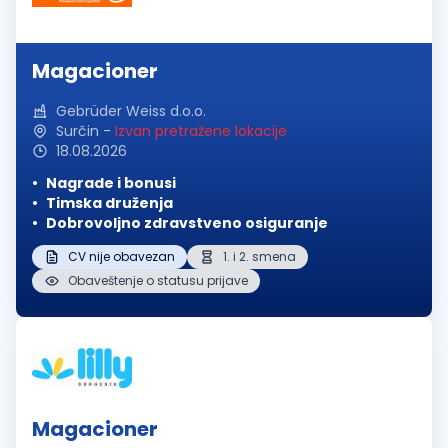
Magacioner
Gebrüder Weiss d.o.o.
Surčin
-
Izvan pretražene lokacije
18.08.2026
Nagrade i bonusi
Timska druženja
Dobrovoljno zdravstveno osiguranje
CV nije obavezan
1. i 2. smena
Obaveštenje o statusu prijave
Magacioner