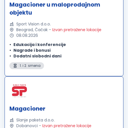
Magacioner u maloprodajnom
objektu
Sport Vision d.o.o.
Beograd, Čačak
-
Izvan pretražene lokacije
08.08.2026
Edukacija i konferencije
Nagrade i bonusi
Dodatni slobodni dani
1. i 2. smena
Magacioner
Slanje paketa d.o.o.
Dobanovci
-
Izvan pretražene lokacije