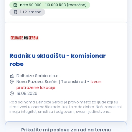
neto 90.000 - 110.000 RSD (mesečno)
1. i 2. smena
Radnik u skladištu - komisionar
robe
Delhaize Serbia d.o.o.
Nova Pazova, Surčin | Terenski rad
-
Izvan
pretražene lokacije
19.08.2026
Rad sa nama Delhaize Serbia je pravo mesto za ljude koji su
strastveni u onome što rade i koji to rade dobro. Naši zaposleni
imaju integritet, smeli su i odgovorni, svesni jedinstvene
vrednosti koju oni imaju u zajednici u kojoj živimo. Upravo su
on...
Prikažite mi poslove za rad na terenu