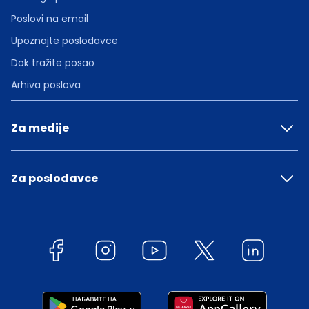
Poslovi na email
Upoznajte poslodavce
Dok tražite posao
Arhiva poslova
Za medije
Za poslodavce