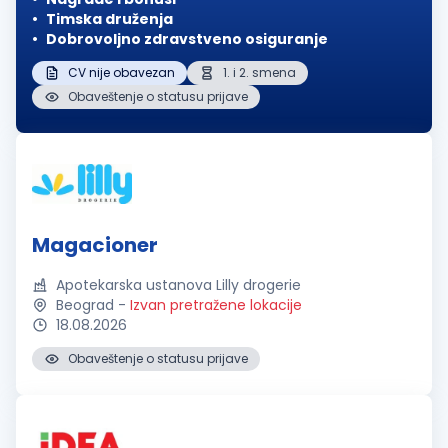
Timska druženja
Dobrovoljno zdravstveno osiguranje
CV nije obavezan
1. i 2. smena
Obaveštenje o statusu prijave
Magacioner
Apotekarska ustanova Lilly drogerie
Beograd
-
Izvan pretražene lokacije
18.08.2026
Obaveštenje o statusu prijave