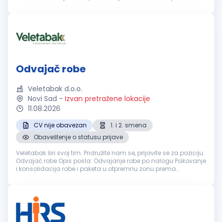
nam je tim ljudi koji će nas voditi do novih uspeha. Tražimo k...
Odvajač robe
Veletabak d.o.o.
Novi Sad
-
Izvan pretražene lokacije
11.08.2026
CV nije obavezan
1. i 2. smena
Obaveštenje o statusu prijave
Veletabak širi svoj tim. Pridružite nam se, prijavite se za poziciju:
Odvajač robe Opis posla: Odvajanje robe po nalogu Pakovanje
i konsolidacija robe i paketa u otpremnu zonu prema
transportnim rutama Strečovanje paleta i manipulacija
robom u sklad...