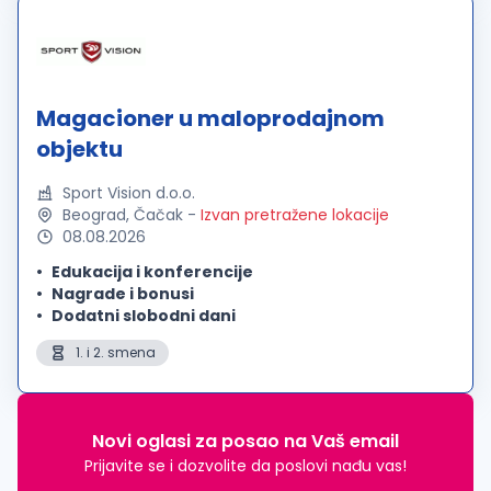
Magacioner u maloprodajnom
objektu
Sport Vision d.o.o.
Beograd, Čačak
-
Izvan pretražene lokacije
08.08.2026
Edukacija i konferencije
Nagrade i bonusi
Dodatni slobodni dani
1. i 2. smena
Novi oglasi za posao na Vaš email
Prijavite se i dozvolite da poslovi nađu vas!