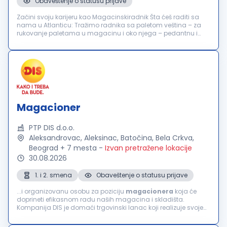
Obaveštenje o statusu prijave
Začini svoju karijeru kao Magacinskiradnik Šta ćeš raditi sa
nama u Atlanticu: Tražimo radnika sa paletom veština – za
rukovanje paletama u magacinu i oko njega – pedantnu i
odgovornu osobu koja će održavati naš hladni pogon
distributivnog centra...
Magacioner
PTP DIS d.o.o.
Aleksandrovac, Aleksinac, Batočina, Bela Crkva,
Beograd + 7 mesta
-
Izvan pretražene lokacije
30.08.2026
1. i 2. smena
Obaveštenje o statusu prijave
...i organizovanu osobu za poziciju
magacionera
koja će
doprineti efikasnom radu naših magacina i skladišta.
Kompanija DIS je domaći trgovinski lanac koji realizuje svoje
poslovne aktivnosti u domenu veleprodaje, maloprodaje i
franšize. U cilju jačanja našeg...