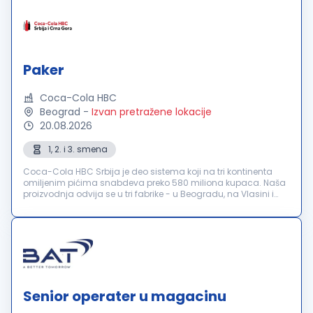
Paker
Coca-Cola HBC
Beograd
-
Izvan pretražene lokacije
20.08.2026
1, 2. i 3. smena
Coca-Cola HBC Srbija je deo sistema koji na tri kontinenta
omiljenim pićima snabdeva preko 580 miliona kupaca. Naša
proizvodnja odvija se u tri fabrike - u Beogradu, na Vlasini i
Neresnici. Kompanija broji preko 1000 zaposlenih kojima pruža
stabilno ...
Senior operater u magacinu