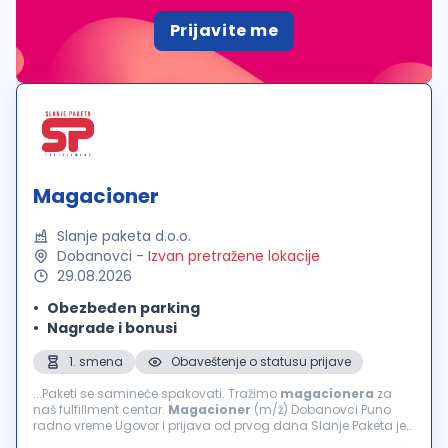
Prijavite me
Magacioner
Slanje paketa d.o.o.
Dobanovci
-
Izvan pretražene lokacije
29.08.2026
Obezbeđen parking
Nagrade i bonusi
1. smena
Obaveštenje o statusu prijave
...Paketi se samineće spakovati. Tražimo
magacionera
za
naš fulfillment centar.
Magacioner
(m/ž) Dobanovci Puno
radno vreme Ugovor i prijava od prvog dana Slanje Paketa je
fulfillment i tehnološka kompanija za e-commerce u Srbiji i