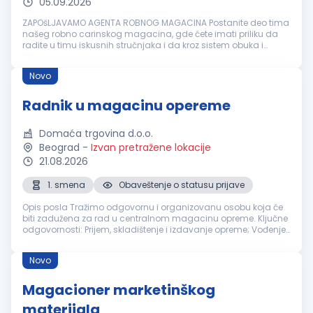
05.09.2026
ZAPOšLJAVAMO AGENTA ROBNOG MAGACINA Postanite deo tima
našeg robno carinskog magacina, gde ćete imati priliku da
radite u timu iskusnih stručnjaka i da kroz sistem obuka i
mentorstva unapređujete svoja znanja i veštine uz praćenje
svih bezbednosnih p...
Novo
Radnik u magacinu opereme
Domaća trgovina d.o.o.
Beograd
-
Izvan pretražene lokacije
21.08.2026
1. smena
Obaveštenje o statusu prijave
Opis posla Tražimo odgovornu i organizovanu osobu koja će
biti zadužena za rad u centralnom magacinu opreme. Ključne
odgovornosti: Prijem, skladištenje i izdavanje opreme; Vođenje
evidencije o ulazu i izlazu opreme; Učestvovanje u popisima
opreme; O...
Novo
Magacioner marketinškog
materijala