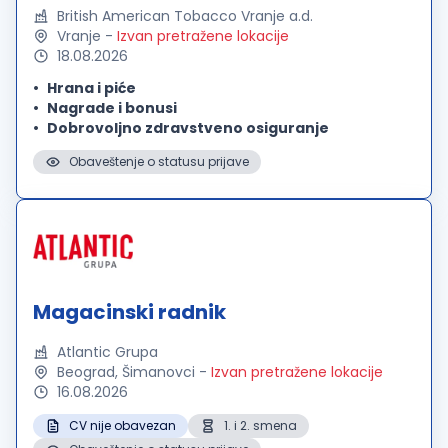
British American Tobacco Vranje a.d.
Vranje
-
Izvan pretražene lokacije
18.08.2026
Hrana i piće
Nagrade i bonusi
Dobrovoljno zdravstveno osiguranje
Obaveštenje o statusu prijave
Magacinski radnik
Atlantic Grupa
Beograd, Šimanovci
-
Izvan pretražene lokacije
16.08.2026
CV nije obavezan
1. i 2. smena