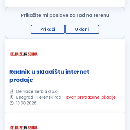
vrednosti koju oni imaju u zajednici u kojoj živimo. Upravo su
on...
Prikažite mi poslove za rad na terenu
Prikaži
Ukloni
Radnik u skladištu internet
prodaje
Delhaize Serbia d.o.o.
Beograd | Terenski rad
-
Izvan pretražene lokacije
13.08.2026