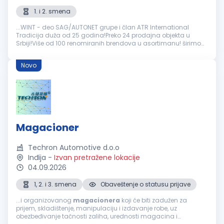
1. i 2. smena
...WINT - deo SAG/AUTONET grupe i član ATR International
Tradicija duža od 25 godina!Preko 24 prodajna objekta u
Srbiji!Više od 100 renomiranih brendova u asortimanu! širimo
tim i zapošljavamo: Pozicija:
Magacioner
u skladištu auto
delova Odgovornosti...
Novo
Magacioner
Techron Automotive d.o.o
Inđija
-
Izvan pretražene lokacije
04.09.2026
1, 2. i 3. smena
Obaveštenje o statusu prijave
...i organizovanog
magacionera
koji će biti zadužen za
prijem, skladištenje, manipulaciju i izdavanje robe, uz
obezbeđivanje tačnosti zaliha, urednosti magacina i