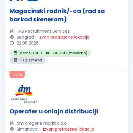
Magacinski radnik/-ca (rad sa
barkod skenerom)
HRS Recruitment Services
Beograd
-
Izvan pretražene lokacije
22.08.2026
neto 90.000 - 110.000 RSD (mesečno)
1. i 2. smena
Ističe
Operater u onlajn distribuciji
dm drogerie markt d.o.o.
Šimanovci
-
Izvan pretražene lokacije