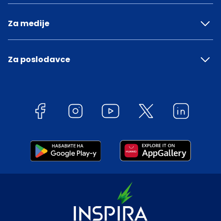
Za medije
Za poslodavce