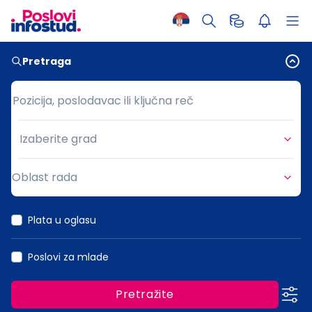
Pretraga
Pozicija, poslodavac ili ključna reč
Pozicija, poslodavac ili ključna reč
Izaberite grad
Grad
Oblast rada
Oblast rada
Plata u oglasu
Poslovi za mlade
Pretražite