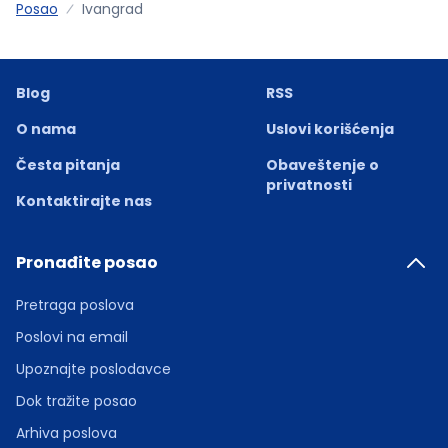
Posao
Ivangrad
Blog
RSS
O nama
Uslovi korišćenja
Česta pitanja
Obaveštenje o
privatnosti
Kontaktirajte nas
Pronađite posao
Pretraga poslova
Poslovi na email
Upoznajte poslodavce
Dok tražite posao
Arhiva poslova