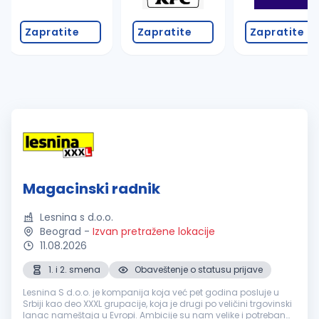
Zapratite
Zapratite
Zapratite
Magacinski radnik
Lesnina s d.o.o.
Beograd
-
Izvan pretražene lokacije
11.08.2026
1. i 2. smena
Obaveštenje o statusu prijave
Lesnina S d.o.o. je kompanija koja već pet godina posluje u
Srbiji kao deo XXXL grupacije, koja je drugi po veličini trgovinski
lanac nameštaja u Evropi. Ambicije su nam velike i potreban