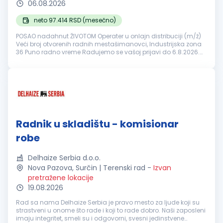
06.08.2026
neto 97.414 RSD (mesečno)
POSAO nadahnut ŽIVOTOM Operater u onlajn distribuciji (m/ž)
Veći broj otvorenih radnih mestašimanovci, Industrijska zona
36 Puno radno vreme Radujemo se vašoj prijavi do 6.8.2026.
Vaši zadaci prijem i uskladištenje robe u onlajn sklad...
Radnik u skladištu - komisionar
robe
Delhaize Serbia d.o.o.
Nova Pazova, Surčin | Terenski rad
-
Izvan
pretražene lokacije
19.08.2026
Rad sa nama Delhaize Serbia je pravo mesto za ljude koji su
strastveni u onome što rade i koji to rade dobro. Naši zaposleni
imaju integritet, smeli su i odgovorni, svesni jedinstvene