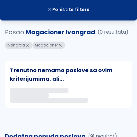
Poništite filtere
Posao
Magacioner Ivangrad
(0 rezultata)
Ivangrad
Magacioner
Trenutno nemamo poslove sa ovim
kriterijumima, ali...
Ako sačuvate ovu pretragu, obavestićemo vas putem 
uvajte pretragu
Dodatna ponuda poslova
(91 rezultat)