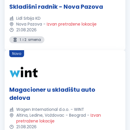
Skladišni radnik - Nova Pazova
Lidl Srbija KD
Nova Pazova
-
Izvan pretražene lokacije
21.08.2026
1. i 2. smena
Novo
Magacioner u skladištu auto
delova
Wagen International d.o.o. - WINT
Altina, Ledine, Voždovac - Beograd
-
Izvan
pretražene lokacije
21.08.2026