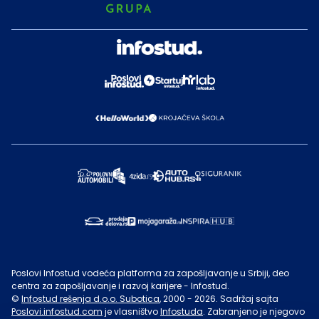
Poslovi Infostud vodeća platforma za zapošljavanje u Srbiji, deo
centra za zapošljavanje i razvoj karijere - Infostud.
©
Infostud rešenja d.o.o. Subotica
, 2000 -
2026
. Sadržaj sajta
Poslovi.infostud.com
je vlasništvo
Infostuda
. Zabranjeno je njegovo