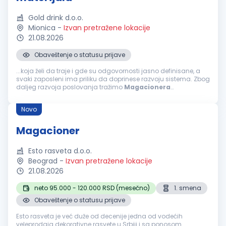
Gold drink d.o.o.
Mionica
-
Izvan pretražene lokacije
21.08.2026
Obaveštenje o statusu prijave
...koja želi da traje i gde su odgovornosti jasno definisane, a
svaki zaposleni ima priliku da doprinese razvoju sistema. Zbog
daljeg razvoja poslovanja tražimo
Magacionera
marketinškog materijala. Misija pozicije Glavna misija
Magacionera
marketinškog...
Novo
Magacioner
Esto rasveta d.o.o.
Beograd
-
Izvan pretražene lokacije
21.08.2026
neto 95.000 - 120.000 RSD (mesečno)
1. smena
Obaveštenje o statusu prijave
Esto rasveta je već duže od decenije jedna od vodećih
veleprodaja dekorativne rasvete u Srbiji i sa ponosom