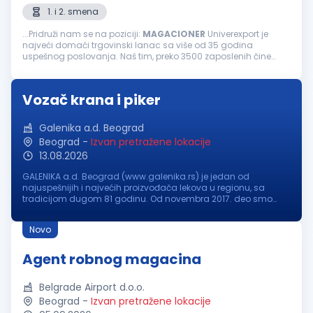
1. i 2. smena
...Pridruži nam se na poziciji:
MAGACIONER
Univerexport je
najveći domaći trgovinski lanac sa više od 35 godina
uspešnog poslovanja. Naš tim, preko 3500 zaposlenih čine
odgovorni, pouzdani, vedri i posvećeni pojedinci.
Svakodnevno težimo izvrsnosti...
Vozač krana i piker
Galenika a.d. Beograd
Beograd
-
Izvan pretražene lokacije
13.08.2026
GALENIKA a.d. Beograd (www.galenika.rs) je jedan od
najuspešnijih i najvećih proizvođača lekova u regionu, sa
tradicijom dugom 81 godinu. Od novembra 2017. deo smo
međunarodne NC grupe (www.grouponc.net.br), jedne od
najvećih farmaceutskih korporacij...
Novo
Agent robnog magacina
Belgrade Airport d.o.o.
Beograd
-
Izvan pretražene lokacije