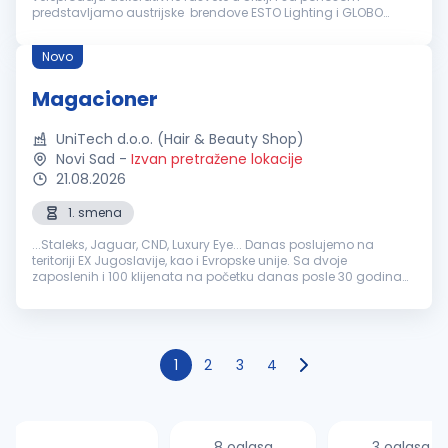
predstavljamo austrijske brendove ESTO Lighting i GLOBO
Lighting, čiji smo zvanični distributeri za tržište Srbije, pridruži se
našem rastuće...
Novo
Magacioner
UniTech d.o.o. (Hair & Beauty Shop)
Novi Sad
-
Izvan pretražene lokacije
21.08.2026
1. smena
...Staleks, Jaguar, CND, Luxury Eye... Danas poslujemo na
teritoriji EX Jugoslavije, kao i Evropske unije. Sa dvoje
zaposlenih i 100 klijenata na početku danas posle 30 godina
imamo preko 50 zaposlenih i više od 3500 klijenata.
Magacioner
šta nudimo novim...
1
2
3
4
8 oglasa
3 oglasa