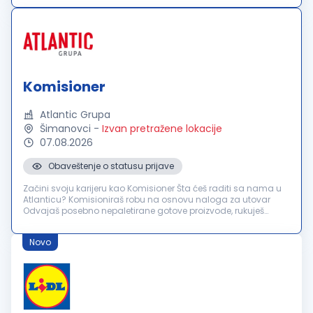
BiH...
Komisioner
Atlantic Grupa
Šimanovci
-
Izvan pretražene lokacije
07.08.2026
Obaveštenje o statusu prijave
Začini svoju karijeru kao Komisioner Šta ćeš raditi sa nama u
Atlanticu? Komisioniraš robu na osnovu naloga za utovar
Odvajaš posebno nepaletirane gotove proizvode, rukuješ
mašinom za strečovanje, kao i utovarom i istovarom gotovih
proizvoda. Uč...
Novo