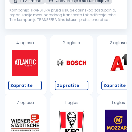
1. i 2. smena
Obaveštenje o statusu prijave
Kompanija TRANSFERA pruža usluge carinskog zastupanja,
organizacije međunarodnog transporta i skladištenja robe.
Tim kompanije TRANSFERA čine iskusni profesionalci sa
višegodišnjim iskustvom u transportu i logistici. Osnovne
prednosti kompanije su ...
4 oglasa
2 oglasa
2 oglasa
Zapratite
Zapratite
Zapratite
7 oglasa
1 oglas
1 oglas