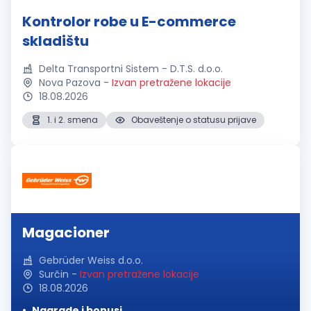
Kontrolor robe u E-commerce
skladištu
Delta Transportni Sistem - D.T.S. d.o.o.
Nova Pazova
-
Izvan pretražene lokacije
18.08.2026
1. i 2. smena
Obaveštenje o statusu prijave
Magacioner
Gebrüder Weiss d.o.o.
Surčin
-
Izvan pretražene lokacije
18.08.2026
Nagrade i bonusi