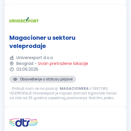
poštovanja svih bezbednosnih procedura. Kandidat će
svakodnevno sarađivati sa proizvodnjom, logistikom...
Magacioner u sektoru
veleprodaje
Univerexport d.o.o.
Beograd
-
Izvan pretražene lokacije
03.09.2026
Obaveštenje o statusu prijave
...Pridruži nam se na poziciji:
MAGACIONERA
U SEKTORU
VELEPRODAJE Univerexport je najveći domaći trgovinski lanac
sa više od 35 godina uspešnog poslovanja. Naš tim, preko
3500 zaposlenih čine odgovorni, pouzdani, vedri i posvećeni
pojedinci...