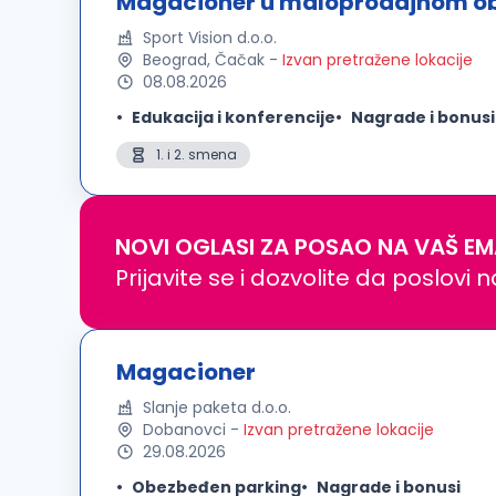
Magacioner u maloprodajnom ob
Sport Vision d.o.o.
Beograd, Čačak
-
Izvan pretražene lokacije
08.08.2026
Edukacija i konferencije
Nagrade i bonusi
1. i 2. smena
NOVI OGLASI ZA POSAO NA VAŠ EM
Prijavite se i dozvolite da poslovi 
Magacioner
Slanje paketa d.o.o.
Dobanovci
-
Izvan pretražene lokacije
29.08.2026
Obezbeđen parking
Nagrade i bonusi