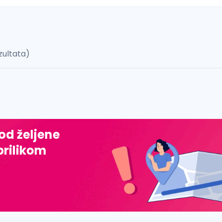
zultata)
 š, đ, ž, dž)
 od željene
prilikom