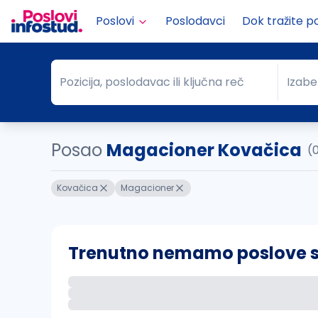
Poslovi
Poslodavci
Dok tražite p
Pozicija, poslodavac ili ključna reč
Izabe
Pozicija, poslodavac ili ključna reč
Grad
Posao
Magacioner Kovačica
(
Kovačica
Magacioner
Trenutno nemamo poslove sa 
Ako sačuvate ovu pretragu, obavestićemo va