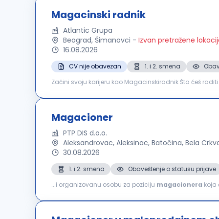
Magacinski radnik
Atlantic Grupa
Beograd, Šimanovci
-
Izvan pretražene lokaci
16.08.2026
CV nije obavezan
1. i 2. smena
Obav
Začini svoju karijeru kao Magacinskiradnik Šta ćeš rad
oko njega – pedantnu i odgovornu osobu koja će održava
Magacioner
PTP DIS d.o.o.
Aleksandrovac, Aleksinac, Batočina, Bela Crk
30.08.2026
1. i 2. smena
Obaveštenje o statusu prijave
...i organizovanu osobu za poziciju
magacionera
koja 
koji realizuje svoje poslovne aktivnosti u domenu velepro