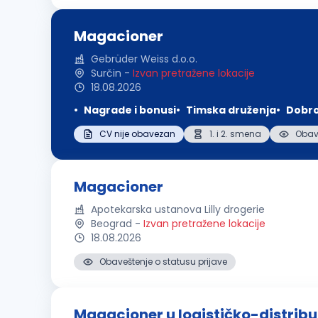
Magacioner
Gebrüder Weiss d.o.o.
Surčin
-
Izvan pretražene lokacije
18.08.2026
Nagrade i bonusi
Timska druženja
Dobro
CV nije obavezan
1. i 2. smena
Obave
Magacioner
Apotekarska ustanova Lilly drogerie
Beograd
-
Izvan pretražene lokacije
18.08.2026
Obaveštenje o statusu prijave
Magacioner u logističko-distrib