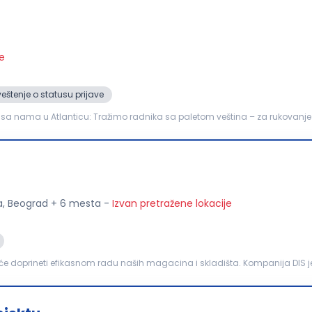
je
eštenje o statusu prijave
iti sa nama u Atlanticu: Tražimo radnika sa paletom veština – za rukova
ti naš hladni pogon distributivnog centra...
va, Beograd + 6 mesta
-
Izvan pretražene lokacije
će doprineti efikasnom radu naših magacina i skladišta. Kompanija DIS j
daje, maloprodaje i franšize. U cilju jačanja našeg...