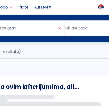
osao
Plate
Kursevi
Oblast rada
rite grad
Oblast rada
0 rezultata)
ovim kriterijumima, ali...
s putem email-a kada se pojave novi poslovi.