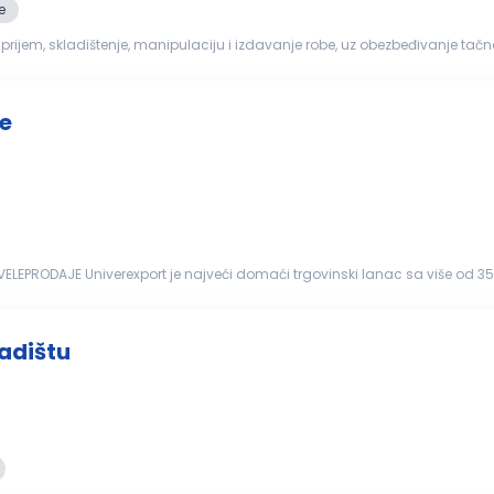
e
 prijem, skladištenje, manipulaciju i izdavanje robe, uz obezbeđivanje tačn
ndidat će svakodnevno sarađivati sa proizvodnjom, logistikom...
e
ELEPRODAJE Univerexport je najveći domaći trgovinski lanac sa više od 
i, pouzdani, vedri i posvećeni pojedinci...
adištu