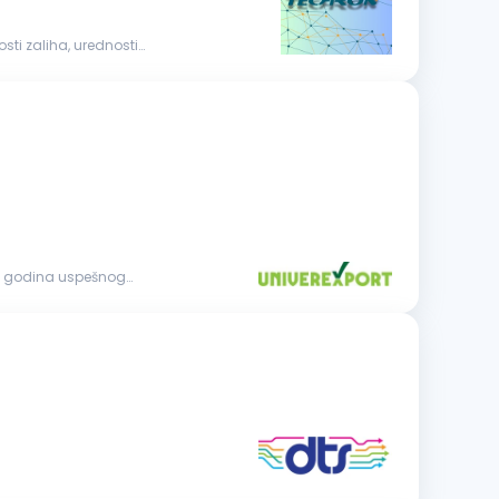
osti zaliha, urednosti
35 godina uspešnog