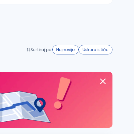
Sortiraj po:
Najnovije
Uskoro ističe