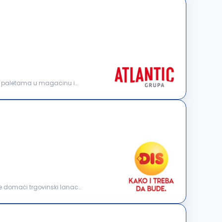
nje paletama u magacinu i
e domaći trgovinski lanac