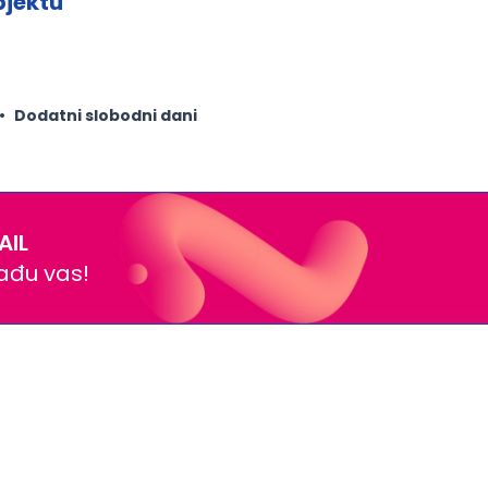
jektu
Dodatni slobodni dani
AIL
nađu vas!