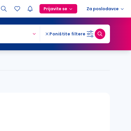
Prijavite se
Za poslodavce
Poništite filtere