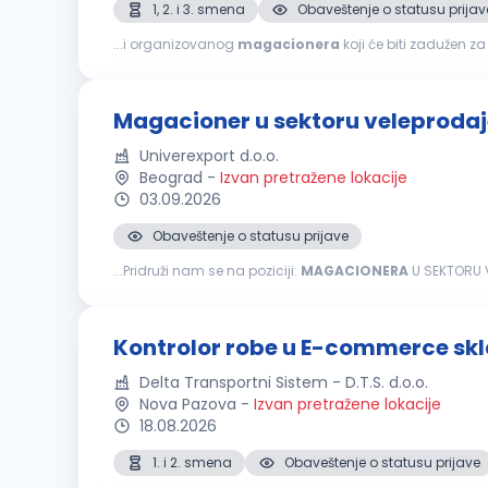
1, 2. i 3. smena
Obaveštenje o statusu prijav
...i organizovanog
magacionera
koji će biti zadužen za
magacina i poštovanja svih bezbednosnih procedura. Ka
Magacioner u sektoru veleprodaj
Univerexport d.o.o.
Beograd
-
Izvan pretražene lokacije
03.09.2026
Obaveštenje o statusu prijave
...Pridruži nam se na poziciji:
MAGACIONERA
U SEKTORU V
poslovanja. Naš tim, preko 3500 zaposlenih čine odgovorn
Kontrolor robe u E-commerce skl
Delta Transportni Sistem - D.T.S. d.o.o.
Nova Pazova
-
Izvan pretražene lokacije
18.08.2026
1. i 2. smena
Obaveštenje o statusu prijave