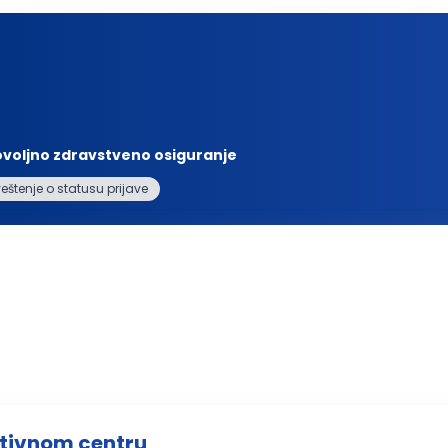
voljno zdravstveno osiguranje
štenje o statusu prijave
utivnom centru