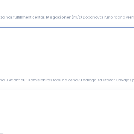
za naš fulfillment centar.
Magacioner
(m/ž) Dobanovci Puno radno vreme
a za e-commerce u Srbiji i BiH...
dvajaš posebno nepaletirane gotove
om i istovarom gotovih proizvoda. Uč...