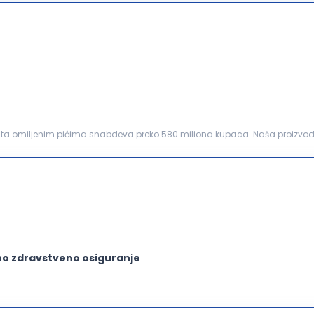
nta omiljenim pićima snabdeva preko 580 miliona kupaca. Naša proizvodnja
000 zaposlenih kojima pruža stabilno ...
no zdravstveno osiguranje