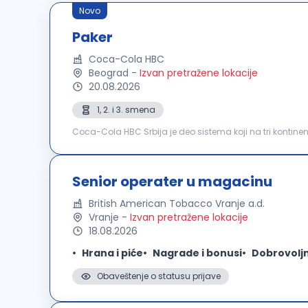
Novo
Paker
Coca-Cola HBC
Beograd
-
Izvan pretražene lokacije
20.08.2026
1, 2. i 3. smena
Coca-Cola HBC Srbija je deo sistema koji na tri kontine
Beogradu, na Vlasini i Neresnici. Kompanija broji preko 1
Senior operater u magacinu
British American Tobacco Vranje a.d.
Vranje
-
Izvan pretražene lokacije
18.08.2026
Hrana i piće
Nagrade i bonusi
Dobrovolj
Obaveštenje o statusu prijave