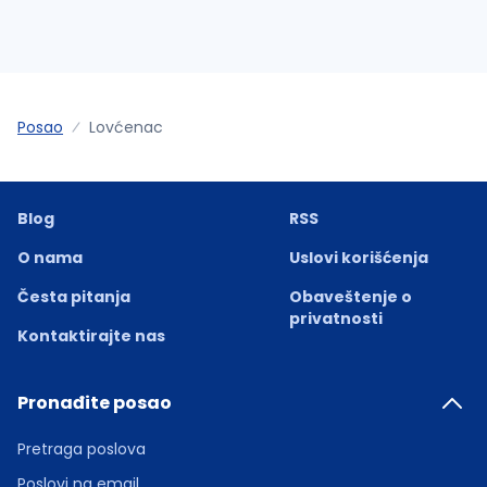
Posao
Lovćenac
Blog
RSS
O nama
Uslovi korišćenja
Česta pitanja
Obaveštenje o
privatnosti
Kontaktirajte nas
Pronađite posao
Pretraga poslova
Poslovi na email