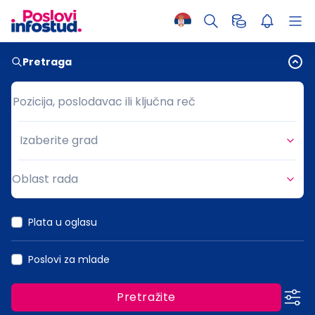
Pretraga
Pozicija, poslodavac ili ključna reč
Pozicija, poslodavac ili ključna reč
Izaberite grad
Grad
Oblast rada
Oblast rada
Plata u oglasu
Poslovi za mlade
Pretražite