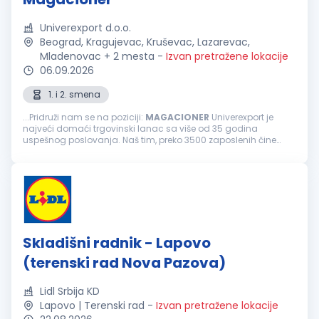
Univerexport d.o.o.
Beograd, Kragujevac, Kruševac, Lazarevac,
Mladenovac + 2 mesta
-
Izvan pretražene lokacije
06.09.2026
1. i 2. smena
...Pridruži nam se na poziciji:
MAGACIONER
Univerexport je
najveći domaći trgovinski lanac sa više od 35 godina
uspešnog poslovanja. Naš tim, preko 3500 zaposlenih čine
odgovorni, pouzdani, vedri i posvećeni pojedinci.
Svakodnevno težimo izvrsnosti...
Skladišni radnik - Lapovo
(terenski rad Nova Pazova)
Lidl Srbija KD
Lapovo | Terenski rad
-
Izvan pretražene lokacije