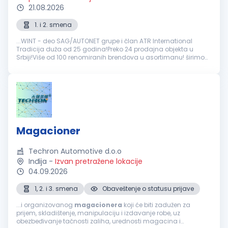
21.08.2026
1. i 2. smena
...WINT - deo SAG/AUTONET grupe i član ATR International
Tradicija duža od 25 godina!Preko 24 prodajna objekta u
Srbiji!Više od 100 renomiranih brendova u asortimanu! širimo
tim i zapošljavamo: Pozicija:
Magacioner
u skladištu auto
delova Odgovornosti...
Magacioner
Techron Automotive d.o.o
Inđija
-
Izvan pretražene lokacije
04.09.2026
1, 2. i 3. smena
Obaveštenje o statusu prijave
...i organizovanog
magacionera
koji će biti zadužen za
prijem, skladištenje, manipulaciju i izdavanje robe, uz
obezbeđivanje tačnosti zaliha, urednosti magacina i