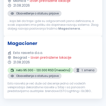
Mionica
-
Izvan pretražene lokacije
21.08.2026
Obaveštenje o statusu prijave
...koja želi da traje i gde su odgovornosti jasno definisane, a
svaki zaposleni ima priliku da doprinese razvoju sistema. Zbog
daljeg razvoja poslovanja tražimo
Magacionera
marketinškog materijala. Misija pozicije Glavna misija
Magacionera
marketinškog...
Magacioner
Esto rasveta d.o.o.
Beograd
-
Izvan pretražene lokacije
21.08.2026
neto 95.000 - 120.000 RSD (mesečno)
1. smena
Obaveštenje o statusu prijave
Esto rasveta je već duže od decenije jedna od vodećih
veleprodaja dekorativne rasvete u Srbiji i sa ponosom
predstavljamo austrijske brendove ESTO Lighting i GLOBO
Lighting, čiji smo zvanični distributeri za tržište Srbije, pridruži se
našem rastuće...