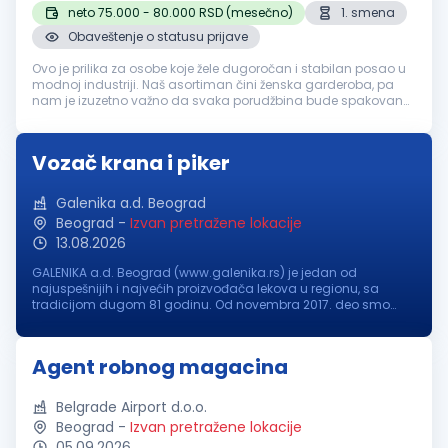
neto 75.000 - 80.000 RSD (mesečno)
1. smena
Obaveštenje o statusu prijave
Ovo je prilika za osobe koje žele dugoročan i stabilan posao u
modnoj industriji. Naš asortiman čini ženska garderoba, pa
nam je izuzetno važno da svaka porudžbina bude spakovana
sa posebnom pažnjom, urednošću i preciznošću. Opis posla:
Operativan r...
Vozač krana i piker
Galenika a.d. Beograd
Beograd
-
Izvan pretražene lokacije
13.08.2026
GALENIKA a.d. Beograd (www.galenika.rs) je jedan od
najuspešnijih i najvećih proizvođača lekova u regionu, sa
tradicijom dugom 81 godinu. Od novembra 2017. deo smo
međunarodne NC grupe (www.grouponc.net.br), jedne od
najvećih farmaceutskih korporacij...
Agent robnog magacina
Belgrade Airport d.o.o.
Beograd
-
Izvan pretražene lokacije
05.09.2026