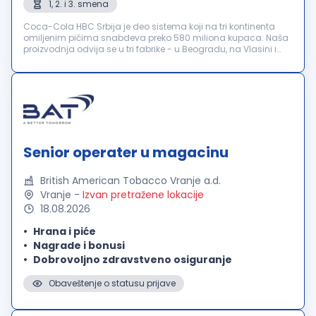
1, 2. i 3. smena
Coca-Cola HBC Srbija je deo sistema koji na tri kontinenta
omiljenim pićima snabdeva preko 580 miliona kupaca. Naša
proizvodnja odvija se u tri fabrike - u Beogradu, na Vlasini i
Neresnici. Kompanija broji preko 1000 zaposlenih kojima pruža
stabilno ...
Senior operater u magacinu
British American Tobacco Vranje a.d.
Vranje
-
Izvan pretražene lokacije
18.08.2026
Hrana i piće
Nagrade i bonusi
Dobrovoljno zdravstveno osiguranje
Obaveštenje o statusu prijave