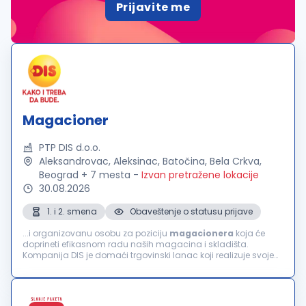
Prijavite me
Magacioner
PTP DIS d.o.o.
Aleksandrovac, Aleksinac, Batočina, Bela Crkva,
Beograd + 7 mesta
-
Izvan pretražene lokacije
30.08.2026
1. i 2. smena
Obaveštenje o statusu prijave
...i organizovanu osobu za poziciju
magacionera
koja će
doprineti efikasnom radu naših magacina i skladišta.
Kompanija DIS je domaći trgovinski lanac koji realizuje svoje
poslovne aktivnosti u domenu veleprodaje, maloprodaje i
franšize. U cilju jačanja našeg...