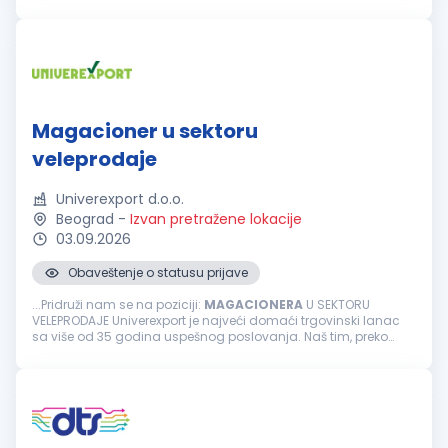
poštovanja svih bezbednosnih procedura. Kandidat će
svakodnevno sarađivati sa proizvodnjom, logistikom...
Magacioner u sektoru
veleprodaje
Univerexport d.o.o.
Beograd
-
Izvan pretražene lokacije
03.09.2026
Obaveštenje o statusu prijave
...Pridruži nam se na poziciji:
MAGACIONERA
U SEKTORU
VELEPRODAJE Univerexport je najveći domaći trgovinski lanac
sa više od 35 godina uspešnog poslovanja. Naš tim, preko
3500 zaposlenih čine odgovorni, pouzdani, vedri i posvećeni
pojedinci...