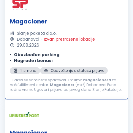
Magacioner
Slanje paketa d.o.o.
Dobanovci
-
Izvan pretražene lokacije
29.08.2026
Obezbeđen parking
Nagrade i bonusi
1. smena
Obaveštenje o statusu prijave
...Paketi se samineće spakovati. Tražimo
magacionera
za
naš fulfillment centar.
Magacioner
(m/ž) Dobanovci Puno
radno vreme Ugovor i prijava od prvog dana Slanje Paketa je
fulfillment i tehnološka kompanija za e-commerce u Srbiji i
BiH...
Magacioner