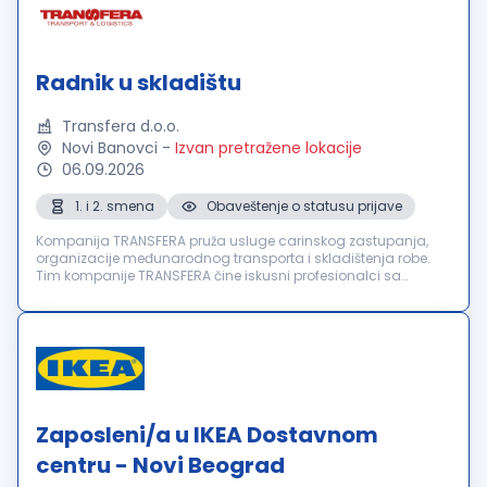
Radnik u skladištu
Transfera d.o.o.
Novi Banovci
-
Izvan pretražene lokacije
06.09.2026
1. i 2. smena
Obaveštenje o statusu prijave
Kompanija TRANSFERA pruža usluge carinskog zastupanja,
organizacije međunarodnog transporta i skladištenja robe.
Tim kompanije TRANSFERA čine iskusni profesionalci sa
višegodišnjim iskustvom u transportu i logistici. Osnovne
prednosti kompanije su ...
Zaposleni/a u IKEA Dostavnom
centru - Novi Beograd