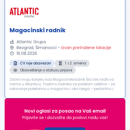
Magacinski radnik
Atlantic Grupa
Beograd, Šimanovci
-
Izvan pretražene lokacije
16.08.2026
CV nije obavezan
1. i 2. smena
Obaveštenje o statusu prijave
Začini svoju karijeru kao Magacinskiradnik Šta ćeš raditi sa
nama u Atlanticu: Tražimo radnika sa paletom veština – za
rukovanje paletama u magacinu i oko njega – pedantnu i
odgovornu osobu koja će održavati naš hladni pogon
distributivnog centra...
Novi oglasi za posao na Vaš email
Prijavite se i dozvolite da poslovi nađu vas!