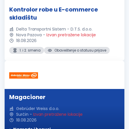
Kontrolor robe u E-commerce
skladištu
Delta Transportni Sistem - D.T.S. d.o.o.
Nova Pazova
-
Izvan pretražene lokacije
18.08.2026
1. i 2. smena
Obaveštenje o statusu prijave
Magacioner
Gebrüder Weiss d.o.o.
Surčin
-
Izvan pretražene lokacije
18.08.2026