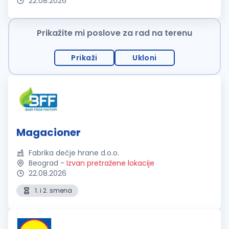
22.08.2026
Prikažite mi poslove za rad na terenu
Prikaži
Ukloni
Magacioner
Fabrika dečje hrane d.o.o.
Beograd
-
Izvan pretražene lokacije
22.08.2026
1. i 2. smena