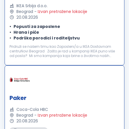
IKEA Srbija d.o.o.
Beograd
-
Izvan pretražene lokacije
20.08.2026
Popusti za zaposlene
Hrana i piće
Podrška porodici i roditeljstvu
Pridruži se našem timu kao Zaposleni/a u IKEA Dostavnom
centruNovi Beograd Zašto je rad u kompaniji IKEA puno više
od posla? Mi smo kompanija koja brine o životima naših
zaposlenih. Za nas je važno da se osećaš poštovano,
prepoznato i uključeno. ...
Paker
Coca-Cola HBC
Beograd
-
Izvan pretražene lokacije
20.08.2026