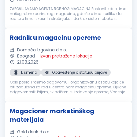
ZAPOšLJAVAMO AGENTA ROBNOG MAGACINA Postanite deo tima
našeg robno carinskog magacina, gde ćete imati priliku da
radite u timu iskusnih stručnjaka i da kroz sistem obuka i
mentorstva unapređujete svoja znanja i veštine uz praćenje
svih bezbednosnih p...
Radnik u magacinu opereme
Domaća trgovina d.o.o.
Beograd
-
Izvan pretražene lokacije
21.08.2026
1. smena
Obaveštenje o statusu prijave
Opis posla Tražimo odgovornu i organizovanu osobu koja će
biti zadužena za rad u centralnom magacinu opreme. Ključne
odgovornosti: Prijem, skladištenje i izdavanje opreme; Vođenje
evidencije o ulazu i izlazu opreme; Učestvovanje u popisima
opreme; O...
Magacioner marketinškog
materijala
Gold drink d.o.o.