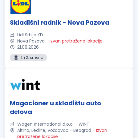
Skladišni radnik - Nova Pazova
Lidl Srbija KD
Nova Pazova
-
Izvan pretražene lokacije
21.08.2026
1. i 2. smena
Magacioner u skladištu auto
delova
Wagen International d.o.o. - WINT
Altina, Ledine, Voždovac - Beograd
-
Izvan
pretražene lokacije