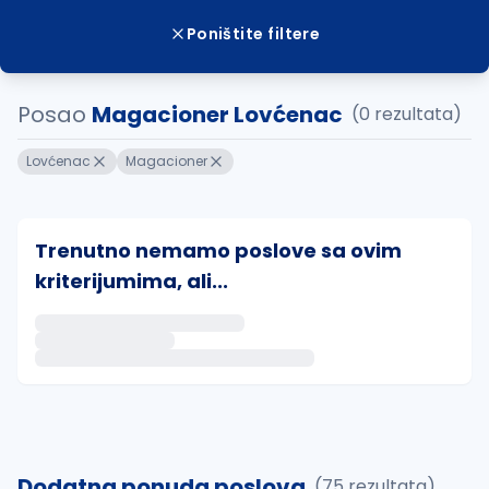
Poništite filtere
Posao
Magacioner Lovćenac
(0 rezultata)
Lovćenac
Magacioner
Trenutno nemamo poslove sa ovim
kriterijumima, ali...
Ako sačuvate ovu pretragu, obavestićemo vas putem 
uvajte pretragu
Dodatna ponuda poslova
(75 rezultata)