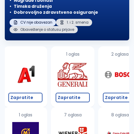
Nagrade i bonusi
Timska druženja
Dobrovoljno zdravstveno osiguranje
CV nije obavezan
1. i 2. smena
Obaveštenje o statusu prijave
1 oglas
2 oglasa
Zapratite
Zapratite
Zapratite
1 oglas
7 oglasa
8 oglasa