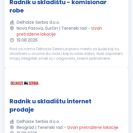
Radnik u skladištu - komisionar
robe
Delhaize Serbia d.o.o.
Nova Pazova, Surčin | Terenski rad
-
Izvan
pretražene lokacije
19.08.2026
Rad sa nama Delhaize Serbia je pravo mesto za ljude koji su
strastveni u onome što rade i koji to rade dobro. Naši zaposleni
imaju integritet, smeli su i odgovorni, svesni jedinstvene
vrednosti koju oni imaju u zajednici u kojoj živimo. Upravo su
on...
Radnik u skladištu internet
prodaje
Delhaize Serbia d.o.o.
Beograd | Terenski rad
-
Izvan pretražene lokacije