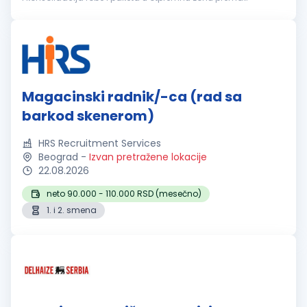
transportnim rutama Strečovanje paleta i manipulacija
robom u sklad...
Magacinski radnik/-ca (rad sa
barkod skenerom)
HRS Recruitment Services
Beograd
-
Izvan pretražene lokacije
22.08.2026
neto 90.000 - 110.000 RSD (mesečno)
1. i 2. smena