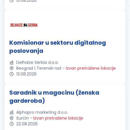
13.08.2026
Komisionar u sektoru digitalnog
poslovanja
Delhaize Serbia d.o.o.
Beograd | Terenski rad
-
Izvan pretražene lokacije
13.08.2026
Saradnik u magacinu (ženska
garderoba)
Alphapro marketing d.o.o.
Surčin
-
Izvan pretražene lokacije
22.08.2026