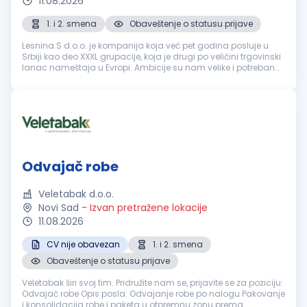
11.08.2026
1. i 2. smena
Obaveštenje o statusu prijave
Lesnina S d.o.o. je kompanija koja već pet godina posluje u
Srbiji kao deo XXXL grupacije, koja je drugi po veličini trgovinski
lanac nameštaja u Evropi. Ambicije su nam velike i potreban
nam je tim ljudi koji će nas voditi do novih uspeha. Tražimo k...
Odvajač robe
Veletabak d.o.o.
Novi Sad
-
Izvan pretražene lokacije
11.08.2026
CV nije obavezan
1. i 2. smena
Obaveštenje o statusu prijave
Veletabak širi svoj tim. Pridružite nam se, prijavite se za poziciju:
Odvajač robe Opis posla: Odvajanje robe po nalogu Pakovanje
i konsolidacija robe i paketa u otpremnu zonu prema