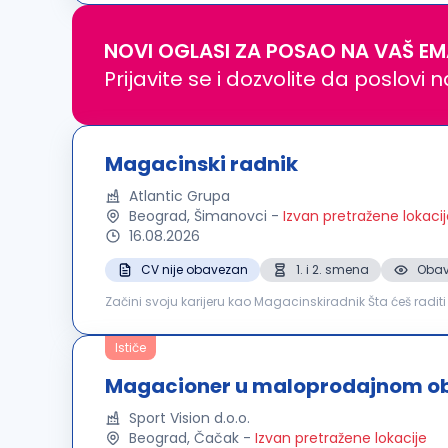
NOVI OGLASI ZA POSAO NA VAŠ EM
Prijavite se i dozvolite da poslovi 
Magacinski radnik
Atlantic Grupa
Beograd, Šimanovci
-
Izvan pretražene lokaci
16.08.2026
CV nije obavezan
1. i 2. smena
Obav
Začini svoju karijeru kao Magacinskiradnik Šta ćeš rad
oko njega – pedantnu i odgovornu osobu koja će održava
Ističe
Magacioner u maloprodajnom ob
Sport Vision d.o.o.
Beograd, Čačak
-
Izvan pretražene lokacije