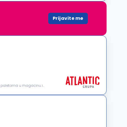
Prijavite me
nje paletama u magacinu i