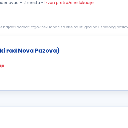
ladenovac + 2 mesta
-
Izvan pretražene lokacije
je najveći domaći trgovinski lanac sa više od 35 godina uspešnog poslov
ojedinci. Svakodnevno težimo izvrsnosti...
ski rad Nova Pazova)
ije