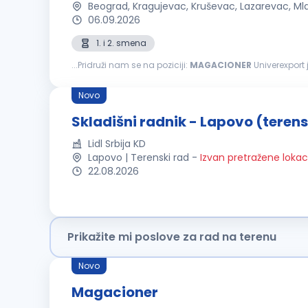
Beograd, Kragujevac, Kruševac, Lazarevac, M
06.09.2026
1. i 2. smena
...Pridruži nam se na poziciji:
MAGACIONER
Univerexport 
zaposlenih čine odgovorni, pouzdani, vedri i posvećeni p
Novo
Skladišni radnik - Lapovo (teren
Lidl Srbija KD
Lapovo | Terenski rad
-
Izvan pretražene lokac
22.08.2026
Prikažite mi poslove za rad na terenu
Novo
Magacioner