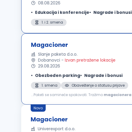
08.08.2026
Edukacija i konferencije
Nagrade i bonusi
1. i 2. smena
Magacioner
Slanje paketa d.o.o.
Dobanovci
-
Izvan pretražene lokacije
29.08.2026
Obezbeđen parking
Nagrade i bonusi
1. smena
Obaveštenje o statusu prijave
...Paketi se samineće spakovati. Tražimo
magacionera
dana Slanje Paketa je fulfillment i tehnološka kompanij
Novo
Magacioner
Univerexport d.o.o.