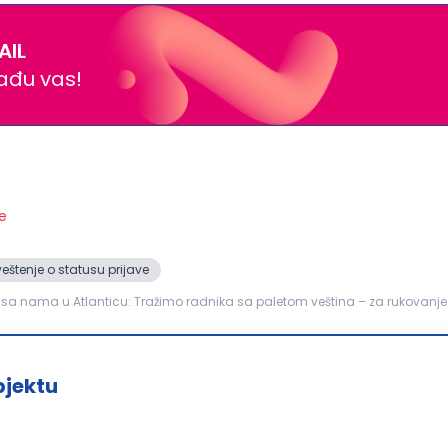
AIL
nađu vas!
je
eštenje o statusu prijave
iti sa nama u Atlanticu: Tražimo radnika sa paletom veština – za rukova
ti naš hladni pogon distributivnog centra...
jektu