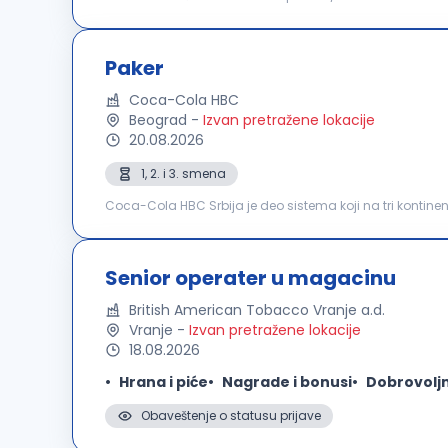
brine o životima naših zaposlenih. Za nas je važno da se
Paker
Coca-Cola HBC
Beograd
-
Izvan pretražene lokacije
20.08.2026
1, 2. i 3. smena
Coca-Cola HBC Srbija je deo sistema koji na tri kontine
Beogradu, na Vlasini i Neresnici. Kompanija broji preko 1
Senior operater u magacinu
British American Tobacco Vranje a.d.
Vranje
-
Izvan pretražene lokacije
18.08.2026
Hrana i piće
Nagrade i bonusi
Dobrovolj
Obaveštenje o statusu prijave