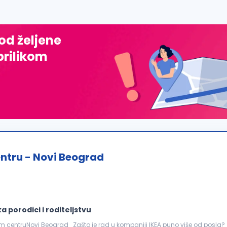
 od željene
prilikom
ntru - Novi Beograd
a porodici i roditeljstvu
om centruNovi Beograd Zašto je rad u kompaniji IKEA puno više od posla