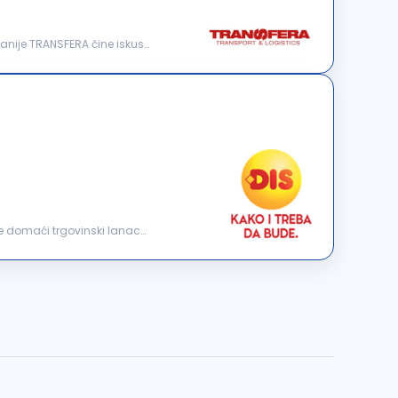
nije TRANSFERA čine iskusni
e domaći trgovinski lanac