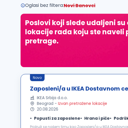
Oglasi bez filtera:
Novi Banovci
Poslovi koji slede udaljeni su
lokacije rada koju ste naveli 
pretrage.
Novo
Zaposleni/a u IKEA Dostavnom ce
IKEA Srbija d.o.o.
Beograd
-
Izvan pretražene lokacije
20.08.2026
Popusti za zaposlene
Hrana i piće
Podršk
Pridruži se našem timu kao Zaposleni/a u IKEA Dostavn