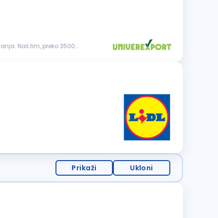
anja. Naš tim, preko 3500
Prikaži
Ukloni