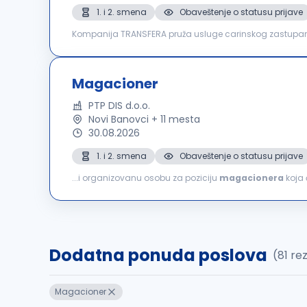
1. i 2. smena
Obaveštenje o statusu prijave
Kompanija TRANSFERA pruža usluge carinskog zastupanja
profesionalci sa višegodišnjim iskustvom u transportu i l
Magacioner
PTP DIS d.o.o.
Novi Banovci + 11 mesta
30.08.2026
1. i 2. smena
Obaveštenje o statusu prijave
...i organizovanu osobu za poziciju
magacionera
koja 
koji realizuje svoje poslovne aktivnosti u domenu velepro
Dodatna ponuda poslova
(81 re
Magacioner