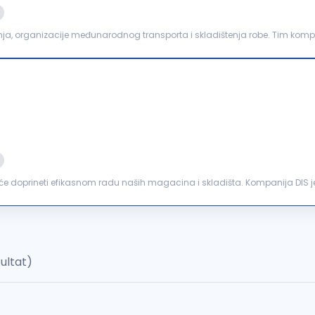
, organizacije međunarodnog transporta i skladištenja robe. Tim kompa
ogistici. Osnovne prednosti kompanije su ...
će doprineti efikasnom radu naših magacina i skladišta. Kompanija DIS j
daje, maloprodaje i franšize. U cilju jačanja našeg...
zultat)