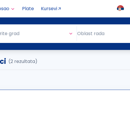
osao
Plate
Kursevi
Oblast rada
rite grad
Oblast rada
ci
(2 rezultata)