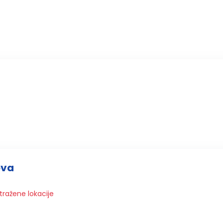
ova
tražene lokacije