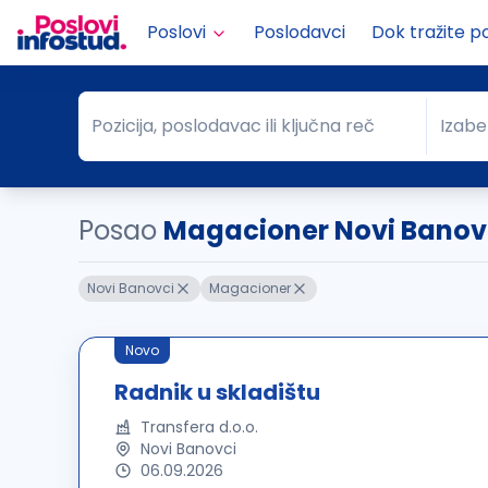
Poslovi
Poslodavci
Dok tražite p
Pozicija, poslodavac ili ključna reč
Izabe
Pozicija, poslodavac ili ključna reč
Grad
Posao
Magacioner Novi Banov
Novi Banovci
Magacioner
Novo
Radnik u skladištu
Transfera d.o.o.
Novi Banovci
06.09.2026