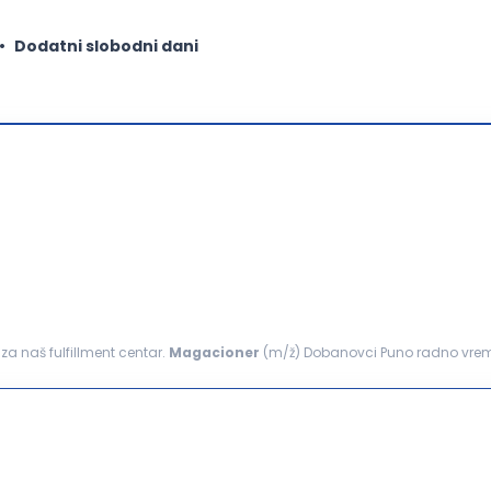
Dodatni slobodni dani
za naš fulfillment centar.
Magacioner
(m/ž) Dobanovci Puno radno vreme
a za e-commerce u Srbiji i BiH...