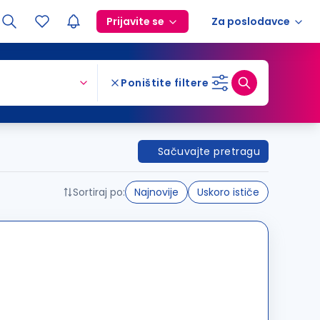
Prijavite se
Za poslodavce
Poništite filtere
Sačuvajte pretragu
Sortiraj po:
Najnovije
Uskoro ističe