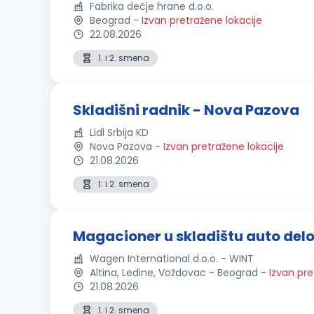
Fabrika dečje hrane d.o.o.
Beograd
-
Izvan pretražene lokacije
22.08.2026
1. i 2. smena
Skladišni radnik - Nova Pazova
Lidl Srbija KD
Nova Pazova
-
Izvan pretražene lokacije
21.08.2026
1. i 2. smena
Magacioner u skladištu auto del
Wagen International d.o.o. - WINT
Altina, Ledine, Voždovac - Beograd
-
Izvan pre
21.08.2026
1. i 2. smena