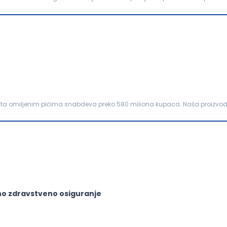
 osećaš poštovano, prepoznato i uključeno. ...
nta omiljenim pićima snabdeva preko 580 miliona kupaca. Naša proizvodnja
000 zaposlenih kojima pruža stabilno ...
no zdravstveno osiguranje