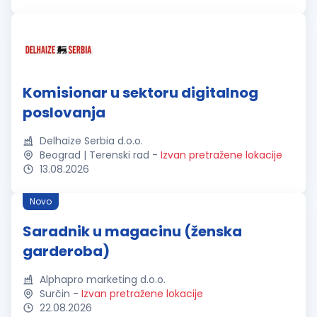
Komisionar u sektoru digitalnog
poslovanja
Delhaize Serbia d.o.o.
Beograd | Terenski rad
-
Izvan pretražene lokacije
13.08.2026
Novo
Saradnik u magacinu (ženska
garderoba)
Alphapro marketing d.o.o.
Surčin
-
Izvan pretražene lokacije
22.08.2026