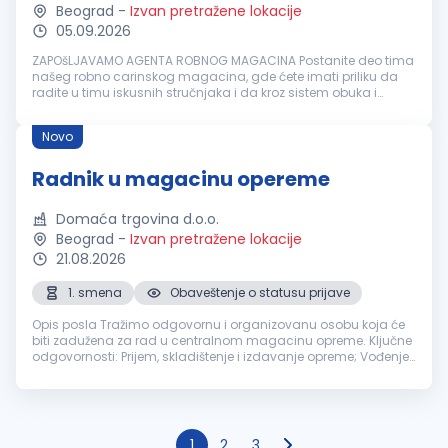
Beograd
-
Izvan pretražene lokacije
05.09.2026
ZAPOšLJAVAMO AGENTA ROBNOG MAGACINA Postanite deo tima
našeg robno carinskog magacina, gde ćete imati priliku da
radite u timu iskusnih stručnjaka i da kroz sistem obuka i
mentorstva unapređujete svoja znanja i veštine uz praćenje
svih bezbednosnih p...
Novo
Radnik u magacinu opereme
Domaća trgovina d.o.o.
Beograd
-
Izvan pretražene lokacije
21.08.2026
1. smena
Obaveštenje o statusu prijave
Opis posla Tražimo odgovornu i organizovanu osobu koja će
biti zadužena za rad u centralnom magacinu opreme. Ključne
odgovornosti: Prijem, skladištenje i izdavanje opreme; Vođenje
evidencije o ulazu i izlazu opreme; Učestvovanje u popisima
opreme; O...
1
2
3