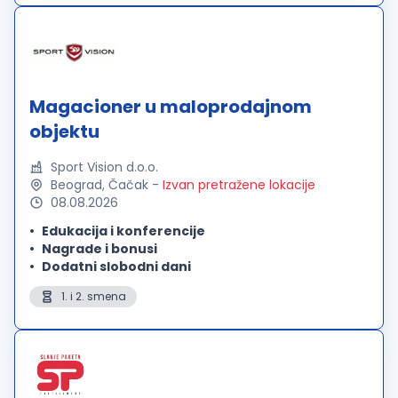
franšize. U cilju jačanja našeg...
Magacioner u maloprodajnom
objektu
Sport Vision d.o.o.
Beograd, Čačak
-
Izvan pretražene lokacije
08.08.2026
Edukacija i konferencije
Nagrade i bonusi
Dodatni slobodni dani
1. i 2. smena