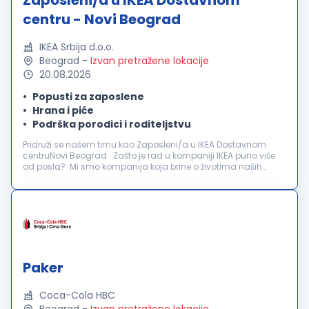
Zaposleni/a u IKEA Dostavnom
centru - Novi Beograd
IKEA Srbija d.o.o.
Beograd
-
Izvan pretražene lokacije
20.08.2026
Popusti za zaposlene
Hrana i piće
Podrška porodici i roditeljstvu
Pridruži se našem timu kao Zaposleni/a u IKEA Dostavnom
centruNovi Beograd Zašto je rad u kompaniji IKEA puno više
od posla? Mi smo kompanija koja brine o životima naših
zaposlenih. Za nas je važno da se osećaš poštovano,
prepoznato i uključeno. ...
Paker
Coca-Cola HBC