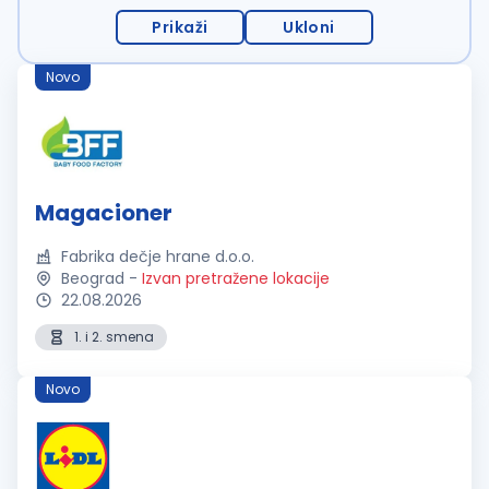
Prikaži
Ukloni
Novo
Magacioner
Fabrika dečje hrane d.o.o.
Beograd
-
Izvan pretražene lokacije
22.08.2026
1. i 2. smena
Novo