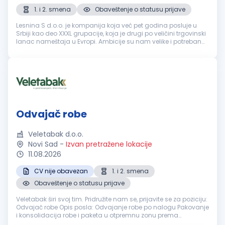
1. i 2. smena
Obaveštenje o statusu prijave
Lesnina S d.o.o. je kompanija koja već pet godina posluje u
Srbiji kao deo XXXL grupacije, koja je drugi po veličini trgovinski
lanac nameštaja u Evropi. Ambicije su nam velike i potreban
nam je tim ljudi koji će nas voditi do novih uspeha. Tražimo k...
Odvajač robe
Veletabak d.o.o.
Novi Sad
-
Izvan pretražene lokacije
11.08.2026
CV nije obavezan
1. i 2. smena
Obaveštenje o statusu prijave
Veletabak širi svoj tim. Pridružite nam se, prijavite se za poziciju:
Odvajač robe Opis posla: Odvajanje robe po nalogu Pakovanje
i konsolidacija robe i paketa u otpremnu zonu prema
transportnim rutama Strečovanje paleta i manipulacija