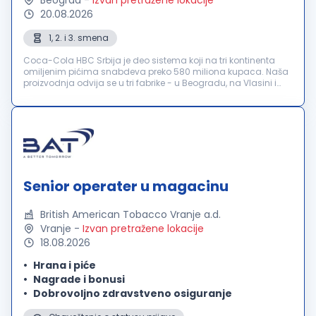
Beograd
-
Izvan pretražene lokacije
20.08.2026
1, 2. i 3. smena
Coca-Cola HBC Srbija je deo sistema koji na tri kontinenta
omiljenim pićima snabdeva preko 580 miliona kupaca. Naša
proizvodnja odvija se u tri fabrike - u Beogradu, na Vlasini i
Neresnici. Kompanija broji preko 1000 zaposlenih kojima pruža
stabilno ...
Senior operater u magacinu
British American Tobacco Vranje a.d.
Vranje
-
Izvan pretražene lokacije
18.08.2026
Hrana i piće
Nagrade i bonusi
Dobrovoljno zdravstveno osiguranje