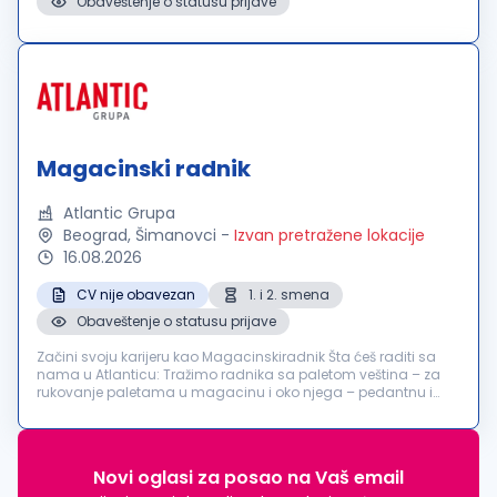
Obaveštenje o statusu prijave
Magacinski radnik
Atlantic Grupa
Beograd, Šimanovci
-
Izvan pretražene lokacije
16.08.2026
CV nije obavezan
1. i 2. smena
Obaveštenje o statusu prijave
Začini svoju karijeru kao Magacinskiradnik Šta ćeš raditi sa
nama u Atlanticu: Tražimo radnika sa paletom veština – za
rukovanje paletama u magacinu i oko njega – pedantnu i
odgovornu osobu koja će održavati naš hladni pogon
distributivnog centra...
Novi oglasi za posao na Vaš email