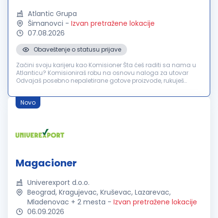
Atlantic Grupa
Šimanovci
-
Izvan pretražene lokacije
07.08.2026
Obaveštenje o statusu prijave
Začini svoju karijeru kao Komisioner Šta ćeš raditi sa nama u
Atlanticu? Komisioniraš robu na osnovu naloga za utovar
Odvajaš posebno nepaletirane gotove proizvode, rukuješ
mašinom za strečovanje, kao i utovarom i istovarom gotovih
proizvoda. Uč...
Novo
Magacioner
Univerexport d.o.o.
Beograd, Kragujevac, Kruševac, Lazarevac,
Mladenovac + 2 mesta
-
Izvan pretražene lokacije
06.09.2026