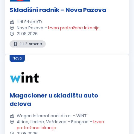
Skladišni radnik - Nova Pazova
Lidl Srbija KD
Nova Pazova
-
Izvan pretražene lokacije
21.08.2026
1. i 2. smena
Novo
Magacioner u skladištu auto
delova
Wagen International d.o.o. - WINT
Altina, Ledine, Voždovac - Beograd
-
Izvan
pretražene lokacije
21.08.2026