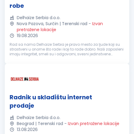
robe
Delhaize Serbia d.o.o.
Nova Pazova, Surčin | Terenski rad
-
Izvan
pretražene lokacije
19.08.2026
Rad sa nama Delhaize Serbia je pravo mesto za ljude koji su
strastveni u onome što rade i koji to rade dobro. Naši zaposleni
imaju integritet, smeli su i odgovorni, svesni jedinstvene
vrednosti koju oni imaju u zajednici u kojoj živimo. Upravo su
on...
Radnik u skladištu internet
prodaje
Delhaize Serbia d.o.o.
Beograd | Terenski rad
-
Izvan pretražene lokacije
13.08.2026