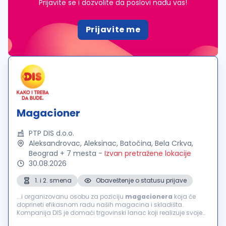
Prijavite se i dozvolite da poslovi nađu vas!
Prijavite me
Magacioner
PTP DIS d.o.o.
Aleksandrovac, Aleksinac, Batočina, Bela Crkva,
Beograd + 7 mesta
-
Izvan pretražene lokacije
30.08.2026
1. i 2. smena
Obaveštenje o statusu prijave
...i organizovanu osobu za poziciju
magacionera
koja će
doprineti efikasnom radu naših magacina i skladišta.
Kompanija DIS je domaći trgovinski lanac koji realizuje svoje
poslovne aktivnosti u domenu veleprodaje, maloprodaje i