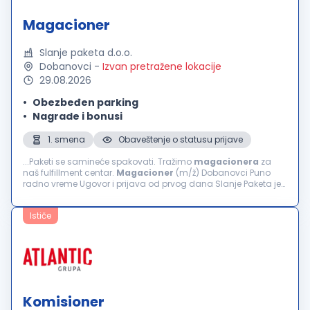
Magacioner
Slanje paketa d.o.o.
Dobanovci
-
Izvan pretražene lokacije
29.08.2026
Obezbeđen parking
Nagrade i bonusi
1. smena
Obaveštenje o statusu prijave
...Paketi se samineće spakovati. Tražimo
magacionera
za
naš fulfillment centar.
Magacioner
(m/ž) Dobanovci Puno
radno vreme Ugovor i prijava od prvog dana Slanje Paketa je
fulfillment i tehnološka kompanija za e-commerce u Srbiji i
BiH...
Ističe
Komisioner