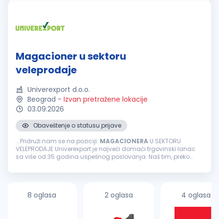
svakodnevno sarađivati sa proizvodnjom, logistikom...
Magacioner u sektoru
veleprodaje
Univerexport d.o.o.
Beograd
-
Izvan pretražene lokacije
03.09.2026
Obaveštenje o statusu prijave
...Pridruži nam se na poziciji:
MAGACIONERA
U SEKTORU
VELEPRODAJE Univerexport je najveći domaći trgovinski lanac
sa više od 35 godina uspešnog poslovanja. Naš tim, preko
3500 zaposlenih čine odgovorni, pouzdani, vedri i posvećeni
pojedinci...
8 oglasa
2 oglasa
4 oglasa