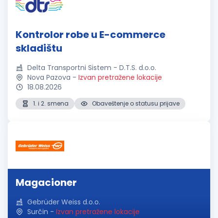
Kontrolor robe u E-commerce
skladištu
Delta Transportni Sistem - D.T.S. d.o.o.
Nova Pazova
-
Izvan pretražene lokacije
18.08.2026
1. i 2. smena
Obaveštenje o statusu prijave
Magacioner
Gebrüder Weiss d.o.o.
Surčin
-
Izvan pretražene lokacije