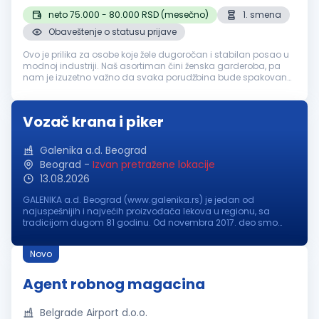
neto 75.000 - 80.000 RSD (mesečno)
1. smena
Obaveštenje o statusu prijave
Ovo je prilika za osobe koje žele dugoročan i stabilan posao u
modnoj industriji. Naš asortiman čini ženska garderoba, pa
nam je izuzetno važno da svaka porudžbina bude spakovana
sa posebnom pažnjom, urednošću i preciznošću. Opis posla:
Operativan r...
Vozač krana i piker
Galenika a.d. Beograd
Beograd
-
Izvan pretražene lokacije
13.08.2026
GALENIKA a.d. Beograd (www.galenika.rs) je jedan od
najuspešnijih i najvećih proizvođača lekova u regionu, sa
tradicijom dugom 81 godinu. Od novembra 2017. deo smo
međunarodne NC grupe (www.grouponc.net.br), jedne od
najvećih farmaceutskih korporacij...
Novo
Agent robnog magacina
Belgrade Airport d.o.o.