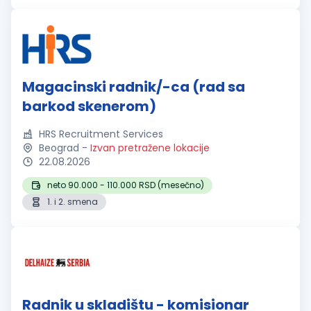
robom u sklad...
Magacinski radnik/-ca (rad sa
barkod skenerom)
HRS Recruitment Services
Beograd
-
Izvan pretražene lokacije
22.08.2026
neto 90.000 - 110.000 RSD (mesečno)
1. i 2. smena
Radnik u skladištu - komisionar