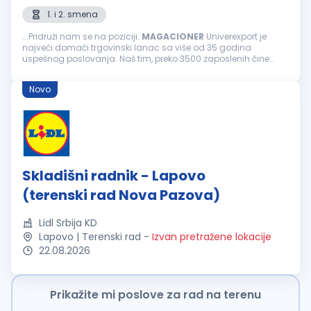
1. i 2. smena
...Pridruži nam se na poziciji:
MAGACIONER
Univerexport je
najveći domaći trgovinski lanac sa više od 35 godina
uspešnog poslovanja. Naš tim, preko 3500 zaposlenih čine
odgovorni, pouzdani, vedri i posvećeni pojedinci.
Svakodnevno težimo izvrsnosti...
Novo
Skladišni radnik - Lapovo
(terenski rad Nova Pazova)
Lidl Srbija KD
Lapovo | Terenski rad
-
Izvan pretražene lokacije
22.08.2026
Prikažite mi poslove za rad na terenu