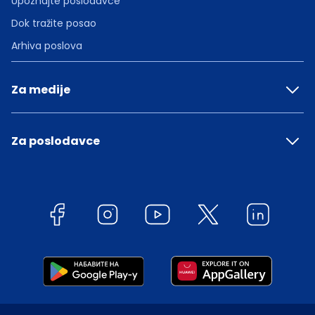
Upoznajte poslodavce
Dok tražite posao
Arhiva poslova
Za medije
Za poslodavce