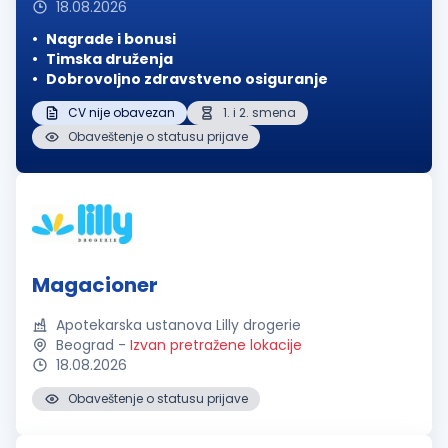
18.08.2026
Nagrade i bonusi
Timska druženja
Dobrovoljno zdravstveno osiguranje
CV nije obavezan
1. i 2. smena
Obaveštenje o statusu prijave
Magacioner
Apotekarska ustanova Lilly drogerie
Beograd
-
Izvan pretražene lokacije
18.08.2026
Obaveštenje o statusu prijave