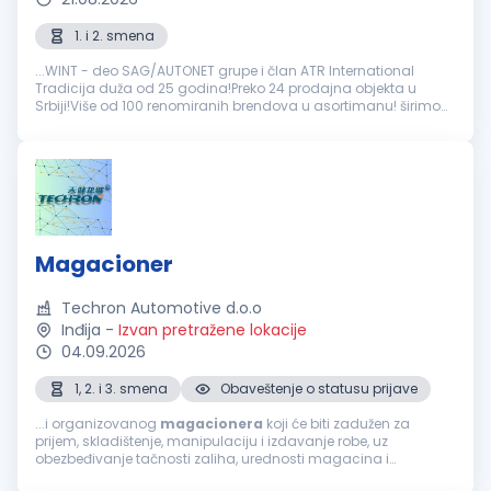
1. i 2. smena
...WINT - deo SAG/AUTONET grupe i član ATR International
Tradicija duža od 25 godina!Preko 24 prodajna objekta u
Srbiji!Više od 100 renomiranih brendova u asortimanu! širimo
tim i zapošljavamo: Pozicija:
Magacioner
u skladištu auto
delova Odgovornosti...
Magacioner
Techron Automotive d.o.o
Inđija
-
Izvan pretražene lokacije
04.09.2026
1, 2. i 3. smena
Obaveštenje o statusu prijave
...i organizovanog
magacionera
koji će biti zadužen za
prijem, skladištenje, manipulaciju i izdavanje robe, uz
obezbeđivanje tačnosti zaliha, urednosti magacina i
poštovanja svih bezbednosnih procedura. Kandidat će