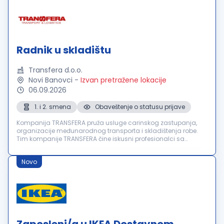
Radnik u skladištu
Transfera d.o.o.
Novi Banovci
-
Izvan pretražene lokacije
06.09.2026
1. i 2. smena
Obaveštenje o statusu prijave
Kompanija TRANSFERA pruža usluge carinskog zastupanja,
organizacije međunarodnog transporta i skladištenja robe.
Tim kompanije TRANSFERA čine iskusni profesionalci sa
višegodišnjim iskustvom u transportu i logistici. Osnovne
prednosti kompanije su ...
Novo