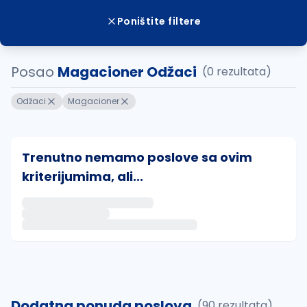
Poništite filtere
Posao
Magacioner Odžaci
(0 rezultata)
Odžaci
Magacioner
Trenutno nemamo poslove sa ovim
kriterijumima, ali...
Ako sačuvate ovu pretragu, obavestićemo vas putem 
uvajte pretragu
Dodatna ponuda poslova
(90 rezultata)