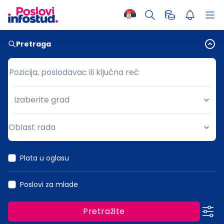
Pretraga
Pozicija, poslodavac ili ključna reč
Pozicija, poslodavac ili ključna reč
Izaberite grad
Grad
Oblast rada
Oblast rada
Plata u oglasu
Poslovi za mlade
Pretražite