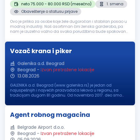
neto 75.000 - 80.000 RSD (mesečno)
1. smena
Obaveštenje o statusu prijave
Ovo je prilika za osobe koje žele dugoročan i stabilan posao u
modnoj industriji. Naš asortiman čini ženska garderoba, pa
nam je izuzetno važno da svaka porudžbina bude spakovana
sa posebnom pažnjom, urednošću i preciznošću. Opis posla:
Operativan r...
Vozač krana i piker
Galenika a.d. Beograd
Beograd
-
Izvan pretražene lokacije
13.08.2026
GALENIKA a.d. Beograd (www.galenika.rs) je jedan od
najuspešnijih i najvećih proizvođača lekova u regionu, sa
tradicijom dugom 81 godinu. Od novembra 2017. deo smo
međunarodne NC grupe (www.grouponc.net.br), jedne od
najvećih farmaceutskih korporacij...
Agent robnog magacina
Belgrade Airport d.o.o.
Beograd
-
Izvan pretražene lokacije
05.09.2026