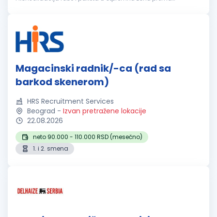
transportnim rutama Strečovanje paleta i manipulacija
robom u sklad...
Magacinski radnik/-ca (rad sa
barkod skenerom)
HRS Recruitment Services
Beograd
-
Izvan pretražene lokacije
22.08.2026
neto 90.000 - 110.000 RSD (mesečno)
1. i 2. smena