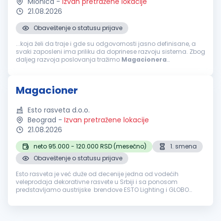
Mionica
-
Izvan pretražene lokacije
21.08.2026
Obaveštenje o statusu prijave
...koja želi da traje i gde su odgovornosti jasno definisane, a
svaki zaposleni ima priliku da doprinese razvoju sistema. Zbog
daljeg razvoja poslovanja tražimo
Magacionera
marketinškog materijala. Misija pozicije Glavna misija
Magacionera
marketinškog...
Magacioner
Esto rasveta d.o.o.
Beograd
-
Izvan pretražene lokacije
21.08.2026
neto 95.000 - 120.000 RSD (mesečno)
1. smena
Obaveštenje o statusu prijave
Esto rasveta je već duže od decenije jedna od vodećih
veleprodaja dekorativne rasvete u Srbiji i sa ponosom
predstavljamo austrijske brendove ESTO Lighting i GLOBO
Lighting, čiji smo zvanični distributeri za tržište Srbije, pridruži se
našem rastuće...