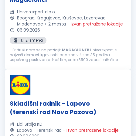
Univerexport d.o.o.
Beograd, Kragujevac, Kruševac, Lazarevac,
Mladenovac + 2 mesta
-
Izvan pretražene lokacije
06.09.2026
1. i 2. smena
...Pridruži nam se na poziciji:
MAGACIONER
Univerexport je
najveći domaći trgovinski lanac sa više od 35 godina
uspešnog poslovanja. Naš tim, preko 3500 zaposlenih čine
odgovorni, pouzdani, vedri i posvećeni pojedinci.
Svakodnevno težimo izvrsnosti...
Skladišni radnik - Lapovo
(terenski rad Nova Pazova)
Lidl Srbija KD
Lapovo | Terenski rad
-
Izvan pretražene lokacije