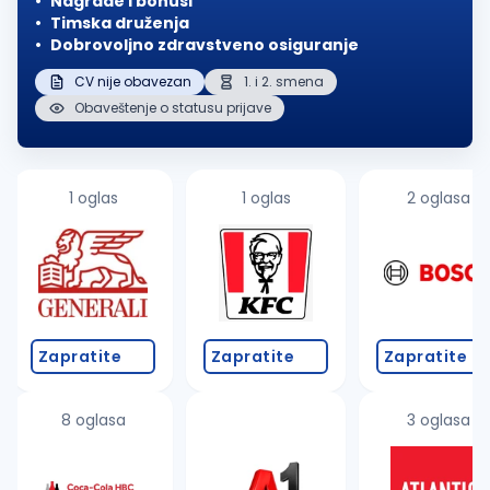
Nagrade i bonusi
Timska druženja
Dobrovoljno zdravstveno osiguranje
CV nije obavezan
1. i 2. smena
Obaveštenje o statusu prijave
1 oglas
1 oglas
2 oglasa
Zapratite
Zapratite
Zapratite
8 oglasa
3 oglasa