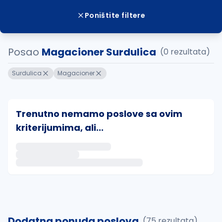
Poništite filtere
Posao
Magacioner Surdulica
(0 rezultata)
Surdulica
Magacioner
Trenutno nemamo poslove sa ovim
kriterijumima, ali...
Ako sačuvate ovu pretragu, obavestićemo vas putem 
uvajte pretragu
Dodatna ponuda poslova
(75 rezultata)