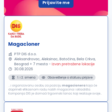
Prijavite me
Magacioner
PTP DIS d.o.o.
Aleksandrovac, Aleksinac, Batočina, Bela Crkva,
Beograd + 7 mesta
-
Izvan pretražene lokacije
30.08.2026
1. i 2. smena
Obaveštenje o statusu prijave
...i organizovanu osobu za poziciju
magacionera
koja će
doprineti efikasnom radu naših magacina i skladišta.
Kompanija DIS je domaći trgovinski lanac koji realizuje svoje
poslovne aktivnosti u domenu veleprodaje, maloprodaje i
franšize. U cilju jačanja našeg...