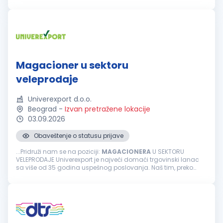
poštovanja svih bezbednosnih procedura. Kandidat će
svakodnevno sarađivati sa proizvodnjom, logistikom...
Magacioner u sektoru
veleprodaje
Univerexport d.o.o.
Beograd
-
Izvan pretražene lokacije
03.09.2026
Obaveštenje o statusu prijave
...Pridruži nam se na poziciji:
MAGACIONERA
U SEKTORU
VELEPRODAJE Univerexport je najveći domaći trgovinski lanac
sa više od 35 godina uspešnog poslovanja. Naš tim, preko
3500 zaposlenih čine odgovorni, pouzdani, vedri i posvećeni
pojedinci...