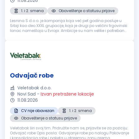
11.08.2026
1. i 2. smena
Obaveštenje o statusu prijave
Lesnina S d.o.o. je kompanija koja već pet godina posluje u
Srbiji kao deo XXXL grupacije, koja je drugi po veličini trgovinski
lanac nameštaja u Evropi. Ambicije su nam velike i potreban
nam je tim ljudi koji će nas voditi do novih uspeha. Tražimo k...
Odvajač robe
Veletabak d.o.o.
Novi Sad
-
Izvan pretražene lokacije
11.08.2026
CV nije obavezan
1. i 2. smena
Obaveštenje o statusu prijave
Veletabak širi svoj tim. Pridružite nam se, prijavite se za poziciju:
Odvajač robe Opis posla: Odvajanje robe po nalogu Pakovanje
i konsolidacija robe i paketa u otpremnu zonu prema