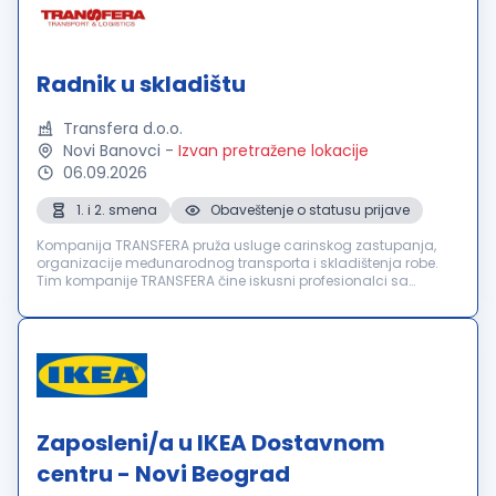
Radnik u skladištu
Transfera d.o.o.
Novi Banovci
-
Izvan pretražene lokacije
06.09.2026
1. i 2. smena
Obaveštenje o statusu prijave
Kompanija TRANSFERA pruža usluge carinskog zastupanja,
organizacije međunarodnog transporta i skladištenja robe.
Tim kompanije TRANSFERA čine iskusni profesionalci sa
višegodišnjim iskustvom u transportu i logistici. Osnovne
prednosti kompanije su ...
Zaposleni/a u IKEA Dostavnom
centru - Novi Beograd