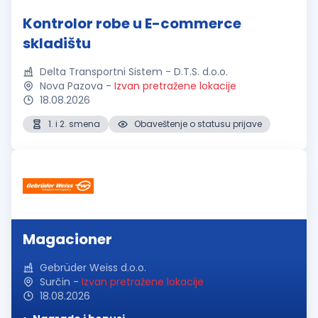
Kontrolor robe u E-commerce
skladištu
Delta Transportni Sistem - D.T.S. d.o.o.
Nova Pazova
-
Izvan pretražene lokacije
18.08.2026
1. i 2. smena
Obaveštenje o statusu prijave
Magacioner
Gebrüder Weiss d.o.o.
Surčin
-
Izvan pretražene lokacije
18.08.2026