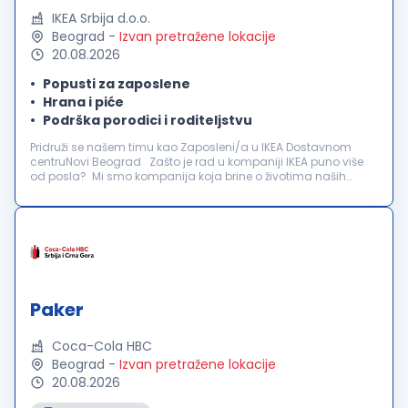
IKEA Srbija d.o.o.
Beograd
-
Izvan pretražene lokacije
20.08.2026
Popusti za zaposlene
Hrana i piće
Podrška porodici i roditeljstvu
Pridruži se našem timu kao Zaposleni/a u IKEA Dostavnom
centruNovi Beograd Zašto je rad u kompaniji IKEA puno više
od posla? Mi smo kompanija koja brine o životima naših
zaposlenih. Za nas je važno da se osećaš poštovano,
prepoznato i uključeno. ...
Paker
Coca-Cola HBC
Beograd
-
Izvan pretražene lokacije
20.08.2026