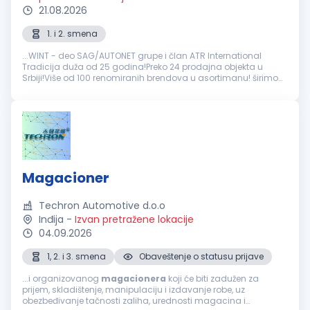
21.08.2026
1. i 2. smena
...WINT - deo SAG/AUTONET grupe i član ATR International
Tradicija duža od 25 godina!Preko 24 prodajna objekta u
Srbiji!Više od 100 renomiranih brendova u asortimanu! širimo
tim i zapošljavamo: Pozicija:
Magacioner
u skladištu auto
delova Odgovornosti...
Magacioner
Techron Automotive d.o.o
Inđija
-
Izvan pretražene lokacije
04.09.2026
1, 2. i 3. smena
Obaveštenje o statusu prijave
...i organizovanog
magacionera
koji će biti zadužen za
prijem, skladištenje, manipulaciju i izdavanje robe, uz
obezbeđivanje tačnosti zaliha, urednosti magacina i