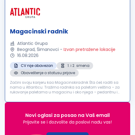
Magacinski radnik
Atlantic Grupa
Beograd, Šimanovci
-
Izvan pretražene lokacije
16.08.2026
CV nije obavezan
1. i 2. smena
Obaveštenje o statusu prijave
Začini svoju karijeru kao Magacinskiradnik Šta ćeš raditi sa
nama u Atlanticu: Tražimo radnika sa paletom veština – za
rukovanje paletama u magacinu i oko njega – pedantnu i
odgovornu osobu koja će održavati naš hladni pogon
distributivnog centra...
Novi oglasi za posao na Vaš email
Prijavite se i dozvolite da poslovi nađu vas!