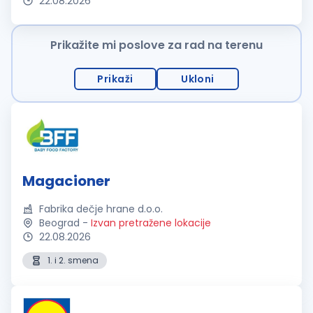
22.08.2026
Prikažite mi poslove za rad na terenu
Prikaži
Ukloni
Magacioner
Fabrika dečje hrane d.o.o.
Beograd
-
Izvan pretražene lokacije
22.08.2026
1. i 2. smena