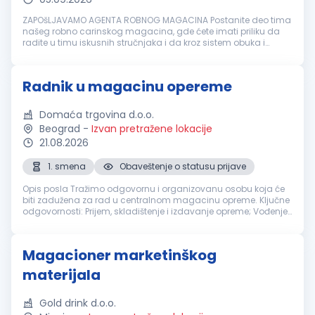
ZAPOšLJAVAMO AGENTA ROBNOG MAGACINA Postanite deo tima
našeg robno carinskog magacina, gde ćete imati priliku da
radite u timu iskusnih stručnjaka i da kroz sistem obuka i
mentorstva unapređujete svoja znanja i veštine uz praćenje
svih bezbednosnih p...
Radnik u magacinu opereme
Domaća trgovina d.o.o.
Beograd
-
Izvan pretražene lokacije
21.08.2026
1. smena
Obaveštenje o statusu prijave
Opis posla Tražimo odgovornu i organizovanu osobu koja će
biti zadužena za rad u centralnom magacinu opreme. Ključne
odgovornosti: Prijem, skladištenje i izdavanje opreme; Vođenje
evidencije o ulazu i izlazu opreme; Učestvovanje u popisima
opreme; O...
Magacioner marketinškog
materijala
Gold drink d.o.o.