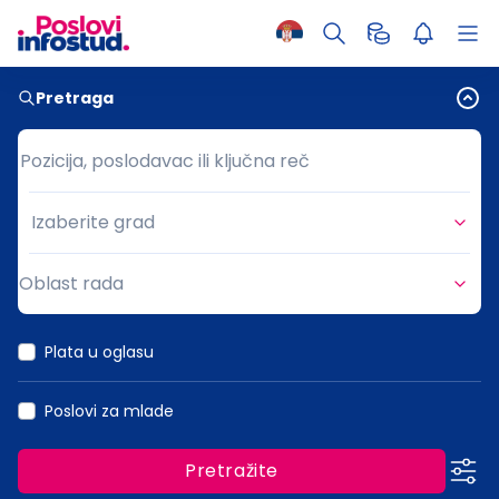
Pretraga
Pozicija, poslodavac ili ključna reč
Pozicija, poslodavac ili ključna reč
Izaberite grad
Grad
Oblast rada
Oblast rada
Plata u oglasu
Poslovi za mlade
Pretražite