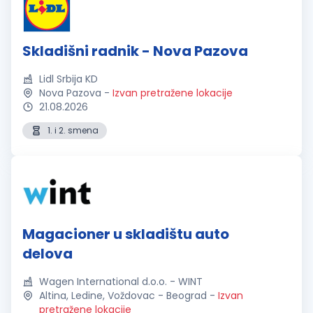
Skladišni radnik - Nova Pazova
Lidl Srbija KD
Nova Pazova
-
Izvan pretražene lokacije
21.08.2026
1. i 2. smena
Magacioner u skladištu auto
delova
Wagen International d.o.o. - WINT
Altina, Ledine, Voždovac - Beograd
-
Izvan
pretražene lokacije