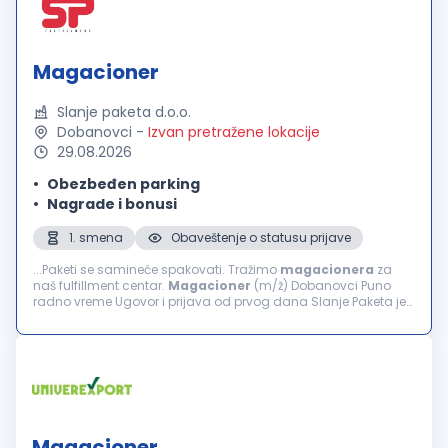
Magacioner
Slanje paketa d.o.o.
Dobanovci
-
Izvan pretražene lokacije
29.08.2026
Obezbeđen parking
Nagrade i bonusi
1. smena
Obaveštenje o statusu prijave
...Paketi se samineće spakovati. Tražimo
magacionera
za
naš fulfillment centar.
Magacioner
(m/ž) Dobanovci Puno
radno vreme Ugovor i prijava od prvog dana Slanje Paketa je
fulfillment i tehnološka kompanija za e-commerce u Srbiji i
BiH...
Magacioner