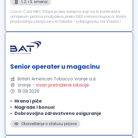
1, 2. i 3. smena
Coca-Cola HBC Srbija je deo sistema koji na tri kontinenta
omiljenim pićima snabdeva preko 580 miliona kupaca. Naša
proizvodnja odvija se u tri fabrike - u Beogradu, na Vlasini i
Neresnici. Kompanija broji preko 1000 zaposlenih kojima pruža
stabilno ...
Senior operater u magacinu
British American Tobacco Vranje a.d.
Vranje
-
Izvan pretražene lokacije
18.08.2026
Hrana i piće
Nagrade i bonusi
Dobrovoljno zdravstveno osiguranje
Obaveštenje o statusu prijave