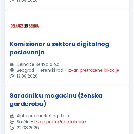
13.08.2026
Komisionar u sektoru digitalnog
poslovanja
Delhaize Serbia d.o.o.
Beograd | Terenski rad
-
Izvan pretražene lokacije
13.08.2026
Saradnik u magacinu (ženska
garderoba)
Alphapro marketing d.o.o.
Surčin
-
Izvan pretražene lokacije
22.08.2026