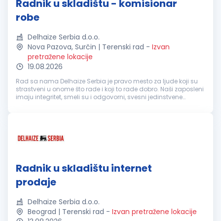
Radnik u skladištu - komisionar
robe
Delhaize Serbia d.o.o.
Nova Pazova, Surčin | Terenski rad
-
Izvan
pretražene lokacije
19.08.2026
Rad sa nama Delhaize Serbia je pravo mesto za ljude koji su
strastveni u onome što rade i koji to rade dobro. Naši zaposleni
imaju integritet, smeli su i odgovorni, svesni jedinstvene
vrednosti koju oni imaju u zajednici u kojoj živimo. Upravo su
on...
Radnik u skladištu internet
prodaje
Delhaize Serbia d.o.o.
Beograd | Terenski rad
-
Izvan pretražene lokacije