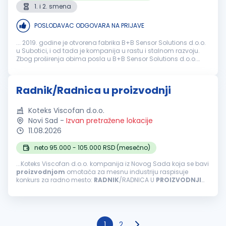
1. i 2. smena
POSLODAVAC ODGOVARA NA PRIJAVE
... 2019. godine je otvorena fabrika B+B Sensor Solutions d.o.o.
u Subotici, i od tada je kompanija u rastu i stalnom razvoju.
Zbog proširenja obima posla u B+B Sensor Solutions d.o.o.
Subotica tražimo osobu za poziciju: Operater u
proizvodnji
...
Radnik/Radnica u proizvodnji
Koteks Viscofan d.o.o.
Novi Sad
-
Izvan pretražene lokacije
11.08.2026
neto 95.000 - 105.000 RSD (mesečno)
...Koteks Viscofan d.o.o. kompanija iz Novog Sada koja se bavi
proizvodnjom
omotača za mesnu industriju raspisuje
konkurs za radno mesto:
RADNIK
/RADNICA U
PROIZVODNJI
Uslovi: Minimum završena osnovna škola Smenski rad u
proizvodnom pogonu - rad...
1
2