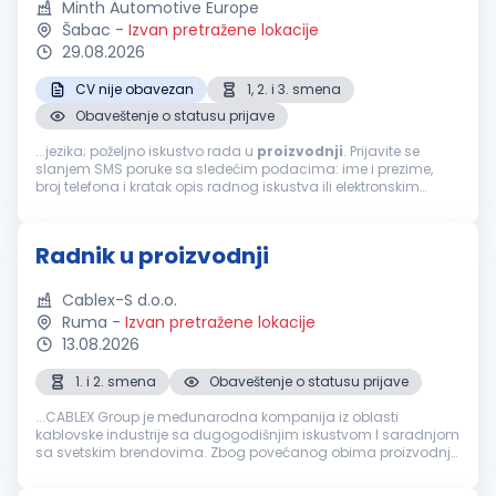
Minth Automotive Europe
Šabac
-
Izvan pretražene lokacije
29.08.2026
CV nije obavezan
1, 2. i 3. smena
Obaveštenje o statusu prijave
...jezika; poželjno iskustvo rada u
proizvodnji
. Prijavite se
slanjem SMS poruke sa sledećim podacima: ime i prezime,
broj telefona i kratak opis radnog iskustva ili elektronskim
putem. Kontaktiraćemo Vas radi zakazivanja razgovora.
Pošaljite...
Radnik u proizvodnji
Cablex-S d.o.o.
Ruma
-
Izvan pretražene lokacije
13.08.2026
1. i 2. smena
Obaveštenje o statusu prijave
...CABLEX Group je međunarodna kompanija iz oblasti
kablovske industrije sa dugogodišnjim iskustvom I saradnjom
sa svetskim brendovima. Zbog povećanog obima proizvodnje,
kompaniji Cablex-S d.o.o. potrebno je 10 izvršilaca (m/ž) za
rad u
proizvodnji
...