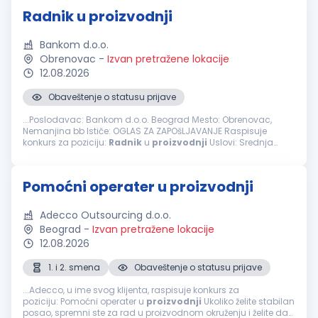
Radnik u proizvodnji
Bankom d.o.o.
Obrenovac
-
Izvan pretražene lokacije
12.08.2026
Obaveštenje o statusu prijave
...Poslodavac: Bankom d.o.o. Beograd Меsto: Obrenovac,
Nemanjina bb Ističe: OGLAS ZA ZAPOšLJAVANJE Raspisuje
konkurs za poziciju:
Radnik
u
proizvodnji
Uslovi: Srednja
školska sprema Poželjno iskustvo u
proizvodnji
Spremnost za
rad u smenama Poznavanje...
Pomoćni operater u proizvodnji
Adecco Outsourcing d.o.o.
Beograd
-
Izvan pretražene lokacije
12.08.2026
1. i 2. smena
Obaveštenje o statusu prijave
...Adecco, u ime svog klijenta, raspisuje konkurs za
poziciju: Pomoćni operater u
proizvodnji
Ukoliko želite stabilan
posao, spremni ste za rad u proizvodnom okruženju i želite da