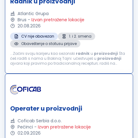
Radnik u proizvodnji
Atlantic Grupa
Brus
-
Izvan pretražene lokacije
20.08.2026
CV nije obavezan
1. i 2. smena
Obaveštenje o statusu prijave
...Začini svoju karijeru kao sezonski
radnik
u
proizvodnji
Šta
ćeš raditi s nama u Bakinoj Tajni: učestvuješ u
proizvodnji
ajvara koji pravimo po tradicionalnoj recepturi; radiš na
pripremi i obradi paprike; doprineseš kvalitetu proizvoda;
radiš...
Operater u proizvodnji
Coficab Serbia d.o.o.
Pećinci
-
Izvan pretražene lokacije
02.09.2026