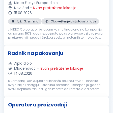
Nidec Elesys Europe d.o.o.
Novi Sad
-
Izvan pretražene lokacije
15.08.2026
1, 2. i 3. smena
Obaveštenje o statusu prijave
...NIDEC Corporation je japanska multinacionalna kompanija
osnovana 1973. godine, poznata po svojoj ekspertizi u razvoju,
proizvodnji
i prodaji širokog spektra motornih tehnologija.
Njena ponuda obuhvata male precizne motore, automobilske
motore...
Radnik na pakovanju
Alpla d.o.o.
Mladenovac
-
Izvan pretražene lokacije
14.08.2026
U kompaniji ALPLA, ljudi sa ličnošću pokreću stvari. Donesite
svoje ideje i energiju u stabilnu porodičnu kompaniju gde se
svaki doprinos računa i gde možete da rastete, a da pritom
ostanete svoji. Zadaci radnog mesta Tražimo ljude koji žele da
ostav...
Operater u proizvodnji