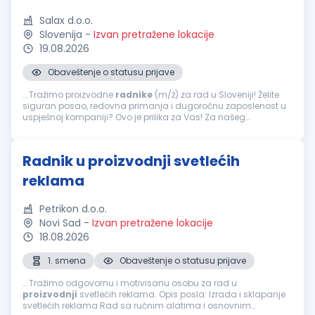
Salax d.o.o.
Slovenija
-
Izvan pretražene lokacije
19.08.2026
Obaveštenje o statusu prijave
...Tražimo proizvodne
radnike
(m/ž) za rad u Sloveniji! Želite
siguran posao, redovna primanja i dugoročnu zaposlenost u
uspješnoj kompaniji? Ovo je prilika za Vas! Za našeg
poslovnog partnera, renomiranu kompaniju iz automobilske
industrije...
Radnik u proizvodnji svetlećih
reklama
Petrikon d.o.o.
Novi Sad
-
Izvan pretražene lokacije
18.08.2026
1. smena
Obaveštenje o statusu prijave
...Tražimo odgovornu i motivisanu osobu za rad u
proizvodnji
svetlećih reklama. Opis posla: Izrada i sklapanje
svetlećih reklama Rad sa ručnim alatima i osnovnim