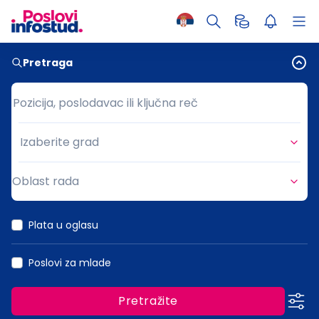
Pretraga
Pozicija, poslodavac ili ključna reč
Pozicija, poslodavac ili ključna reč
Izaberite grad
Grad
Oblast rada
Oblast rada
Plata u oglasu
Poslovi za mlade
Pretražite