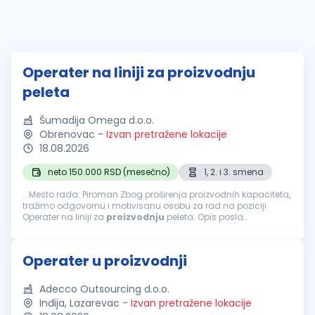
Operater na liniji za proizvodnju
peleta
Šumadija Omega d.o.o.
Obrenovac
-
Izvan pretražene lokacije
18.08.2026
neto 150.000 RSD (mesečno)
1, 2. i 3. smena
...Mesto rada: Piroman Zbog proširenja proizvodnih kapaciteta,
tražimo odgovornu i motivisanu osobu za rad na poziciji
Operater na liniji za
proizvodnju
peleta. Opis posla
Upravljanje i nadzor rada linije za
proizvodnju
peleta.
Praćenje parametara...
Operater u proizvodnji
Adecco Outsourcing d.o.o.
Inđija, Lazarevac
-
Izvan pretražene lokacije