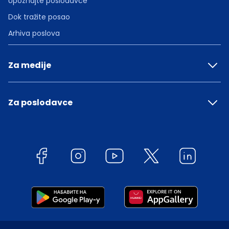
Upoznajte poslodavce
Dok tražite posao
Arhiva poslova
Za medije
Za poslodavce