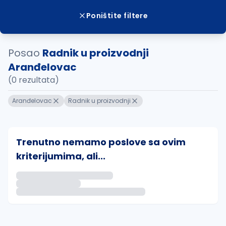
Poništite filtere
Posao
Radnik u proizvodnji
Aranđelovac
(0 rezultata)
Aranđelovac
Radnik u proizvodnji
Trenutno nemamo poslove sa ovim
kriterijumima, ali...
Ako sačuvate ovu pretragu, obavestićemo vas putem 