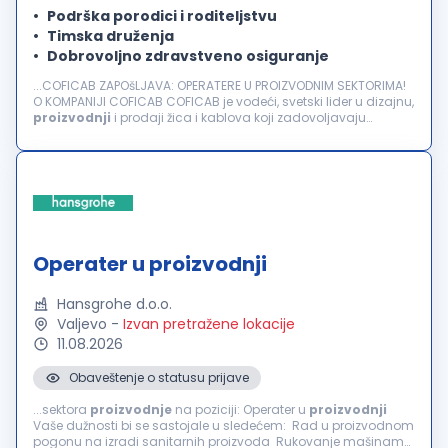
Podrška porodici i roditeljstvu
Timska druženja
Dobrovoljno zdravstveno osiguranje
...COFICAB ZAPOšLJAVA: OPERATERE U PROIZVODNIM SEKTORIMA!
O KOMPANIJI COFICAB COFICAB je vodeći, svetski lider u dizajnu,
proizvodnji
i prodaji žica i kablova koji zadovoljavaju
najzahtevnije standarde u automobilskoj industriji. Kompanija
COFICAB...
Operater u proizvodnji
Hansgrohe d.o.o.
Valjevo
-
Izvan pretražene lokacije
11.08.2026
Obaveštenje o statusu prijave
...sektora
proizvodnje
na poziciji: Operater u
proizvodnji
Vaše dužnosti bi se sastojale u sledećem: Rad u proizvodnom
pogonu na izradi sanitarnih proizvoda Rukovanje mašinama