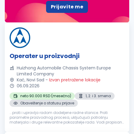
Prijavite me
Operater u proizvodnji
Huizhong Automobile Chassis System Europe
Limited Company
Kać, Novi Sad
-
Izvan pretražene lokacije
06.09.2026
neto 90.000 RSD (mesečno)
1, 2. i 3. smena
Obaveštenje o statusu prijave
...prati i upravlja radom dodeljene radne stanice. Prati
parametre proizvodnog procesa, uključujući potrošnju
materijala i druge relevantne pokazatelje rada. Vodi propisanu
evidenciju o toku
proizvodnje
(kontrolne liste, radne
evidencije i slično...