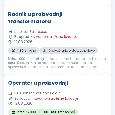
steknete nova znanja i veštine, pozivamo Vas da se prijavite.
Opis...
Radnik u proizvodnji
transformatora
Kolektor Etra d.o.o.
Beograd
-
Izvan pretražene lokacije
12.08.2026
1. i 2. smena
Obaveštenje o statusu prijave
Uslovi: SSS - tehničkog usmerenja (mašinska, elektro ili srodna
struka) bez obzira na radno iskustvo komunikativnost i
sposobnost za timski rad spremnost za rad u smenama
spremnost za povremeni rad na terenu zdravstvena
sposobnost za rad u fabrici ...
Operater u proizvodnji
B+B Sensor Solutions d.o.o.
Subotica
-
Izvan pretražene lokacije
12.08.2026
neto 75.000 - 80.000 RSD (mesečno)