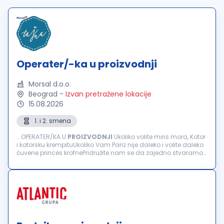
Operater/-ka u proizvodnji
Morsal d.o.o.
Beograd
-
Izvan pretražene lokacije
15.08.2026
1. i 2. smena
...OPERATER/KA U
PROIZVODNJI
Ukoliko volite miris mora, Kotor
i kotorsku krempituUkoliko Vam Pariz nije daleko i volite daleko
čuvene princes krofnePridružite nam se da zajedno stvaramo
nešto sasvim drugačije Zajedno sa nama stvaraćeš
jedinstvene...