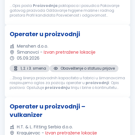
...Opis posla
Proizvodnja
poklopaca i posudica Pakovanje
gotovog proizvoda Održavanje higijene mašine i radnog
prostora Profil kandidata Posvećenost i odgovornost
Orijentisanost ka rezultatima Od nas možete da očekujete
Zaradu...
Operater u proizvodnji
Menshen d.o.o.
Šimanovci
-
Izvan pretražene lokacije
05.09.2026
1, 2. i 3. smena
Obaveštenje o statusu prijave
...Zbog širenja proizvodnih kapaciteta u fabrici u šimanovcima
raspisujemo oglas za poziciju operater u
proizvodnji
: Opis
poslova: Opslužuje
proizvodnju
liniju i brine o kontinuitetu
proizvodnje
Vodi računa oko kvaliteta proizvoda shodno
kompanijskim...
Operater u proizvodnji –
vulkanizer
H.T. & L. Fitting Serbia d.o.o.
Kragujevac
-
Izvan pretražene lokacije