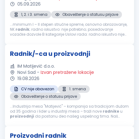
05.09.2026
1, 2. i 3. smena
Obaveštenje o statusu prijave
...minimum I – II stepen stručne spreme, osnovno obrazovanje,
NK
radnik
; radno iskustvo: nije potrebno; posedovanje
vozačke dozvole B kategorije Uslovi rada: radno iskustvo nije
neophodno tražimo motivisane kandidate za rad u tri smene...
Radnik/-ca u proizvodnji
IM Matijević d.o.o.
Novi Sad
-
Izvan pretražene lokacije
19.08.2026
CV nije obavezan
1. smena
Obaveštenje o statusu prijave
...Industrija mesa "Matijević" – kompanija sa tradicijom dužom
od 35 godina i lider u industriji mesa – traži nove
radnike
u
proizvodnji
da postanu deo našeg uspešnog tima. Naš
brend je sinonim za kvalitet i sigurnost, a naši zaposleni...
Proizvodni radnik