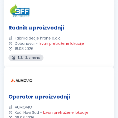
Radnik u proizvodnji
Fabrika dečje hrane d.o.o.
Dobanovci
-
Izvan pretražene lokacije
18.08.2026
1, 2. i 3. smena
Operater u proizvodnji
AUMOVIO
Kać, Novi Sad
-
Izvan pretražene lokacije
26.08.2026