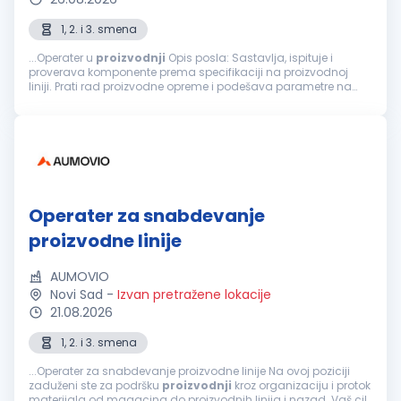
1, 2. i 3. smena
...Operater u
proizvodnji
Opis posla: Sastavlja, ispituje i
proverava komponente prema specifikaciji na proizvodnoj
liniji. Prati rad proizvodne opreme i podešava parametre na
automatizovanim i poluatomatizovanim uređajima u skladu...
Operater za snabdevanje
proizvodne linije
AUMOVIO
Novi Sad
-
Izvan pretražene lokacije
21.08.2026
1, 2. i 3. smena
...Operater za snabdevanje proizvodne linije Na ovoj poziciji
zaduženi ste za podršku
proizvodnji
kroz organizaciju i protok
materijala od magacina do proizvodnih linija i nazad. Vaš cilj