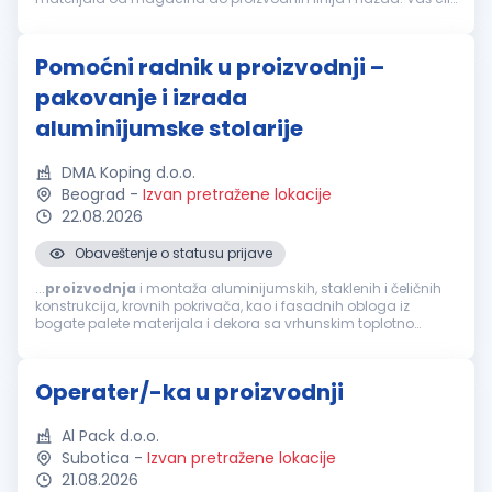
je da obezbedite da
proizvodnja
u svakom trenutku ima...
Pomoćni radnik u proizvodnji –
pakovanje i izrada
aluminijumske stolarije
DMA Koping d.o.o.
Beograd
-
Izvan pretražene lokacije
22.08.2026
Obaveštenje o statusu prijave
...
proizvodnja
i montaža aluminijumskih, staklenih i čeličnih
konstrukcija, krovnih pokrivača, kao i fasadnih obloga iz
bogate palete materijala i dekora sa vrhunskim toplotno
izolacionim osobinama, koji predstavljaju opšti trend razvoja
modernog građevinarstva...
Operater/-ka u proizvodnji
Al Pack d.o.o.
Subotica
-
Izvan pretražene lokacije
21.08.2026