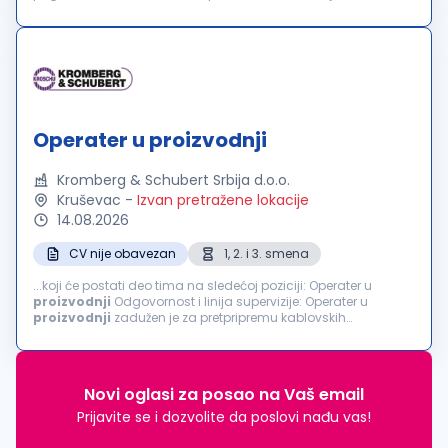
i proizvodnom opremom uz prethodnu obuku, uz
podešavanje...
Operater u proizvodnji
Kromberg & Schubert Srbija d.o.o.
Kruševac
-
Izvan pretražene lokacije
14.08.2026
CV nije obavezan
1, 2. i 3. smena
...koji će postati deo tima na sledećoj poziciji: Operater u
proizvodnji
Odgovornost i linija supervizije: Operater u
proizvodnji
zadužen je za pretpripremu kablovskih
komponenti i sklapanje gotovih automobilskih kablova ili
poluproizvoda. Obavlja poslove vezane...
Novi oglasi za posao na Vaš email
Prijavite se i dozvolite da poslovi nađu vas!