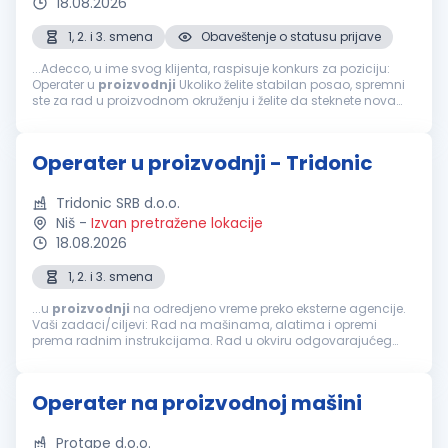
18.08.2026
1, 2. i 3. smena
Obaveštenje o statusu prijave
...Adecco, u ime svog klijenta, raspisuje konkurs za poziciju:
Operater u
proizvodnji
Ukoliko želite stabilan posao, spremni
ste za rad u proizvodnom okruženju i želite da steknete nova
znanja i veštine, pozivamo Vas da se prijavite. Opis posla...
Operater u proizvodnji - Tridonic
Tridonic SRB d.o.o.
Niš
-
Izvan pretražene lokacije
18.08.2026
1, 2. i 3. smena
...u
proizvodnji
na odredjeno vreme preko eksterne agencije.
Vaši zadaci/ciljevi: Rad na mašinama, alatima i opremi
prema radnim instrukcijama. Rad u okviru odgovarajućeg
proizvodnog tima. Praćenje kvaliteta izlaznih proizvoda, i
obezbeđivanje njihove...
Operater na proizvodnoj mašini
Protape d.o.o.