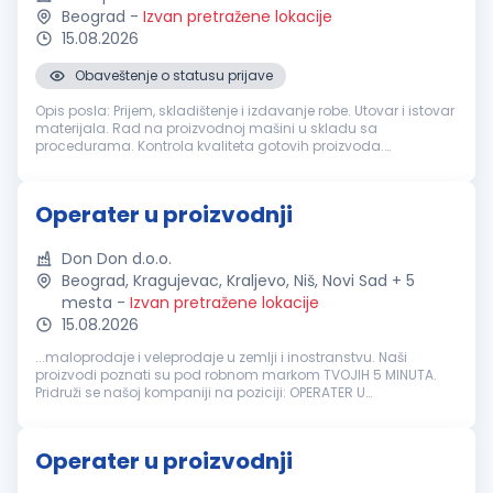
Beograd
-
Izvan pretražene lokacije
15.08.2026
Obaveštenje o statusu prijave
Opis posla: Prijem, skladištenje i izdavanje robe. Utovar i istovar
materijala. Rad na proizvodnoj mašini u skladu sa
procedurama. Kontrola kvaliteta gotovih proizvoda.
Održavanje urednosti radnog prostora i poštovanje pravila
bezbednosti na radu. ...
Operater u proizvodnji
Don Don d.o.o.
Beograd, Kragujevac, Kraljevo, Niš, Novi Sad + 5
mesta
-
Izvan pretražene lokacije
15.08.2026
...maloprodaje i veleprodaje u zemlji i inostranstvu. Naši
proizvodi poznati su pod robnom markom TVOJIH 5 MINUTA.
Pridruži se našoj kompaniji na poziciji: OPERATER U
PROIZVODNJI
Potrebne kvalifikacije i profil kandidata: Radno
iskustvo u pekarstvu...
Operater u proizvodnji