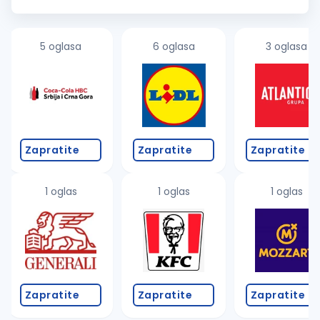
mašinama Povezivanje i rad sa instalacijama slabe struje
(LED rasveta, napajanja...
5 oglasa
6 oglasa
3 oglasa
Zapratite
Zapratite
Zapratite
1 oglas
1 oglas
1 oglas
Zapratite
Zapratite
Zapratite