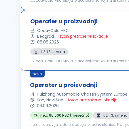
...Coca-Cola HBC Srbija je deo sistema koji na tri kon
- u Beogradu, na Vlasini i Neresnici. Kompanija broji pre
Operater u proizvodnji
Coca-Cola HBC
Beograd
-
Izvan pretražene lokacije
08.08.2026
1, 2. i 3. smena
...Coca-Cola HBC Srbija je deo sistema koji na tri kon
- u Beogradu, na Vlasini i Neresnici. Kompanija broji pre
Novo
Operater u proizvodnji
Huizhong Automobile Chassis System Europe
Kać, Novi Sad
-
Izvan pretražene lokacije
06.09.2026
neto 90.000 RSD (mesečno)
1, 2. i 3. smena
...prati i upravlja radom dodeljene radne stanice. Prati