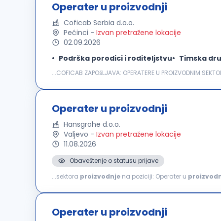
Operater u proizvodnji
Coficab Serbia d.o.o.
Pećinci
-
Izvan pretražene lokacije
02.09.2026
Podrška porodici i roditeljstvu
Timska dru
...COFICAB ZAPOšLJAVA: OPERATERE U PROIZVODNIM SEKTORI
kablova koji zadovoljavaju najzahtevnije standarde u au
Operater u proizvodnji
Hansgrohe d.o.o.
Valjevo
-
Izvan pretražene lokacije
11.08.2026
Obaveštenje o statusu prijave
...sektora
proizvodnje
na poziciji: Operater u
proizvodn
proizvoda Rukovanje mašinama i proizvodnom opremom
Operater u proizvodnji