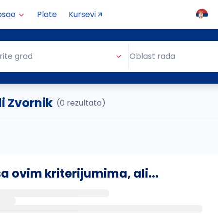
osao
Plate
Kursevi
Oblast rada
rite grad
Oblast rada
i Zvornik
(0 rezultata)
ovim kriterijumima, ali...
s putem email-a kada se pojave novi poslovi.