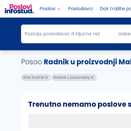
Poslovi
Poslodavci
Dok tražite p
Pozicija, poslodavac ili ključna reč
Izabe
Pozicija, poslodavac ili ključna reč
Grad
Posao
Radnik u proizvodnji Mal
Mali Zvornik
Radnik u proizvodnji
Trenutno nemamo poslove sa 
Ako sačuvate ovu pretragu, obavestićemo va