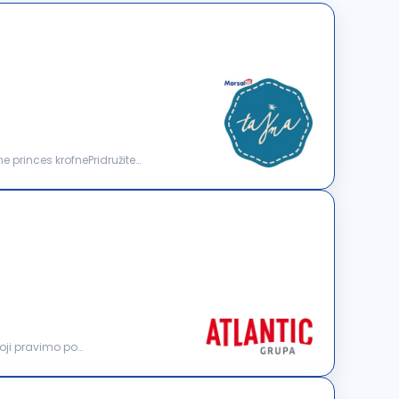
ne princes krofnePridružite
oji pravimo po