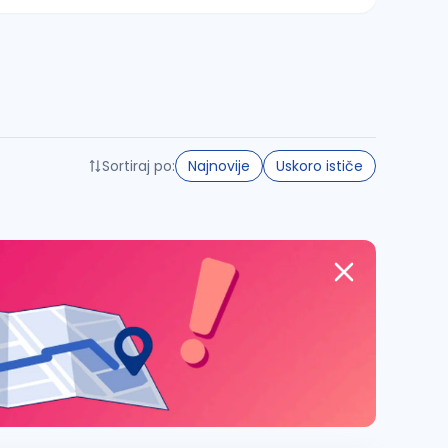
Sortiraj po:
Najnovije
Uskoro ističe