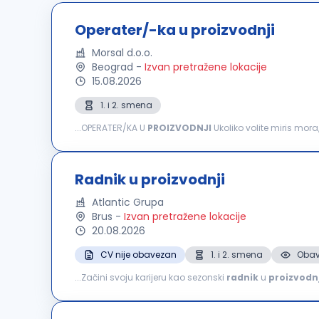
Operater/-ka u proizvodnji
Morsal d.o.o.
Beograd
-
Izvan pretražene lokacije
15.08.2026
1. i 2. smena
...OPERATER/KA U
PROIZVODNJI
Ukoliko volite miris mora
nam se da zajedno stvaramo nešto sasvim drugačije Za
Radnik u proizvodnji
Atlantic Grupa
Brus
-
Izvan pretražene lokacije
20.08.2026
CV nije obavezan
1. i 2. smena
Obav
...Začini svoju karijeru kao sezonski
radnik
u
proizvodnj
tradicionalnoj recepturi; radiš na pripremi i obradi paprik