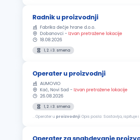
Vodi propisanu evidenciju o toku
proizvodnje
(kontrolne
Radnik u proizvodnji
Fabrika dečje hrane d.o.o.
Dobanovci
-
Izvan pretražene lokacije
18.08.2026
1, 2. i 3. smena
Operater u proizvodnji
AUMOVIO
Kać, Novi Sad
-
Izvan pretražene lokacije
26.08.2026
1, 2. i 3. smena
...Operater u
proizvodnji
Opis posla: Sastavlja, ispituje i proverava komponente prema specifikaciji na proizvodnoj liniji. Prati rad proizvodne opreme i
podešava parametre na automatizovanim i poluatomati
Operater za snabdevanje proizvod