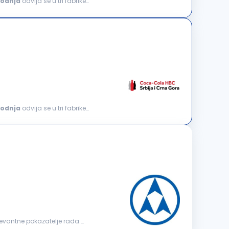
vodnja
odvija se u tri fabrike
vodnja
odvija se u tri fabrike
elevantne pokazatelje rada.