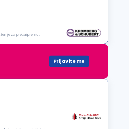
en je za pretpripremu
Prijavite me