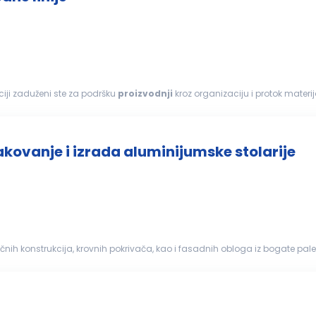
 proizvodne linije Na ovoj poziciji zaduženi ste za podršku
proizvodnji
kroz organizaciju i protok mate
roizvodnja
u svakom trenutku ima...
akovanje i izrada aluminijumske stolarije
ičnih konstrukcija, krovnih pokrivača, kao i fasadnih obloga iz bogate pal
azvoja modernog građevinarstva...