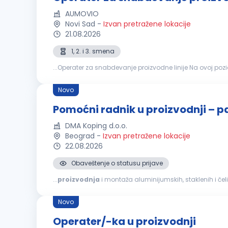
AUMOVIO
Novi Sad
-
Izvan pretražene lokacije
21.08.2026
1, 2. i 3. smena
...Operater za snabdevanje
proizvodnih linija i nazad. Vaš cilj je da obezbedite da
p
Novo
Pomoćni radnik u proizvodnji – p
DMA Koping d.o.o.
Beograd
-
Izvan pretražene lokacije
22.08.2026
Obaveštenje o statusu prijave
...
proizvodnja
i montaža aluminijumskih, staklenih i čel
izolacionim osobinama, koji predstavljaju opšti trend r
Novo
Operater/-ka u proizvodnji