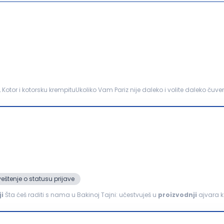
, Kotor i kotorsku krempituUkoliko Vam Pariz nije daleko i volite daleko čuve
jedno sa nama stvaraćeš jedinstvene...
eštenje o statusu prijave
i
Šta ćeš raditi s nama u Bakinoj Tajni: učestvuješ u
proizvodnji
ajvara k
e; doprineseš kvalitetu proizvoda; radiš...