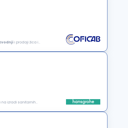
zvodnji
i prodaji žica i