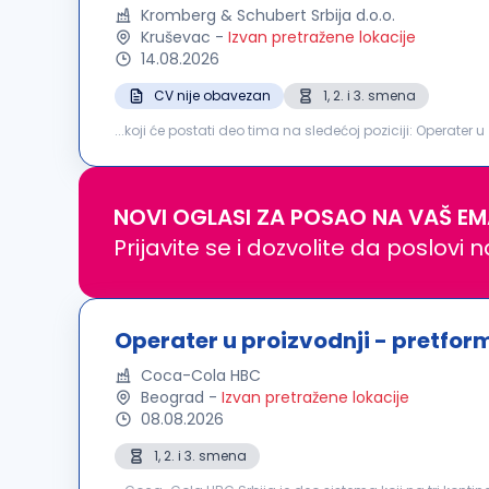
Kromberg & Schubert Srbija d.o.o.
Kruševac
-
Izvan pretražene lokacije
14.08.2026
CV nije obavezan
1, 2. i 3. smena
...koji će postati deo tima na sledećoj poziciji: Operater u
kablovskih komponenti i sklapanje gotovih automobilskih
NOVI OGLASI ZA POSAO NA VAŠ EM
Prijavite se i dozvolite da poslovi 
Operater u proizvodnji - pretfor
Coca-Cola HBC
Beograd
-
Izvan pretražene lokacije
08.08.2026
1, 2. i 3. smena