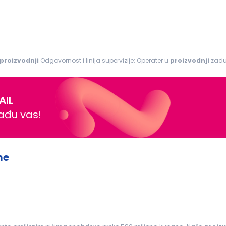
proizvodnji
Odgovornost i linija supervizije: Operater u
proizvodnji
zaduž
 kablova ili poluproizvoda. Obavlja poslove vezane...
AIL
nađu vas!
me