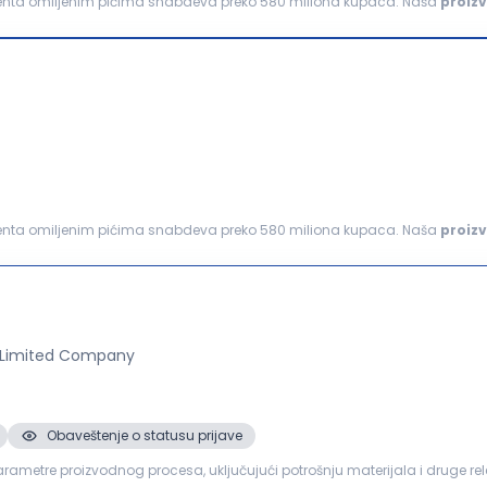
tinenta omiljenim pićima snabdeva preko 580 miliona kupaca. Naša
proiz
ko 1000 zaposlenih kojima pruža stabilno...
tinenta omiljenim pićima snabdeva preko 580 miliona kupaca. Naša
proiz
ko 1000 zaposlenih kojima pruža stabilno...
 Limited Company
Obaveštenje o statusu prijave
 parametre proizvodnog procesa, uključujući potrošnju materijala i druge r