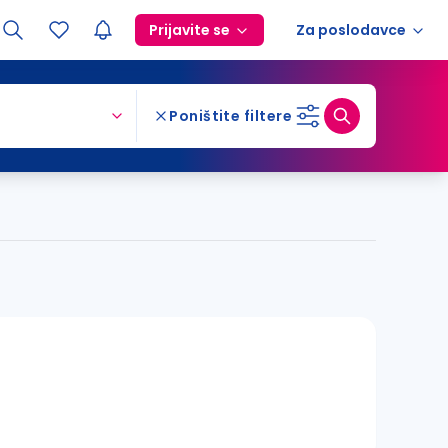
Prijavite se
Za poslodavce
Poništite filtere