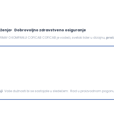
ženja
Dobrovoljno zdravstveno osiguranje
MA! O KOMPANIJI COFICAB COFICAB je vodeći, svetski lider u dizajnu,
proi
tomobilskoj industriji. Kompanija COFICAB...
ji
Vaše dužnosti bi se sastojale u sledećem: Rad u proizvodnom pogonu na izradi sanitarnih
 uz prethodnu obuku, uz podešavanje...