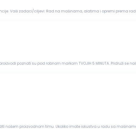
remi prema radnim instrukcijama. Rad u okviru odgovarajućeg
 obezbeđivanje njihove...
ši proizvodi poznati su pod robnom markom TVOJIH 5 MINUTA. Pridruži se na
 Radno iskustvo u pekarstvu...
žiti našem proizvodnom timu. Ukoliko imate iskustva u radu sa mašinama 
. Glavni zadaci i odgovornosti Precizna montaža: ...