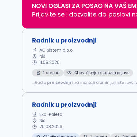
NOVI OGLASI ZA POSAO NA VAŠ EM
Prijavite se i dozvolite da poslovi 
Radnik u proizvodnji
AG Sistem d.o.o.
Niš
11.08.2026
1. smena
Obaveštenje o statusu prijave
...Rad u
proizvodnji
i na montaži aluminijumske i pvc f
- petak 8-16h. Isplata zarada redovna. ...
Radnik u proizvodnji
Eko-Paleta
Niš
20.08.2026
CV nije obavezan
1. smena
Obavešte