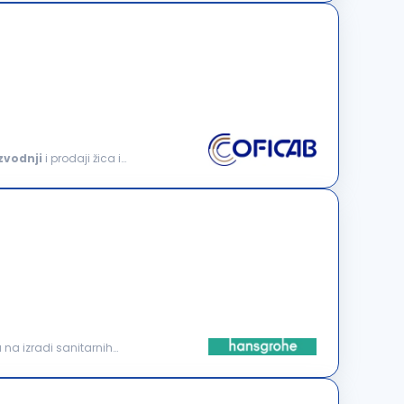
zvodnji
i prodaji žica i