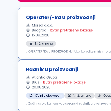
Operater/-ka u proizvodnji
Morsal d.o.o.
Beograd
-
Izvan pretražene lokacije
15.08.2026
1. i 2. smena
...OPERATER/KA U
PROIZVODNJI
Ukoliko volite miris mora
nam se da zajedno stvaramo nešto sasvim drugačije Za
Radnik u proizvodnji
Atlantic Grupa
Brus
-
Izvan pretražene lokacije
20.08.2026
CV nije obavezan
1. i 2. smena
Obav
...Začini svoju karijeru kao sezonski
radnik
u
proizvodnj
tradicionalnoj recepturi; radiš na pripremi i obradi paprik