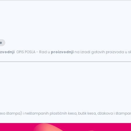
e
izvodnji
OPIS POSLA - Rad u
proizvodnji
na izradi gotovih proizvoda u s
rocesa i ličnih veština...
xo štampa) i neštampanih plastičnih kesa, butik kesa, džakova i štampane 
s za
RADNIKA
U
PROIZVODNJI
...