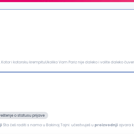
, Kotor i kotorsku krempituUkoliko Vam Pariz nije daleko i volite daleko čuve
jedno sa nama stvaraćeš jedinstvene...
eštenje o statusu prijave
i
Šta ćeš raditi s nama u Bakinoj Tajni: učestvuješ u
proizvodnji
ajvara k
e; doprineseš kvalitetu proizvoda; radiš...