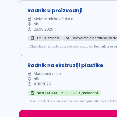
Radnik u proizvodnji
MVM-Marinković d.o.o.
Niš
28.08.2026
1, 2. i 3. smena
Obaveštenje o statusu prijav
...Objavljujemo oglas za sledeću poziciju:
Radnik
u
pro
proizvoda - Vođenje evidencije rada u cilju unapređenja p
Radnik na ekstruziji plastike
Mediapak d.o.o.
Niš
11.08.2026
neto 100.000 - 150.000 RSD (mesečno)
...Mediapak d.o.o. se bavi
proizvodnjom
štampanih (fle
kontinuiranog razvoja i rasta firme raspisujemo konkur