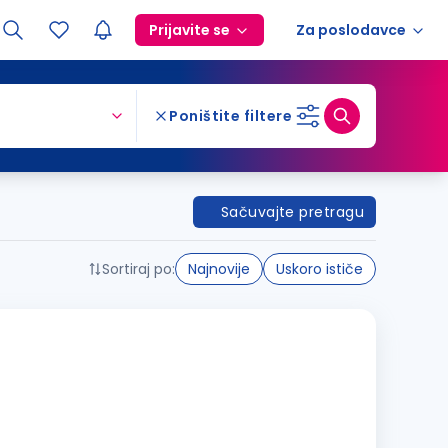
Prijavite se
Za poslodavce
Poništite filtere
Sačuvajte pretragu
Sortiraj po:
Najnovije
Uskoro ističe