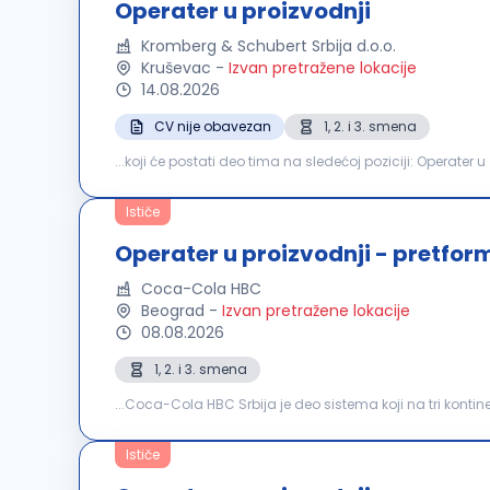
Operater u proizvodnji
Kromberg & Schubert Srbija d.o.o.
Kruševac
-
Izvan pretražene lokacije
14.08.2026
CV nije obavezan
1, 2. i 3. smena
...koji će postati deo tima na sledećoj poziciji: Operater u
kablovskih komponenti i sklapanje gotovih automobilskih
Ističe
Operater u proizvodnji - pretfor
Coca-Cola HBC
Beograd
-
Izvan pretražene lokacije
08.08.2026
1, 2. i 3. smena
...Coca-Cola HBC Srbija je deo sistema koji na tri kon
- u Beogradu, na Vlasini i Neresnici. Kompanija broji pre
Ističe