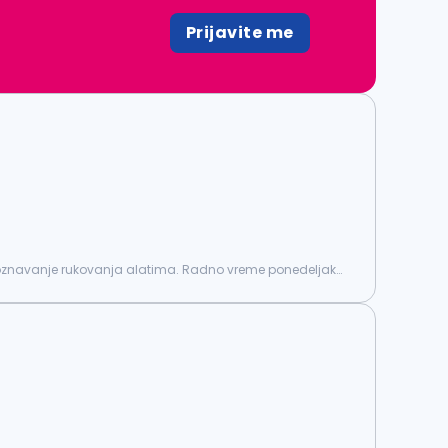
Prijavite me
o poznavanje rukovanja alatima. Radno vreme ponedeljak