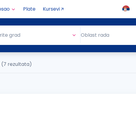
osao
Plate
Kursevi
Oblast rada
rite grad
Oblast rada
(7 rezultata)