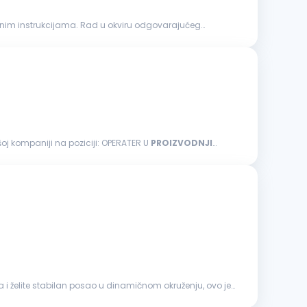
šoj kompaniji na poziciji: OPERATER U
PROIZVODNJI
i želite stabilan posao u dinamičnom okruženju, ovo je