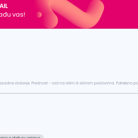
AIL
nađu vas!
asadne stolarije. Prednost - rad na istim ili sličnim poslovima. Potrebn
nje o statusu prijave