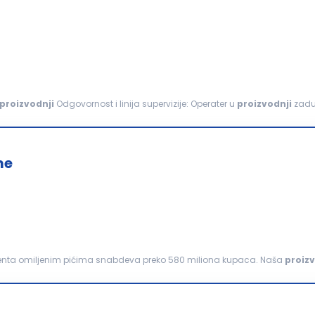
proizvodnji
Odgovornost i linija supervizije: Operater u
proizvodnji
zaduž
 kablova ili poluproizvoda. Obavlja poslove vezane...
me
tinenta omiljenim pićima snabdeva preko 580 miliona kupaca. Naša
proiz
ko 1000 zaposlenih kojima pruža stabilno...