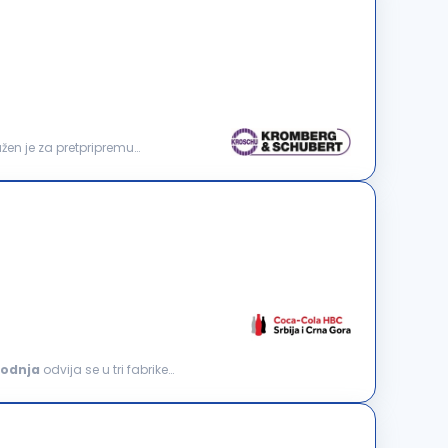
en je za pretpripremu
vodnja
odvija se u tri fabrike