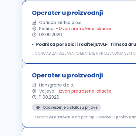
Operater u proizvodnji
Coficab Serbia d.o.o.
Pećinci
-
Izvan pretražene lokacije
02.09.2026
Podrška porodici i roditeljstvu
Timska dru
...COFICAB ZAPOšLJAVA: OPERATERE U PROIZVODNIM SEKTORI
kablova koji zadovoljavaju najzahtevnije standarde u au
Operater u proizvodnji
Hansgrohe d.o.o.
Valjevo
-
Izvan pretražene lokacije
11.08.2026
Obaveštenje o statusu prijave
...sektora
proizvodnje
na poziciji: Operater u
proizvodn
proizvoda Rukovanje mašinama i proizvodnom opremom