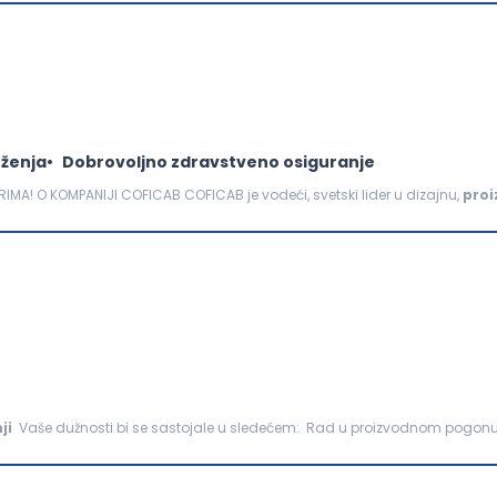
ženja
Dobrovoljno zdravstveno osiguranje
MA! O KOMPANIJI COFICAB COFICAB je vodeći, svetski lider u dizajnu,
proi
tomobilskoj industriji. Kompanija COFICAB...
ji
Vaše dužnosti bi se sastojale u sledećem: Rad u proizvodnom pogonu na izradi sanitarnih
 uz prethodnu obuku, uz podešavanje...