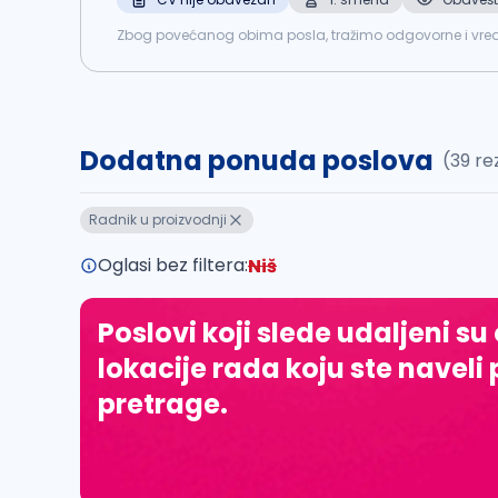
Zbog povećanog obima posla, tražimo odgovorne i vredne osobe za rad na 
Rukovanje alatom i mašinama za obradu profila Poželjno 
Dodatna ponuda poslova
(39 re
Radnik u proizvodnji
Oglasi bez filtera:
Niš
Poslovi koji slede udaljeni su
lokacije rada koju ste naveli 
pretrage.