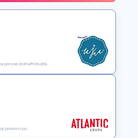
ne princes krofnePridružite
oji pravimo po