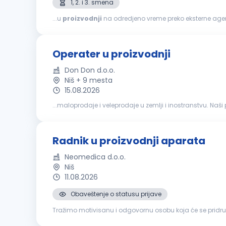
1, 2. i 3. smena
...u
proizvodnji
na odredjeno vreme preko eksterne agencije. Vaši zadaci/ciljevi: Rad na mašinama, alatima i op
proizvodnog tima. Praćenje kvaliteta izlaznih proizvoda, i
Operater u proizvodnji
Don Don d.o.o.
Niš + 9 mesta
15.08.2026
...maloprodaje i veleprodaje u zemlji i inostranstvu. Na
Potrebne kvalifikacije i profil kandidata:
Radnik u proizvodnji aparata
Neomedica d.o.o.
Niš
11.08.2026
Obaveštenje o statusu prijave
Tražimo motivisanu i odgovornu osobu koja će se pridru
prava prilika za Vas