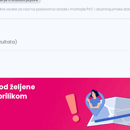
poslovima izrade i montaže PVC i aluminijumske stolarije. Opis: Izrada i montaža PVC i ALU p
iskustvo u radu ...
zultata)
 od željene
prilikom