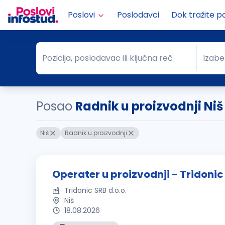
Poslovi
Poslodavci
Dok tražite p
Pozicija, poslodavac ili ključna reč
Izabe
Pozicija, poslodavac ili ključna reč
Grad
Posao
Radnik u proizvodnji Niš
Niš
Radnik u proizvodnji
Operater u proizvodnji - Tridonic
Tridonic SRB d.o.o.
Niš
18.08.2026