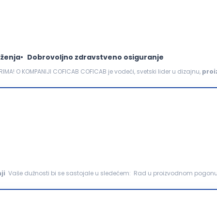
ženja
Dobrovoljno zdravstveno osiguranje
MA! O KOMPANIJI COFICAB COFICAB je vodeći, svetski lider u dizajnu,
proi
tomobilskoj industriji. Kompanija COFICAB...
ji
Vaše dužnosti bi se sastojale u sledećem: Rad u proizvodnom pogonu na izradi sanitarnih
 uz prethodnu obuku, uz podešavanje...