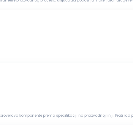
 parametre proizvodnog procesa, uključujući potrošnju materijala i druge r
 liste, radne evidencije i slično...
zovanim uređajima u skladu...