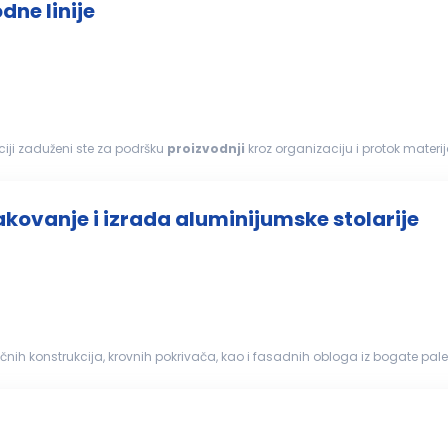
ne linije
 proizvodne linije Na ovoj poziciji zaduženi ste za podršku
proizvodnji
kroz organizaciju i protok mate
roizvodnja
u svakom trenutku ima...
akovanje i izrada aluminijumske stolarije
ičnih konstrukcija, krovnih pokrivača, kao i fasadnih obloga iz bogate pal
azvoja modernog građevinarstva...