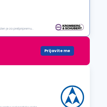
en je za pretpripremu
Prijavite me