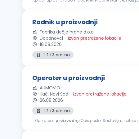
...prati i upravlja radom dodeljene radne stanice. Prati
Vodi propisanu evidenciju o toku
proizvodnje
(kontrolne
Radnik u proizvodnji
Fabrika dečje hrane d.o.o.
Dobanovci
-
Izvan pretražene lokacije
18.08.2026
1, 2. i 3. smena
Operater u proizvodnji
AUMOVIO
Kać, Novi Sad
-
Izvan pretražene lokacije
26.08.2026
1, 2. i 3. smena
...Operater u
proizvodnji
Opis posla: Sastavlja, ispituje i proverava komponente prema specifikaciji na proizvodnoj liniji. Prati rad proizvodne opreme i
podešava parametre na automatizovanim i poluatomati