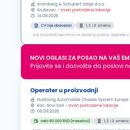
Kromberg & Schubert Srbija d.o.o.
Kruševac
-
Izvan pretražene lokacije
14.08.2026
CV nije obavezan
1, 2. i 3. smena
...koji će postati deo tima na sledećoj poziciji: Operater u
kablovskih komponenti i sklapanje gotovih automobilskih
NOVI OGLASI ZA POSAO NA VAŠ EM
Prijavite se i dozvolite da poslovi 
Operater u proizvodnji
Huizhong Automobile Chassis System Europe
Kać, Novi Sad
-
Izvan pretražene lokacije
06.09.2026
neto 90.000 RSD (mesečno)
1, 2. i 3. smena