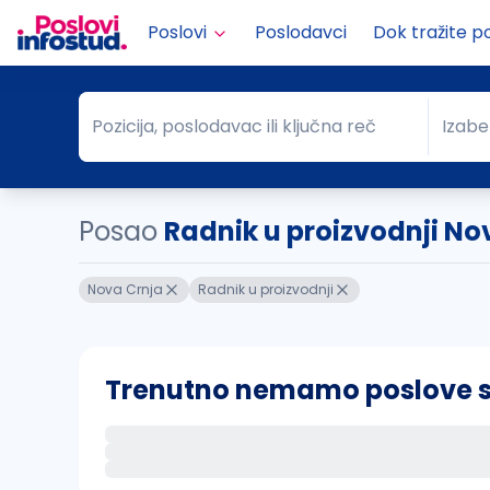
Poslovi
Poslodavci
Dok tražite p
Pozicija, poslodavac ili ključna reč
Izabe
Pozicija, poslodavac ili ključna reč
Grad
Posao
Radnik u proizvodnji No
Nova Crnja
Radnik u proizvodnji
Trenutno nemamo poslove sa 
Ako sačuvate ovu pretragu, obavestićemo va