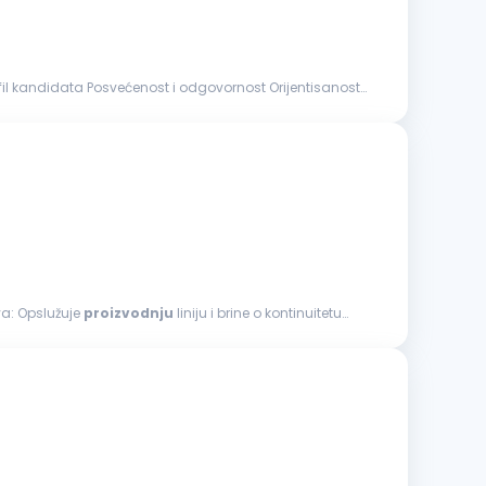
: Opis poslova: Opslužuje
proizvodnju
liniju i brine o kontinuitetu