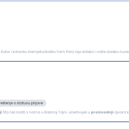
, Kotor i kotorsku krempituUkoliko Vam Pariz nije daleko i volite daleko čuve
jedno sa nama stvaraćeš jedinstvene...
eštenje o statusu prijave
i
Šta ćeš raditi s nama u Bakinoj Tajni: učestvuješ u
proizvodnji
ajvara k
e; doprineseš kvalitetu proizvoda; radiš...