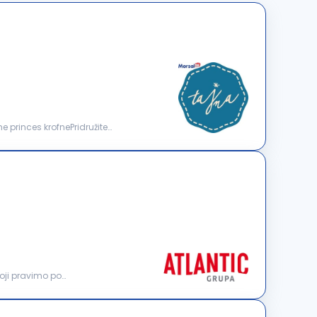
ne princes krofnePridružite
oji pravimo po