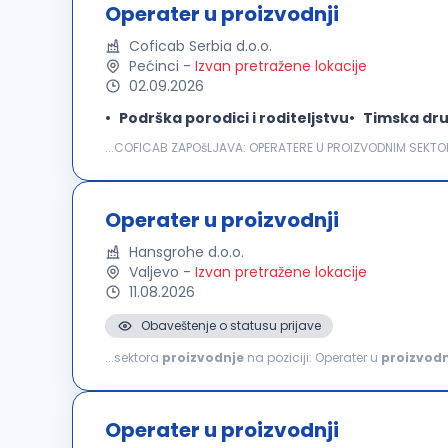
Operater u proizvodnji
Coficab Serbia d.o.o.
Pećinci
-
Izvan pretražene lokacije
02.09.2026
Podrška porodici i roditeljstvu
Timska dru
...COFICAB ZAPOšLJAVA: OPERATERE U PROIZVODNIM SEKTORI
kablova koji zadovoljavaju najzahtevnije standarde u au
Operater u proizvodnji
Hansgrohe d.o.o.
Valjevo
-
Izvan pretražene lokacije
11.08.2026
Obaveštenje o statusu prijave
...sektora
proizvodnje
na poziciji: Operater u
proizvodn
proizvoda Rukovanje mašinama i proizvodnom opremom
Operater u proizvodnji