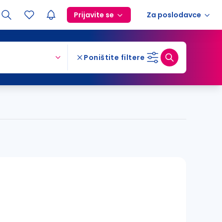
Prijavite se
Za poslodavce
Poništite filtere