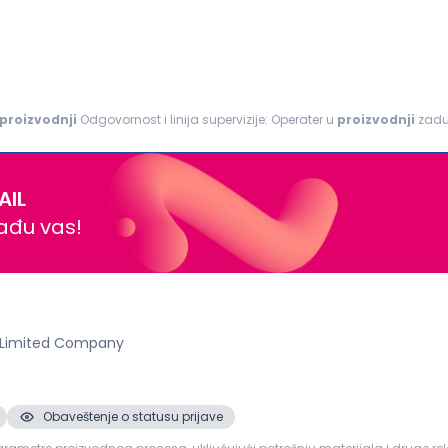
proizvodnji
Odgovornost i linija supervizije: Operater u
proizvodnji
zaduž
 kablova ili poluproizvoda. Obavlja poslove vezane...
AIL
nađu vas!
 Limited Company
Obaveštenje o statusu prijave