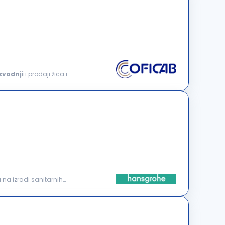
zvodnji
i prodaji žica i