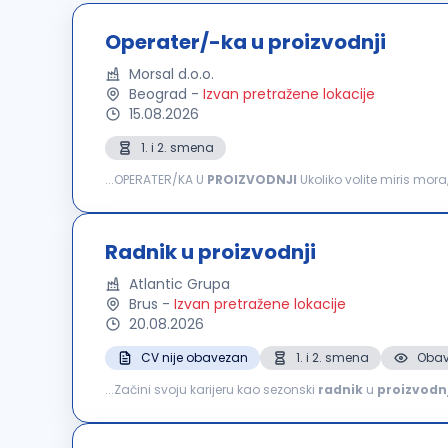
Operater/-ka u proizvodnji
Morsal d.o.o.
Beograd
-
Izvan pretražene lokacije
15.08.2026
1. i 2. smena
...OPERATER/KA U
PROIZVODNJI
Ukoliko volite miris mora
nam se da zajedno stvaramo nešto sasvim drugačije Za
Radnik u proizvodnji
Atlantic Grupa
Brus
-
Izvan pretražene lokacije
20.08.2026
CV nije obavezan
1. i 2. smena
Obav
...Začini svoju karijeru kao sezonski
radnik
u
proizvodnj
tradicionalnoj recepturi; radiš na pripremi i obradi paprik