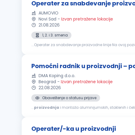
Operater za snabdevanje proizvod
AUMOVIO
Novi Sad
-
Izvan pretražene lokacije
21.08.2026
1, 2. i 3. smena
...Operater za snabdevanje
proizvodnih linija i nazad. Vaš cilj je da obezbedite da
p
Pomoćni radnik u proizvodnji – p
DMA Koping d.o.o.
Beograd
-
Izvan pretražene lokacije
22.08.2026
Obaveštenje o statusu prijave
...
proizvodnja
i montaža aluminijumskih, staklenih i čel
izolacionim osobinama, koji predstavljaju opšti trend r
Operater/-ka u proizvodnji