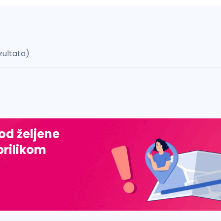
zultata)
 š, đ, ž, dž)
 od željene
prilikom