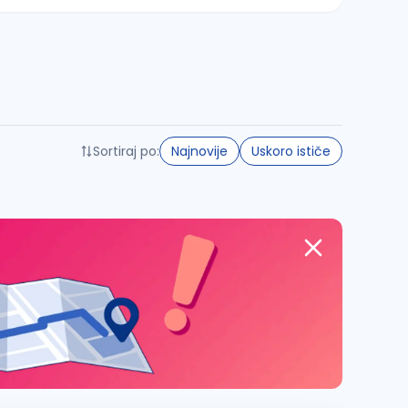
Sortiraj po:
Najnovije
Uskoro ističe