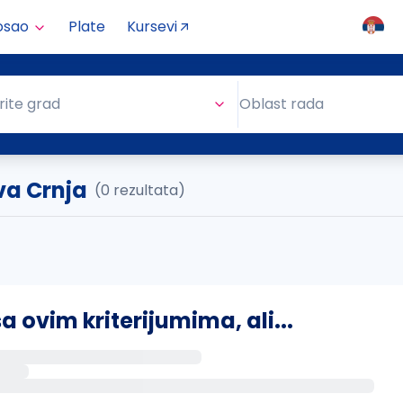
osao
Plate
Kursevi
Oblast rada
rite grad
Oblast rada
va Crnja
(0 rezultata)
ovim kriterijumima, ali...
s putem email-a kada se pojave novi poslovi.