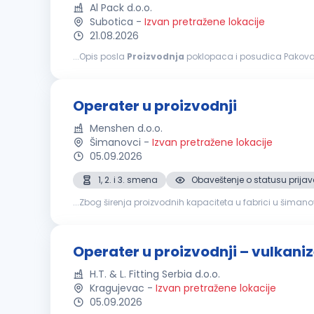
Al Pack d.o.o.
Subotica
-
Izvan pretražene lokacije
21.08.2026
...Opis posla
Proizvodnja
poklopaca i posudica Pakovanje gotovog proizv
ka rezultatima Od nas možete da očekujete Zaradu...
Operater u proizvodnji
Menshen d.o.o.
Šimanovci
-
Izvan pretražene lokacije
05.09.2026
1, 2. i 3. smena
Obaveštenje o statusu prijav
...Zbog širenja proizvodnih kapaciteta u fabrici u šima
proizvodnje
Vodi računa oko kvaliteta proizvoda shod
Operater u proizvodnji – vulkaniz
H.T. & L. Fitting Serbia d.o.o.
Kragujevac
-
Izvan pretražene lokacije
05.09.2026