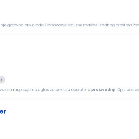
oda Održavanje higijene mašine i radnog prostora Profil kandidata Posvećenost i odgovornost Orijentisanost
e
novcima raspisujemo oglas za poziciju operater u
proizvodnji
no kompanijskim...
er