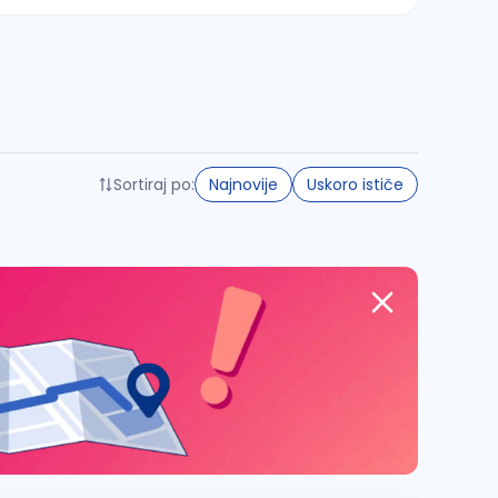
Sortiraj po:
Najnovije
Uskoro ističe