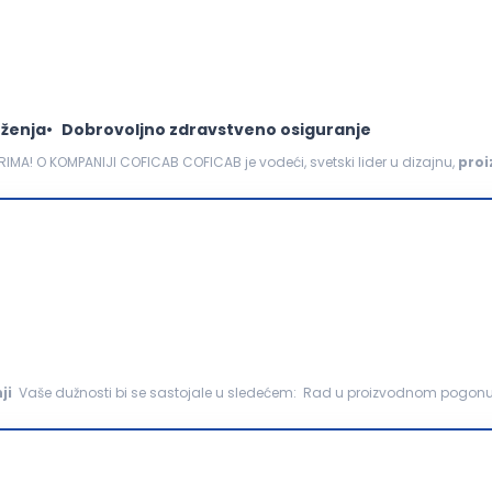
ženja
Dobrovoljno zdravstveno osiguranje
MA! O KOMPANIJI COFICAB COFICAB je vodeći, svetski lider u dizajnu,
proi
tomobilskoj industriji. Kompanija COFICAB...
ji
Vaše dužnosti bi se sastojale u sledećem: Rad u proizvodnom pogonu na izradi sanitarnih
 uz prethodnu obuku, uz podešavanje...