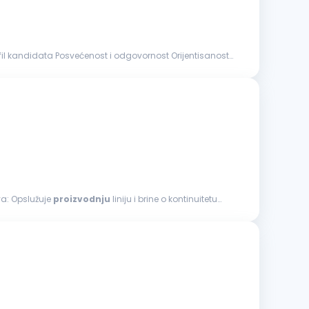
: Opis poslova: Opslužuje
proizvodnju
liniju i brine o kontinuitetu