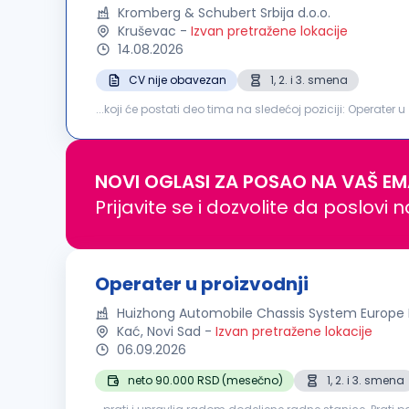
Kromberg & Schubert Srbija d.o.o.
Kruševac
-
Izvan pretražene lokacije
14.08.2026
CV nije obavezan
1, 2. i 3. smena
...koji će postati deo tima na sledećoj poziciji: Operater u
kablovskih komponenti i sklapanje gotovih automobilskih
NOVI OGLASI ZA POSAO NA VAŠ EM
Prijavite se i dozvolite da poslovi 
Operater u proizvodnji
Huizhong Automobile Chassis System Europe
Kać, Novi Sad
-
Izvan pretražene lokacije
06.09.2026
neto 90.000 RSD (mesečno)
1, 2. i 3. smena