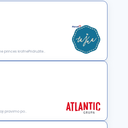
ne princes krofnePridružite
oji pravimo po