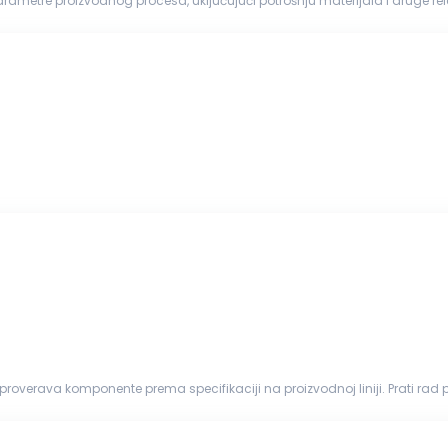
 parametre proizvodnog procesa, uključujući potrošnju materijala i druge r
 liste, radne evidencije i slično...
zovanim uređajima u skladu...