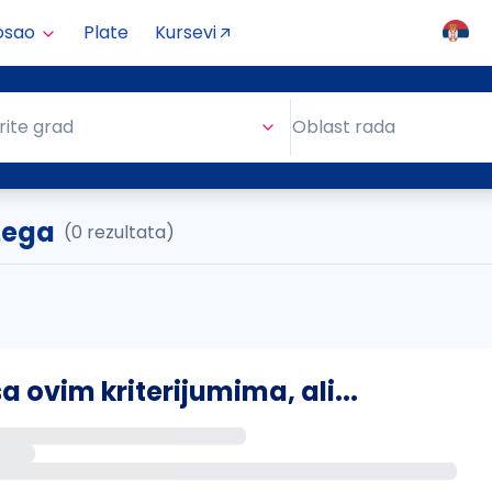
osao
Plate
Kursevi
Oblast rada
rite grad
Oblast rada
žega
(0 rezultata)
ovim kriterijumima, ali...
s putem email-a kada se pojave novi poslovi.