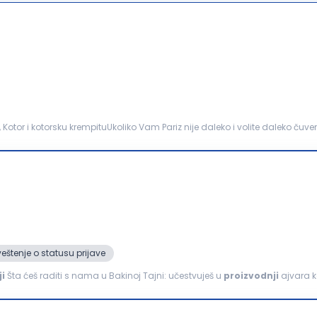
, Kotor i kotorsku krempituUkoliko Vam Pariz nije daleko i volite daleko čuve
jedno sa nama stvaraćeš jedinstvene...
eštenje o statusu prijave
i
Šta ćeš raditi s nama u Bakinoj Tajni: učestvuješ u
proizvodnji
ajvara k
e; doprineseš kvalitetu proizvoda; radiš...