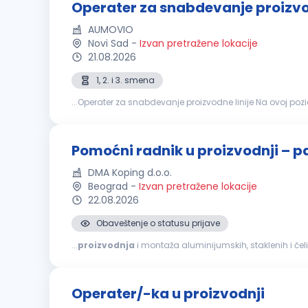
Operater za snabdevanje proizvod
AUMOVIO
Novi Sad
-
Izvan pretražene lokacije
21.08.2026
1, 2. i 3. smena
...Operater za snabdevanje
proizvodnih linija i nazad. Vaš cilj je da obezbedite da
p
Pomoćni radnik u proizvodnji – p
DMA Koping d.o.o.
Beograd
-
Izvan pretražene lokacije
22.08.2026
Obaveštenje o statusu prijave
...
proizvodnja
i montaža aluminijumskih, staklenih i čel
izolacionim osobinama, koji predstavljaju opšti trend r
Operater/-ka u proizvodnji