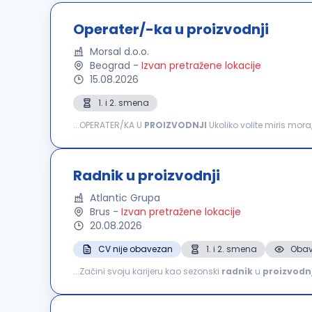
Operater/-ka u proizvodnji
Morsal d.o.o.
Beograd
-
Izvan pretražene lokacije
15.08.2026
1. i 2. smena
...OPERATER/KA U
PROIZVODNJI
Ukoliko volite miris mora
nam se da zajedno stvaramo nešto sasvim drugačije Za
Radnik u proizvodnji
Atlantic Grupa
Brus
-
Izvan pretražene lokacije
20.08.2026
CV nije obavezan
1. i 2. smena
Obav
...Začini svoju karijeru kao sezonski
radnik
u
proizvodnj
tradicionalnoj recepturi; radiš na pripremi i obradi paprik