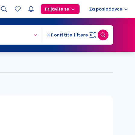
Prijavite se
Za poslodavce
Poništite filtere