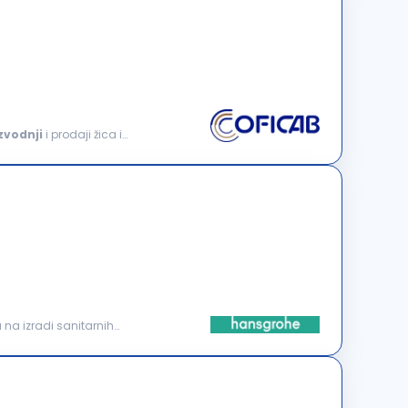
zvodnji
i prodaji žica i