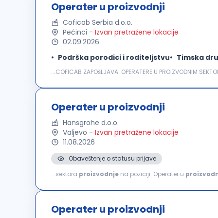
Operater u proizvodnji
Coficab Serbia d.o.o.
Pećinci
-
Izvan pretražene lokacije
02.09.2026
Podrška porodici i roditeljstvu
Timska dru
...COFICAB ZAPOšLJAVA: OPERATERE U PROIZVODNIM SEKTORI
kablova koji zadovoljavaju najzahtevnije standarde u au
Operater u proizvodnji
Hansgrohe d.o.o.
Valjevo
-
Izvan pretražene lokacije
11.08.2026
Obaveštenje o statusu prijave
...sektora
proizvodnje
na poziciji: Operater u
proizvodn
proizvoda Rukovanje mašinama i proizvodnom opremom
Operater u proizvodnji