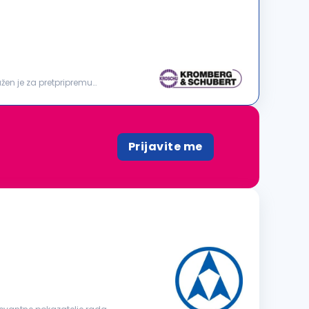
en je za pretpripremu
Prijavite me