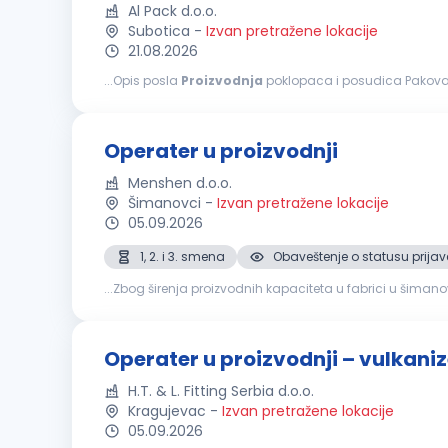
Al Pack d.o.o.
Subotica
-
Izvan pretražene lokacije
21.08.2026
...Opis posla
Proizvodnja
poklopaca i posudica Pakovanje gotovog proizv
ka rezultatima Od nas možete da očekujete Zaradu...
Operater u proizvodnji
Menshen d.o.o.
Šimanovci
-
Izvan pretražene lokacije
05.09.2026
1, 2. i 3. smena
Obaveštenje o statusu prijav
...Zbog širenja proizvodnih kapaciteta u fabrici u šima
proizvodnje
Vodi računa oko kvaliteta proizvoda shod
Operater u proizvodnji – vulkaniz
H.T. & L. Fitting Serbia d.o.o.
Kragujevac
-
Izvan pretražene lokacije
05.09.2026