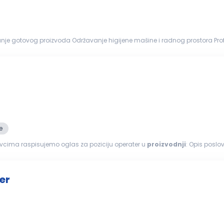
oda Održavanje higijene mašine i radnog prostora Profil kandidata Posvećenost i odgovornost Orijentisanost
e
novcima raspisujemo oglas za poziciju operater u
proizvodnji
no kompanijskim...
er