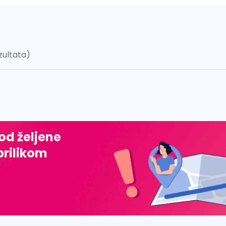
zultata)
 š, đ, ž, dž)
 od željene
prilikom