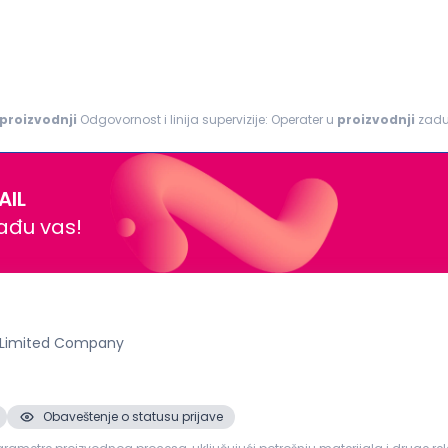
proizvodnji
Odgovornost i linija supervizije: Operater u
proizvodnji
zaduž
 kablova ili poluproizvoda. Obavlja poslove vezane...
AIL
nađu vas!
 Limited Company
Obaveštenje o statusu prijave