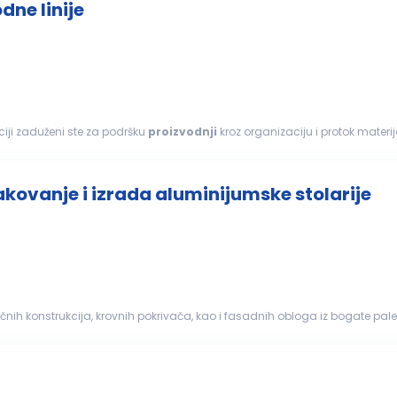
ne linije
 proizvodne linije Na ovoj poziciji zaduženi ste za podršku
proizvodnji
kroz organizaciju i protok mate
roizvodnja
u svakom trenutku ima...
akovanje i izrada aluminijumske stolarije
ičnih konstrukcija, krovnih pokrivača, kao i fasadnih obloga iz bogate pal
azvoja modernog građevinarstva...