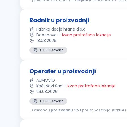
...prati i upravlja radom dodeljene radne stanice. Prati
Vodi propisanu evidenciju o toku
proizvodnje
(kontrolne
Radnik u proizvodnji
Fabrika dečje hrane d.o.o.
Dobanovci
-
Izvan pretražene lokacije
18.08.2026
1, 2. i 3. smena
Operater u proizvodnji
AUMOVIO
Kać, Novi Sad
-
Izvan pretražene lokacije
26.08.2026
1, 2. i 3. smena
...Operater u
proizvodnji
Opis posla: Sastavlja, ispituje i proverava komponente prema specifikaciji na proizvodnoj liniji. Prati rad proizvodne opreme i
podešava parametre na automatizovanim i poluatomati