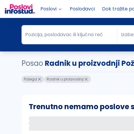
Poslovi
Poslodavci
Dok tražite p
Pozicija, poslodavac ili ključna reč
Izabe
Pozicija, poslodavac ili ključna reč
Grad
Posao
Radnik u proizvodnji Po
Požega
Radnik u proizvodnji
Trenutno nemamo poslove sa 
Ako sačuvate ovu pretragu, obavestićemo va