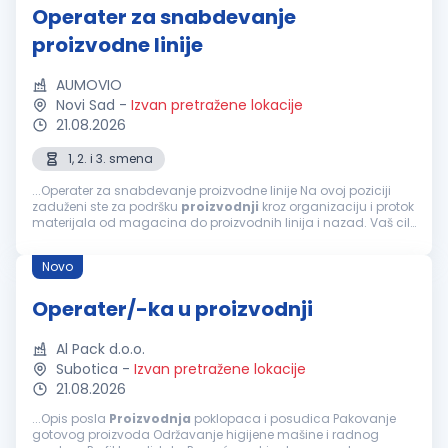
Operater za snabdevanje
proizvodne linije
AUMOVIO
Novi Sad
-
Izvan pretražene lokacije
21.08.2026
1, 2. i 3. smena
...Operater za snabdevanje proizvodne linije Na ovoj poziciji
zaduženi ste za podršku
proizvodnji
kroz organizaciju i protok
materijala od magacina do proizvodnih linija i nazad. Vaš cilj
je da obezbedite da
proizvodnja
u svakom trenutku ima...
Novo
Operater/-ka u proizvodnji
Al Pack d.o.o.
Subotica
-
Izvan pretražene lokacije
21.08.2026
...Opis posla
Proizvodnja
poklopaca i posudica Pakovanje
gotovog proizvoda Održavanje higijene mašine i radnog