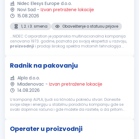
Nidec Elesys Europe d.o.o.
Novi Sad
-
Izvan pretražene lokacije
15.08.2026
1, 2. i 3. smena
Obaveštenje o statusu prijave
...NIDEC Corporation je japanska multinacionalna kompanija
osnovana 1973. godine, poznata po svojoj ekspertizi u razvoju,
proizvodnji
i prodaji širokog spektra motornih tehnologija.
Njena ponuda obuhvata male precizne motore, automobilske
motore...
Radnik na pakovanju
Alpla d.o.o.
Mladenovac
-
Izvan pretražene lokacije
14.08.2026
U kompaniji ALPLA, ljudi sa ličnošću pokreću stvari. Donesite
svoje ideje i energiju u stabilnu porodičnu kompaniju gde se
svaki doprinos računa i gde možete da rastete, a da pritom
ostanete svoji. Zadaci radnog mesta Tražimo ljude koji žele da
ostav...
Operater u proizvodnji