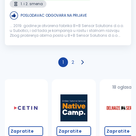
1. i 2. smena
POSLODAVAC ODGOVARA NA PRIJAVE
... 2019. godine je otvorena fabrika B+B Sensor Solutions d.o.o.
u Subotici, i od tada je kompanija u rastu i stalnom razvoju.
Zbog proširenja obima posla u B+B Sensor Solutions d.o.o.
Subotica tražimo osobu za poziciju: Operater u
proizvodnji
...
1
2
18 oglasa
Zapratite
Zapratite
Zapratite