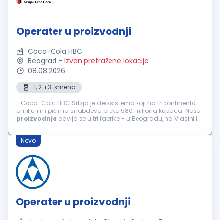
Operater u proizvodnji
Coca-Cola HBC
Beograd
-
Izvan pretražene lokacije
08.08.2026
1, 2. i 3. smena
...Coca-Cola HBC Srbija je deo sistema koji na tri kontinenta
omiljenim pićima snabdeva preko 580 miliona kupaca. Naša
proizvodnja
odvija se u tri fabrike - u Beogradu, na Vlasini i
Neresnici. Kompanija broji preko 1000 zaposlenih kojima pruža
stabilno...
Novo
Operater u proizvodnji