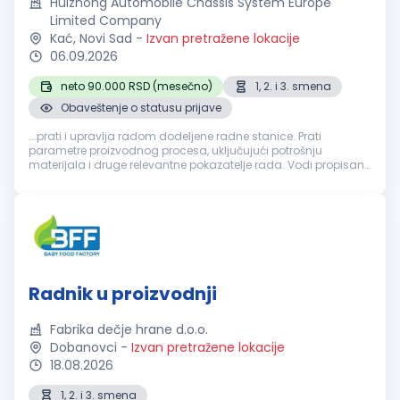
Huizhong Automobile Chassis System Europe
Limited Company
Kać, Novi Sad
-
Izvan pretražene lokacije
06.09.2026
neto 90.000 RSD (mesečno)
1, 2. i 3. smena
Obaveštenje o statusu prijave
...prati i upravlja radom dodeljene radne stanice. Prati
parametre proizvodnog procesa, uključujući potrošnju
materijala i druge relevantne pokazatelje rada. Vodi propisanu
evidenciju o toku
proizvodnje
(kontrolne liste, radne
evidencije i slično...
Radnik u proizvodnji
Fabrika dečje hrane d.o.o.
Dobanovci
-
Izvan pretražene lokacije
18.08.2026
1, 2. i 3. smena