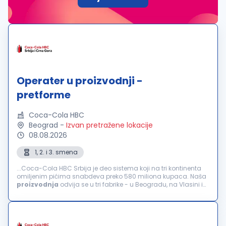
Operater u proizvodnji -
pretforme
Coca-Cola HBC
Beograd
-
Izvan pretražene lokacije
08.08.2026
1, 2. i 3. smena
...Coca-Cola HBC Srbija je deo sistema koji na tri kontinenta
omiljenim pićima snabdeva preko 580 miliona kupaca. Naša
proizvodnja
odvija se u tri fabrike - u Beogradu, na Vlasini i
Neresnici. Kompanija broji preko 1000 zaposlenih kojima pruža
stabilno...