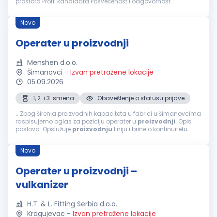
prostora Profil kandidata Posvećenost i odgovornost
Orijentisanost ka rezultatima Od nas možete da očekujete
Zaradu...
Novo
Operater u proizvodnji
Menshen d.o.o.
Šimanovci
-
Izvan pretražene lokacije
05.09.2026
1, 2. i 3. smena
Obaveštenje o statusu prijave
...Zbog širenja proizvodnih kapaciteta u fabrici u šimanovcima
raspisujemo oglas za poziciju operater u
proizvodnji
: Opis
poslova: Opslužuje
proizvodnju
liniju i brine o kontinuitetu
proizvodnje
Vodi računa oko kvaliteta proizvoda shodno
kompanijskim...
Novo
Operater u proizvodnji –
vulkanizer
H.T. & L. Fitting Serbia d.o.o.
Kragujevac
-
Izvan pretražene lokacije