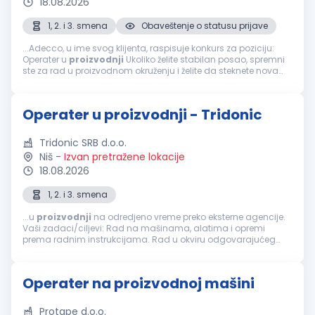
18.08.2026
1, 2. i 3. smena
Obaveštenje o statusu prijave
...Adecco, u ime svog klijenta, raspisuje konkurs za poziciju:
Operater u
proizvodnji
Ukoliko želite stabilan posao, spremni
ste za rad u proizvodnom okruženju i želite da steknete nova
znanja i veštine, pozivamo Vas da se prijavite. Opis posla...
Operater u proizvodnji - Tridonic
Tridonic SRB d.o.o.
Niš
-
Izvan pretražene lokacije
18.08.2026
1, 2. i 3. smena
...u
proizvodnji
na odredjeno vreme preko eksterne agencije.
Vaši zadaci/ciljevi: Rad na mašinama, alatima i opremi
prema radnim instrukcijama. Rad u okviru odgovarajućeg
proizvodnog tima. Praćenje kvaliteta izlaznih proizvoda, i
obezbeđivanje njihove...
Operater na proizvodnoj mašini
Protape d.o.o.