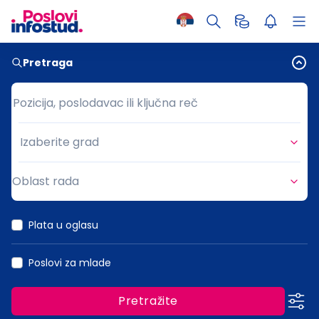
Pretraga
Pozicija, poslodavac ili ključna reč
Pozicija, poslodavac ili ključna reč
Izaberite grad
Grad
Oblast rada
Oblast rada
Plata u oglasu
Poslovi za mlade
Pretražite