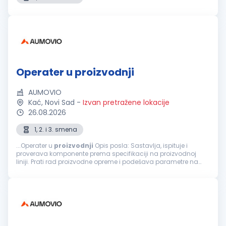
Operater u proizvodnji
AUMOVIO
Kać, Novi Sad
-
Izvan pretražene lokacije
26.08.2026
1, 2. i 3. smena
...Operater u
proizvodnji
Opis posla: Sastavlja, ispituje i
proverava komponente prema specifikaciji na proizvodnoj
liniji. Prati rad proizvodne opreme i podešava parametre na
automatizovanim i poluatomatizovanim uređajima u skladu...