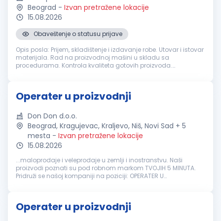
Beograd
-
Izvan pretražene lokacije
15.08.2026
Obaveštenje o statusu prijave
Opis posla: Prijem, skladištenje i izdavanje robe. Utovar i istovar
materijala. Rad na proizvodnoj mašini u skladu sa
procedurama. Kontrola kvaliteta gotovih proizvoda.
Održavanje urednosti radnog prostora i poštovanje pravila
bezbednosti na radu. ...
Operater u proizvodnji
Don Don d.o.o.
Beograd, Kragujevac, Kraljevo, Niš, Novi Sad + 5
mesta
-
Izvan pretražene lokacije
15.08.2026
...maloprodaje i veleprodaje u zemlji i inostranstvu. Naši
proizvodi poznati su pod robnom markom TVOJIH 5 MINUTA.
Pridruži se našoj kompaniji na poziciji: OPERATER U
PROIZVODNJI
Potrebne kvalifikacije i profil kandidata: Radno
iskustvo u pekarstvu...
Operater u proizvodnji