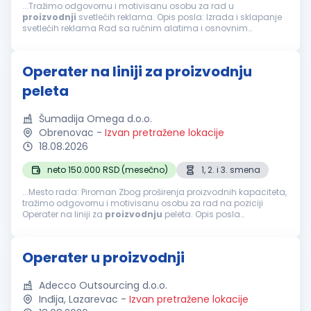
...Tražimo odgovornu i motivisanu osobu za rad u
proizvodnji
svetlećih reklama. Opis posla: Izrada i sklapanje
svetlećih reklama Rad sa ručnim alatima i osnovnim
mašinama Povezivanje i rad sa instalacijama slabe struje
(LED rasveta, napajanja...
Operater na liniji za proizvodnju
peleta
Šumadija Omega d.o.o.
Obrenovac
-
Izvan pretražene lokacije
18.08.2026
neto 150.000 RSD (mesečno)
1, 2. i 3. smena
...Mesto rada: Piroman Zbog proširenja proizvodnih kapaciteta,
tražimo odgovornu i motivisanu osobu za rad na poziciji
Operater na liniji za
proizvodnju
peleta. Opis posla
Upravljanje i nadzor rada linije za
proizvodnju
peleta.
Praćenje parametara...
Operater u proizvodnji
Adecco Outsourcing d.o.o.
Inđija, Lazarevac
-
Izvan pretražene lokacije