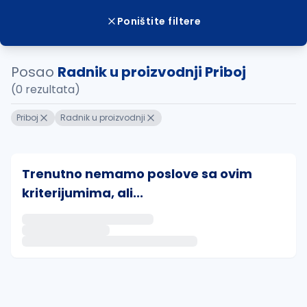
Poništite filtere
Posao
Radnik u proizvodnji Priboj
(0 rezultata)
Priboj
Radnik u proizvodnji
Trenutno nemamo poslove sa ovim
kriterijumima, ali...
Ako sačuvate ovu pretragu, obavestićemo vas putem 
uvajte pretragu