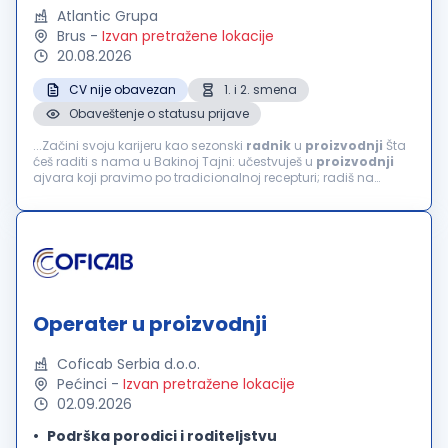
Atlantic Grupa
Brus
-
Izvan pretražene lokacije
20.08.2026
CV nije obavezan
1. i 2. smena
Obaveštenje o statusu prijave
...Začini svoju karijeru kao sezonski
radnik
u
proizvodnji
Šta
ćeš raditi s nama u Bakinoj Tajni: učestvuješ u
proizvodnji
ajvara koji pravimo po tradicionalnoj recepturi; radiš na
pripremi i obradi paprike; doprineseš kvalitetu proizvoda;
radiš...
Operater u proizvodnji
Coficab Serbia d.o.o.
Pećinci
-
Izvan pretražene lokacije
02.09.2026
Podrška porodici i roditeljstvu