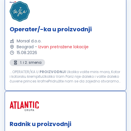
Operater/-ka u proizvodnji
Morsal d.o.o.
Beograd
-
Izvan pretražene lokacije
15.08.2026
1. i 2. smena
...OPERATER/KA U
PROIZVODNJI
Ukoliko volite miris mora, Kotor
i kotorsku krempituUkoliko Vam Pariz nije daleko i volite daleko
čuvene princes krofnePridružite nam se da zajedno stvaramo
nešto sasvim drugačije Zajedno sa nama stvaraćeš
jedinstvene...
Radnik u proizvodnji