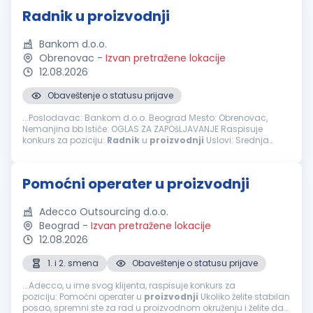
Radnik u proizvodnji
Bankom d.o.o.
Obrenovac
-
Izvan pretražene lokacije
12.08.2026
Obaveštenje o statusu prijave
...Poslodavac: Bankom d.o.o. Beograd Меsto: Obrenovac,
Nemanjina bb Ističe: OGLAS ZA ZAPOšLJAVANJE Raspisuje
konkurs za poziciju:
Radnik
u
proizvodnji
Uslovi: Srednja
školska sprema Poželjno iskustvo u
proizvodnji
Spremnost za
rad u smenama Poznavanje...
Pomoćni operater u proizvodnji
Adecco Outsourcing d.o.o.
Beograd
-
Izvan pretražene lokacije
12.08.2026
1. i 2. smena
Obaveštenje o statusu prijave
...Adecco, u ime svog klijenta, raspisuje konkurs za
poziciju: Pomoćni operater u
proizvodnji
Ukoliko želite stabilan
posao, spremni ste za rad u proizvodnom okruženju i želite da