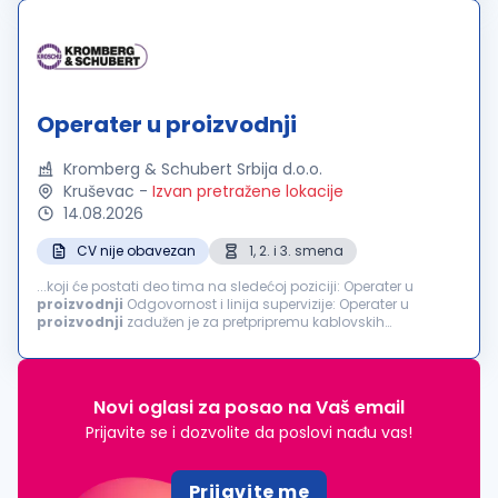
Operater u proizvodnji
Kromberg & Schubert Srbija d.o.o.
Kruševac
-
Izvan pretražene lokacije
14.08.2026
CV nije obavezan
1, 2. i 3. smena
...koji će postati deo tima na sledećoj poziciji: Operater u
proizvodnji
Odgovornost i linija supervizije: Operater u
proizvodnji
zadužen je za pretpripremu kablovskih
komponenti i sklapanje gotovih automobilskih kablova ili
poluproizvoda. Obavlja poslove vezane...
Novi oglasi za posao na Vaš email
Prijavite se i dozvolite da poslovi nađu vas!
Prijavite me