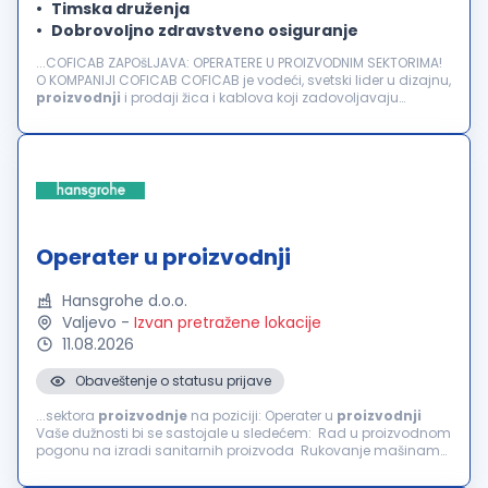
Timska druženja
Dobrovoljno zdravstveno osiguranje
...COFICAB ZAPOšLJAVA: OPERATERE U PROIZVODNIM SEKTORIMA!
O KOMPANIJI COFICAB COFICAB je vodeći, svetski lider u dizajnu,
proizvodnji
i prodaji žica i kablova koji zadovoljavaju
najzahtevnije standarde u automobilskoj industriji. Kompanija
COFICAB...
Operater u proizvodnji
Hansgrohe d.o.o.
Valjevo
-
Izvan pretražene lokacije
11.08.2026
Obaveštenje o statusu prijave
...sektora
proizvodnje
na poziciji: Operater u
proizvodnji
Vaše dužnosti bi se sastojale u sledećem: Rad u proizvodnom
pogonu na izradi sanitarnih proizvoda Rukovanje mašinama
i proizvodnom opremom uz prethodnu obuku, uz
podešavanje...