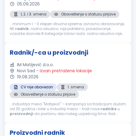
05.09.2026
1, 2. i 3. smena
Obaveštenje o statusu prijave
...minimum I – II stepen stručne spreme, osnovno obrazovanje,
NK
radnik
; radno iskustvo: nije potrebno; posedovanje
vozačke dozvole B kategorije Uslovi rada: radno iskustvo nije
neophodno tražimo motivisane kandidate za rad u tri smene...
Radnik/-ca u proizvodnji
IM Matijević d.o.o.
Novi Sad
-
Izvan pretražene lokacije
19.08.2026
CV nije obavezan
1. smena
Obaveštenje o statusu prijave
...Industrija mesa "Matijević" – kompanija sa tradicijom dužom
od 35 godina i lider u industriji mesa – traži nove
radnike
u
proizvodnji
da postanu deo našeg uspešnog tima. Naš
brend je sinonim za kvalitet i sigurnost, a naši zaposleni...
Proizvodni radnik