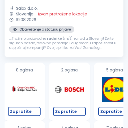
Salax d.o.o.
Slovenija
-
Izvan pretražene lokacije
19.08.2026
Obaveštenje o statusu prijave
...Tražimo proizvodne
radnike
(m/ž) za rad u Sloveniji! Želite
siguran posao, redovna primanja i dugoročnu zaposlenost u
uspješnoj kompaniji? Ovo je prilika za Vas! Za našeg
poslovnog partnera, renomiranu kompaniju iz automobilske
industrije...
8 oglasa
2 oglasa
5 oglasa
Zapratite
Zapratite
Zapratite