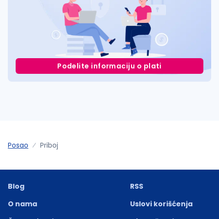
Podelite informaciju o plati
Posao
Priboj
Blog
RSS
O nama
Uslovi korišćenja