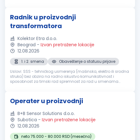
steknete nova znanja i veštine, pozivamo Vas da se prijavite.
Opis...
Radnik u proizvodnji
transformatora
Kolektor Etra d.o.o.
Beograd
-
Izvan pretražene lokacije
12.08.2026
1. i 2. smena
Obaveštenje o statusu prijave
Uslovi: SSS - tehničkog usmerenja (mašinska, elektro ili srodna
struka) bez obzira na radno iskustvo komunikativnost i
sposobnost za timski rad spremnost za rad u smenama
spremnost za povremeni rad na terenu zdravstvena
sposobnost za rad u fabrici ...
Operater u proizvodnji
B+B Sensor Solutions d.o.o.
Subotica
-
Izvan pretražene lokacije
12.08.2026
neto 75.000 - 80.000 RSD (mesečno)