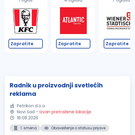
1 oglas
4 oglasa
7 oglasa
Zapratite
Zapratite
Zapratite
Radnik u proizvodnji svetlećih
reklama
Petrikon d.o.o.
Novi Sad
-
Izvan pretražene lokacije
18.08.2026
1. smena
Obaveštenje o statusu prijave